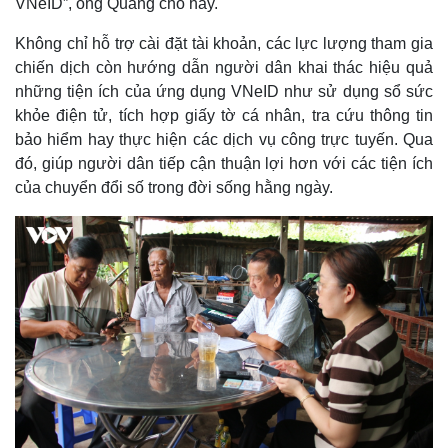
VNeID”, ông Quang cho hay.
Không chỉ hỗ trợ cài đặt tài khoản, các lực lượng tham gia
chiến dịch còn hướng dẫn người dân khai thác hiệu quả
những tiện ích của ứng dụng VNeID như sử dụng sổ sức
khỏe điện tử, tích hợp giấy tờ cá nhân, tra cứu thông tin
bảo hiểm hay thực hiện các dịch vụ công trực tuyến. Qua
đó, giúp người dân tiếp cận thuận lợi hơn với các tiện ích
của chuyển đổi số trong đời sống hằng ngày.
Kinh tế
Thị trường
Bất động sản
Giá vàng
Khởi nghiệp
Tiêu dùng
Tỷ giá
Chứng khoán