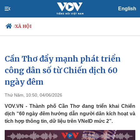
English
XÃ HỘI
/
Cần Thơ đẩy mạnh phát triển
Chính trị
Xã hội
Đảng
Tin 24h
công dân số từ Chiến dịch 60
Tổ chức nhân sự
Dự báo thời tiết
ngày đêm
Quốc hội
Giáo dục
Nhận diện sự thật
Dấu ấn VOV
Việc làm
Thứ Năm, 10:50, 04/06/2026
Biển đảo
VOV.VN - Thành phố Cần Thơ đang triển khai Chiến
dịch “60 ngày đêm hướng dẫn người dân kích hoạt và
tích hợp thông tin, dữ liệu trên VNeID mức 2”.