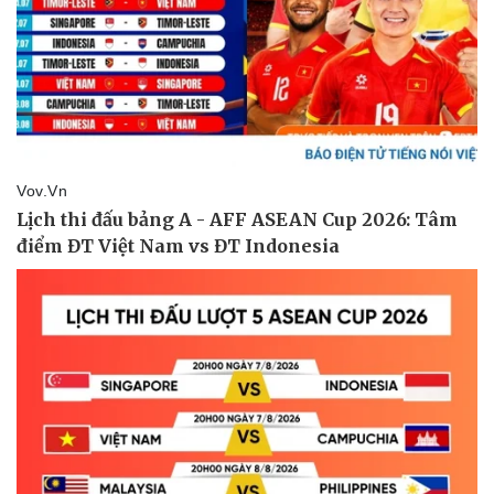
Doanh nghiệp
Công nghệ
Thông tin doanh nghiệp
Sành điệu
Doanh nghiệp 24h
Tin Công nghệ
Doanh nhân
Trải nghiệm
Vì cộng đồng
Chuyển đổi số