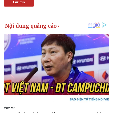
Gửi tin
Thể thao
Ô tô - Xe máy
Bóng đá
Ô tô
Lịch thi đấu bóng đá
Xe máy
Thế giới thể thao
Tư vấn
eSports
Hậu trường