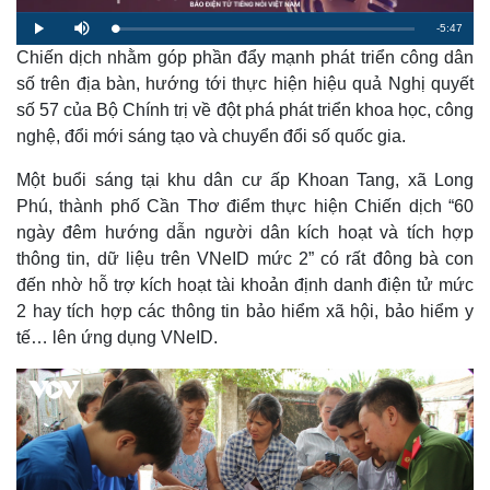
R
-
5:47
L
P
M
o
l
u
a
Chiến dịch nhằm góp phần đẩy mạnh phát triển công dân
a
t
e
d
y
e
e
số trên địa bàn, hướng tới thực hiện hiệu quả Nghị quyết
d
m
:
số 57 của Bộ Chính trị về đột phá phát triển khoa học, công
1
.
a
7
nghệ, đổi mới sáng tạo và chuyển đổi số quốc gia.
7
%
i
Một buổi sáng tại khu dân cư ấp Khoan Tang, xã Long
n
Phú, thành phố Cần Thơ điểm thực hiện Chiến dịch “60
i
ngày đêm hướng dẫn người dân kích hoạt và tích hợp
thông tin, dữ liệu trên VNeID mức 2” có rất đông bà con
n
đến nhờ hỗ trợ kích hoạt tài khoản định danh điện tử mức
g
2 hay tích hợp các thông tin bảo hiểm xã hội, bảo hiểm y
T
tế… lên ứng dụng VNeID.
i
m
e