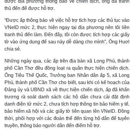
được địa phương thông báo về chiến dịch, ông đã tranh
thủ đến để được hỗ trợ.
“Được ấp thông báo về việc hỗ trợ tích hợp các thủ tục vào
VNeID mức 2, thực hiện ngay tại địa phương nên tôi liền
tranh thủ đến làm. Đến đây, tôi còn được tích hợp các giấy
tờ vào ứng dụng để sau này dễ dàng cho mình”, Ông Huơl
chia sẻ.
Những ngày qua, các ấp trên địa bàn xã Long Phú, thành
phố Cần Thơ đều đồng loạt ra quân thực hiện chiến dịch.
Ông Tiêu Thế Quốc, Trưởng ban Nhân dân ấp 5, xã Long
Phú, thành phố Cần Thơ cho biết, sau khi có kế hoạch của
Thế giới
Multimedia
Đảng ủy và UBND xã về thực hiện chiến dịch, ấp đã khẩn
Quan sát
Video
trương rà soát danh sách các hộ dân chưa cài đặt định
Cuộc sống đó đây
Ảnh
danh điện tử mức 2, chưa tích hợp thông tin bảo hiểm y tế,
Hồ sơ
E-Magazine
bảo hiểm xã hội và các giấy tờ liên quan lên VNeID. Đồng
Infographic
thời, phối hợp với các đoàn thể đến từng hộ dân để tuyên
truyền, thông báo người dân đến điểm hỗ trợ.