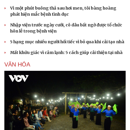
Vì một phút buông thả sau hơi men, tôi bàng hoàng
phát hiện mắc bệnh tình dục
Nhập viện trước ngày cưới, cô dâu bất ngờ được tổ chức
hôn lễ trong bệnh viện
5 hạng mục nhiều người hối tiếc vì bỏ qua khi cải tạo nhà
Mất khứu giác vì cảm lạnh: 5 cách giúp cải thiện tại nhà
VĂN HÓA
Văn hóa
Giải trí
Sân khấu - Điện ảnh
Nghệ sĩ
Văn học
Thời trang
Âm nhạc
Sao Việt
Di sản