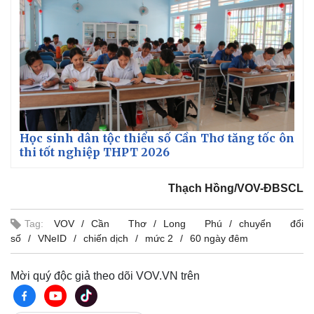
Vụ án
Vũ khí
Tin nóng
Việt Nam
Tư vấn luật
Phân tích
Học sinh dân tộc thiểu số Cần Thơ tăng tốc ôn
thi tốt nghiệp THPT 2026
Thạch Hồng/VOV-ĐBSCL
Tag:
VOV
Cần Thơ
Long Phú
chuyển đổi
số
VNeID
chiến dịch
mức 2
60 ngày đêm
Mời quý độc giả theo dõi VOV.VN trên