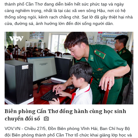
thành phố Cần Thơ đang diễn biến hết sức phức tạp và ngày
càng nghiêm trọng, nhất là tại các xã ven sông Hậu, nơi có hệ
thống sông ngòi, kênh rạch chằng chịt. Sạt lở đã gây thiệt hại nhà
cửa, đường sá, ảnh hưởng lớn đến đời sống người dân.
Sức khỏe
Đời sống
Dinh dưỡng - món ngon
Nhà đẹp
Cây thuốc
Blog
Sản phụ khoa
Tình yêu - Gia đình
Nhi khoa
Nam khoa
Làm đẹp - giảm cân
Phòng mạch online
Ăn sạch sống khỏe
Biên phòng Cần Thơ đồng hành cùng học sinh
chuyển đổi số
VOV.VN - Chiều 27/5, Đồn Biên phòng Vĩnh Hải, Ban Chỉ huy Bộ
đội Biên phòng thành phố Cần Thơ tổ chức khai giảng lớp học và