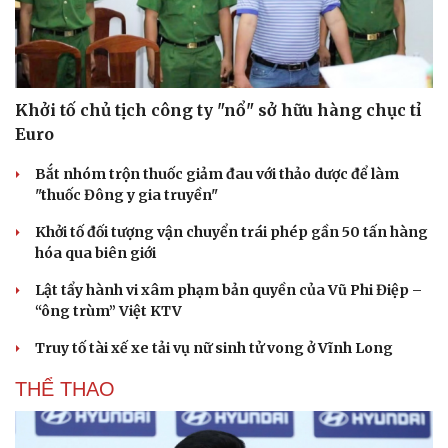
Khởi tố chủ tịch công ty "nổ" sở hữu hàng chục tỉ
Euro
Bắt nhóm trộn thuốc giảm đau với thảo dược để làm
"thuốc Đông y gia truyền"
Khởi tố đối tượng vận chuyển trái phép gần 50 tấn hàng
hóa qua biên giới
Lật tẩy hành vi xâm phạm bản quyền của Vũ Phi Điệp –
“ông trùm” Việt KTV
Truy tố tài xế xe tải vụ nữ sinh tử vong ở Vĩnh Long
THỂ THAO
Cải chính