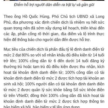
Giá cà phê
Điểm hỗ trợ người dân diễn ra trật tự và gần gũi
Theo ông Hồ Quốc Hùng, Phó Chủ tịch UBND xã Long
Phú, địa phương xác định chiến dịch là nhiệm vụ hết sức
quan trọng nên đã sớm xây dựng kế hoạch, triển khai đến
các ấp, phân công rõ thời gian, địa điểm và lộ trình thực
hiện để thông báo cho người dân đến được hỗ trợ.
Mục tiêu của chiến dịch là phấn đấu tỷ lệ định danh điện tử
mức 2 đạt 80% so với số nhân khẩu đủ điều kiện từ 14 tuổi
trở lên; 100% công dân từ 6 đến dưới 14 tuổi đăng ký
thường trú hoặc tạm trú đủ điều kiện được thu nhận, kích
hoạt tài khoản định danh điện tử; 100% công dân có tài
khoản định danh điện tử mức 2 được tích hợp tài khoản an
sinh xã hội; 100% người dân có tài khoản định danh điện
tử mức 2 được quản lý sức khỏe bằng Sổ sức khỏe điện
tử trên VNeID; đồng thời 100% công dân đã kích hoạt tài
khoản định danh điện tử mức 2 được tích hợp thông tin
bảo hiểm xã hội, bảo hiểm y tế lên ứng dụng.