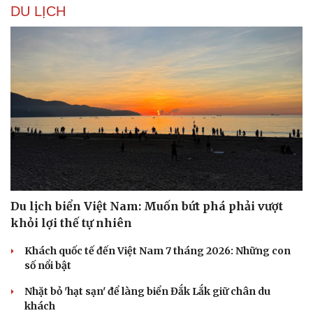
DU LỊCH
Du lịch biển Việt Nam: Muốn bứt phá phải vượt
khỏi lợi thế tự nhiên
Du lịch
Podcast
Khách quốc tế đến Việt Nam 7 tháng 2026: Những con
số nổi bật
Tư vấn
Câu chuyện thời sự
Săn Tour
Đọc truyện đêm khuya
Nhặt bỏ 'hạt sạn' để làng biển Đắk Lắk giữ chân du
check-in
Cửa sổ tình yêu
khách
Kể chuyện cho bé