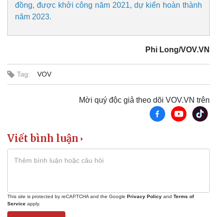
đồng, được khởi công năm 2021, dự kiến hoàn thành
năm 2023.
Phi Long/VOV.VN
Tag:
VOV
Doanh nghiệp
Công nghệ
Thông tin doanh nghiệp
Sành điệu
Mời quý độc giả theo dõi VOV.VN trên
Doanh nghiệp 24h
Tin Công nghệ
Doanh nhân
Trải nghiệm
Vì cộng đồng
Chuyển đổi số
Viết bình luận
This site is protected by reCAPTCHA and the Google
Privacy Policy
and
Terms of
Service
apply.