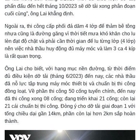
phấn đấu đến hết tháng 10/2023 sẽ dỡ tải xong phân đoạn
cuối cùng”, ông Lai khẳng định.
Ngoài ra, thi công cấp phối đá dăm 4 lớp để thảm bê tông
nhựa cũng là đường găng vì thời tiết mưa khó khăn cho lu
lèn đạt độ chặt và phải cần thời gian để lu từng lớp (4 lớp)
nên việc nhà thầu huy động đủ máy móc và làm 3 ca 4 kíp
là rất quan trọng.
Thế giới
Multimedia
Ông Lai cho biết, với hạng mục nền đường, từ thời điểm
Quan sát
Video
đủ điều kiện dỡ tải (tháng 6/2023) đến nay, các nhà thầu
Cuộc sống đó đây
Ảnh
đã nỗ lực tập trung máy móc thiết bị và chuẩn bị thi công
Hồ sơ
E-Magazine
đồng loạt. Về phần thi công 50 cống tuyến chính, đến nay
Infographic
đã thi công xong 08 cống; đang triển khai 21 cống; còn lại
21 cái chuẩn bị thi công. Đòng ý cho dỡ tải giai đoạn 1 với
tổng chiều dại gần 14km, phần còn lại hơn 2km sắp hoàn
thành.