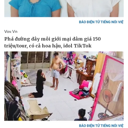
Văn hóa
Giải trí
Sân khấu - Điện ảnh
Nghệ sĩ
Văn học
Thời trang
Âm nhạc
Sao Việt
Di sản