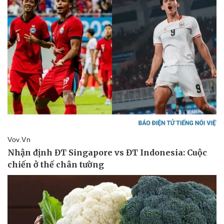
Sức khỏe
Đời sống
Dinh dưỡng - món ngon
Nhà đẹp
Cây thuốc
Blog
Sản phụ khoa
Tình yêu - Gia đình
Nhi khoa
Nam khoa
Làm đẹp - giảm cân
Phòng mạch online
Ăn sạch sống khỏe