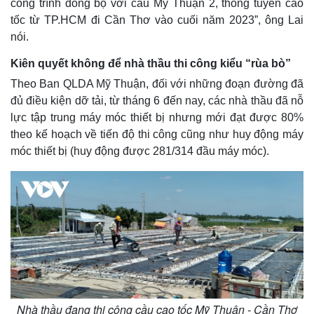
công trình đồng bộ với cầu Mỹ Thuận 2, thông tuyến cao
tốc từ TP.HCM đi Cần Thơ vào cuối năm 2023”, ông Lai
nói.
Kiên quyết không để nhà thầu thi công kiểu “rùa bò”
Theo Ban QLDA Mỹ Thuận, đối với những đoạn đường đã
đủ điều kiện dỡ tải, từ tháng 6 đến nay, các nhà thầu đã nỗ
lực tập trung máy móc thiết bị nhưng mới đạt được 80%
theo kế hoạch về tiến độ thi công cũng như huy động máy
Kinh tế
Thị trường
móc thiết bị (huy động được 281/314 đầu máy móc).
Bất động sản
Giá vàng
Khởi nghiệp
Tiêu dùng
Tỷ giá
Chứng khoán
Giá cà phê
Nhà thầu đang thi công cầu cao tốc Mỹ Thuận - Cần Thơ