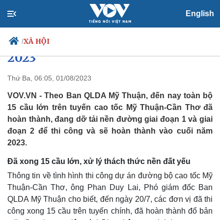
English
Cao tốc Mỹ Thuận - Cần Thơ
phấn đấu thông xe vào cuối năm
XÃ HỘI
/
2023
Thứ Ba, 06:05, 01/08/2023
Chính trị
Xã hội
VOV.VN - Theo Ban QLDA Mỹ Thuận, đến nay toàn bộ
Đảng
Tin 24h
15 cầu lớn trên tuyến cao tốc Mỹ Thuận-Cần Thơ đã
Tổ chức nhân sự
Dự báo thời tiết
hoàn thành, đang dỡ tải nền đường giai đoạn 1 và giai
Quốc hội
Giáo dục
đoạn 2 để thi công và sẽ hoàn thành vào cuối năm
Nhận diện sự thật
Dấu ấn VOV
2023.
Việc làm
Biển đảo
Đã xong 15 cầu lớn, xử lý thách thức nền đất yếu
Thông tin về tình hình thi công dự án đường bộ cao tốc Mỹ
Thuận-Cần Thơ, ông Phan Duy Lai, Phó giám đốc Ban
QLDA Mỹ Thuận cho biết, đến ngày 20/7, các đơn vị đã thi
công xong 15 cầu trên tuyến chính, đã hoàn thành đổ bản