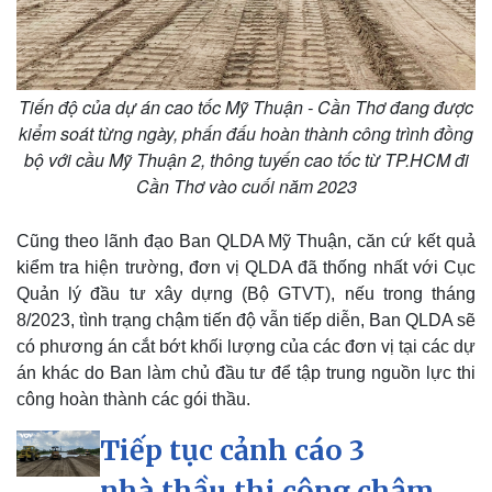
Tiến độ của dự án cao tốc Mỹ Thuận - Cần Thơ đang được
kiểm soát từng ngày, phấn đấu hoàn thành công trình đồng
bộ với cầu Mỹ Thuận 2, thông tuyến cao tốc từ TP.HCM đi
Cần Thơ vào cuối năm 2023
Thể thao
Ô tô - Xe máy
Bóng đá
Ô tô
Lịch thi đấu bóng đá
Xe máy
Cũng theo lãnh đạo Ban QLDA Mỹ Thuận, căn cứ kết quả
Thế giới thể thao
Tư vấn
kiểm tra hiện trường, đơn vị QLDA đã thống nhất với Cục
eSports
Quản lý đầu tư xây dựng (Bộ GTVT), nếu trong tháng
Hậu trường
8/2023, tình trạng chậm tiến độ vẫn tiếp diễn, Ban QLDA sẽ
có phương án cắt bớt khối lượng của các đơn vị tại các dự
án khác do Ban làm chủ đầu tư để tập trung nguồn lực thi
công hoàn thành các gói thầu.
Tiếp tục cảnh cáo 3
nhà thầu thi công chậm