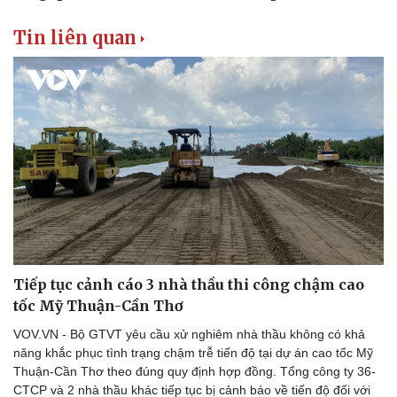
Tin liên quan
Du lịch
Podcast
Tư vấn
Câu chuyện thời sự
Săn Tour
Đọc truyện đêm khuya
check-in
Cửa sổ tình yêu
Kể chuyện cho bé
Hạt giống tâm hồn
Tiếp tục cảnh cáo 3 nhà thầu thi công chậm cao
tốc Mỹ Thuận-Cần Thơ
VOV.VN - Bộ GTVT yêu cầu xử nghiêm nhà thầu không có khả
năng khắc phục tình trạng chậm trễ tiến độ tại dự án cao tốc Mỹ
Thuận-Cần Thơ theo đúng quy định hợp đồng. Tổng công ty 36-
CTCP và 2 nhà thầu khác tiếp tục bị cảnh báo về tiến độ đối với