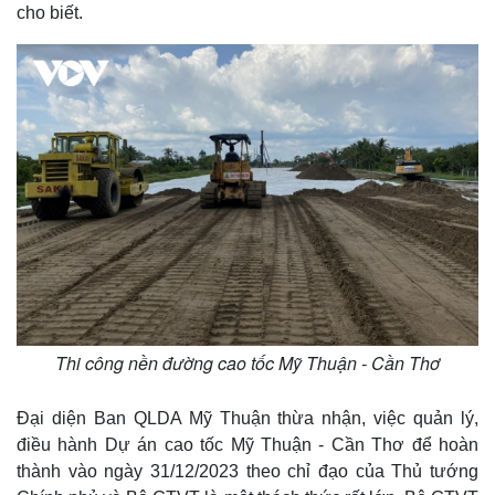
cho biết.
Pháp luật
Quân sự - Quốc phòng
Vụ án
Vũ khí
Tin nóng
Việt Nam
Tư vấn luật
Phân tích
Thi công nền đường cao tốc Mỹ Thuận - Cần Thơ
Đại diện Ban QLDA Mỹ Thuận thừa nhận, việc quản lý,
điều hành Dự án cao tốc Mỹ Thuận - Cần Thơ để hoàn
thành vào ngày 31/12/2023 theo chỉ đạo của Thủ tướng