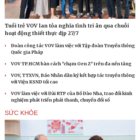
Tuổi trẻ VOV lan tỏa nghĩa tình tri ân qua chuỗi
hoạt động thiết thực dịp 27/7
Đoàn công tác VOV làm việc với Tập đoàn Truyền thông
Quốc gia Pháp
VOV TP.HCM bàn cách "chạm Gen Z" trên đa nền tảng
VOV, TTXVN, Báo Nhân dân ký kết hợp tác truyền thông
với Viện KSND tối cao
VOV làm việc với Đài RTP của Bồ Đào Nha, trao đổi kinh
nghiệm phát triển phát thanh, chuyển đổi số
SỨC KHỎE
Cải chính