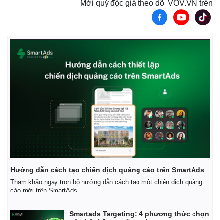
Mời quý độc giả theo dõi VOV.VN trên
Thế giới
Multimedia
Quan sát
Video
Cuộc sống đó đây
Ảnh
Hướng dẫn cách tạo chiến dịch quảng cáo trên SmartAds
Hồ sơ
E-Magazine
Tham khảo ngay trọn bộ hướng dẫn cách tạo một chiến dịch quảng
Infographic
cáo mới trên SmartAds.
Smartads Targeting: 4 phương thức chọn