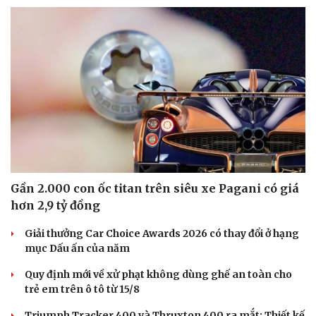
Gần 2.000 con ốc titan trên siêu xe Pagani có giá
hơn 2,9 tỷ đồng
Giải thưởng Car Choice Awards 2026 có thay đổi ở hạng
mục Dấu ấn của năm
Du lịch
Podcast
Tư vấn
Câu chuyện thời sự
Quy định mới về xử phạt không dùng ghế an toàn cho
Săn Tour
Đọc truyện đêm khuya
trẻ em trên ô tô từ 15/8
check-in
Cửa sổ tình yêu
Kể chuyện cho bé
Triumph Tracker 400 và Thruxton 400 ra mắt: Thiết kế