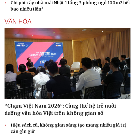
Chi phí xây nhà mái Nhật 1 tầng 3 phòng ngủ 100m2 hết
bao nhiêu tiền?
VĂN HÓA
Doanh nghiệp
Công nghệ
Thông tin doanh nghiệp
Sành điệu
Doanh nghiệp 24h
Tin Công nghệ
Doanh nhân
Trải nghiệm
Vì cộng đồng
Chuyển đổi số
“Chạm Việt Nam 2026”: Cùng thế hệ trẻ nuôi
dưỡng văn hóa Việt trên không gian số
Hiệu sách cũ, không gian sáng tạo mang nhiều giá trị
cần gìn giữ