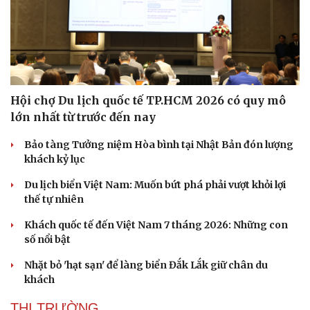
Hội chợ Du lịch quốc tế TP.HCM 2026 có quy mô
Sức khỏe
Đời sống
lớn nhất từ trước đến nay
Dinh dưỡng - món ngon
Nhà đẹp
Cây thuốc
Blog
Bảo tàng Tưởng niệm Hòa bình tại Nhật Bản đón lượng
Sản phụ khoa
Tình yêu - Gia đình
khách kỷ lục
Nhi khoa
Nam khoa
Du lịch biển Việt Nam: Muốn bứt phá phải vượt khỏi lợi
Làm đẹp - giảm cân
thế tự nhiên
Phòng mạch online
Khách quốc tế đến Việt Nam 7 tháng 2026: Những con
Ăn sạch sống khỏe
số nổi bật
Nhặt bỏ 'hạt sạn' để làng biển Đắk Lắk giữ chân du
khách
THỊ TRƯỜNG