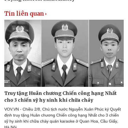
Vụ án
Vũ khí
Tin nóng
Việt Nam
Tin liên quan
Tư vấn luật
Phân tích
Truy tặng Huân chương Chiến công hạng Nhất
cho 3 chiến sỹ hy sinh khi chữa cháy
VOV.VN - Chiều 2/8, Chủ tịch nước Nguyễn Xuân Phúc ký Quyết
định truy tặng Huân chương Chiến công hạng Nhất cho 3 chiến
sỹ hy sinh khi chữa cháy quán karaoke ở Quan Hoa, Cầu Giấy,
Hà Nội.