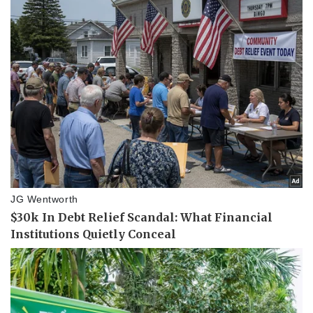
Kinh tế
Thị trường
Bất động sản
Giá vàng
Khởi nghiệp
Tiêu dùng
Tỷ giá
Chứng khoán