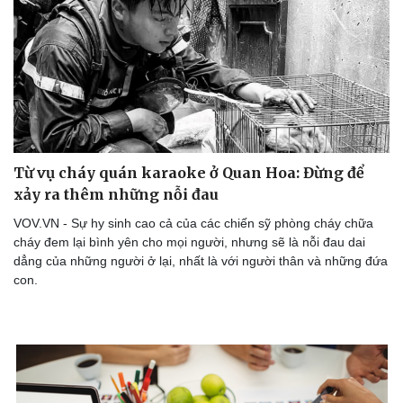
Thể thao
Ô tô - Xe máy
Bóng đá
Ô tô
Lịch thi đấu bóng đá
Xe máy
Thế giới thể thao
Tư vấn
eSports
Hậu trường
Từ vụ cháy quán karaoke ở Quan Hoa: Đừng để
xảy ra thêm những nỗi đau
VOV.VN - Sự hy sinh cao cả của các chiến sỹ phòng cháy chữa
cháy đem lại bình yên cho mọi người, nhưng sẽ là nỗi đau dai
dẳng của những người ở lại, nhất là với người thân và những đứa
con.