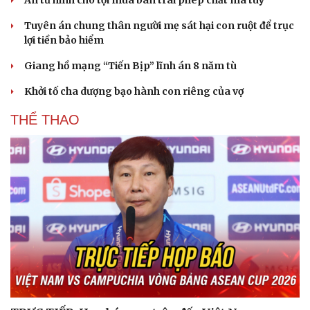
Tuyên án chung thân người mẹ sát hại con ruột để trục
lợi tiền bảo hiểm
Giang hồ mạng “Tiến Bịp” lĩnh án 8 năm tù
Khởi tố cha dượng bạo hành con riêng của vợ
THỂ THAO
Văn hóa
Giải trí
Sân khấu - Điện ảnh
Nghệ sĩ
Văn học
Thời trang
Âm nhạc
Sao Việt
Di sản