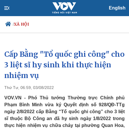
English
XÃ HỘI
/
Cấp Bằng "Tổ quốc ghi công" cho
Chính trị
Xã hội
Đảng
Tin 24h
3 liệt sĩ hy sinh khi thực hiện
Tổ chức nhân sự
Dự báo thời tiết
nhiệm vụ
Quốc hội
Giáo dục
Nhận diện sự thật
Dấu ấn VOV
Việc làm
Thứ Tư, 06:59, 03/08/2022
Biển đảo
VOV.VN - Phó Thủ tướng Thường trực Chính phủ
Phạm Bình Minh vừa ký Quyết định số 928/QĐ-TTg
ngày 2/8/2022 cấp Bằng “Tổ quốc ghi công” cho 3 liệt
sĩ thuộc Bộ Công an đã hy sinh ngày 1/8/2022 trong
thực hiện nhiệm vụ chữa cháy tại phường Quan Hoa,