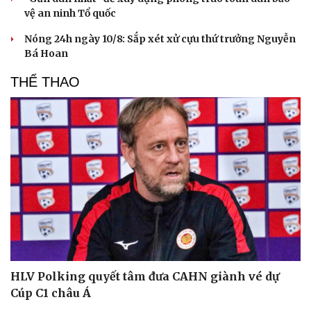
vệ an ninh Tổ quốc
Nóng 24h ngày 10/8: Sắp xét xử cựu thứ trưởng Nguyễn
Bá Hoan
THỂ THAO
HLV Polking quyết tâm đưa CAHN giành vé dự
Cúp C1 châu Á