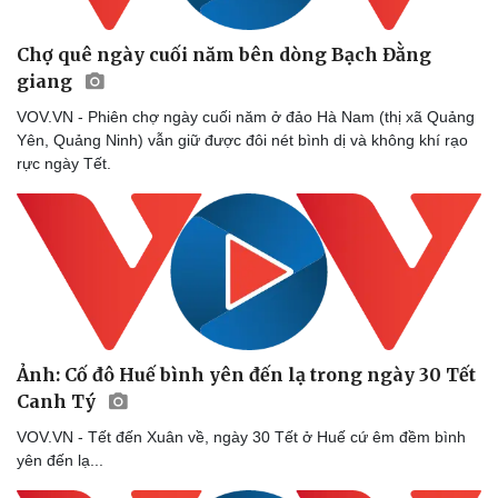
Bóng đá
Ô tô
Lịch thi đấu bóng đá
Xe máy
Chợ quê ngày cuối năm bên dòng Bạch Đằng
Thế giới thể thao
Tư vấn
giang
eSports
VOV.VN - Phiên chợ ngày cuối năm ở đảo Hà Nam (thị xã Quảng
Hậu trường
Yên, Quảng Ninh) vẫn giữ được đôi nét bình dị và không khí rạo
rực ngày Tết.
Ảnh: Cố đô Huế bình yên đến lạ trong ngày 30 Tết
Canh Tý
VOV.VN - Tết đến Xuân về, ngày 30 Tết ở Huế cứ êm đềm bình
yên đến lạ...