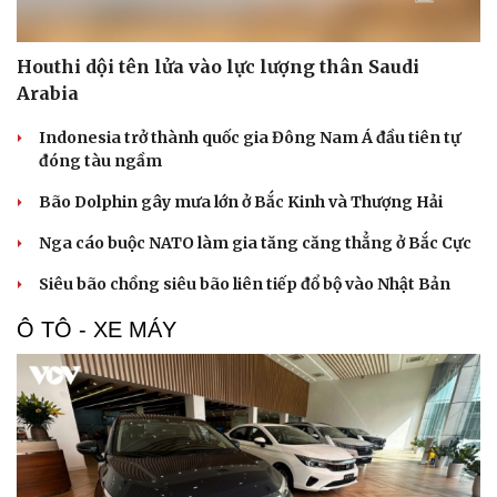
Houthi dội tên lửa vào lực lượng thân Saudi
Arabia
Indonesia trở thành quốc gia Đông Nam Á đầu tiên tự
đóng tàu ngầm
Bão Dolphin gây mưa lớn ở Bắc Kinh và Thượng Hải
Nga cáo buộc NATO làm gia tăng căng thẳng ở Bắc Cực
Siêu bão chồng siêu bão liên tiếp đổ bộ vào Nhật Bản
Ô TÔ - XE MÁY
Du lịch
Podcast
Tư vấn
Câu chuyện thời sự
Săn Tour
Đọc truyện đêm khuya
check-in
Cửa sổ tình yêu
Kể chuyện cho bé
Hạt giống tâm hồn