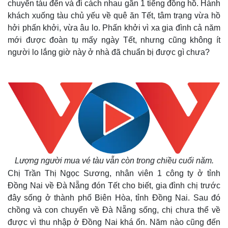
chuyến tàu đến và đi cách nhau gần 1 tiếng đồng hồ. Hành
khách xuống tàu chủ yếu về quê ăn Tết, tâm trạng vừa hồ
hởi phấn khởi, vừa âu lo. Phấn khởi vì xa gia đình cả năm
mới được đoàn tụ mấy ngày Tết, nhưng cũng không ít
người lo lắng giờ này ở nhà đã chuẩn bị được gì chưa?
Lượng người mua vé tàu vẫn còn trong chiều cuối năm.
Chị Trần Thị Ngọc Sương, nhân viên 1 công ty ở tỉnh
Đồng Nai về Đà Nẵng đón Tết cho biết, gia đình chị trước
đây sống ở thành phố Biên Hòa, tỉnh Đồng Nai. Sau đó
chồng và con chuyển về Đà Nẵng sống, chị chưa thể về
được vì thu nhập ở Đồng Nai khá ổn. Năm nào cũng đến