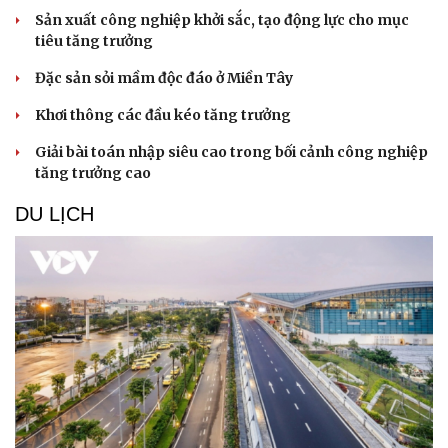
Sản xuất công nghiệp khởi sắc, tạo động lực cho mục
tiêu tăng trưởng
Đặc sản sỏi mầm độc đáo ở Miền Tây
Khơi thông các đầu kéo tăng trưởng
Sức khỏe
Đời sống
Dinh dưỡng - món ngon
Nhà đẹp
Giải bài toán nhập siêu cao trong bối cảnh công nghiệp
Cây thuốc
Blog
tăng trưởng cao
Sản phụ khoa
Tình yêu - Gia đình
DU LỊCH
Nhi khoa
Nam khoa
Làm đẹp - giảm cân
Phòng mạch online
Ăn sạch sống khỏe