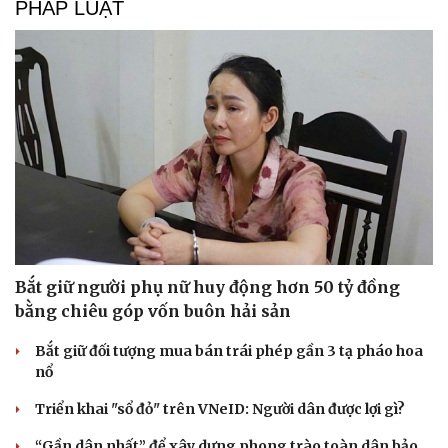
PHÁP LUẬT
Văn hóa
Giải trí
Bắt giữ người phụ nữ huy động hơn 50 tỷ đồng
Sân khấu - Điện ảnh
Nghệ sĩ
Văn học
Thời trang
bằng chiêu góp vốn buôn hải sản
Âm nhạc
Sao Việt
Bắt giữ đối tượng mua bán trái phép gần 3 tạ pháo hoa
Di sản
nổ
Triển khai "sổ đỏ" trên VNeID: Người dân được lợi gì?
“Gần dân nhất” để xây dựng phong trào toàn dân bảo