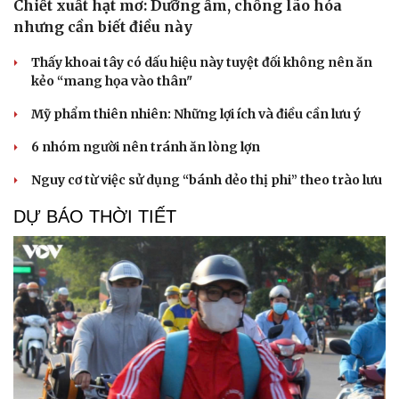
Chiết xuất hạt mơ: Dưỡng ẩm, chống lão hóa
nhưng cần biết điều này
Thấy khoai tây có dấu hiệu này tuyệt đối không nên ăn
kẻo “mang họa vào thân"
Mỹ phẩm thiên nhiên: Những lợi ích và điều cần lưu ý
6 nhóm người nên tránh ăn lòng lợn
Nguy cơ từ việc sử dụng “bánh dẻo thị phi” theo trào lưu
DỰ BÁO THỜI TIẾT