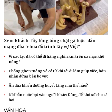
Doanh nghiệp
Công nghệ
Thông tin doanh nghiệp
Sành điệu
Doanh nghiệp 24h
Tin Công nghệ
Doanh nhân
Trải nghiệm
Vì cộng đồng
Chuyển đổi số
Xem khách Tây lúng túng chặt gà luộc, dân
mạng đùa "chưa đủ trình lấy vợ Việt"
Vì sao lạc đà có thể đi hàng nghìn km trên sa mạc khô
nóng?
Chồng ghen tuông vô cớ từ khi tôi đi làm giúp việc, hôn
nhân đứng bên bờ vực
Ăn dứa khiến đường huyết tăng như thế nào?
Nói bắn nước bọt vào người khác: Đừng để khó xử cho cả
hai
VĂN HÓA