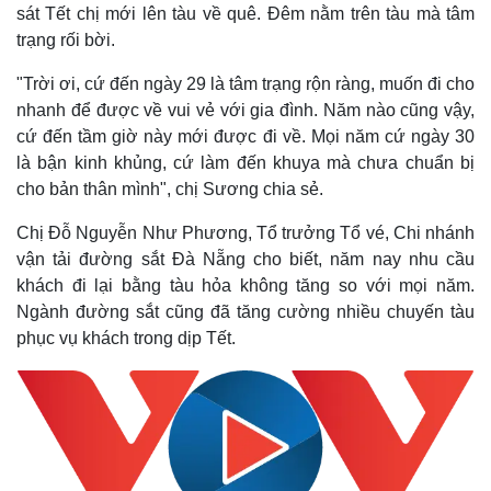
sát Tết chị mới lên tàu về quê. Đêm nằm trên tàu mà tâm
trạng rối bời.
"Trời ơi, cứ đến ngày 29 là tâm trạng rộn ràng, muốn đi cho
nhanh để được về vui vẻ với gia đình. Năm nào cũng vậy,
cứ đến tầm giờ này mới được đi về. Mọi năm cứ ngày 30
là bận kinh khủng, cứ làm đến khuya mà chưa chuẩn bị
cho bản thân mình", chị Sương chia sẻ.
Chị Đỗ Nguyễn Như Phương, Tổ trưởng Tổ vé, Chi nhánh
vận tải đường sắt Đà Nẵng cho biết, năm nay nhu cầu
khách đi lại bằng tàu hỏa không tăng so với mọi năm.
Ngành đường sắt cũng đã tăng cường nhiều chuyến tàu
Thế giới
Multimedia
phục vụ khách trong dịp Tết.
Quan sát
Video
Cuộc sống đó đây
Ảnh
Hồ sơ
E-Magazine
Infographic