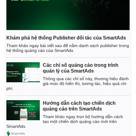
Khám phá hệ thống Publisher đối tác của SmartAds
Tham khảo ngay bài viết sau để nắm danh sách publisher trong
hệ thống quảng cáo của SmartAds.
Các chỉ số quảng cáo trong trình
quản lý của SmartAds
Thông qua các chỉ số này, thương hiệu đánh
giá mức độ hiển thị, tương tác, hiệu quả chi
phí.
Kinh tế
Thị trường
Hướng dẫn cách tạo chiến dịch
quảng cáo trên SmartAds
Bất động sản
Giá vàng
Tham khảo ngay trọn bộ hướng dẫn cách
Khởi nghiệp
Tiêu dùng
tạo một chiến dịch quảng cáo mới trên
Tỷ giá
SmartAds.
Chứng khoán
Giá cà phê