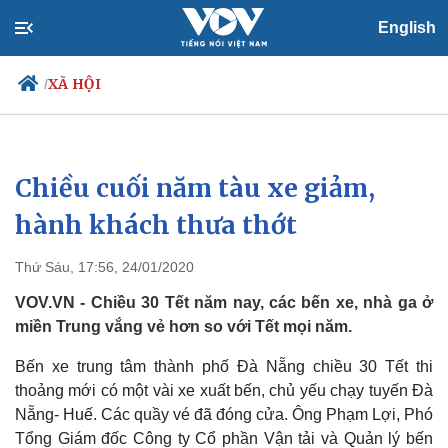
English
XÃ HỘI
/
Chiều cuối năm tàu xe giảm,
Chính trị
Xã hội
Đảng
Tin 24h
hành khách thưa thớt
Tổ chức nhân sự
Dự báo thời tiết
Quốc hội
Giáo dục
Thứ Sáu, 17:56, 24/01/2020
Nhận diện sự thật
Dấu ấn VOV
Việc làm
VOV.VN - Chiều 30 Tết năm nay, các bến xe, nhà ga ở
Biển đảo
miền Trung vắng vẻ hơn so với Tết mọi năm.
Bến xe trung tâm thành phố Đà Nẵng chiều 30 Tết thi
thoảng mới có một vài xe xuất bến, chủ yếu chạy tuyến Đà
Nẵng- Huế. Các quầy vé đã đóng cửa. Ông Phạm Lợi, Phó
Tổng Giám đốc Công ty Cổ phần Vận tải và Quản lý bến