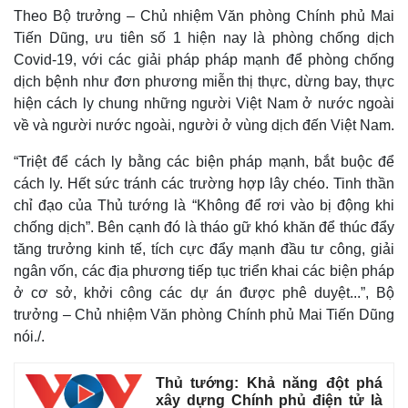
Theo Bộ trưởng – Chủ nhiệm Văn phòng Chính phủ Mai
Tiến Dũng, ưu tiên số 1 hiện nay là phòng chống dịch
Covid-19, với các giải pháp pháp mạnh để phòng chống
dịch bệnh như đơn phương miễn thị thực, dừng bay, thực
hiện cách ly chung những người Việt Nam ở nước ngoài
về và người nước ngoài, người ở vùng dịch đến Việt Nam.
“Triệt để cách ly bằng các biện pháp mạnh, bắt buộc để
cách ly. Hết sức tránh các trường hợp lây chéo. Tinh thần
chỉ đạo của Thủ tướng là “Không để rơi vào bị động khi
chống dịch”. Bên cạnh đó là tháo gữ khó khăn để thúc đẩy
tăng trưởng kinh tế, tích cực đẩy mạnh đầu tư công, giải
ngân vốn, các địa phương tiếp tục triển khai các biện pháp
ở cơ sở, khởi công các dự án được phê duyệt...”, Bộ
trưởng – Chủ nhiệm Văn phòng Chính phủ Mai Tiến Dũng
nói./.
Thủ tướng: Khả năng đột phá
Pháp luật
Quân sự - Quốc phòng
xây dựng Chính phủ điện tử là