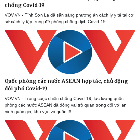
chống Covid-19
VOV.VN - Tỉnh Sơn La đã sẵn sàng phương án cách ly y tế tại cơ
sở cách ly tập trung để phòng chống dịch Covid-19.
Sức khỏe
Đời sống
Dinh dưỡng - món ngon
Nhà đẹp
Cây thuốc
Blog
Sản phụ khoa
Tình yêu - Gia đình
Nhi khoa
Quốc phòng các nước ASEAN hợp tác, chủ động
Nam khoa
đối phó Covid-19
Làm đẹp - giảm cân
Phòng mạch online
VOV.VN - Trong cuộc chiến chống Covid-19, lực lượng quốc
Ăn sạch sống khỏe
phòng các nước ASEAN đã đóng vai trò quan trọng đối với an
ninh quốc gia, khu vực và quốc tế.