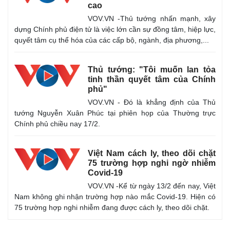
Vụ án
Vũ khí
cao
Tin nóng
Việt Nam
VOV.VN -Thủ tướng nhấn mạnh, xây
Tư vấn luật
Phân tích
dựng Chính phủ điện tử là việc lớn cần sự đồng tâm, hiệp lực,
quyết tâm cụ thể hóa của các cấp bộ, ngành, địa phương,...
Thủ tướng: "Tôi muốn lan tỏa
tinh thần quyết tâm của Chính
phủ"
VOV.VN - Đó là khẳng định của Thủ
tướng Nguyễn Xuân Phúc tại phiên họp của Thường trực
Chính phủ chiều nay 17/2.
Việt Nam cách ly, theo dõi chặt
75 trường hợp nghi ngờ nhiễm
Covid-19
VOV.VN -Kể từ ngày 13/2 đến nay, Việt
Nam không ghi nhận trường hợp nào mắc Covid-19. Hiện có
75 trường hợp nghi nhiễm đang được cách ly, theo dõi chặt.