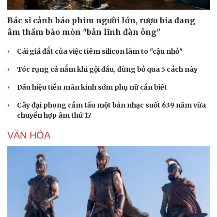
Hạt giống tâm hồn
Bác sĩ cảnh báo phim người lớn, rượu bia đang
âm thầm bào mòn "bản lĩnh đàn ông"
Cái giá đắt của việc tiêm silicon làm to "cậu nhỏ"
Tóc rụng cả nắm khi gội đầu, đừng bỏ qua 5 cách này
Dấu hiệu tiền mãn kinh sớm phụ nữ cần biết
Cây đại phong cầm tấu một bản nhạc suốt 639 năm vừa
chuyển hợp âm thứ 17
VĂN HÓA