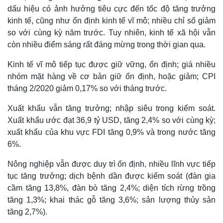
dấu hiệu có ảnh hưởng tiêu cực đến tốc độ tăng trưởng
kinh tế, cũng như ổn định kinh tế vĩ mô; nhiều chỉ số giảm
so với cùng kỳ năm trước. Tuy nhiên, kinh tế xã hội vẫn
còn nhiều điểm sáng rất đáng mừng trong thời gian qua.
Kinh tế vĩ mô tiếp tục được giữ vững, ổn định; giá nhiều
nhóm mặt hàng về cơ bản giữ ổn định, hoặc giảm; CPI
tháng 2/2020 giảm 0,17% so với tháng trước.
Xuất khẩu vẫn tăng trưởng; nhập siêu trong kiểm soát.
Xuất khẩu ước đạt 36,9 tỷ USD, tăng 2,4% so với cùng kỳ;
xuất khẩu của khu vực FDI tăng 0,9% và trong nước tăng
6%.
Thế giới
Multimedia
Quan sát
Video
Nông nghiệp vẫn được duy trì ổn định, nhiều lĩnh vực tiếp
Cuộc sống đó đây
Ảnh
tục tăng trưởng; dịch bệnh dần được kiểm soát (đàn gia
Hồ sơ
E-Magazine
cầm tăng 13,8%, đàn bò tăng 2,4%; diện tích rừng trồng
Infographic
tăng 1,3%; khai thác gỗ tăng 3,6%; sản lượng thủy sản
tăng 2,7%).