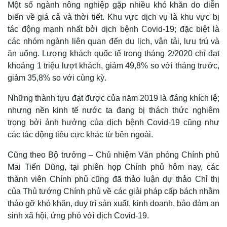
Một số ngành nông nghiệp gặp nhiều khó khăn do diễn
biến về giá cả và thời tiết. Khu vực dịch vụ là khu vực bị
tác động mạnh nhất bởi dịch bệnh Covid-19; đặc biệt là
các nhóm ngành liên quan đến du lịch, vận tải, lưu trú và
ăn uống. Lượng khách quốc tế trong tháng 2/2020 chỉ đạt
khoảng 1 triệu lượt khách, giảm 49,8% so với tháng trước,
giảm 35,8% so với cùng kỳ.
Những thành tựu đạt được của năm 2019 là đáng khích lệ;
nhưng nền kinh tế nước ta đang bị thách thức nghiêm
trọng bởi ảnh hưởng của dịch bệnh Covid-19 cũng như
các tác động tiêu cực khác từ bên ngoài.
Cũng theo Bộ trưởng – Chủ nhiệm Văn phòng Chính phủ
Mai Tiến Dũng, tại phiên họp Chính phủ hôm nay, các
Kinh tế
Thị trường
thành viên Chính phủ cũng đã thảo luận dự thảo Chỉ thị
Bất động sản
Giá vàng
của Thủ tướng Chính phủ về các giải pháp cấp bách nhằm
Khởi nghiệp
Tiêu dùng
tháo gỡ khó khăn, duy trì sản xuất, kinh doanh, bảo đảm an
Tỷ giá
sinh xã hội, ứng phó với dịch Covid-19.
Chứng khoán