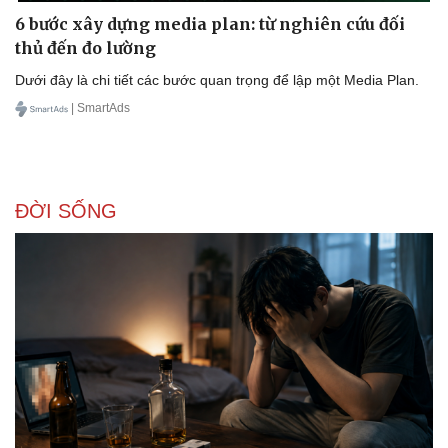
6 bước xây dựng media plan: từ nghiên cứu đối
thủ đến đo lường
Dưới đây là chi tiết các bước quan trọng để lập một Media Plan.
| SmartAds
ĐỜI SỐNG
Du lịch
Podcast
Tư vấn
Câu chuyện thời sự
Săn Tour
Đọc truyện đêm khuya
check-in
Cửa sổ tình yêu
Kể chuyện cho bé