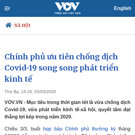
English
XÃ HỘI
/
Chính phủ ưu tiên chống dịch
Chính trị
Xã hội
Đảng
Tin 24h
Covid-19 song song phát triển
Tổ chức nhân sự
Dự báo thời tiết
kinh tế
Quốc hội
Giáo dục
Nhận diện sự thật
Dấu ấn VOV
Việc làm
Thứ Ba, 19:20, 03/03/2020
Biển đảo
VOV.VN - Mục tiêu trong thời gian tới là vừa chống dịch
Covid-19, vừa phát triển kinh tế-xã hội, quyết tâm đạt
thắng lợi kép trong năm 2020.
Chiều 3/3, buổi
họp báo Chính phủ thường kỳ
tháng