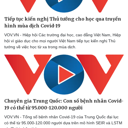
Tiếp tục kiến nghị Thủ tướng cho học qua truyền
hình mùa dịch Covid-19
VOV.VN - Hiệp hội Các trường đại học, cao đẳng Việt Nam, Hiệp
hội vì giáo dục cho mọi người Việt Nam tiếp tục kiến nghị Thủ
tướng về việc học từ xa trong mùa dịch.
Văn hóa
Giải trí
Sân khấu - Điện ảnh
Nghệ sĩ
Văn học
Thời trang
Chuyên gia Trung Quốc: Con số bệnh nhân Covid-
Âm nhạc
Sao Việt
19 có thể từ 95.000-120.000 người
Di sản
VOV.VN - Tổng số bệnh nhân Covid-19 của Trung Quốc đại lục
có thể từ 95.000-120.000 người dựa trên mô hình SEIR và LSTM