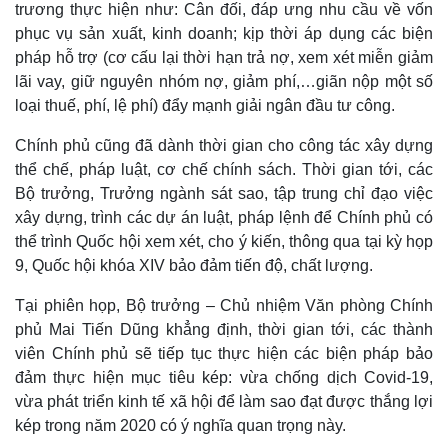
trương thực hiện như: Cân đối, đáp ưng nhu cầu về vốn
phục vụ sản xuất, kinh doanh; kịp thời áp dụng các biện
pháp hỗ trợ (cơ cấu lại thời hạn trả nợ, xem xét miễn giảm
lãi vay, giữ nguyên nhóm nợ, giảm phí,…giãn nộp một số
loại thuế, phí, lệ phí) đẩy mạnh giải ngân đầu tư công.
Chính phủ cũng đã dành thời gian cho công tác xây dựng
thể chế, pháp luật, cơ chế chính sách. Thời gian tới, các
Bộ trưởng, Trưởng ngành sát sao, tập trung chỉ đạo việc
xây dựng, trình các dự án luật, pháp lệnh để Chính phủ có
thể trình Quốc hội xem xét, cho ý kiến, thông qua tại kỳ họp
9, Quốc hội khóa XIV bảo đảm tiến độ, chất lượng.
Tại phiên họp, Bộ trưởng – Chủ nhiệm Văn phòng Chính
phủ Mai Tiến Dũng khẳng định, thời gian tới, các thành
viên Chính phủ sẽ tiếp tục thực hiện các biện pháp bảo
đảm thực hiện mục tiêu kép: vừa chống dịch Covid-19,
vừa phát triển kinh tế xã hội để làm sao đạt được thắng lợi
kép trong năm 2020 có ý nghĩa quan trọng này.