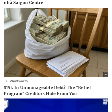
Doanh nghiệp
Công nghệ
Thông tin doanh nghiệp
Sành điệu
Doanh nghiệp 24h
Tin Công nghệ
Doanh nhân
Trải nghiệm
Vì cộng đồng
Chuyển đổi số