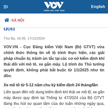
English
Chưa thực hiện kiểm tra khí thải
xe máy từ đầu năm 2025 như tin
XÃ HỘI
/
đồn
Thứ Ba, 16:05, 17/12/2024
Chính trị
Xã hội
VOV.VN - Cục Đăng kiểm Việt Nam (Bộ GTVT) vừa
Đảng
Tin 24h
chính thức thông tin về lộ trình thực hiện, các giải
Tổ chức nhân sự
Dự báo thời tiết
pháp chuẩn bị, tránh ùn tắc tại các cơ sở kiểm định khí
Quốc hội
Giáo dục
thải đối với mô tô, xe gắn máy. Lộ trình do Thủ tướng
Nhận diện sự thật
Dấu ấn VOV
quyết định, không phải bắt buộc từ 1/1/2025 như tin
Việc làm
đồn.
Biển đảo
Xe mô tô từ 5-12 năm chu kỳ kiểm định 24 tháng/lần
Liên quan đến nội dung kiểm định khí thải xe mô tô, xe gắn
máy được quy định tại Thông tư 47/2024 của Bộ GTVT
đang thu hút sự quan tâm của dư luận những ngày qua,