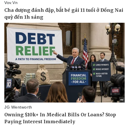
Du lịch
Podcast
Tư vấn
Câu chuyện thời sự
Săn Tour
Đọc truyện đêm khuya
check-in
Cửa sổ tình yêu
Kể chuyện cho bé
Hạt giống tâm hồn