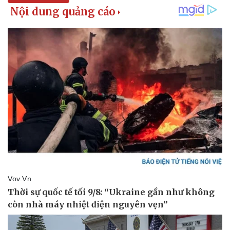
Sức khỏe
Đời sống
Dinh dưỡng - món ngon
Nhà đẹp
Cây thuốc
Blog
Sản phụ khoa
Tình yêu - Gia đình
Nhi khoa
Nam khoa
Làm đẹp - giảm cân
Phòng mạch online
Ăn sạch sống khỏe