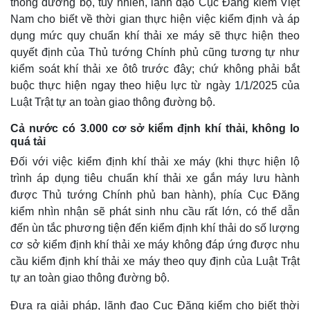
thông đường bộ, tuy nhiên, lãnh đạo Cục Đăng kiểm Việt
Nam cho biết về thời gian thực hiện việc kiểm định và áp
dụng mức quy chuẩn khí thải xe máy sẽ thực hiện theo
quyết định của Thủ tướng Chính phủ cũng tương tự như
kiểm soát khí thải xe ôtô trước đây; chứ không phải bắt
buộc thực hiện ngay theo hiệu lực từ ngày 1/1/2025 của
Luật Trật tự an toàn giao thông đường bộ.
Pháp luật
Quân sự - Quốc phòng
Vụ án
Vũ khí
Cả nước có 3.000 cơ sở kiểm định khí thải, không lo
Tin nóng
Việt Nam
quá tải
Tư vấn luật
Phân tích
Đối với việc kiểm định khí thải xe máy (khi thực hiện lộ
trình áp dụng tiêu chuẩn khí thải xe gắn máy lưu hành
được Thủ tướng Chính phủ ban hành), phía Cục Đăng
kiểm nhìn nhận sẽ phát sinh nhu cầu rất lớn, có thể dẫn
đến ùn tắc phương tiện đến kiểm định khí thải do số lượng
cơ sở kiểm định khí thải xe máy không đáp ứng được nhu
cầu kiểm định khí thải xe máy theo quy định của Luật Trật
tự an toàn giao thông đường bộ.
Đưa ra giải pháp, lãnh đạo Cục Đăng kiểm cho biết thời