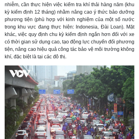
nhiễm, cần thực hiện việc kiểm tra khí thải hàng năm (khu
kỳ kiểm định 12 tháng) nhằm nâng cao ý thức bảo dưỡng
phương tiện (phù hợp với kinh nghiệm của một số nước
trong khu vực đang thực hiện: Indonesia, Đài Loan). Mặt
khác, việc quy định chu kỳ kiểm định ngắn hơn đối với xe
có thời gian sử dụng cao, tạo động lực chuyển đổi phương
tiện, nâng cao hiệu quả công tác bảo vệ môi trường không
Kinh tế
Thị trường
khí, đặc biệt là tại các đô thị.
Bất động sản
Giá vàng
Khởi nghiệp
Tiêu dùng
Tỷ giá
Chứng khoán
Giá cà phê