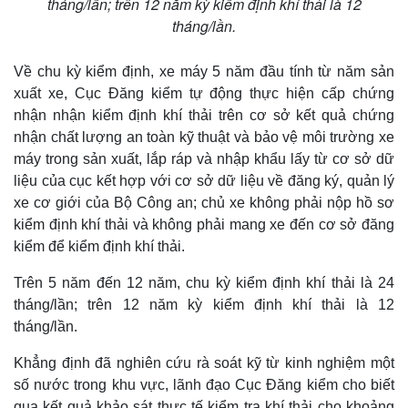
tháng/lần; trên 12 năm kỳ kiểm định khí thải là 12
tháng/lần.
Về chu kỳ kiểm định, xe máy 5 năm đầu tính từ năm sản
xuất xe, Cục Đăng kiểm tự động thực hiện cấp chứng
nhận nhận kiểm định khí thải trên cơ sở kết quả chứng
nhận chất lượng an toàn kỹ thuật và bảo vệ môi trường xe
máy trong sản xuất, lắp ráp và nhập khẩu lấy từ cơ sở dữ
Thế giới
Multimedia
liệu của cục kết hợp với cơ sở dữ liệu về đăng ký, quản lý
xe cơ giới của Bộ Công an; chủ xe không phải nộp hồ sơ
Quan sát
Video
Cuộc sống đó đây
Ảnh
kiểm định khí thải và không phải mang xe đến cơ sở đăng
Hồ sơ
E-Magazine
kiểm để kiểm định khí thải.
Infographic
Trên 5 năm đến 12 năm, chu kỳ kiểm định khí thải là 24
tháng/lần; trên 12 năm kỳ kiểm định khí thải là 12
tháng/lần.
Khẳng định đã nghiên cứu rà soát kỹ từ kinh nghiệm một
số nước trong khu vực, lãnh đạo Cục Đăng kiểm cho biết
qua kết quả khảo sát thực tế kiểm tra khí thải cho khoảng