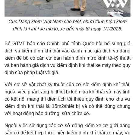
Cục Đăng kiểm Việt Nam cho biết, chưa thực hiện kiểm
định khí thải xe mô tô, xe gắn máy từ ngày 1/1/2025.
Thể thao
Ô tô - Xe máy
Bóng đá
Ô tô
Lịch thi đấu bóng đá
Xe máy
Bộ GTVT báo cáo Chính phủ trình Quốc hội bổ sung giá
Thế giới thể thao
Tư vấn
dịch vụ kiểm định khí thải vào danh mục giá dịch vụ đăng
eSports
kiểm để bộ có căn cứ ban hành định mức kinh tế-kỹ thuật
Hậu trường
và ban hành giá dịch vụ kiểm định khí thải xe máy theo quy
định của pháp luật về giá.
Với cơ sở vật chất kỹ thuật của cơ sở kiểm định khí thải,
ngoài việc phải trang bị thiết bị kiểm tra khí thải và máy tính
có kết nối mạng thì diện tích tối thiểu quy định cho khu vự
kiểm định khí thải là 15m2/thiết bị và có thể dùng chung
với hoạt động bảo dưỡng, sửa chữa xe.
Ngoài việc sử dụng các cơ sở đăng kiểm xe cơ giới đang
sẵn có để kết hợp thực hiện kiểm định khí thải xe máy, Vụ