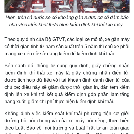
Hiện, trên cả nước sẽ có khoảng gần 3.000 cơ cở đảm bảo
cho việc triển khai thực hiện kiểm định khí thải xe máy.
Theo quy định của Bộ GTVT, các loại xe mô tô, xe gắn máy
có thời gian tính từ năm sản xuất trên 5 năm thì chủ xe phải
mang xe đến cở sở đăng kiểm để kiểm định khí thải.
Bên cạnh đó, thông tư cũng quy định, giấy chứng nhận
kiểm định khí thải xe máy là giấy chứng nhận điện tử,
được tích hợp dữ liệu với tài khoản định danh điện tử của
chủ xe; điều này sẽ giảm được thời gian in, dán tem kiểm
định lên xe khi trả kết quả kiểm định góp phần làm tăng
năng xuất, giảm chi phí thực hiện kiểm định khí thải.
Khẳng định việc kiểm soát khí thải phương tiện cơ giới
đường bộ nói chung và của xe máy nói riêng, thực hiện
theo Luật Bảo vệ môi trường và Luật Trật tự an toàn giao