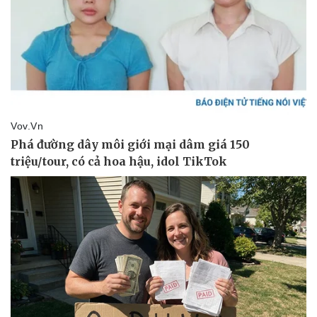
Văn hóa
Giải trí
Sân khấu - Điện ảnh
Nghệ sĩ
Văn học
Thời trang
Âm nhạc
Sao Việt
Di sản