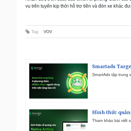
vụ trên tuyến kịp thời hỗ trợ tiền và đón xe khác đư
Tag:
VOV
Smartads Targe
SmartAds tập trung v
Hình thức quảng
Tham khảo bài viết sa