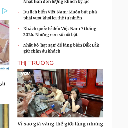
Nhật Bản đón lượng khách kỷ lục
Du lịch biển Việt Nam: Muốn bứt phá
phải vượt khỏi lợi thế tự nhiên
Khách quốc tế đến Việt Nam 7 tháng
2026: Những con số nổi bật
Nhặt bỏ 'hạt sạn' để làng biển Đắk Lắk
giữ chân du khách
THỊ TRƯỜNG
Vì sao giá vàng thế giới tăng nhưng