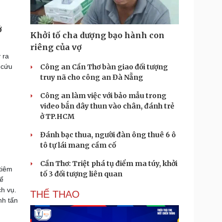
ở
Khởi tố cha dượng bạo hành con
riêng của vợ
 ra
 cứu
Công an Cần Thơ bàn giao đối tượng
truy nã cho công an Đà Nẵng
Công an làm việc với bảo mẫu trong
video bắn dây thun vào chân, đánh trẻ
ở TP.HCM
Đánh bạc thua, người đàn ông thuê 6 ô
tô tự lái mang cầm cố
Cần Thơ: Triệt phá tụ điểm ma túy, khởi
tiêm
tố 3 đối tượng liên quan
để
ch vụ.
THỂ THAO
nh tấn