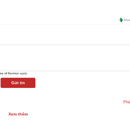
ms of Service
apply.
Gửi tin
Phả
Xem thêm