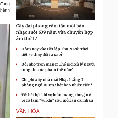
Doanh nghiệp 24h
Tin Công nghệ
 đang
Doanh nhân
Trải nghiệm
thành
ì cộng đồng
Chuyển đổi số
Cây đại phong cầm tấu một bản
u lịch
Podcast
nhạc suốt 639 năm vừa chuyển hợp
Tư vấn
Câu chuyện thời sự
âm thứ 17
Săn Tour
Đọc truyện đêm khuya
heck-in
Cửa sổ tình yêu
Hôm nay vào tiết lập Thu 2026: Thời
Kể chuyện cho bé
tiết sẽ thay đổi ra sao?
Hạt giống tâm hồn
Bôi nhọ trên mạng: Thế giới xử lý người
tung tin xúc phạm thế nào?
Chi phí xây nhà mái Nhật 1 tầng 3
phòng ngủ 100m2 hết bao nhiêu tiền?
Tôi bất lực khi vợ luôn mang chuyện ở
rể ra làm "vũ khí" sau mỗi lần cãi nhau
VĂN HÓA