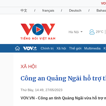
VO
中文
/
français
/
Deutsch
/
Bahas
29°C
Hà Nội
Chính trị
Xã hội
Thế giới
Multimedia
K
Chính trị
Xã hội
Đảng
Tin 24h
XÃ HỘI
Tổ chức nhân sự
Dự báo thời tiết
Quốc hội
Giáo dục
Công an Quảng Ngãi hỗ trợ th
Nhận diện sự thật
Dấu ấn VOV
Việc làm
Biển đảo
Thứ Bảy, 14:49, 27/05/2023
Pháp luật
Quân sự - Quốc phòng
VOV.VN - Công an tỉnh Quảng Ngãi vừa hỗ trợ m
Vụ án
Vũ khí