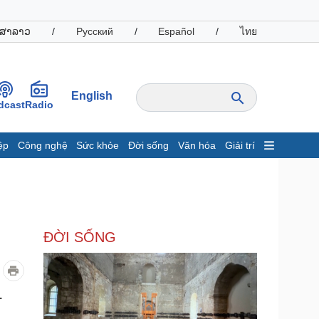
ສາລາວ
/
Русский
/
Español
/
ไทย
English
dcast
Radio
ệp
Công nghệ
Sức khỏe
Đời sống
Văn hóa
Giải trí
inh tế
Thị trường
ất động sản
Giá vàng
hởi nghiệp
Tiêu dùng
Tỷ giá
ĐỜI SỐNG
Chứng khoán
Giá cà phê
oanh nghiệp
Công nghệ
.
hông tin doanh nghiệp
Sành điệu