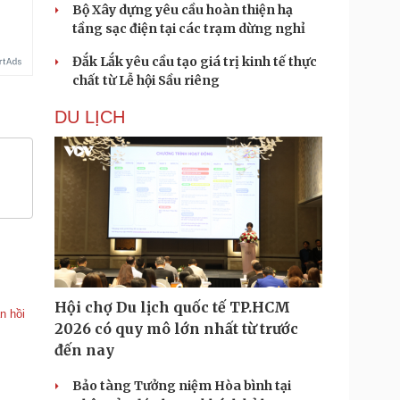
Bộ Xây dựng yêu cầu hoàn thiện hạ
tầng sạc điện tại các trạm dừng nghỉ
Đắk Lắk yêu cầu tạo giá trị kinh tế thực
chất từ Lễ hội Sầu riêng
DU LỊCH
Hội chợ Du lịch quốc tế TP.HCM
n hồi
2026 có quy mô lớn nhất từ trước
đến nay
Bảo tàng Tưởng niệm Hòa bình tại