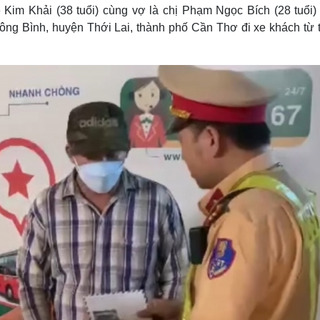
Lịch thi đấu bóng đá
Xe máy
ê Kim Khải (38 tuổi) cùng vợ là chị Phạm Ngọc Bích (28 tuổi)
Thế giới thể thao
Tư vấn
Đông Bình, huyện Thới Lai, thành phố Cần Thơ đi xe khách từ 
eSports
V
Hậu trường
Văn hóa
Giải trí
D
Sân khấu - Điện ảnh
Nghệ sĩ
Văn học
Thời trang
Âm nhạc
Sao Việt
c
Di sản