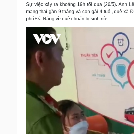
Tin nóng
Việt Nam
Sự việc xảy ra khoảng 19h tối qua (26/5). Anh L
Tư vấn luật
Phân tích
mang thai gần 9 tháng và con gái 4 tuổi, quê xã 
phố Đà Nẵng về quê chuẩn bị sinh nở.
Sức khỏe
Đời sống
Dinh dưỡng - món ngon
Nhà đẹp
Cây thuốc
Blog
Sản phụ khoa
Tình yêu - Gia đình
Nhi khoa
Nam khoa
Làm đẹp - giảm cân
Phòng mạch online
Ăn sạch sống khỏe
Cải chính