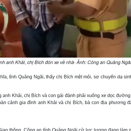
ình anh Khải, chị Bích đón xe về nhà- Ảnh: Công an Quảng Ngã
a, tỉnh Quảng Ngãi, thấy chị Bích mệt mỏi, sợ chuyển dạ sinh
 anh Khải, chị Bích và con gái đành phải xuống xe dọc đường 
oàn cảnh gia đình anh Khải và chị Bích, bà con địa phương đ
 Giao thông, Công an tỉnh Quảng Ngãi cử lực lượng đang làm 