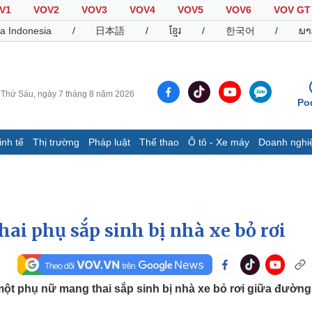
V1
VOV2
VOV3
VOV4
VOV5
VOV6
VOV GT
a Indonesia
/
日本語
/
ខ្មែរ
/
한국어
/
ພາ
Thứ Sáu, ngày 7 tháng 8 năm 2026
Po
inh tế
Thị trường
Pháp luật
Thể thao
Ô tô - Xe máy
Doanh nghi
Thế giới
Multimedia
K
Quan sát
Video
B
Cuộc sống đó đây
Ảnh
K
Hồ sơ
E-Magazine
ai phụ sắp sinh bị nhà xe bỏ rơi
Infographic
Thể thao
Ô tô - Xe máy
D
ột phụ nữ mang thai sắp sinh bị nhà xe bỏ rơi giữa đường
Bóng đá
Ô tô
T