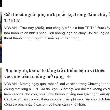
Cứu thoát người phụ nữ bị mắc kẹt trong đám cháy 
TP.HCM
VOV.VN - Trưa nay (20/5), một công ty trên địa bàn TP Thủ Đức xảy
hỏa hoạn khiến nhiều nhân viên hoảng loạn bỏ chạy. Đội cứu hộ đã
thoát thành công 3 người bị mắc kẹt ở bên trong.
Phụ huynh, bác sĩ lo lắng trẻ nhiễm bệnh vì thiếu
vaccine tiêm chủng mở rộng
VOV.VN - Những ngày qua, một số loại vaccine trong Chương trình 
chủng mở rộng ở TP.HCM đã “cạn”. Chờ đợi kéo dài mà không có 
tiêm vaccine cho con, nhiều phụ huynh lo lắng nên lựa chọn tiêm dị
Các bác sĩ trăn trở việc thiếu vaccine miễn phí sẽ khiến cho dịch bệ
công trẻ em, nhất là các em có hoàn cảnh khó khăn.