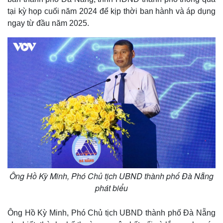
tại kỳ họp cuối năm 2024 để kịp thời ban hành và áp dụng
Thể thao
Ô tô - Xe máy
ngay từ đầu năm 2025.
Bóng đá
Ô tô
Lịch thi đấu bóng đá
Xe máy
Thế giới thể thao
Tư vấn
eSports
Hậu trường
Ông Hồ Kỳ Minh, Phó Chủ tịch UBND thành phố Đà Nẵng
phát biểu
Ông Hồ Kỳ Minh, Phó Chủ tịch UBND thành phố Đà Nẵng