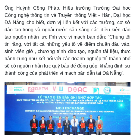
Ông Huỳnh Công Pháp, Hiệu trưởng Trường Đại học
Công nghệ thông tin và Truyền thông Việt - Hàn, Đại học
Đà Nẵng cho biết, đơn vị liên kết với các trường, cơ sở
đào tạo trong và ngoài nước sẵn sàng các điều kiện đào
tạo nguồn nhân lực lĩnh vực vi mạch bán dẫn: “Chúng tôi
Kinh tế
Thị trường
tin rằng, với tất cả những yếu tố về điểm chuẩn đầu vào,
Bất động sản
Giá vàng
sinh viên giởi, chương trình đào tạo, nguồn tài liệu, thực
Khởi nghiệp
Tiêu dùng
hành cũng như kết nối với các doanh nghiệp thì thành phố
Tỷ giá
Chứng khoán
sẽ có nguồn nhân lực quý báu để đóng góp, khẳng định sự
Giá cà phê
thành công của phát triển vi mạch bán dẫn tại Đà Nẵng”.