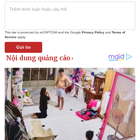
This site is protected by reCAPTCHA and the Google
Privacy Policy
and
Terms of
Service
apply.
Gửi tin
Sức khỏe
Đời sống
Dinh dưỡng - món ngon
Nhà đẹp
Cây thuốc
Blog