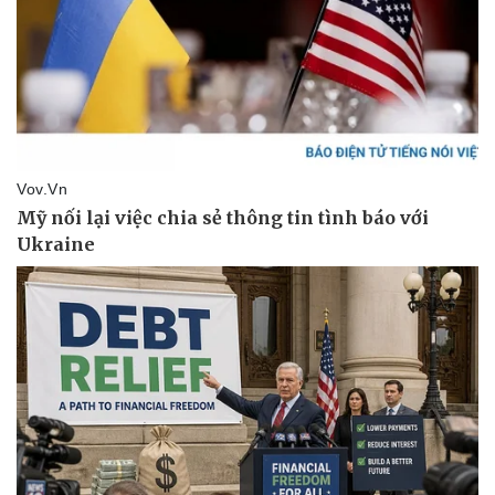
Du lịch
Podcast
Tư vấn
Câu chuyện thời sự
Săn Tour
Đọc truyện đêm khuya
check-in
Cửa sổ tình yêu