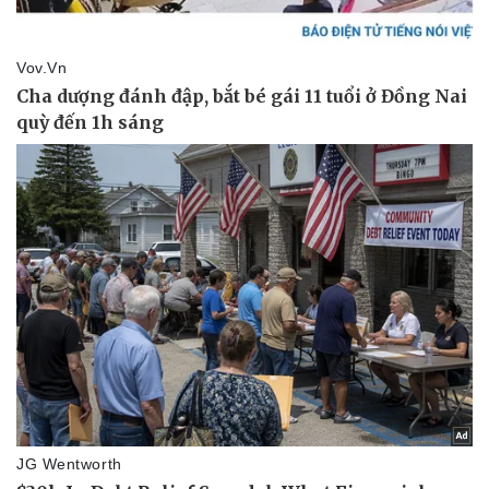
Sản phụ khoa
Tình yêu - Gia đình
Nhi khoa
Nam khoa
Làm đẹp - giảm cân
Phòng mạch online
Ăn sạch sống khỏe