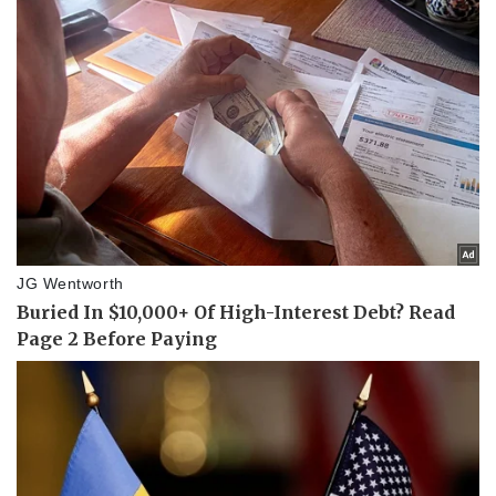
Văn học
Thời trang
Âm nhạc
Sao Việt
Di sản