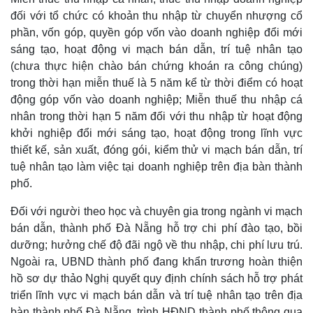
đối với tổ chức có khoản thu nhập từ chuyển nhượng cổ
phần, vốn góp, quyền góp vốn vào doanh nghiệp đổi mới
sáng tạo, hoạt động vi mạch bán dẫn, trí tuệ nhân tạo
(chưa thực hiện chào bán chứng khoán ra công chúng)
trong thời hạn miễn thuế là 5 năm kể từ thời điểm có hoạt
động góp vốn vào doanh nghiệp; Miễn thuế thu nhập cá
nhân trong thời hạn 5 năm đối với thu nhập từ hoạt động
khởi nghiệp đổi mới sáng tạo, hoạt động trong lĩnh vực
thiết kế, sản xuất, đóng gói, kiểm thử vi mạch bán dẫn, trí
tuệ nhân tạo làm việc tại doanh nghiệp trên địa bàn thành
phố.
Đối với người theo học và chuyên gia trong ngành vi mạch
bán dẫn, thành phố Đà Nẵng hỗ trợ chi phí đào tạo, bồi
dưỡng; hưởng chế độ đãi ngộ về thu nhập, chi phí lưu trú.
Ngoài ra, UBND thành phố đang khẩn trương hoàn thiện
hồ sơ dự thảo Nghị quyết quy định chính sách hỗ trợ phát
triển lĩnh vực vi mạch bán dẫn và trí tuệ nhân tạo trên địa
bàn thành phố Đà Nẵng, trình HĐND thành phố thông qua