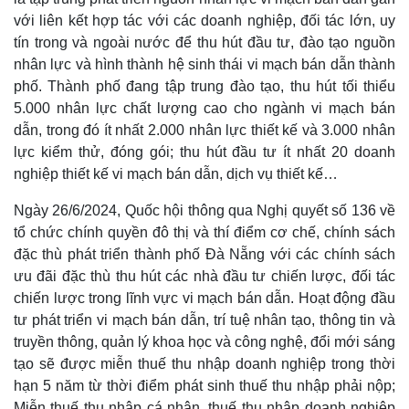
với liên kết hợp tác với các doanh nghiệp, đối tác lớn, uy
tín trong và ngoài nước để thu hút đầu tư, đào tạo nguồn
nhân lực và hình thành hệ sinh thái vi mạch bán dẫn thành
phố. Thành phố đang tập trung đào tạo, thu hút tối thiểu
Pháp luật
Quân sự - Quốc phòng
5.000 nhân lực chất lượng cao cho ngành vi mạch bán
Vụ án
Vũ khí
dẫn, trong đó ít nhất 2.000 nhân lực thiết kế và 3.000 nhân
Tin nóng
Việt Nam
Tư vấn luật
Phân tích
lực kiểm thử, đóng gói; thu hút đầu tư ít nhất 20 doanh
nghiệp thiết kế vi mạch bán dẫn, dịch vụ thiết kế…
Ngày 26/6/2024, Quốc hội thông qua Nghị quyết số 136 về
tổ chức chính quyền đô thị và thí điểm cơ chế, chính sách
đặc thù phát triển thành phố Đà Nẵng với các chính sách
ưu đãi đặc thù thu hút các nhà đầu tư chiến lược, đối tác
chiến lược trong lĩnh vực vi mạch bán dẫn. Hoạt động đầu
tư phát triển vi mạch bán dẫn, trí tuệ nhân tạo, thông tin và
truyền thông, quản lý khoa học và công nghệ, đổi mới sáng
tạo sẽ được miễn thuế thu nhập doanh nghiệp trong thời
hạn 5 năm từ thời điểm phát sinh thuế thu nhập phải nộp;
Miễn thuế thu nhập cá nhân, thuế thu nhập doanh nghiệp