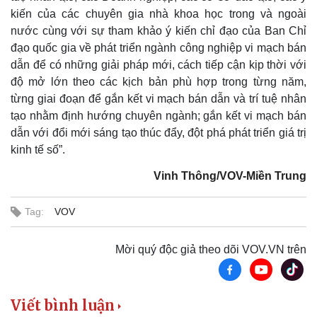
Thông tin doanh nghiệp
Sành điệu
kiến của các chuyên gia nhà khoa học trong và ngoài
Doanh nghiệp 24h
Tin Công nghệ
nước cùng với sự tham khảo ý kiến chỉ đạo của Ban Chỉ
Doanh nhân
Trải nghiệm
đạo quốc gia về phát triển ngành công nghiệp vi mạch bán
Vì cộng đồng
Chuyển đổi số
dẫn để có những giải pháp mới, cách tiếp cận kịp thời với
độ mở lớn theo các kịch bản phù hợp trong từng năm,
từng giai đoạn để gắn kết vi mạch bán dẫn và trí tuệ nhân
tạo nhằm định hướng chuyên ngành; gắn kết vi mạch bán
dẫn với đổi mới sáng tạo thúc đẩy, đột phá phát triển giá trị
kinh tế số”.
Vinh Thông/VOV-Miền Trung
Tag:
VOV
Mời quý độc giả theo dõi VOV.VN trên
Viết bình luận