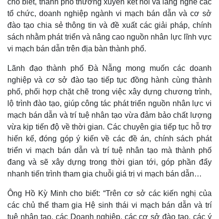
cho biết, thành phố thường xuyên kết nối và lắng nghe các
tổ chức, doanh nghiệp ngành vi mạch bán dẫn và cơ sở
đào tạo chia sẻ thông tin và đề xuất các giải pháp, chính
sách nhằm phát triển và nâng cao nguồn nhân lực lĩnh vực
vi mạch bán dẫn trên địa bàn thành phố.
Lãnh đạo thành phố Đà Nẵng mong muốn các doanh
nghiệp và cơ sở đào tạo tiếp tục đồng hành cùng thành
phố, phối hợp chặt chẽ trong việc xây dựng chương trình,
lộ trình đào tạo, giúp công tác phát triển nguồn nhân lực vi
mạch bán dẫn và trí tuệ nhân tạo vừa đảm bảo chất lượng
vừa kịp tiến độ về thời gian. Các chuyên gia tiếp tục hỗ trợ
hiến kế, đóng góp ý kiến về các đề án, chính sách phát
triển vi mạch bán dẫn và trí tuệ nhân tạo mà thành phố
đang và sẽ xây dựng trong thời gian tới, góp phần đẩy
nhanh tiến trình tham gia chuỗi giá trị vi mạch bán dẫn…
Ông Hồ Kỳ Minh cho biết: “Trên cơ sở các kiến nghị của
các chủ thể tham gia Hệ sinh thái vi mạch bán dẫn và trí
Doanh nghiệp
Công nghệ
tuệ nhân tạo, các Doanh nghiệp, các cơ sở đào tạo, các ý