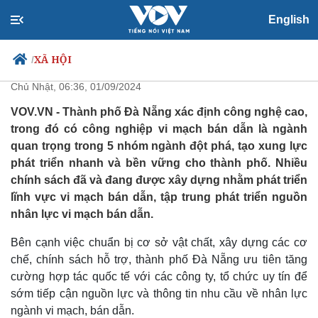
English
Đà Nẵng đào tạo 5000 kỹ sư vi
mạch bán dẫn
XÃ HỘI
/
Chủ Nhật, 06:36, 01/09/2024
VOV.VN - Thành phố Đà Nẵng xác định công nghệ cao,
trong đó có công nghiệp vi mạch bán dẫn là ngành
Chính trị
Xã hội
quan trọng trong 5 nhóm ngành đột phá, tạo xung lực
Đảng
Tin 24h
phát triển nhanh và bền vững cho thành phố. Nhiều
Tổ chức nhân sự
Dự báo thời tiết
chính sách đã và đang được xây dựng nhằm phát triển
Quốc hội
Giáo dục
lĩnh vực vi mạch bán dẫn, tập trung phát triển nguồn
Nhận diện sự thật
Dấu ấn VOV
Việc làm
nhân lực vi mạch bán dẫn.
Biển đảo
Bên cạnh việc chuẩn bị cơ sở vật chất, xây dựng các cơ
chế, chính sách hỗ trợ, thành phố Đà Nẵng ưu tiên tăng
cường hợp tác quốc tế với các công ty, tổ chức uy tín để
sớm tiếp cận nguồn lực và thông tin nhu cầu về nhân lực
ngành vi mạch, bán dẫn.