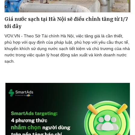
Giá nước sạch tại Hà Nội sẽ điều chỉnh tăng từ 1/7
tới đây
Doanh nghiệp
Công nghệ
VOV.VN - Theo Sở Tài chính Hà Nội, việc tăng giá là cần thiết,
Thông tin doanh nghiệp
Sành điệu
phù hợp với quy định của pháp luật, phù hợp với yêu cầu thực tế,
Doanh nghiệp 24h
Tin Công nghệ
khuyến khích sử dụng nước sạch tiết kiệm và chủ trương của nhà
Doanh nhân
Trải nghiệm
nước trong việc quản lý hoạt động sản xuất và kinh doanh nước
Vì cộng đồng
Chuyển đổi số
sạch.