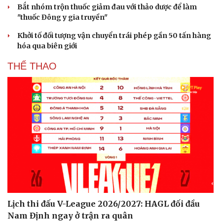
Bắt nhóm trộn thuốc giảm đau với thảo dược để làm
"thuốc Đông y gia truyền"
Khởi tố đối tượng vận chuyển trái phép gần 50 tấn hàng
hóa qua biên giới
THỂ THAO
Du lịch
Podcast
Tư vấn
Câu chuyện thời sự
Săn Tour
Đọc truyện đêm khuya
Lịch thi đấu V-League 2026/2027: HAGL đối đầu
check-in
Cửa sổ tình yêu
Nam Định ngay ở trận ra quân
Kể chuyện cho bé