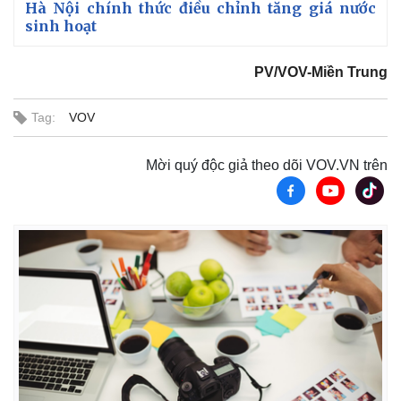
Hà Nội chính thức điều chỉnh tăng giá nước
sinh hoạt
PV/VOV-Miền Trung
Tag:
VOV
Mời quý độc giả theo dõi VOV.VN trên
Kinh tế
Thị trường
Bất động sản
Giá vàng
Khởi nghiệp
Tiêu dùng
Tỷ giá
Chứng khoán