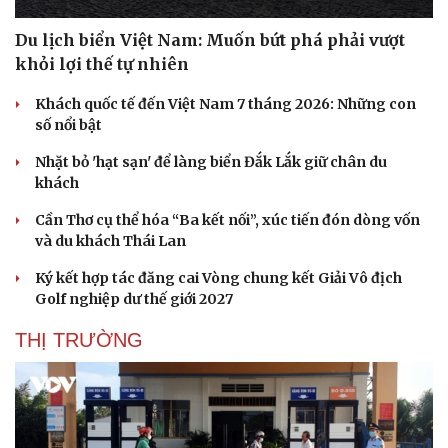
Du lịch biển Việt Nam: Muốn bứt phá phải vượt
khỏi lợi thế tự nhiên
Khách quốc tế đến Việt Nam 7 tháng 2026: Những con
số nổi bật
Nhặt bỏ 'hạt sạn' để làng biển Đắk Lắk giữ chân du
khách
Cần Thơ cụ thể hóa “Ba kết nối”, xúc tiến đón dòng vốn
và du khách Thái Lan
Ký kết hợp tác đăng cai Vòng chung kết Giải Vô địch
Văn hóa
Giải trí
Golf nghiệp dư thế giới 2027
Sân khấu - Điện ảnh
Nghệ sĩ
THỊ TRƯỜNG
Văn học
Thời trang
Âm nhạc
Sao Việt
Di sản