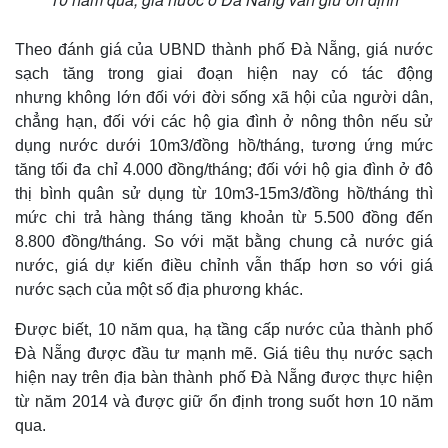
Theo đánh giá của UBND thành phố Đà Nẵng, giá nước
sạch tăng trong giai đoạn hiện nay có tác động
nhưng không lớn đối với đời sống xã hội của người dân,
chẳng hạn, đối với các hộ gia đình ở nông thôn nếu sử
dụng nước dưới 10m3/đồng hồ/tháng, tương ứng mức
tăng tối đa chỉ 4.000 đồng/tháng; đối với hộ gia đình ở đô
thị bình quân sử dụng từ 10m3-15m3/đồng hồ/tháng thì
mức chi trả hàng tháng tăng khoản từ 5.500 đồng đến
8.800 đồng/tháng. So với mặt bằng chung cả nước giá
nước, giá dự kiến điều chỉnh vẫn thấp hơn so với giá
nước sạch của một số địa phương khác.
Thế giới
Multimedia
Quan sát
Video
Được biết, 10 năm qua, hạ tầng cấp nước của thành phố
Cuộc sống đó đây
Ảnh
Đà Nẵng được đầu tư mạnh mẽ. Giá tiêu thụ nước sạch
Hồ sơ
E-Magazine
hiện nay trên địa bàn thành phố Đà Nẵng được thực hiện
Infographic
từ năm 2014 và được giữ ổn định trong suốt hơn 10 năm
qua.