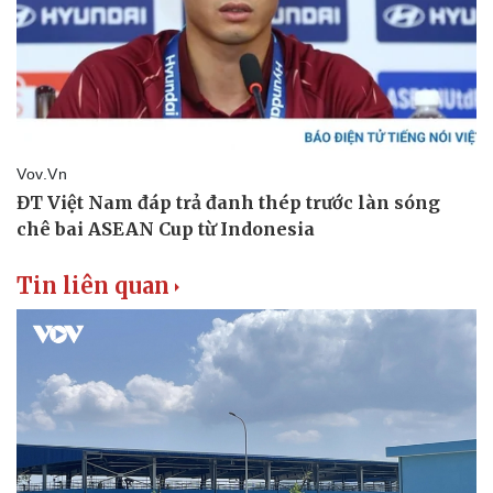
Thể thao
Ô tô - Xe máy
Bóng đá
Ô tô
Lịch thi đấu bóng đá
Xe máy
Thế giới thể thao
Tư vấn
eSports
Hậu trường
Tin liên quan