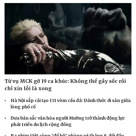
Sức khỏe
Đời sống
Dinh dưỡng - món ngon
Nhà đẹp
Cây thuốc
Blog
Sản phụ khoa
Tình yêu - Gia đình
Nhi khoa
Nam khoa
Từ vụ MCK gỡ 19 ca khúc: Không thể gây sốc rồi
Làm đẹp - giảm cân
chỉ xin lỗi là xong
Phòng mạch online
Ăn sạch sống khỏe
Hà Nội sắp cải tạo 131 vòm cầu đá: Đánh thức di sản giữa
lòng phố cổ
Đưa bản sắc văn hóa người Mường trở thành động lực
phát triển du lịch cộng đồng
Ba phim Việt cùng “đổ bộ” phòng vé tháng 8, đối đầu