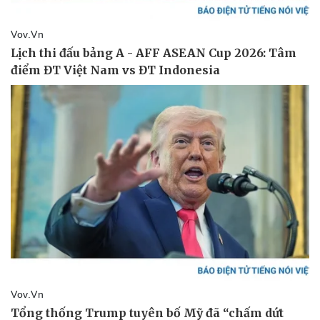
Vụ án
Vũ khí
Tin nóng
Việt Nam
Tư vấn luật
Phân tích