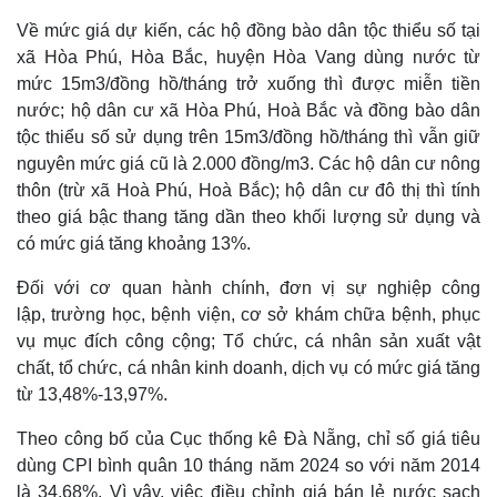
Về mức giá dự kiến, các hộ đồng bào dân tộc thiểu số tại
xã Hòa Phú, Hòa Bắc, huyện Hòa Vang dùng nước từ
mức 15m3/đồng hồ/tháng trở xuống thì được miễn tiền
nước; hộ dân cư xã Hòa Phú, Hoà Bắc và đồng bào dân
tộc thiểu số sử dụng trên 15m3/đồng hồ/tháng thì vẫn giữ
nguyên mức giá cũ là 2.000 đồng/m3. Các hộ dân cư nông
thôn (trừ xã Hoà Phú, Hoà Bắc); hộ dân cư đô thị thì tính
theo giá bậc thang tăng dần theo khối lượng sử dụng và
có mức giá tăng khoảng 13%.
Đối với cơ quan hành chính, đơn vị sự nghiệp công
lập, trường học, bệnh viện, cơ sở khám chữa bệnh, phục
vụ mục đích công cộng; Tổ chức, cá nhân sản xuất vật
chất, tổ chức, cá nhân kinh doanh, dịch vụ có mức giá tăng
từ 13,48%-13,97%.
Theo công bố của Cục thống kê Đà Nẵng, chỉ số giá tiêu
dùng CPI bình quân 10 tháng năm 2024 so với năm 2014
là 34,68%. Vì vậy, việc điều chỉnh giá bán lẻ nước sạch