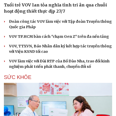
Tuổi trẻ VOV lan tỏa nghĩa tình tri ân qua chuỗi
hoạt động thiết thực dịp 27/7
Đoàn công tác VOV làm việc với Tập đoàn Truyền thông
Quốc gia Pháp
VOV TP.HCM bàn cách "chạm Gen Z" trên đa nền tảng
VOV, TTXVN, Báo Nhân dân ký kết hợp tác truyền thông
với Viện KSND tối cao
VOV làm việc với Đài RTP của Bồ Đào Nha, trao đổi kinh
nghiệm phát triển phát thanh, chuyển đổi số
SỨC KHỎE