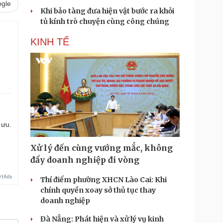
gle
Khi bảo tàng đưa hiện vật bước ra khỏi
tủ kính trò chuyện cùng công chúng
KINH TẾ
.
 ưu.
Xử lý đến cùng vướng mắc, không
đẩy doanh nghiệp đi vòng
Thí điểm phường XHCN Lào Cai: Khi
chính quyền xoay sở thủ tục thay
doanh nghiệp
Đà Nẵng: Phát hiện và xử lý vụ kinh