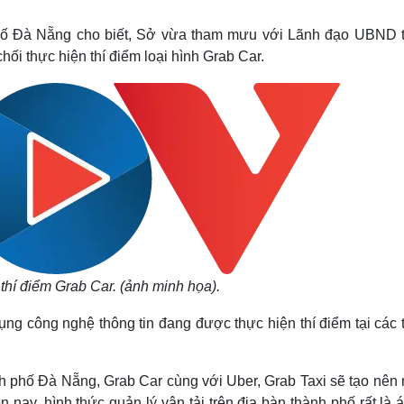
Lịch thi đấu bóng đá
Xe máy
Thế giới thể thao
Tư vấn
hố Đà Nẵng cho biết, Sở vừa tham mưu với Lãnh đạo UBND 
eSports
V
ối thực hiện thí điểm loại hình Grab Car.
Hậu trường
Văn hóa
Giải trí
D
Sân khấu - Điện ảnh
Nghệ sĩ
Văn học
Thời trang
Âm nhạc
Sao Việt
c
Di sản
thí điểm Grab Car. (ảnh minh họa).
ụng công nghệ thông tin đang được thực hiện thí điểm tại các
 phố Đà Nẵng, Grab Car cùng với Uber, Grab Taxi sẽ tạo nên 
n nay, hình thức quản lý vận tải trên địa bàn thành phố rất là 