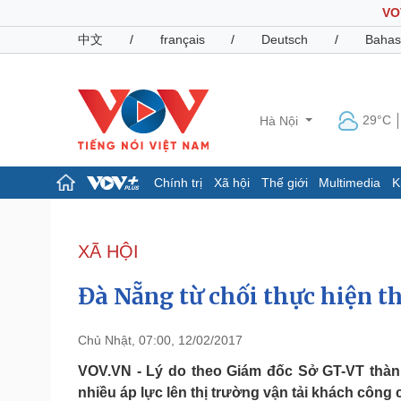
VO
中文
/
français
/
Deutsch
/
Bahas
29°C
Hà Nội
Chính trị
Xã hội
Thế giới
Multimedia
K
Chính trị
Xã hội
Đảng
Tin 24h
XÃ HỘI
Tổ chức nhân sự
Dự báo thời tiết
Quốc hội
Giáo dục
Đà Nẵng từ chối thực hiện t
Nhận diện sự thật
Dấu ấn VOV
Việc làm
Biển đảo
Chủ Nhật, 07:00, 12/02/2017
Pháp luật
Quân sự - Quốc phòng
VOV.VN - Lý do theo Giám đốc Sở GT-VT thành
nhiều áp lực lên thị trường vận tải khách công
Vụ án
Vũ khí