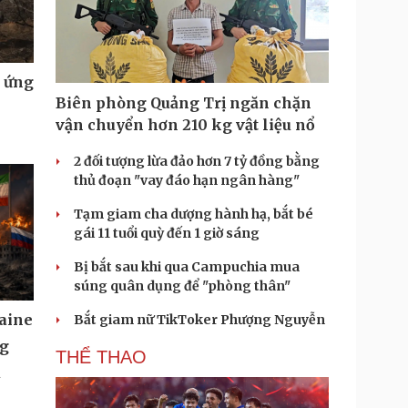
u ứng
Biên phòng Quảng Trị ngăn chặn
vận chuyển hơn 210 kg vật liệu nổ
2 đối tượng lừa đảo hơn 7 tỷ đồng bằng
thủ đoạn "vay đáo hạn ngân hàng"
Tạm giam cha dượng hành hạ, bắt bé
gái 11 tuổi quỳ đến 1 giờ sáng
Bị bắt sau khi qua Campuchia mua
súng quân dụng để "phòng thân"
aine
Bắt giam nữ TikToker Phượng Nguyễn
ng
THỂ THAO
u