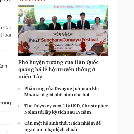
ab Car
t loại
Phó huyện trưởng của Hàn Quốc
hành
quảng bá lễ hội truyền thống ở
miền Tây
Phản ứng của Dwayne Johnson khi
Moana bị giới phê bình chê bai
Trung
The Odyssey vượt 1 tỷ USD, Christopher
Nolan tái lập kỳ tích sau 14 năm
Cần một hệ sinh thái trách nhiệm để
ngăn âm nhạc lệch chuẩn