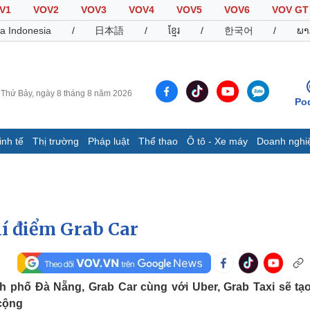
V1
VOV2
VOV3
VOV4
VOV5
VOV6
VOV GT
a Indonesia
/
日本語
/
ខ្មែរ
/
한국어
/
ພາ
Thứ Bảy, ngày 8 tháng 8 năm 2026
Po
inh tế
Thị trường
Pháp luật
Thể thao
Ô tô - Xe máy
Doanh nghi
Thế giới
Multimedia
K
Quan sát
Video
B
Cuộc sống đó đây
Ảnh
K
Hồ sơ
E-Magazine
hí điểm Grab Car
Infographic
Thể thao
Ô tô - Xe máy
D
 phố Đà Nẵng, Grab Car cùng với Uber, Grab Taxi sẽ tạ
 cộng
Bóng đá
Ô tô
T