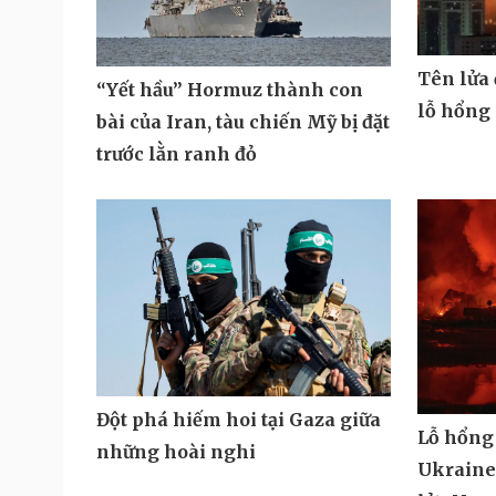
Tên lửa
“Yết hầu” Hormuz thành con
lỗ hổng
bài của Iran, tàu chiến Mỹ bị đặt
trước lằn ranh đỏ
Đột phá hiếm hoi tại Gaza giữa
Lỗ hổng
những hoài nghi
Ukraine 