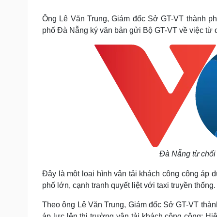
Tin nóng
Việt Nam
Tư vấn luật
Phân tích
Ông Lê Văn Trung, Giám đốc Sở GT-VT thành p
phố Đà Nẵng ký văn bản gửi Bộ GT-VT về việc từ ch
Sức khỏe
Đời sống
Dinh dưỡng - món ngon
Nhà đẹp
Cây thuốc
Blog
Sản phụ khoa
Tình yêu - Gia đình
Nhi khoa
Nam khoa
Làm đẹp - giảm cân
Phòng mạch online
Ăn sạch sống khỏe
Cải chính
Đà Nẵng từ chối 
Đây là một loại hình vận tải khách công cộng áp d
phố lớn, cạnh tranh quyết liệt với taxi truyền thống.
Theo ông Lê Văn Trung, Giám đốc Sở GT-VT thành
áp lực lên thị trường vận tải khách công cộng: Hiệ