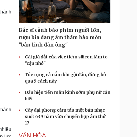
Doanh nghiệp 24h
Tin Công nghệ
Doanh nhân
Trải nghiệm
thành
ì cộng đồng
Chuyển đổi số
Bác sĩ cảnh báo phim người lớn,
u lịch
Podcast
rượu bia đang âm thầm bào mòn
Tư vấn
Câu chuyện thời sự
"bản lĩnh đàn ông"
Săn Tour
Đọc truyện đêm khuya
heck-in
Cửa sổ tình yêu
Cái giá đắt của việc tiêm silicon làm to
Kể chuyện cho bé
"cậu nhỏ"
Hạt giống tâm hồn
Tóc rụng cả nắm khi gội đầu, đừng bỏ
qua 5 cách này
Dấu hiệu tiền mãn kinh sớm phụ nữ cần
biết
 thành
Cây đại phong cầm tấu một bản nhạc
suốt 639 năm vừa chuyển hợp âm thứ
17
nhiều
VĂN HÓA
áp lực