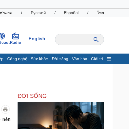
ສາລາວ
/
Русский
/
Español
/
ไทย
English
dcast
Radio
ệp
Công nghệ
Sức khỏe
Đời sống
Văn hóa
Giải trí
inh tế
Thị trường
ất động sản
Giá vàng
hởi nghiệp
Tiêu dùng
Tỷ giá
ĐỜI SỐNG
Chứng khoán
Giá cà phê
oanh nghiệp
Công nghệ
o nên
hông tin doanh nghiệp
Sành điệu