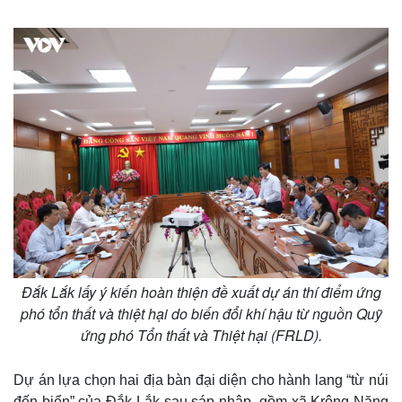
m
e
Đắk Lắk lấy ý kiến hoàn thiện đề xuất dự án thí điểm ứng
phó tổn thất và thiệt hại do biến đổi khí hậu từ nguồn Quỹ
ứng phó Tổn thất và Thiệt hại (FRLD).
Dự án lựa chọn hai địa bàn đại diện cho hành lang “từ núi
đến biển” của Đắk Lắk sau sáp nhập, gồm xã Krông Năng