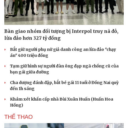
Bàn giao nhóm đối tượng bị Interpol truy nã đỏ,
lừa đảo hơn 327 tỷ đồng
Bắt giữ người phụ nữ giả danh công an lừa đảo "chạy
án" 400 triệu đồng
Tạm giữ hình sự người đàn ông đạp ngã chồng cũ của
bạn gái giữa đường
Cha dượng đánh đập, bắt bé gái 11 tuổi ở Đồng Nai quỳ
đến 1h sáng
Khám xét khẩn cấp nhà Bùi Xuân Huấn (Huấn Hoa
Du lịch
Podcast
Hồng)
Tư vấn
Câu chuyện thời sự
Săn Tour
Đọc truyện đêm khuya
THỂ THAO
check-in
Cửa sổ tình yêu
Kể chuyện cho bé