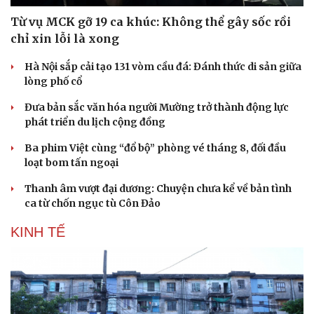
Từ vụ MCK gỡ 19 ca khúc: Không thể gây sốc rồi
chỉ xin lỗi là xong
Hà Nội sắp cải tạo 131 vòm cầu đá: Đánh thức di sản giữa
lòng phố cổ
Đưa bản sắc văn hóa người Mường trở thành động lực
phát triển du lịch cộng đồng
Ba phim Việt cùng “đổ bộ” phòng vé tháng 8, đối đầu
loạt bom tấn ngoại
Thanh âm vượt đại dương: Chuyện chưa kể về bản tình
ca từ chốn ngục tù Côn Đảo
KINH TẾ