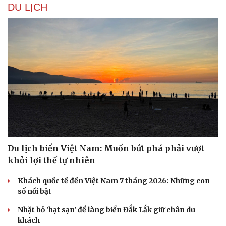
DU LỊCH
Du lịch biển Việt Nam: Muốn bứt phá phải vượt
Văn hóa
Giải trí
khỏi lợi thế tự nhiên
Sân khấu - Điện ảnh
Nghệ sĩ
Văn học
Thời trang
Khách quốc tế đến Việt Nam 7 tháng 2026: Những con
Âm nhạc
Sao Việt
số nổi bật
Di sản
Nhặt bỏ 'hạt sạn' để làng biển Đắk Lắk giữ chân du
khách