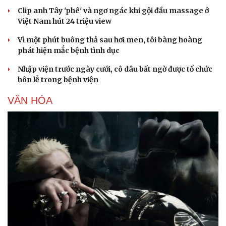
Clip anh Tây 'phê' và ngơ ngác khi gội đầu massage ở
Việt Nam hút 24 triệu view
Vì một phút buông thả sau hơi men, tôi bàng hoàng
phát hiện mắc bệnh tình dục
Nhập viện trước ngày cưới, cô dâu bất ngờ được tổ chức
Sức khỏe
Đời sống
hôn lễ trong bệnh viện
Dinh dưỡng - món ngon
Nhà đẹp
VĂN HÓA
Cây thuốc
Blog
Sản phụ khoa
Tình yêu - Gia đình
Nhi khoa
Nam khoa
Làm đẹp - giảm cân
Phòng mạch online
Ăn sạch sống khỏe