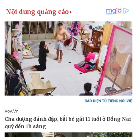
Vụ án
Vũ khí
Tin nóng
Việt Nam
Tư vấn luật
Phân tích