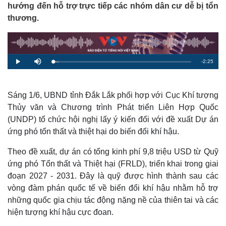
hướng đến hỗ trợ trực tiếp các nhóm dân cư dễ bị tổn
thương.
R
-
2:25
L
P
M
o
l
u
a
a
t
e
d
y
e
e
d
m
:
Sáng 1/6, UBND tỉnh Đắk Lắk phối hợp với Cục Khí tượng
4
.
Thủy văn và Chương trình Phát triển Liên Hợp Quốc
a
2
2
(UNDP) tổ chức hội nghị lấy ý kiến đối với đề xuất Dự án
%
i
ứng phó tổn thất và thiệt hại do biến đổi khí hậu.
n
Theo đề xuất, dự án có tổng kinh phí 9,8 triệu USD từ Quỹ
i
ứng phó Tổn thất và Thiệt hại (FRLD), triển khai trong giai
n
đoạn 2027 - 2031. Đây là quỹ được hình thành sau các
g
vòng đàm phán quốc tế về biến đổi khí hậu nhằm hỗ trợ
T
những quốc gia chịu tác động nặng nề của thiên tai và các
hiện tượng khí hậu cực đoan.
i