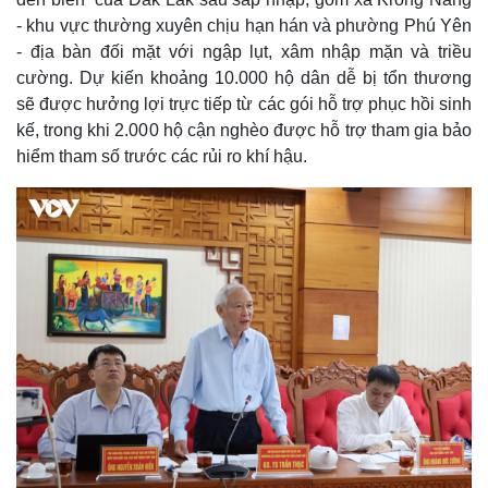
- khu vực thường xuyên chịu hạn hán và phường Phú Yên
- địa bàn đối mặt với ngập lụt, xâm nhập mặn và triều
cường. Dự kiến khoảng 10.000 hộ dân dễ bị tổn thương
sẽ được hưởng lợi trực tiếp từ các gói hỗ trợ phục hồi sinh
kế, trong khi 2.000 hộ cận nghèo được hỗ trợ tham gia bảo
hiểm tham số trước các rủi ro khí hậu.
Thế giới
Multimedia
Quan sát
Video
Cuộc sống đó đây
Ảnh
Hồ sơ
E-Magazine
Infographic