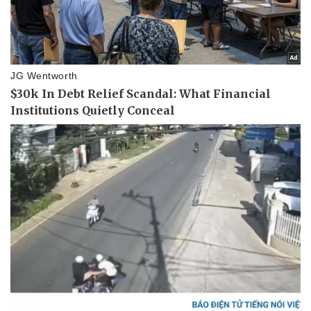
Thể thao
Ô tô - Xe máy
Bóng đá
Ô tô
Lịch thi đấu bóng đá
Xe máy
Thế giới thể thao
Tư vấn
eSports
Hậu trường