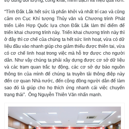
trợ đúng đối tượng, công khai, minh bạch và hiệu quả hơn.
“Tỉnh Đắk Lắk hết sức là phấn khởi và nhất trí cao và cũng
cảm ơn Cục Khí tượng Thủy văn và Chương trình Phát
triển Liên Hợp Quốc lựa chọn Đắk Lắk làm thí điểm để
triển khai chương trình này. Triển khai chương trình này thì
ở đây thì cơ chế của chúng ta hết sức linh hoạt, vừa có dữ
liệu đầu vào nhanh giúp cho giảm thiểu được thiên tai, vừa
có cơ chế linh hoạt trong việc mà hỗ trợ được cho người
dân. Như vậy chúng ta phải xây dựng được cơ sở dữ liệu
và các trạm quan trắc tự động, các cơ sở dự báo nguồn
thông tin của mình để chúng ta truyền tải thông điệp này
đến cơ quan Nhà nước, đến cộng đồng người dân để làm
sao đó là giúp cho họ thích ứng nhanh cái việc chuyển
trạng thái”. Ông Nguyễn Thiên Văn nhấn mạnh.
Kinh tế
Thị trường
Bất động sản
Giá vàng
Khởi nghiệp
Tiêu dùng
Tỷ giá
Chứng khoán