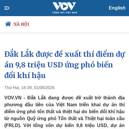
English
XÃ HỘI
/
Đắk Lắk được đề xuất thí điểm dự
Chính trị
Xã hội
Đảng
Tin 24h
án 9,8 triệu USD ứng phó biến
Tổ chức nhân sự
Dự báo thời tiết
đổi khí hậu
Quốc hội
Giáo dục
Nhận diện sự thật
Dấu ấn VOV
Việc làm
Thứ Hai, 16:39, 01/06/2026
Biển đảo
VOV.VN - Đắk Lắk đang được đề xuất trở thành địa
phương đầu tiên của Việt Nam triển khai dự án thí
điểm ứng phó tổn thất và thiệt hại do biến đổi khí hậu
từ nguồn Quỹ ứng phó Tổn thất và Thiệt hại toàn cầu
(FRLD). Với tổng vốn dự kiến 9,8 triệu USD, dự án