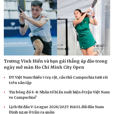
Hạt giống tâm hồn
Trương Vinh Hiển và bạn gái thắng áp đảo trong
ngày mở màn Ho Chi Minh City Open
ĐT Việt Nam thiếu 5 trụ cột, cầu thủ Campuchia tươi rói
trên sân tập
Tin bóng đá 6-8: Nhân tố bí ẩn xuất hiện ở trận Việt Nam
vs Campuchia?
Lịch thi đấu V-League 2026/2027: HAGL đối đầu Nam
Định ngay ở trận ra quân