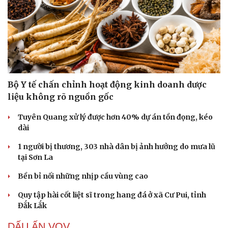
Bộ Y tế chấn chỉnh hoạt động kinh doanh dược
liệu không rõ nguồn gốc
Tuyên Quang xử lý được hơn 40% dự án tồn đọng, kéo
dài
1 người bị thương, 303 nhà dân bị ảnh hưởng do mưa lũ
tại Sơn La
Bền bỉ nối những nhịp cầu vùng cao
Quy tập hài cốt liệt sĩ trong hang đá ở xã Cư Pui, tỉnh
Đắk Lắk
DẤU ẤN VOV