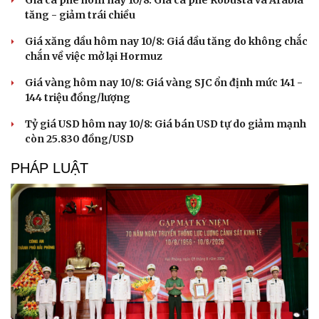
Doanh nhân
Trải nghiệm
tăng - giảm trái chiều
Vì cộng đồng
Chuyển đổi số
Giá xăng dầu hôm nay 10/8: Giá dầu tăng do không chắc
chắn về việc mở lại Hormuz
Giá vàng hôm nay 10/8: Giá vàng SJC ổn định mức 141 -
144 triệu đồng/lượng
Tỷ giá USD hôm nay 10/8: Giá bán USD tự do giảm mạnh
còn 25.830 đồng/USD
PHÁP LUẬT