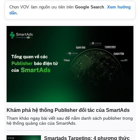
Chọn VOV làm nguồn ưu tiên trên
Google Search
.
Xem hướng
dẫn.
Khám phá hệ thống Publisher đối tác của SmartAds
Kinh tế
Thị trường
Tham khảo ngay bài viết sau để nắm danh sách publisher trong
hệ thống quảng cáo của SmartAds.
Bất động sản
Giá vàng
Khởi nghiệp
Tiêu dùng
Smartads Targeting: 4 phương thức
Tỷ giá