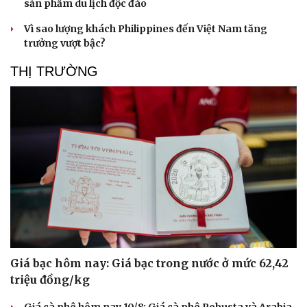
sản phẩm du lịch độc đáo
Vì sao lượng khách Philippines đến Việt Nam tăng
trưởng vượt bậc?
THỊ TRƯỜNG
Giá bạc hôm nay: Giá bạc trong nước ở mức 62,42
Doanh nghiệp
Công nghệ
triệu đồng/kg
Thông tin doanh nghiệp
Sành điệu
Doanh nghiệp 24h
Tin Công nghệ
Giá cà phê hôm nay 10/8: Giá cà phê Robusta và Arabia