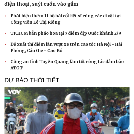
điện thoại, suýt cuốn vào gầm
Phát hiện thêm 11 bộ hài cốt liệt sĩ cùng các di vật tại
Công viên Lê Thị Riêng
TP.HCM bắn pháo hoa tại 7 điểm dịp Quốc khánh 2/9
Đề xuất thí điểm làn vượt xe trên cao tốc Hà Nội - Hải
Phòng, Cầu Giẽ - Cao Bồ
Công an tỉnh Tuyên Quang làm tốt công tác đảm bảo
ATGT
DỰ BÁO THỜI TIẾT