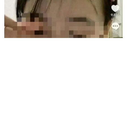
Trường Đại học Y Hà Nội kỷ luật 2 sinh viên vụ
dọa “lấy ven trật 3 lần”
3 trường nội trú vùng biên Sơn La sẽ khánh thành vào
ngày 20/8
Nhiều đại học xét tuyển bổ sung từ 17 điểm, thêm cơ hội
cho thí sinh
Hưng Yên giảm 703 đầu mối cơ sở giáo dục, dự kiến dôi
dư hơn 1.000 cán bộ quản lý
Bộ Nội vụ hướng dẫn giải quyết chế độ cho lãnh đạo, GV