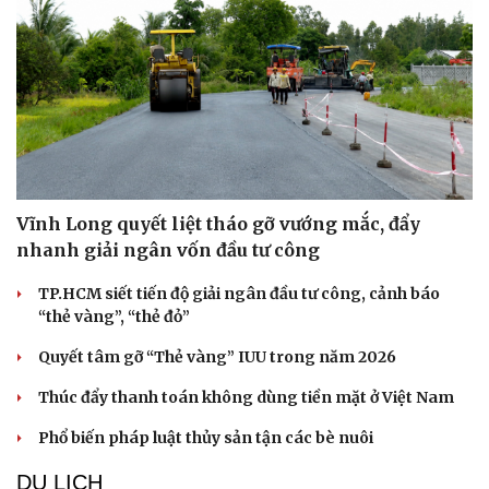
Thể thao
Ô tô - Xe máy
Bóng đá
Ô tô
Lịch thi đấu bóng đá
Xe máy
Thế giới thể thao
Tư vấn
eSports
Hậu trường
Vĩnh Long quyết liệt tháo gỡ vướng mắc, đẩy
nhanh giải ngân vốn đầu tư công
TP.HCM siết tiến độ giải ngân đầu tư công, cảnh báo
“thẻ vàng”, “thẻ đỏ”
Quyết tâm gỡ “Thẻ vàng” IUU trong năm 2026
Thúc đẩy thanh toán không dùng tiền mặt ở Việt Nam
Phổ biến pháp luật thủy sản tận các bè nuôi
DU LỊCH