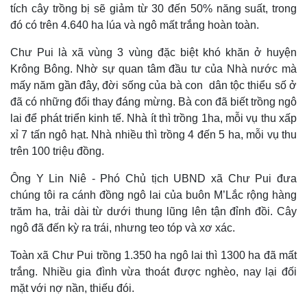
tích cây trồng bị sẽ giảm từ 30 đến 50% năng suất, trong
đó có trên 4.640 ha lúa và ngô mất trắng hoàn toàn.
Chư Pui là xã vùng 3 vùng đặc biệt khó khăn ở huyện
Thế giới
Multimedia
Krông Bông. Nhờ sự quan tâm đầu tư của Nhà nước mà
Quan sát
Video
mấy năm gần đây, đời sống của bà con dân tộc thiểu số ở
Cuộc sống đó đây
Ảnh
Hồ sơ
E-Magazine
đã có những đổi thay đáng mừng. Bà con đã biết trồng ngô
Infographic
lai để phát triển kinh tế. Nhà ít thì trồng 1ha, mỗi vụ thu xấp
xỉ 7 tấn ngô hạt. Nhà nhiều thì trồng 4 đến 5 ha, mỗi vụ thu
trên 100 triệu đồng.
Ông Y Lin Niê - Phó Chủ tịch UBND xã Chư Pui đưa
chúng tôi ra cánh đồng ngô lai của buôn M’Lắc rộng hàng
trăm ha, trải dài từ dưới thung lũng lên tận đỉnh đồi. Cây
ngô đã đến kỳ ra trái, nhưng teo tóp và xơ xác.
Toàn xã Chư Pui trồng 1.350 ha ngô lai thì 1300 ha đã mất
trắng. Nhiều gia đình vừa thoát được nghèo, nay lại đối
mặt với nợ nần, thiếu đói.