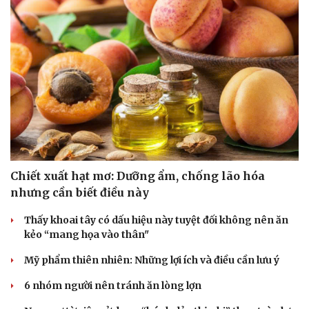
Du lịch
Podcast
Tư vấn
Câu chuyện thời sự
Săn Tour
Đọc truyện đêm khuya
check-in
Cửa sổ tình yêu
Kể chuyện cho bé
Hạt giống tâm hồn
Chiết xuất hạt mơ: Dưỡng ẩm, chống lão hóa
nhưng cần biết điều này
Thấy khoai tây có dấu hiệu này tuyệt đối không nên ăn
kẻo “mang họa vào thân"
Mỹ phẩm thiên nhiên: Những lợi ích và điều cần lưu ý
6 nhóm người nên tránh ăn lòng lợn