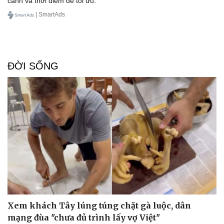
cảnh và thời điểm để tối ưu.
| SmartAds
ĐỜI SỐNG
Pháp luật
Quân sự - Quốc phòng
Vụ án
Vũ khí
Tin nóng
Việt Nam
Tư vấn luật
Phân tích
Xem khách Tây lúng túng chặt gà luộc, dân
mạng đùa "chưa đủ trình lấy vợ Việt"