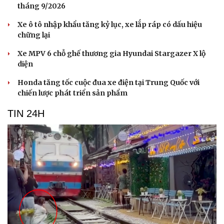
tháng 9/2026
Xe ô tô nhập khẩu tăng kỷ lục, xe lắp ráp có dấu hiệu
chững lại
Xe MPV 6 chỗ ghế thương gia Hyundai Stargazer X lộ
diện
Honda tăng tốc cuộc đua xe điện tại Trung Quốc với
Văn hóa
Giải trí
chiến lược phát triển sản phẩm
Sân khấu - Điện ảnh
Nghệ sĩ
Văn học
Thời trang
TIN 24H
Âm nhạc
Sao Việt
Di sản