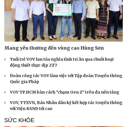
Mang yêu thương đến vùng cao Hùng Sơn
Tuổi trẻ VOV lan tỏa nghĩa tình tri ân qua chuỗi hoạt
động thiết thực dịp 27/7
Đoàn công tác VOV làm việc với Tập đoàn Truyền thông
Quốc gia Pháp
VOV TP.HCM bàn cách "chạm Gen Z" trên đa nền tảng
VOV, TTXVN, Báo Nhân dân ký kết hợp tác truyền thông
với Viện KSND tối cao
SỨC KHỎE