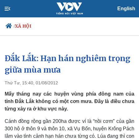
English
XÃ HỘI
/
Đắk Lắk: Hạn hán nghiêm trọng
Chính trị
Xã hội
Đảng
Tin 24h
giữa mùa mưa
Tổ chức nhân sự
Dự báo thời tiết
Quốc hội
Giáo dục
Thứ Tư, 15:40, 01/08/2012
Nhận diện sự thật
Dấu ấn VOV
Việc làm
Mấy tháng nay các huyện vùng phía đông nam của
Biển đảo
tỉnh Đắk Lắk không có một cơn mưa. Đây là điều chưa
từng xảy ra ở khu vực này.
Cánh đồng rộng gần 200ha được ví là “nồi cơm” của gần
300 hộ ở thôn 9 và thôn 10, xã Vụ Bổn, huyện Krông Pách
lâm vào tình cảnh hạn hán chưa từng có. Lúa đang thì con