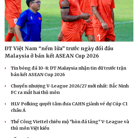
ĐT Việt Nam “nếm lửa” trước ngày đối đầu
Malaysia ở bán kết ASEAN Cup 2026
Tin bóng đá 10-8: ĐT Malaysia nhận tin dữ trước trận
Sức khỏe
Đời sống
bán kết ASEAN Cup 2026
Dinh dưỡng - món ngon
Nhà đẹp
Chuyển nhượng V-League 2026/27 mới nhất: Bắc Ninh
Cây thuốc
Blog
FC ra mắt hai thủ môn
Sản phụ khoa
Tình yêu - Gia đình
Nhi khoa
HLV Polking quyết tâm đưa CAHN giành vé dự Cúp C1
Nam khoa
châu Á
Làm đẹp - giảm cân
Phòng mạch online
Thể Công Viettel chiêu mộ "hòn đá tảng" V-League và
Ăn sạch sống khỏe
thủ môn Việt kiều