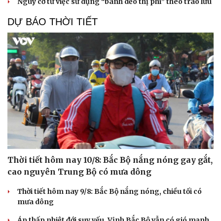
Nguy cơ từ việc sử dụng “bánh dẻo thị phi” theo trào lưu
DỰ BÁO THỜI TIẾT
Thời tiết hôm nay 10/8: Bắc Bộ nắng nóng gay gắt,
cao nguyên Trung Bộ có mưa dông
Thời tiết hôm nay 9/8: Bắc Bộ nắng nóng, chiều tối có
mưa dông
Áp thấp nhiệt đới suy yếu, Vịnh Bắc Bộ vẫn có gió mạnh