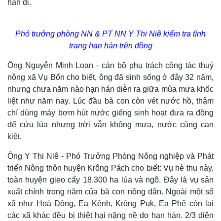
hẳn đi.
Phó trưởng phòng NN & PT NN Y Thi Niê kiểm tra tình
trạng hạn hán trên đồng
Ông Nguyễn Minh Loan - cán bộ phụ trách công tác thuỷ
nông xã Vụ Bổn cho biết, ông đã sinh sống ở đây 32 năm,
nhưng chưa năm nào hạn hán diễn ra giữa mùa mưa khốc
liệt như năm nay. Lúc đầu bà con còn vét nước hồ, thậm
chí dùng máy bơm hút nước giếng sinh hoạt đưa ra đồng
để cứu lúa nhưng trời vẫn không mưa, nước cũng cạn
kiệt.
Ông Y Thi Niê - Phó Trưởng Phòng Nông nghiệp và Phát
triển Nông thôn huyện Krông Pách cho biết: Vụ hè thu này,
toàn huyện gieo cấy 18.300 ha lúa và ngô. Đây là vụ sản
xuất chính trong năm của bà con nông dân. Ngoài một số
xã như Hoà Đông, Ea Kênh, Krông Puk, Ea Phê còn lại
các xã khác đều bị thiệt hại nặng nề do hạn hán. 2/3 diện