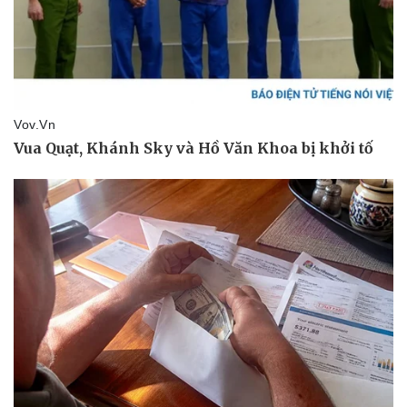
Sức khỏe
Đời sống
Dinh dưỡng - món ngon
Nhà đẹp
Cây thuốc
Blog
Sản phụ khoa
Tình yêu - Gia đình
Nhi khoa
Nam khoa
Làm đẹp - giảm cân
Phòng mạch online
Ăn sạch sống khỏe