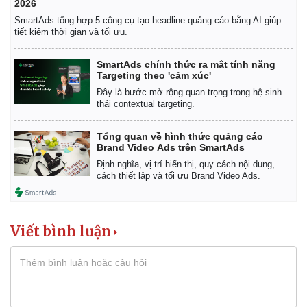
2026
SmartAds tổng hợp 5 công cụ tạo headline quảng cáo bằng AI giúp
tiết kiệm thời gian và tối ưu.
SmartAds chính thức ra mắt tính năng
Targeting theo 'cảm xúc'
Đây là bước mở rộng quan trọng trong hệ sinh
thái contextual targeting.
Tổng quan về hình thức quảng cáo
Brand Video Ads trên SmartAds
Định nghĩa, vị trí hiển thị, quy cách nội dung,
Pháp luật
Quân sự - Quốc phòng
cách thiết lập và tối ưu Brand Video Ads.
Vụ án
Vũ khí
Tin nóng
Việt Nam
Tư vấn luật
Phân tích
Viết bình luận