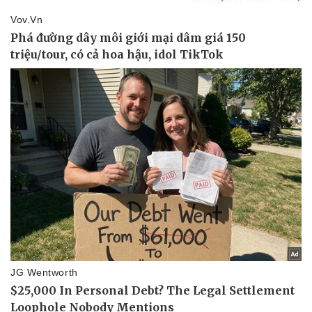
Thể thao
Ô tô - Xe máy
Bóng đá
Ô tô
Lịch thi đấu bóng đá
Xe máy
Thế giới thể thao
Tư vấn
eSports
Hậu trường