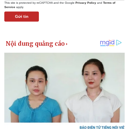
This site is protected by reCAPTCHA and the Google
Privacy Policy
and
Terms of
Service
apply.
Gửi tin