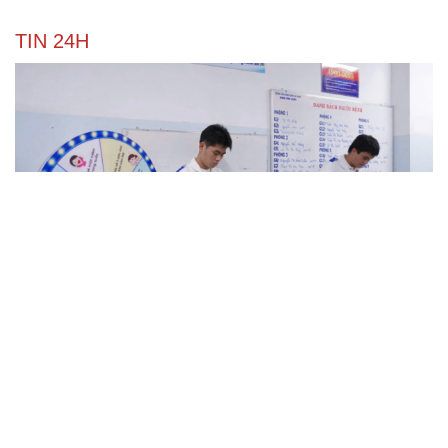
TIN 24H
Hỗ trợ tâm lý cho bệnh nhân ung thư và người
chăm sóc
Nâng cấp, tôn tạo Nghĩa trang liệt sĩ Việt - Lào
Ngư dân Quảng Ngãi thay đổi tư duy đánh bắt, chấp
hành nghiêm quy định IUU