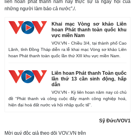
liên hoan phát thanh năm nay thực sự là ngày hội của
những người làm báo cả nước”./.
Khai mạc Vòng sơ khảo Liên
hoan Phát thanh toàn quốc khu
vực miền Nam
VOV.VN - Chiều 3/4, tại thành phố Cao
Lãnh, tỉnh Đồng Tháp diễn ra lễ khai mạc Vòng sơ khảo Liên
hoan Phát thanh toàn quốc lần thứ XIII khu vực miền Nam.
Liên hoan Phát thanh Toàn quốc
lần thứ 13 cần sinh động, hấp
dẫn
VOV.VN - Kỳ liên hoan năm nay có chủ
đề “Phát thanh và công cuộc đẩy mạnh công nghiệp hoá,
hiện đại hoá đất nước và hội nhập quốc tế”.
Kinh tế
Thị trường
Sỹ Đức/VOV1
Bất động sản
Giá vàng
Khởi nghiệp
Tiêu dùng
Mời quý độc giả theo dõi VOV.VN trên