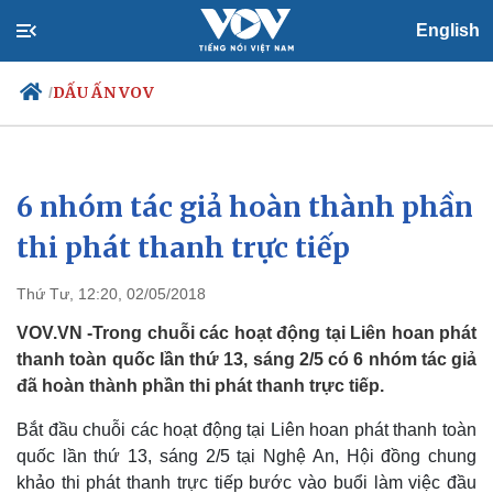
English
DẤU ẤN VOV
/
6 nhóm tác giả hoàn thành phần
Chính trị
Xã hội
Đảng
Tin 24h
thi phát thanh trực tiếp
Tổ chức nhân sự
Dự báo thời tiết
Quốc hội
Giáo dục
Thứ Tư, 12:20, 02/05/2018
Nhận diện sự thật
Dấu ấn VOV
Việc làm
VOV.VN -Trong chuỗi các hoạt động tại Liên hoan phát
Biển đảo
thanh toàn quốc lần thứ 13, sáng 2/5 có 6 nhóm tác giả
đã hoàn thành phần thi phát thanh trực tiếp.
Bắt đầu chuỗi các hoạt động tại Liên hoan phát thanh toàn
quốc lần thứ 13, sáng 2/5 tại Nghệ An, Hội đồng chung
khảo thi phát thanh trực tiếp bước vào buổi làm việc đầu