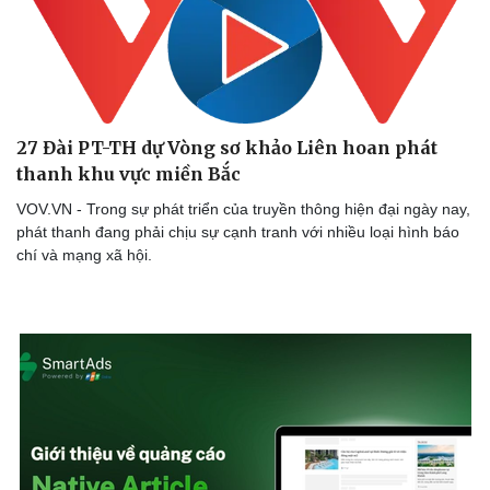
Du lịch
Podcast
Tư vấn
Câu chuyện thời sự
Săn Tour
Đọc truyện đêm khuya
check-in
Cửa sổ tình yêu
Kể chuyện cho bé
27 Đài PT-TH dự Vòng sơ khảo Liên hoan phát
Hạt giống tâm hồn
thanh khu vực miền Bắc
VOV.VN - Trong sự phát triển của truyền thông hiện đại ngày nay,
phát thanh đang phải chịu sự cạnh tranh với nhiều loại hình báo
chí và mạng xã hội.