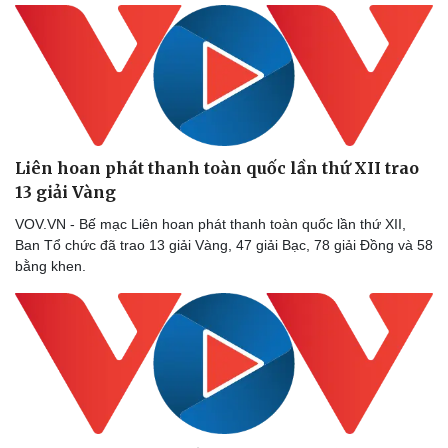
Liên hoan phát thanh toàn quốc lần thứ XII trao
13 giải Vàng
Văn hóa
Giải trí
Sân khấu - Điện ảnh
Nghệ sĩ
VOV.VN - Bế mạc Liên hoan phát thanh toàn quốc lần thứ XII,
Văn học
Thời trang
Ban Tổ chức đã trao 13 giải Vàng, 47 giải Bạc, 78 giải Đồng và 58
Âm nhạc
Sao Việt
bằng khen.
Di sản