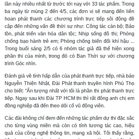
lần này nhiều nhất từ trước tới nay với 33 tác phẩm. Trong
ba ngày từ mùng 2 đến 4/5, các đơn vị sẽ mang đến liên
hoan phát thanh các chương trình trực tiếp sôi động đề
Thế giới
Multimedia
cập đến những vấn đề thời sự như: Công tác cán bộ; Bảo
tồn, phát triển văn hóa dân tộc; Nhịp sống đô thị; Phòng
Quan sát
Video
Cuộc sống đó đây
Ảnh
chống bạo hành trẻ em; Phòng chống biến đổi khí hậu ...
Hồ sơ
E-Magazine
Trong buổi sáng 2/5 có 6 nhóm tác giả đã thể hiện xong
Infographic
phần thi của mình, trong đó có Ban Thời sự với chương
trình Góc nhìn.
Đánh giá về tính hấp dẫn của phát thanh trực tiếp, nhà báo
Nguyễn Thiện Nhật, Đài Phát thanh truyền hình Phú Thọ
cho biết: “Ấn tượng nhất với tôi là phần thi phát thanh trực
tiếp.
Ngay sau khi Đài TP HCM thi thì rất đông anh chị em
đồng nghiệp đã đến theo dõi cổ vũ động viên.
Các đài không chỉ đem đến những tác phẩm dự thi đặc sắc
cho từng vùng miền mà còn có tính tương tác cao, hiệu
quả của công nghệ thông tin, mạng xã hội. Tôi thấy rằng,