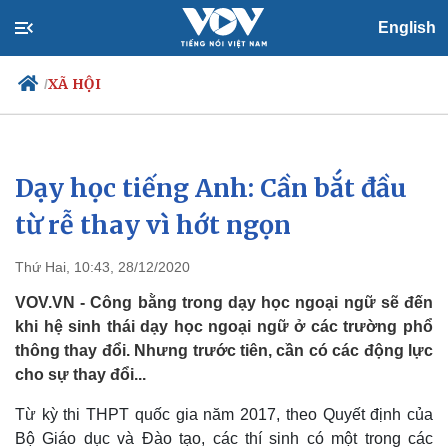
English
XÃ HỘI
/
Dạy học tiếng Anh: Cần bắt đầu
Chính trị
Xã hội
Đảng
Tin 24h
từ rễ thay vì hớt ngọn
Tổ chức nhân sự
Dự báo thời tiết
Quốc hội
Giáo dục
Thứ Hai, 10:43, 28/12/2020
Nhận diện sự thật
Dấu ấn VOV
Việc làm
VOV.VN - Công bằng trong dạy học ngoại ngữ sẽ đến
Biển đảo
khi hệ sinh thái dạy học ngoại ngữ ở các trường phổ
thông thay đổi. Nhưng trước tiên, cần có các động lực
cho sự thay đổi...
Từ kỳ thi THPT quốc gia năm 2017, theo Quyết định của
Bộ Giáo dục và Đào tạo, các thí sinh có một trong các