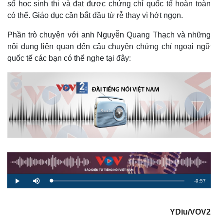
số học sinh thi và đạt được chứng chỉ quốc tế hoàn toàn
có thể. Giáo dục cần bắt đầu từ rễ thay vì hớt ngọn.
Phần trò chuyện với anh Nguyễn Quang Thạch và những
nội dung liên quan đến câu chuyện chứng chỉ ngoại ngữ
quốc tế các bạn có thể nghe tại đây:
R
-
9:57
L
P
M
o
l
u
a
a
t
e
d
y
e
e
Pháp luật
Quân sự - Quốc phòng
d
m
YDiu/VOV2
:
0