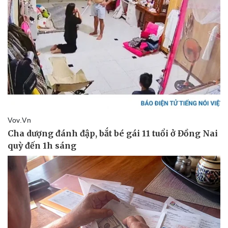
Doanh nghiệp
Công nghệ
Thông tin doanh nghiệp
Sành điệu
Doanh nghiệp 24h
Tin Công nghệ
Doanh nhân
Trải nghiệm
Vì cộng đồng
Chuyển đổi số