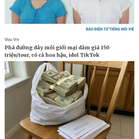
Thể thao
Ô tô - Xe máy
Bóng đá
Ô tô
Lịch thi đấu bóng đá
Xe máy
Thế giới thể thao
Tư vấn
eSports
Hậu trường