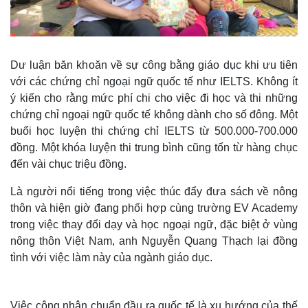
Dư luận băn khoăn về sự công bằng giáo dục khi ưu tiên
với các chứng chỉ ngoại ngữ quốc tế như IELTS. Không ít
ý kiến cho rằng mức phí chi cho việc đi học và thi những
chứng chỉ ngoại ngữ quốc tế không dành cho số đông. Một
buổi học luyện thi chứng chỉ IELTS từ 500.000-700.000
đồng. Một khóa luyện thi trung bình cũng tốn từ hàng chục
đến vài chục triệu đồng.
Là người nổi tiếng trong việc thúc đẩy đưa sách về nông
thôn và hiện giờ đang phối hợp cùng trường EV Academy
trong việc thay đổi dạy và học ngoại ngữ, đặc biệt ở vùng
nông thôn Việt Nam, anh Nguyễn Quang Thạch lại đồng
tình với việc làm này của ngành giáo dục.
Việc công nhận chuẩn đầu ra quốc tế là xu hướng của thế