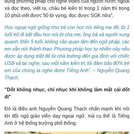
dụng phương pháp cho nghe video của người nước ngoài
và đọc theo, viết ra, cháu bé kiên trì trong 1 năm thì trong
10 phút viết được 50 từ vựng, đọc được SGK nữa”.
Học ngoại ngữ giống như trẻ con học nói tiếng mẹ đẻ, từ 1
tuổi trở đi bắt đầu học nói từ cha mẹ, ông bà và người xung
quanh. Đến 5 tuổi, không cần quan tâm đến ngữ pháp, các
em vẫn nói thành thạo. Phương pháp học tự nhiên này nếu
được áp dụng triệt để từ nhà trường đến gia đình với chiếc
USB và tai nghe, sau một năm kiên trì, tôi đảm bảo 80% trẻ
em của chúng ta nghe được Tiếng Anh”, – Nguyễn Quang
Thạch.
"Dốt không nhục, chỉ nhục khi không làm mất cái dốt
đi"
Kinh tế
Thị trường
Đó là điều anh Nguyễn Quang Thạch nhấn mạnh khi nói
Bất động sản
Giá vàng
tới đội ngũ giáo viên dạy ngoại ngữ, mà cụ thể là Tiếng
Khởi nghiệp
Tiêu dùng
Anh ở hệ thống trường phổ thông.
Tỷ giá
Chứng khoán