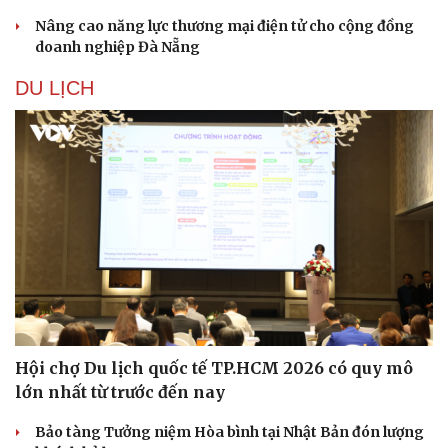
Nâng cao năng lực thương mại điện tử cho cộng đồng
doanh nghiệp Đà Nẵng
DU LỊCH
Du lịch
Podcast
Hội chợ Du lịch quốc tế TP.HCM 2026 có quy mô
Tư vấn
Câu chuyện thời sự
lớn nhất từ trước đến nay
Săn Tour
Đọc truyện đêm khuya
check-in
Cửa sổ tình yêu
Bảo tàng Tưởng niệm Hòa bình tại Nhật Bản đón lượng
Kể chuyện cho bé