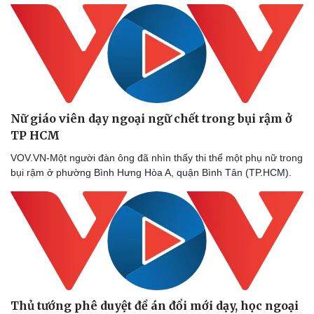
Sức khỏe
Đời sống
Nữ giáo viên dạy ngoại ngữ chết trong bụi rậm ở
Dinh dưỡng - món ngon
Nhà đẹp
TP HCM
Cây thuốc
Blog
Sản phụ khoa
Tình yêu - Gia đình
VOV.VN-Một người đàn ông đã nhìn thấy thi thể một phụ nữ trong
Nhi khoa
bụi rậm ở phường Bình Hưng Hòa A, quận Bình Tân (TP.HCM).
Nam khoa
Làm đẹp - giảm cân
Phòng mạch online
Ăn sạch sống khỏe
Thủ tướng phê duyệt đề án đổi mới dạy, học ngoại