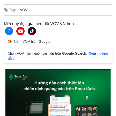
Vụ án
Vũ khí
.
a
0
Tin nóng
Việt Nam
0
Tag:
VOV
%
i
Tư vấn luật
Phân tích
n
Mời quý độc giả theo dõi VOV.VN trên
i
n
Thêm VOV trên Google
g
T
Chọn VOV làm nguồn ưu tiên trên
Google Search
.
Xem hướng
dẫn.
i
m
e