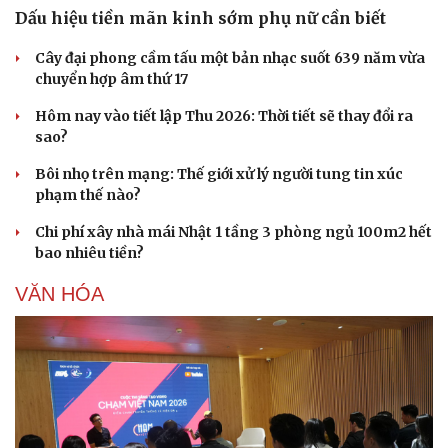
Dấu hiệu tiền mãn kinh sớm phụ nữ cần biết
Cây đại phong cầm tấu một bản nhạc suốt 639 năm vừa
chuyển hợp âm thứ 17
Hôm nay vào tiết lập Thu 2026: Thời tiết sẽ thay đổi ra
sao?
Bôi nhọ trên mạng: Thế giới xử lý người tung tin xúc
phạm thế nào?
Chi phí xây nhà mái Nhật 1 tầng 3 phòng ngủ 100m2 hết
bao nhiêu tiền?
VĂN HÓA
Văn hóa
Giải trí
Sân khấu - Điện ảnh
Nghệ sĩ
Văn học
Thời trang
Âm nhạc
Sao Việt
Di sản