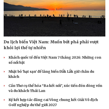
Du lịch biển Việt Nam: Muốn bứt phá phải vượt
khỏi lợi thế tự nhiên
Khách quốc tế đến Việt Nam 7 tháng 2026: Những con
số nổi bật
Nhặt bỏ 'hạt sạn' để làng biển Đắk Lắk giữ chân du
khách
Cần Thơ cụ thể hóa “Ba kết nối”, xúc tiến đón dòng vốn
Du lịch
Podcast
và du khách Thái Lan
Tư vấn
Câu chuyện thời sự
Săn Tour
Đọc truyện đêm khuya
Ký kết hợp tác đăng cai Vòng chung kết Giải Vô địch
check-in
Cửa sổ tình yêu
Golf nghiệp dư thế giới 2027
Kể chuyện cho bé