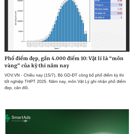
Sức khỏe
Đời sống
Dinh dưỡng - món ngon
Nhà đẹp
Phổ điểm đẹp, gần 4.000 điểm 10: Vật lí là “môn
Cây thuốc
Blog
vàng” của kỳ thi năm nay
Sản phụ khoa
Tình yêu - Gia đình
Nhi khoa
VOV.VN - Chiều nay (15/7), Bộ GD-ĐT công bố phổ điểm kỳ thi
Nam khoa
tốt nghiệp THPT 2025. Năm nay, môn Vật Lý ghi nhận phổ điểm
Làm đẹp - giảm cân
đẹp, cân đối.
Phòng mạch online
Ăn sạch sống khỏe