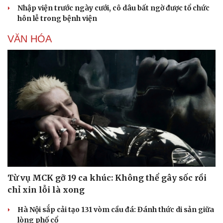
Nhập viện trước ngày cưới, cô dâu bất ngờ được tổ chức
hôn lễ trong bệnh viện
VĂN HÓA
Văn hóa
Giải trí
Sân khấu - Điện ảnh
Nghệ sĩ
Văn học
Thời trang
Từ vụ MCK gỡ 19 ca khúc: Không thể gây sốc rồi
Âm nhạc
Sao Việt
chỉ xin lỗi là xong
Di sản
Hà Nội sắp cải tạo 131 vòm cầu đá: Đánh thức di sản giữa
lòng phố cổ