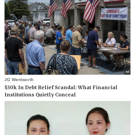
Thể thao
Ô tô - Xe máy
Bóng đá
Ô tô
Lịch thi đấu bóng đá
Xe máy
Thế giới thể thao
Tư vấn
eSports
Hậu trường