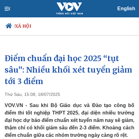
English
XÃ HỘI
/
Điểm chuẩn đại học 2025 “tụt
Chính trị
Xã hội
Đảng
Tin 24h
sâu”: Nhiều khối xét tuyển giảm
Tổ chức nhân sự
Dự báo thời tiết
tới 3 điểm
Quốc hội
Giáo dục
Nhận diện sự thật
Dấu ấn VOV
Việc làm
Thứ Sáu, 15:08, 18/07/2025
Biển đảo
VOV.VN - Sau khi Bộ Giáo dục và Đào tạo công bố
điểm thi tốt nghiệp THPT 2025, đại diện nhiều trường
đại học dự báo điểm chuẩn xét tuyển năm nay sẽ giảm,
thậm chí có khối giảm sâu đến 2-3 điểm. Khoảng cách
điểm chuẩn giữa các nhóm trường ngày càng rõ rệt.