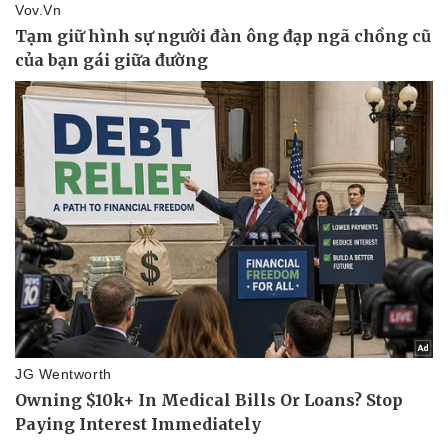
Doanh nghiệp
Công nghệ
Thông tin doanh nghiệp
Sành điệu
Doanh nghiệp 24h
Tin Công nghệ
Doanh nhân
Trải nghiệm
Vì cộng đồng
Chuyển đổi số