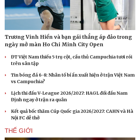
Trương Vinh Hiển và bạn gái thắng áp đảo trong
ngày mở màn Ho Chi Minh City Open
ĐT Việt Nam thiếu 5 trụ cột, cầu thủ Campuchia tươi rói
trên sân tập
Tin bóng đá 6-8: Nhân tố bí ẩn xuất hiện ở trận Việt Nam
vs Campuchia?
Lịch thi đấu V-League 2026/2027: HAGL đối đầu Nam
Định ngay ở trận ra quân
Kết quả bốc thăm Cúp Quốc gia 2026/2027: CAHN và Hà
Nội FC dễ thở
THẾ GIỚI