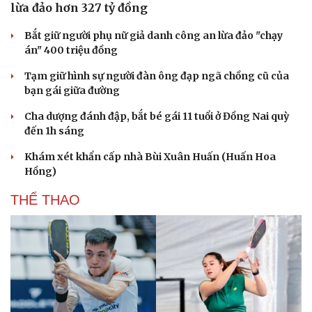
lừa đảo hơn 327 tỷ đồng
Bắt giữ người phụ nữ giả danh công an lừa đảo "chạy
án" 400 triệu đồng
Tạm giữ hình sự người đàn ông đạp ngã chồng cũ của
bạn gái giữa đường
Cha dượng đánh đập, bắt bé gái 11 tuổi ở Đồng Nai quỳ
đến 1h sáng
Khám xét khẩn cấp nhà Bùi Xuân Huấn (Huấn Hoa
Hồng)
THỂ THAO
Cải chính