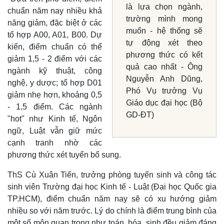
là lựa chọn ngành,
chuẩn năm nay nhiều khả
trường mình mong
năng giảm, đặc biệt ở các
muốn - hệ thống sẽ
tổ hợp A00, A01, B00. Dự
tự động xét theo
kiến, điểm chuẩn có thể
phương thức có kết
giảm 1,5 - 2 điểm với các
quả cao nhất - Ông
ngành kỹ thuật, công
Nguyễn Anh Dũng,
nghệ, y dược; tổ hợp D01
Phó Vụ trưởng Vụ
giảm nhẹ hơn, khoảng 0,5
Giáo dục đại học (Bộ
- 1,5 điểm. Các ngành
GD-ĐT)
"hot" như Kinh tế, Ngôn
ngữ, Luật vẫn giữ mức
cạnh tranh nhờ các
phương thức xét tuyển bổ sung.
Kinh tế
Thị trường
ThS Cù Xuân Tiến, trưởng phòng tuyển sinh và công tác
sinh viên Trường đại học Kinh tế - Luật (Đại học Quốc gia
Bất động sản
Giá vàng
Khởi nghiệp
Tiêu dùng
TP.HCM), điểm chuẩn năm nay sẽ có xu hướng giảm
Tỷ giá
nhiều so với năm trước. Lý do chính là điểm trung bình của
Chứng khoán
một số môn quan trọng như toán, hóa, sinh đều giảm đáng