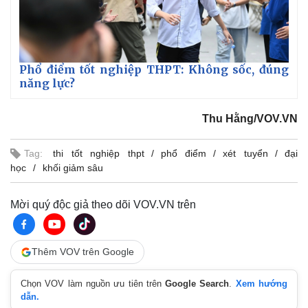
Phổ điểm tốt nghiệp THPT: Không sốc, đúng
năng lực?
Thu Hằng/VOV.VN
Tag:
thi tốt nghiệp thpt
phổ điểm
xét tuyển
đại
học
khối giảm sâu
Mời quý độc giả theo dõi VOV.VN trên
Thêm VOV trên Google
Chọn VOV làm nguồn ưu tiên trên
Google Search
.
Xem hướng
Pháp luật
Quân sự - Quốc phòng
dẫn.