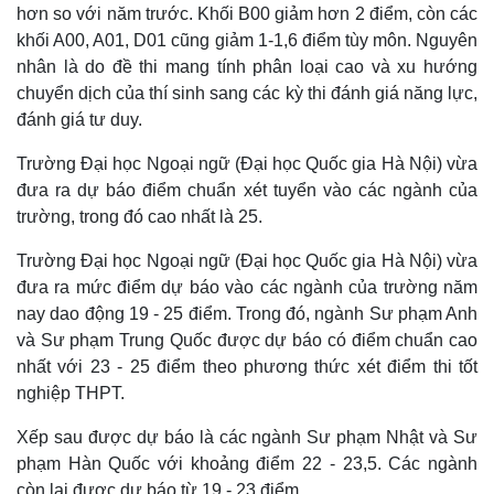
hơn so với năm trước. Khối B00 giảm hơn 2 điểm, còn các
khối A00, A01, D01 cũng giảm 1-1,6 điểm tùy môn. Nguyên
nhân là do đề thi mang tính phân loại cao và xu hướng
chuyển dịch của thí sinh sang các kỳ thi đánh giá năng lực,
đánh giá tư duy.
Trường Đại học Ngoại ngữ (Đại học Quốc gia Hà Nội) vừa
đưa ra dự báo điểm chuẩn xét tuyển vào các ngành của
trường, trong đó cao nhất là 25.
Trường Đại học Ngoại ngữ (Đại học Quốc gia Hà Nội) vừa
đưa ra mức điểm dự báo vào các ngành của trường năm
nay dao động 19 - 25 điểm. Trong đó, ngành Sư phạm Anh
Thế giới
Multimedia
và Sư phạm Trung Quốc được dự báo có điểm chuẩn cao
Quan sát
Video
nhất với 23 - 25 điểm theo phương thức xét điểm thi tốt
Cuộc sống đó đây
Ảnh
nghiệp THPT.
Hồ sơ
E-Magazine
Infographic
Xếp sau được dự báo là các ngành Sư phạm Nhật và Sư
phạm Hàn Quốc với khoảng điểm 22 - 23,5. Các ngành
còn lại được dự báo từ 19 - 23 điểm.