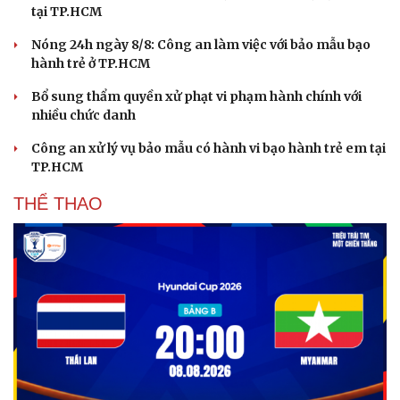
tại TP.HCM
Nóng 24h ngày 8/8: Công an làm việc với bảo mẫu bạo
hành trẻ ở TP.HCM
Bổ sung thẩm quyền xử phạt vi phạm hành chính với
nhiều chức danh
Công an xử lý vụ bảo mẫu có hành vi bạo hành trẻ em tại
TP.HCM
THỂ THAO
Văn hóa
Giải trí
Sân khấu - Điện ảnh
Nghệ sĩ
Văn học
Thời trang
Âm nhạc
Sao Việt
Di sản