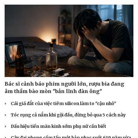
Bác sĩ cảnh báo phim người lớn, rượu bia đang
âm thầm bào mòn "bản lĩnh đàn ông"
Cái giá đắt của việc tiêm silicon làm to "cậu nhỏ"
Tóc rụng cả nắm khi gội đầu, đừng bỏ qua 5 cách này
Dấu hiệu tiền mãn kinh sớm phụ nữ cần biết
Cây đại phong cầm tấu một bản nhạc suốt 639 năm vừa