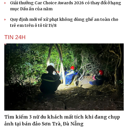
Giải thưởng Car Choice Awards 2026 có thay đổi ở hạng
Hạt giống tâm hồn
mục Dấu ấn của năm
Quy định mới về xử phạt không dùng ghế an toàn cho
trẻ em trên ô tô từ 15/8
TIN 24H
Tìm kiếm 3 nữ du khách mất tích khi đang chụp
ảnh tại bán đảo Sơn Trà, Đà Nẵng