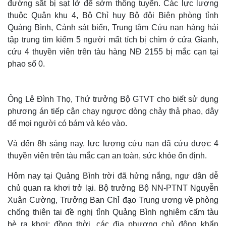
đường sắt bị sạt lở để sớm thông tuyến. Các lực lượng
thuộc Quân khu 4, Bộ Chỉ huy Bộ đội Biên phòng tỉnh
Quảng Bình, Cảnh sát biển, Trung tâm Cứu nạn hàng hải
tập trung tìm kiếm 5 người mất tích bị chìm ở cửa Gianh,
cứu 4 thuyền viên trên tàu hàng NĐ 2155 bị mắc cạn tại
phao số 0.
Ông Lê Đình Thọ, Thứ trưởng Bộ GTVT cho biết sử dụng
phương án tiếp cận chạy ngược dòng chảy thả phao, dây
để mọi người có bám và kéo vào.
Và đến 8h sáng nay, lực lượng cứu nạn đã cứu được 4
thuyền viên trên tàu mắc cạn an toàn, sức khỏe ổn định.
Hôm nay tại Quảng Bình trời đã hửng nắng, ngư dân dễ
chủ quan ra khơi trở lại.
Bộ trưởng Bộ NN-PTNT Nguyễn
Xuân Cường, Trưởng Ban Chỉ đạo Trung ương về phòng
chống thiên tai đề nghị tỉnh Quảng Bình nghiêm cấm tàu
bè ra khơi; đồng thời, các địa phương chủ động khẩn