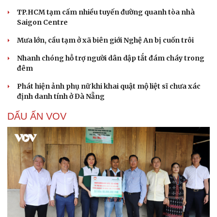
TP.HCM tạm cấm nhiều tuyến đường quanh tòa nhà
Saigon Centre
Mưa lớn, cầu tạm ở xã biên giới Nghệ An bị cuốn trôi
Nhanh chóng hỗ trợ người dân dập tắt đám cháy trong
đêm
Phát hiện ảnh phụ nữ khi khai quật mộ liệt sĩ chưa xác
định danh tính ở Đà Nẵng
DẤU ẤN VOV