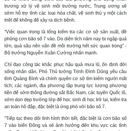
trương xử lý vệ sinh môi trường nước, Trung ương sẽ
sớm hỗ trợ tỉnh các loại hóa chất, vệ sinh thú y một cách
triệt để không để xảy ra dịch bệnh.
“Việc quan trọng là tổng kiểm tra các cơ sở sản xuất, đề
phòng cơn bão số 7 vào. Do diện tích năm nay bị ngập quá
lớn, quá sâu nên vấn đề môi trường hết sức quan trọng” -
Bộ trưởng Nguyễn Xuân Cường nhấn mạnh.
Chỉ đạo công tác khắc phục hậu quả mưa lũ, ổn định đời
sống nhân dân, Phó Thủ tướng Trịnh Đình Dũng yêu cầu
tỉnh Quảng Bình và chính quyền cơ sở tìm kiếm người mất
Thế giới
Multimedia
tích; các ngành, địa phương tập trung lực lượng phương
Quan sát
Video
tiện để sớm thông đường sắt Bắc Nam, các tuyến Quốc lộ,
Cuộc sống đó đây
Ảnh
sớm dọn dẹp trường lớp để học sinh đi học trở lại, kiểm tra
Hồ sơ
E-Magazine
an toàn hồ đập, đặc biệt là ứng phó với bão số 7.
Infographic
“Tiếp tục theo dõi tình hình thời tiết, đặc biệt là cơn bão số
7 vào biển Đông và sẽ ảnh hưởng đến khu vực các tỉnh