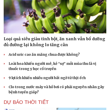
Loại quả siêu giàu tinh bột, ăn xanh vẫn bổ dưỡng
đủ đường lại không lo tăng cân
Acid uric cao ăn măng chua được không?
Loài hoa khiến người mê, kẻ “sợ” mỗi mùa thu là vị
thuốc trong y học cổ truyền
9 lợi ích khiến nhiều người bất ngờ từ thịt ếch
Clo trong nước máy và hồ bơi có phải nguyên nhân gây
bệnh tuyến giáp?
DỰ BÁO THỜI TIẾT