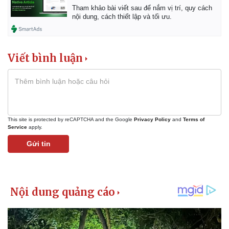
Tham khảo bài viết sau để nắm vị trí, quy cách
nội dung, cách thiết lập và tối ưu.
Viết bình luận
This site is protected by reCAPTCHA and the Google
Privacy Policy
and
Terms of
Service
apply.
Gửi tin
Kinh tế
Thị trường
Bất động sản
Giá vàng
Khởi nghiệp
Tiêu dùng
Tỷ giá
Chứng khoán