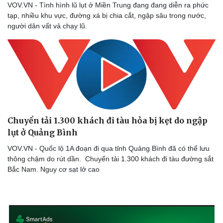
VOV.VN - Tình hình lũ lụt ở Miền Trung đang đang diễn ra phức
Thể thao
Ô tô - Xe máy
tạp, nhiều khu vực, đường xá bị chia cắt, ngập sâu trong nước,
Bóng đá
Ô tô
người dân vất vả chạy lũ.
Lịch thi đấu bóng đá
Xe máy
Thế giới thể thao
Tư vấn
eSports
Hậu trường
Chuyển tải 1.300 khách đi tàu hỏa bị kẹt do ngập
lụt ở Quảng Bình
VOV.VN - Quốc lộ 1A đoạn đi qua tỉnh Quảng Bình đã có thể lưu
thông chậm do rút dần. Chuyển tải 1.300 khách đi tàu đường sắt
Bắc Nam. Nguy cơ sạt lở cao