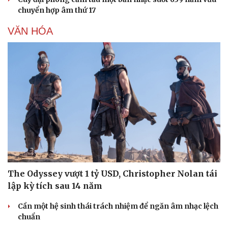
chuyển hợp âm thứ 17
VĂN HÓA
Doanh nghiệp
Công nghệ
Thông tin doanh nghiệp
Sành điệu
Doanh nghiệp 24h
Tin Công nghệ
Doanh nhân
Trải nghiệm
Vì cộng đồng
Chuyển đổi số
The Odyssey vượt 1 tỷ USD, Christopher Nolan tái
lập kỳ tích sau 14 năm
Cần một hệ sinh thái trách nhiệm để ngăn âm nhạc lệch
chuẩn