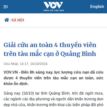
English
XÃ HỘI
/
Giải cứu an toàn 4 thuyền viên
Chính trị
Xã hội
Đảng
Tin 24h
trên tàu mắc cạn ở Quảng Bình
Tổ chức nhân sự
Dự báo thời tiết
Quốc hội
Giáo dục
Chủ Nhật, 14:17, 16/10/2016
Nhận diện sự thật
Dấu ấn VOV
Việc làm
VOV.VN - Đến 8h sáng nay, lực lượng cứu nạn đã cứu
Biển đảo
được 4 thuyền viên trên tàu mắc cạn an toàn, sức
khỏe ổn định.
Sáng nay (16/10) tại tỉnh Quảng Bình, trời đã ngớt mưa,
các ngành các địa phương và người dân khẩn trương dọn
dẹp nhà cửa, khẩn trương triển khai các biện pháp đối phó