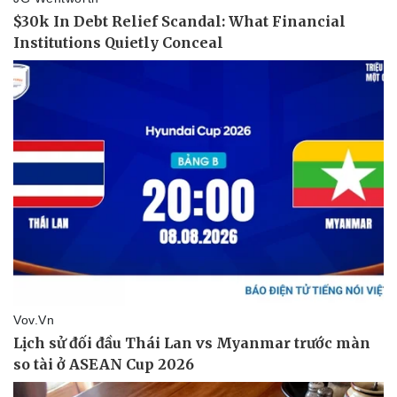
Vụ án
Vũ khí
Tin nóng
Việt Nam
Tư vấn luật
Phân tích