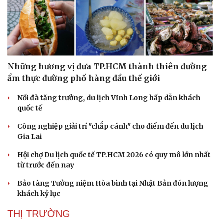
Những hương vị đưa TP.HCM thành thiên đường
Sức khỏe
Đời sống
ẩm thực đường phố hàng đầu thế giới
Dinh dưỡng - món ngon
Nhà đẹp
Nối đà tăng trưởng, du lịch Vĩnh Long hấp dẫn khách
Cây thuốc
Blog
quốc tế
Sản phụ khoa
Tình yêu - Gia đình
Nhi khoa
Công nghiệp giải trí "chắp cánh" cho điểm đến du lịch
Nam khoa
Gia Lai
Làm đẹp - giảm cân
Phòng mạch online
Hội chợ Du lịch quốc tế TP.HCM 2026 có quy mô lớn nhất
Ăn sạch sống khỏe
từ trước đến nay
Bảo tàng Tưởng niệm Hòa bình tại Nhật Bản đón lượng
khách kỷ lục
THỊ TRƯỜNG