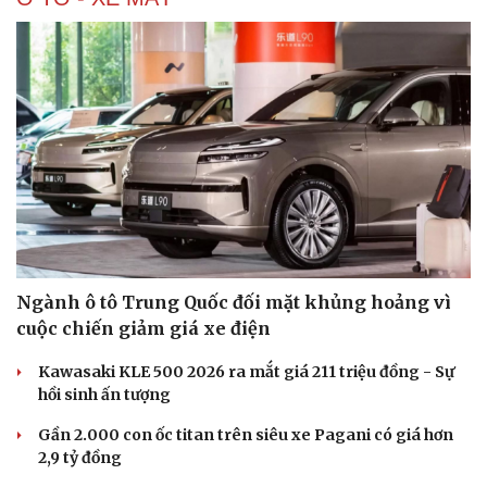
Ngành ô tô Trung Quốc đối mặt khủng hoảng vì
cuộc chiến giảm giá xe điện
Kawasaki KLE 500 2026 ra mắt giá 211 triệu đồng - Sự
Du lịch
Podcast
hồi sinh ấn tượng
Tư vấn
Câu chuyện thời sự
Gần 2.000 con ốc titan trên siêu xe Pagani có giá hơn
Săn Tour
Đọc truyện đêm khuya
2,9 tỷ đồng
check-in
Cửa sổ tình yêu
Kể chuyện cho bé