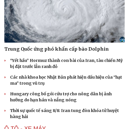
Trung Quốc ứng phó khẩn cấp bão Dolphin
“Yết hầu” Hormuz thành con bài của Iran, tàu chiến Mỹ
bị đặt trước lằn ranh đỏ
Các nhà khoa học Nhật Bản phát hiện dấu hiệu của “hạt
ma” trong vũ trụ
Hungary công bố gói cứu trợ cho nông dân bị ảnh
hưởng do hạn hán và nắng nóng
Thời sự quốc tế sáng 8/8: Iran tung đòn khóa tử huyệt
hàng hải
Ô TÔ - XE MÁY