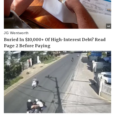
Doanh nghiệp
Công nghệ
Thông tin doanh nghiệp
Sành điệu
Doanh nghiệp 24h
Tin Công nghệ
Doanh nhân
Trải nghiệm
Vì cộng đồng
Chuyển đổi số