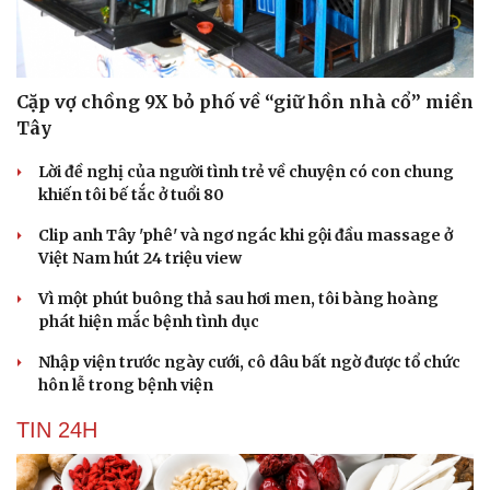
Văn hóa
Giải trí
Sân khấu - Điện ảnh
Nghệ sĩ
Cặp vợ chồng 9X bỏ phố về “giữ hồn nhà cổ” miền
Văn học
Thời trang
Tây
Âm nhạc
Sao Việt
Di sản
Lời đề nghị của người tình trẻ về chuyện có con chung
khiến tôi bế tắc ở tuổi 80
Clip anh Tây 'phê' và ngơ ngác khi gội đầu massage ở
Việt Nam hút 24 triệu view
Vì một phút buông thả sau hơi men, tôi bàng hoàng
phát hiện mắc bệnh tình dục
Nhập viện trước ngày cưới, cô dâu bất ngờ được tổ chức
hôn lễ trong bệnh viện
TIN 24H