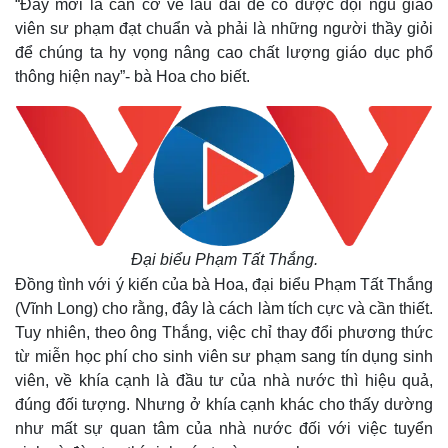
Hồ sơ
E-Magazine
“Đây mới là căn cơ về lâu dài để có được đội ngũ giáo
Infographic
viên sư phạm đạt chuẩn và phải là những người thầy giỏi
để chúng ta hy vọng nâng cao chất lượng giáo dục phổ
thông hiện nay”- bà Hoa cho biết.
Đại biểu Phạm Tất Thắng.
Đồng tình với ý kiến của bà Hoa, đại biểu Phạm Tất Thắng
(Vĩnh Long) cho rằng, đây là cách làm tích cực và cần thiết.
Tuy nhiên, theo ông Thắng, việc chỉ thay đổi phương thức
từ miễn học phí cho sinh viên sư phạm sang tín dụng sinh
viên, về khía cạnh là đầu tư của nhà nước thì hiệu quả,
đúng đối tượng. Nhưng ở khía cạnh khác cho thấy dường
như mất sự quan tâm của nhà nước đối với việc tuyển