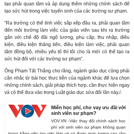
tạo phải quan tâm và áp dụng thêm những chính sách để
tạo sức hút trong việc tuyển sinh của các trường sư phạm.
“Ra trường có thể tính việc sắp xếp đầu ra, phải quan tâm
Kinh tế
Thị trường
đến môi trường làm việc của giáo viên sau khi ra trường
Bất động sản
Giá vàng
gắn với chế độ đãi ngộ lương, phụ cấp, thu nhập, điều
Khởi nghiệp
Tiêu dùng
kiện, điều kiện thăng tiến, điều kiện làm việc, phải quan
Tỷ giá
tâm đồng bộ, nhiều yếu tố thì tôi cho là mới có thể tạo ra
Chứng khoán
sức hút đối với các trường sư phạm”.
Giá cà phê
Ông Phạm Tất Thắng cho rằng, ngành giáo dục cũng phải
cân nhắc từ bài học thực tiễn của ngành khác để lựa chọn
những chính sách, giải pháp thích hợp, cần thực hiện ngay
và có thể đưa vào trong Luật giáo dục sửa đổi lần này./.
Miễn học phí, cho vay ưu đãi với
sinh viên sư phạm?
VOV.VN -Việc thay đổi chính sách học
phí với sinh viên sư phạm không quan
trọng bằng việc tạo việc làm và có được mức lương cao cho