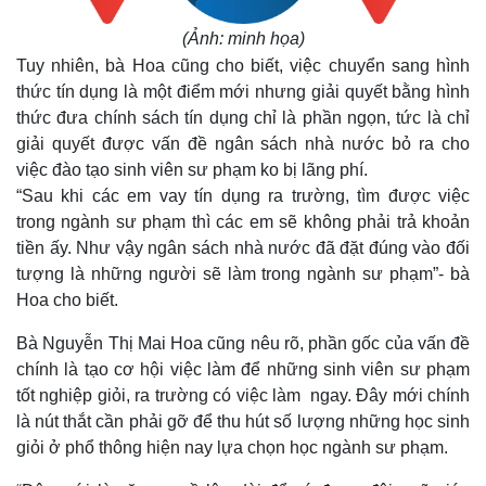
(Ảnh: minh họa)
Tuy nhiên, bà Hoa cũng cho biết, việc chuyển sang hình
thức tín dụng là một điểm mới nhưng giải quyết bằng hình
thức đưa chính sách tín dụng chỉ là phần ngọn, tức là chỉ
giải quyết được vấn đề ngân sách nhà nước bỏ ra cho
việc đào tạo sinh viên sư phạm ko bị lãng phí.
“Sau khi các em vay tín dụng ra trường, tìm được việc
trong ngành sư phạm thì các em sẽ không phải trả khoản
tiền ấy. Như vậy ngân sách nhà nước đã đặt đúng vào đối
tượng là những người sẽ làm trong ngành sư phạm”- bà
Hoa cho biết.
Bà Nguyễn Thị Mai Hoa cũng nêu rõ, phần gốc của vấn đề
chính là tạo cơ hội việc làm để những sinh viên sư phạm
tốt nghiệp giỏi, ra trường có việc làm ngay. Đây mới chính
Thế giới
Multimedia
là nút thắt cần phải gỡ để thu hút số lượng những học sinh
Quan sát
Video
giỏi ở phổ thông hiện nay lựa chọn học ngành sư phạm.
Cuộc sống đó đây
Ảnh