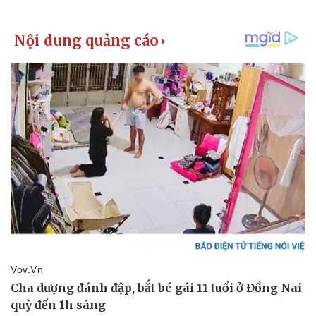
Thể thao
Ô tô - Xe máy
Bóng đá
Ô tô
Lịch thi đấu bóng đá
Xe máy