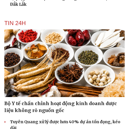
Đắk Lắk
TIN 24H
Du lịch
Podcast
Tư vấn
Câu chuyện thời sự
Săn Tour
Đọc truyện đêm khuya
check-in
Cửa sổ tình yêu
Kể chuyện cho bé
Hạt giống tâm hồn
Bộ Y tế chấn chỉnh hoạt động kinh doanh dược
liệu không rõ nguồn gốc
Tuyên Quang xử lý được hơn 40% dự án tồn đọng, kéo
dài