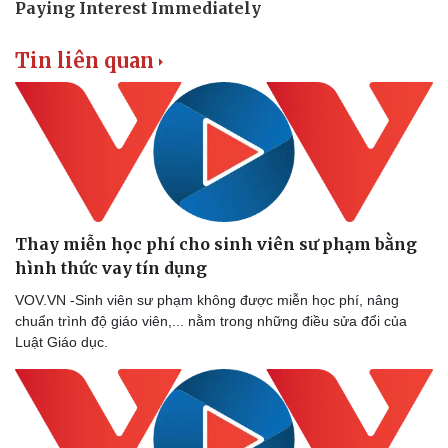
Tin liên quan
Thay miễn học phí cho sinh viên sư phạm bằng
hình thức vay tín dụng
Sức khỏe
Đời sống
Dinh dưỡng - món ngon
Nhà đẹp
VOV.VN -Sinh viên sư phạm không được miễn học phí, nâng
Cây thuốc
Blog
chuẩn trình độ giáo viên,... nằm trong những điều sửa đổi của
Sản phụ khoa
Tình yêu - Gia đình
Luật Giáo dục.
Nhi khoa
Nam khoa
Làm đẹp - giảm cân
Phòng mạch online
Ăn sạch sống khỏe