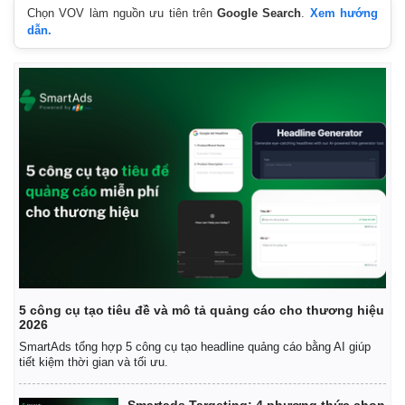
Chọn VOV làm nguồn ưu tiên trên
Google Search
.
Xem hướng
dẫn.
Pháp luật
Quân sự - Quốc phòng
Vụ án
Vũ khí
Tin nóng
Việt Nam
Tư vấn luật
Phân tích
5 công cụ tạo tiêu đề và mô tả quảng cáo cho thương hiệu
2026
SmartAds tổng hợp 5 công cụ tạo headline quảng cáo bằng AI giúp
tiết kiệm thời gian và tối ưu.
Smartads Targeting: 4 phương thức chọn