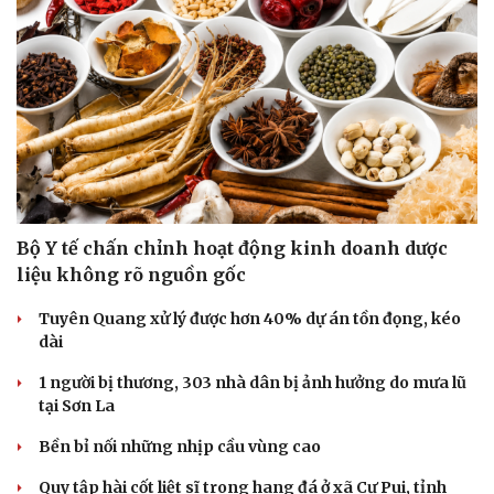
Bộ Y tế chấn chỉnh hoạt động kinh doanh dược
liệu không rõ nguồn gốc
Tuyên Quang xử lý được hơn 40% dự án tồn đọng, kéo
dài
1 người bị thương, 303 nhà dân bị ảnh hưởng do mưa lũ
tại Sơn La
Bền bỉ nối những nhịp cầu vùng cao
Quy tập hài cốt liệt sĩ trong hang đá ở xã Cư Pui, tỉnh