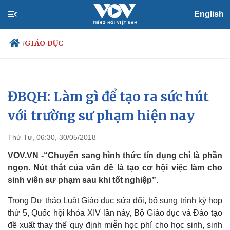
English
GIÁO DỤC
/
ĐBQH: Làm gì để tạo ra sức hút
Chính trị
Xã hội
Đảng
Tin 24h
với trường sư phạm hiện nay
Tổ chức nhân sự
Dự báo thời tiết
Quốc hội
Giáo dục
Thứ Tư, 06:30, 30/05/2018
Nhận diện sự thật
Dấu ấn VOV
Việc làm
VOV.VN -“Chuyển sang hình thức tín dụng chỉ là phần
Biển đảo
ngọn. Nút thắt của vấn đề là tạo cơ hội việc làm cho
sinh viên sư phạm sau khi tốt nghiệp”.
Trong Dự thảo Luật Giáo dục sửa đổi, bổ sung trình kỳ họp
thứ 5, Quốc hội khóa XIV lần này, Bộ Giáo dục và Đào tạo
đề xuất thay thế quy định miễn học phí cho học sinh, sinh