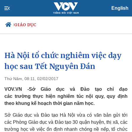
English
GIÁO DỤC
/
Hà Nội tổ chức nghiêm việc dạy
Chính trị
Xã hội
Đảng
Tin 24h
học sau Tết Nguyên Đán
Tổ chức nhân sự
Dự báo thời tiết
Quốc hội
Giáo dục
Thứ Năm, 08:11, 02/02/2017
Nhận diện sự thật
Dấu ấn VOV
Việc làm
VOV.VN -Sở Giáo dục và Đào tạo chỉ đạo
Biển đảo
các trường thực hiện nghiêm túc nội quy, quy định
theo khung kế hoạch thời gian năm học.
Sở Giáo dục và Đào tạo Hà Nội vừa có văn bản gửi tới
các Phòng Giáo dục và Đào tạo 30 quận huyện, thị xã, các
trường học về việc ổn định nhanh chóng nề nếp, tổ chức