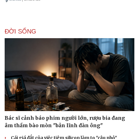
ĐỜI SỐNG
Bác sĩ cảnh báo phim người lớn, rượu bia đang
âm thầm bào mòn "bản lĩnh đàn ông"
Cái giá đắt của việc tiêm silicon làm to "cậu nhỏ"