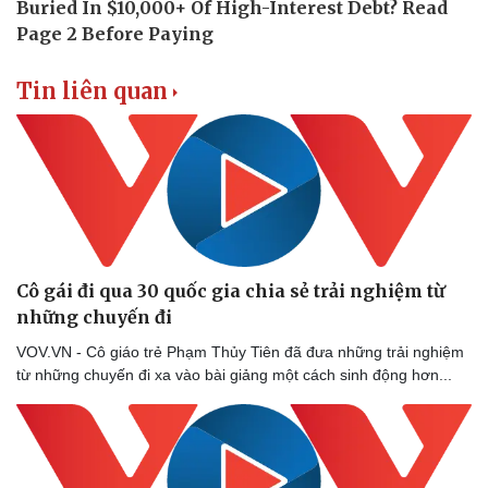
Tin liên quan
Doanh nghiệp
Công nghệ
Thông tin doanh nghiệp
Sành điệu
Doanh nghiệp 24h
Tin Công nghệ
Cô gái đi qua 30 quốc gia chia sẻ trải nghiệm từ
Doanh nhân
Trải nghiệm
những chuyến đi
Vì cộng đồng
Chuyển đổi số
VOV.VN - Cô giáo trẻ Phạm Thủy Tiên đã đưa những trải nghiệm
từ những chuyến đi xa vào bài giảng một cách sinh động hơn...