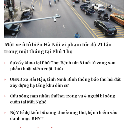
Một xe ô tô biển Hà Nội vi phạm tốc độ 21 lần
trong một tháng tại Phú Thọ
Sự cố y khoa tại Phú Thọ: Bệnh nhi 8 tuổi tử vong sau
phẫu thuật viêm ruột thừa
Du lịch
Podcast
UBND xã Hải Hậu, tỉnh Ninh Bình thông báo thu hồi đất
Tư vấn
Câu chuyện thời sự
xây dựng hạ tầng khu dân cư
Săn Tour
Đọc truyện đêm khuya
Cứu sống nạn nhân thứ hai trong vụ 4 người bị sóng
check-in
Cửa sổ tình yêu
cuốn tại Mũi Nghê
Kể chuyện cho bé
Hạt giống tâm hồn
Bộ Y tế dự kiến bổ sung thuốc ung thư, bệnh hiếm vào
danh mục BHYT