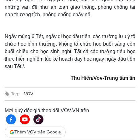
những vấn đề như an toàn giao thông, phòng chống tai
nạn thương tích, phòng chống cháy nổ.
Ngày mùng 6 Tết, ngày đi học đầu tiên, các trường lưu ý tổ
chức học bình thường, không tổ chức học buổi sáng còn
buổi chiều cho học sinh nghỉ. Tất cả các trường tiểu học
thực hiện nghiêm túc kế hoạch dạy học ngay ngày đầu tiên
sau Tết./.
Thế giới
Multimedia
Quan sát
Video
Thu Hiền/Vov-Trung tâm tin
Cuộc sống đó đây
Ảnh
Hồ sơ
E-Magazine
Tag:
VOV
Infographic
Mời quý độc giả theo dõi VOV.VN trên
Thêm VOV trên Google