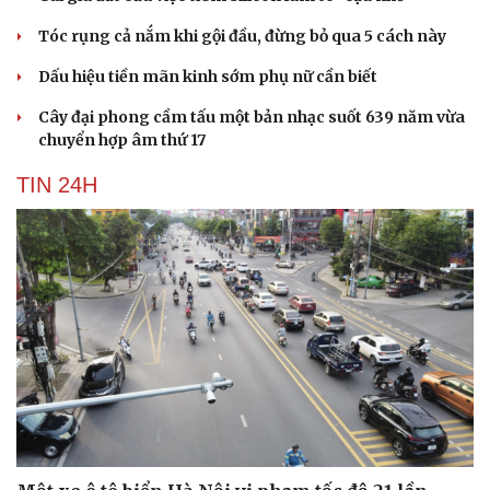
Tóc rụng cả nắm khi gội đầu, đừng bỏ qua 5 cách này
Dấu hiệu tiền mãn kinh sớm phụ nữ cần biết
Cây đại phong cầm tấu một bản nhạc suốt 639 năm vừa
chuyển hợp âm thứ 17
TIN 24H
Văn hóa
Giải trí
Sân khấu - Điện ảnh
Nghệ sĩ
Văn học
Thời trang
Âm nhạc
Sao Việt
Di sản