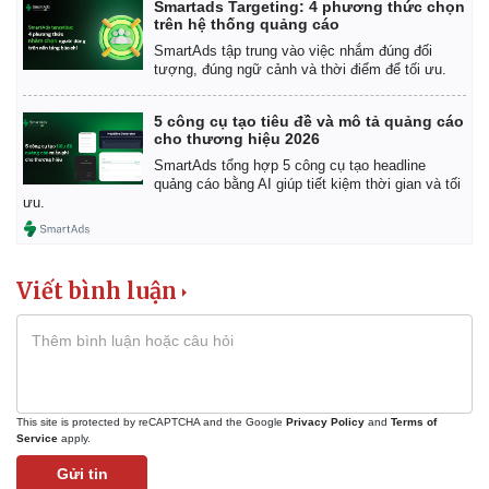
Smartads Targeting: 4 phương thức chọn
trên hệ thống quảng cáo
SmartAds tập trung vào việc nhắm đúng đối
tượng, đúng ngữ cảnh và thời điểm để tối ưu.
5 công cụ tạo tiêu đề và mô tả quảng cáo
cho thương hiệu 2026
SmartAds tổng hợp 5 công cụ tạo headline
quảng cáo bằng AI giúp tiết kiệm thời gian và tối
ưu.
Kinh tế
Thị trường
Bất động sản
Giá vàng
Khởi nghiệp
Tiêu dùng
Viết bình luận
Tỷ giá
Chứng khoán
Giá cà phê
This site is protected by reCAPTCHA and the Google
Privacy Policy
and
Terms of
Service
apply.
Gửi tin