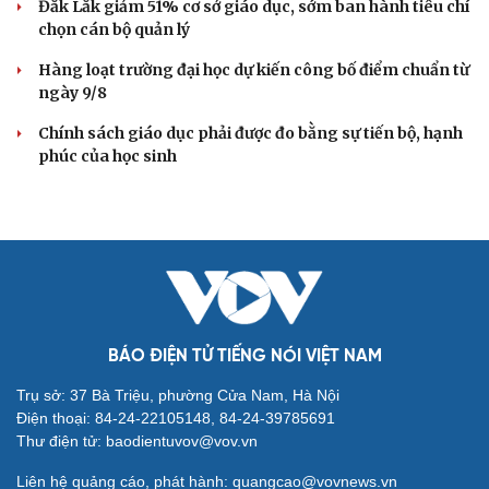
Đắk Lắk giảm 51% cơ sở giáo dục, sớm ban hành tiêu chí
chọn cán bộ quản lý
Hàng loạt trường đại học dự kiến công bố điểm chuẩn từ
ngày 9/8
Chính sách giáo dục phải được đo bằng sự tiến bộ, hạnh
phúc của học sinh
BÁO ĐIỆN TỬ TIẾNG NÓI VIỆT NAM
Trụ sở: 37 Bà Triệu, phường Cửa Nam, Hà Nội
Điện thoại: 84-24-22105148, 84-24-39785691
Thư điện tử: baodientuvov@vov.vn
Liên hệ quảng cáo, phát hành: quangcao@vovnews.vn