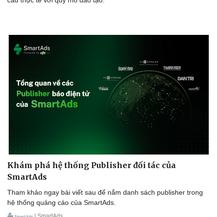
Sức khỏe
Đời sống
Dinh dưỡng - món ngon
Nhà đẹp
Cây thuốc
Blog
Sản phụ khoa
Tình yêu - Gia đình
Nhi khoa
Nam khoa
Làm đẹp - giảm cân
Khám phá hệ thống Publisher đối tác của
Phòng mạch online
SmartAds
Ăn sạch sống khỏe
Tham khảo ngay bài viết sau để nắm danh sách publisher trong
hệ thống quảng cáo của SmartAds.
| SmartAds