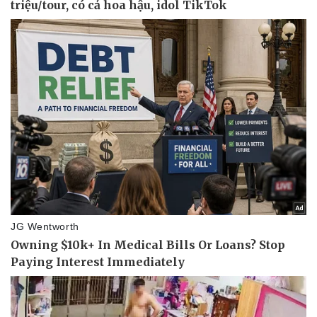
Pháp luật
Quân sự - Quốc phòng
Vụ án
Vũ khí
Tin nóng
Việt Nam
Tư vấn luật
Phân tích