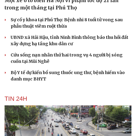
Một xe ô tô biển Hà Nội vi phạm tốc độ 21 lần
trong một tháng tại Phú Thọ
Sự cố y khoa tại Phú Thọ: Bệnh nhi 8 tuổi tử vong sau
phẫu thuật viêm ruột thừa
UBND xã Hải Hậu, tỉnh Ninh Bình thông báo thu hồi đất
xây dựng hạ tầng khu dân cư
Cứu sống nạn nhân thứ hai trong vụ 4 người bị sóng
cuốn tại Mũi Nghê
Bộ Y tế dự kiến bổ sung thuốc ung thư, bệnh hiếm vào
danh mục BHYT
TIN 24H