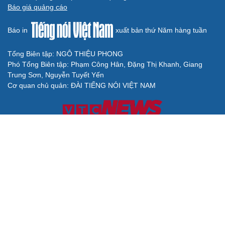
Báo giá quảng cáo
Báo in
xuất bản thứ Năm hàng tuần
Tổng Biên tập: NGÔ THIỆU PHONG
Phó Tổng Biên tập: Phạm Công Hân, Đặng Thị Khanh, Giang
Trung Sơn, Nguyễn Tuyết Yến
Cơ quan chủ quản: ĐÀI TIẾNG NÓI VIỆT NAM
Không được sao chép lại bất kỳ thông tin nào từ website này khi
chưa có sự đồng ý bằng văn bản của Báo Điện tử Tiếng nói Việt
Nam
Giấy phép số 27/GP-BVHTTDL của Bộ Văn hóa, Thể thao và Du
lịch cấp ngày 25/04/2025