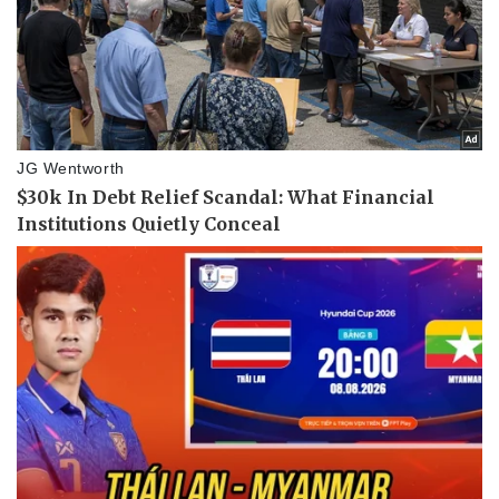
Thể thao
Ô tô - Xe máy
Bóng đá
Ô tô
Lịch thi đấu bóng đá
Xe máy
Thế giới thể thao
Tư vấn
eSports
Hậu trường