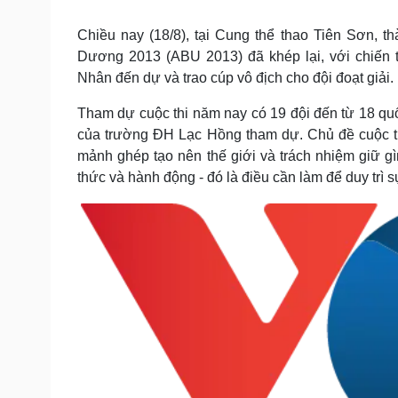
Tin nóng
Việt Nam
Tư vấn luật
Phân tích
Chiều nay (18/8), tại Cung thể thao Tiên Sơn, 
Dương 2013 (ABU 2013) đã khép lại, với chiến 
Nhân đến dự và trao cúp vô địch cho đội đoạt giải.
Sức khỏe
Đời sống
Tham dự cuộc thi năm nay có 19 đội đến từ 18 quố
Dinh dưỡng - món ngon
Nhà đẹp
của trường ĐH Lạc Hồng tham dự. Chủ đề cuộc thi
Cây thuốc
Blog
mảnh ghép tạo nên thế giới và trách nhiệm giữ gì
Sản phụ khoa
Tình yêu - Gia đình
Nhi khoa
thức và hành động - đó là điều cần làm để duy trì s
Nam khoa
Làm đẹp - giảm cân
Phòng mạch online
Ăn sạch sống khỏe
Cải chính