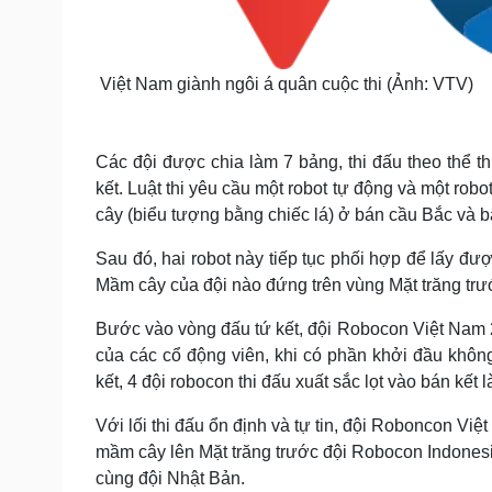
Việt Nam giành ngôi á quân cuộc thi (Ảnh: VTV)
Các đội được chia làm 7 bảng, thi đấu theo thể th
kết. Luật thi yêu cầu một robot tự động và một rob
cây (biểu tượng bằng chiếc lá) ở bán cầu Bắc và 
Sau đó, hai robot này tiếp tục phối hợp để lấy đ
Mầm cây của đội nào đứng trên vùng Mặt trăng trước
Bước vào vòng đấu tứ kết, đội Robocon Việt Nam 2 
của các cổ động viên, khi có phần khởi đầu không
kết, 4 đội robocon thi đấu xuất sắc lọt vào bán kết
Với lối thi đấu ổn định và tự tin, đội Roboncon Việ
mầm cây lên Mặt trăng trước đội Robocon Indones
cùng đội Nhật Bản.