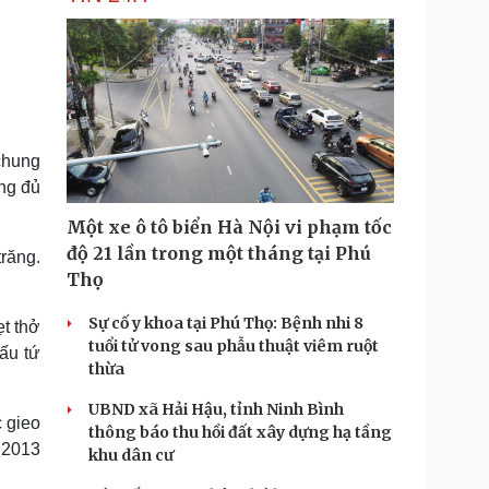
 chung
ồng đủ
Một xe ô tô biển Hà Nội vi phạm tốc
độ 21 lần trong một tháng tại Phú
răng.
Thọ
Sự cố y khoa tại Phú Thọ: Bệnh nhi 8
ẹt thở
tuổi tử vong sau phẫu thuật viêm ruột
ấu tứ
thừa
UBND xã Hải Hậu, tỉnh Ninh Bình
c gieo
thông báo thu hồi đất xây dựng hạ tầng
 2013
khu dân cư