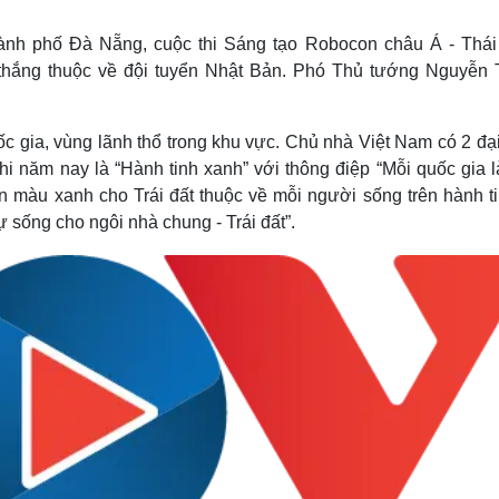
Lịch thi đấu bóng đá
Xe máy
Thế giới thể thao
Tư vấn
thành phố Đà Nẵng, cuộc thi Sáng tạo Robocon châu Á - Thái
eSports
V
thắng thuộc về đội tuyển Nhật Bản. Phó Thủ tướng Nguyễn 
Hậu trường
Văn hóa
Giải trí
D
c gia, vùng lãnh thổ trong khu vực. Chủ nhà Việt Nam có 2 đại
Sân khấu - Điện ảnh
Nghệ sĩ
 năm nay là “Hành tinh xanh” với thông điệp “Mỗi quốc gia l
Văn học
Thời trang
n màu xanh cho Trái đất thuộc về mỗi người sống trên hành ti
Âm nhạc
Sao Việt
c
Di sản
ự sống cho ngôi nhà chung - Trái đất”.