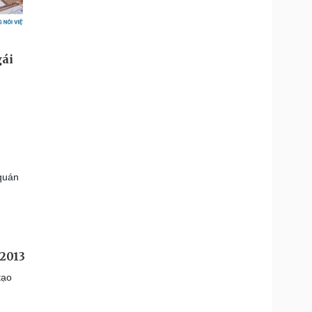
 quán
 2013
tạo