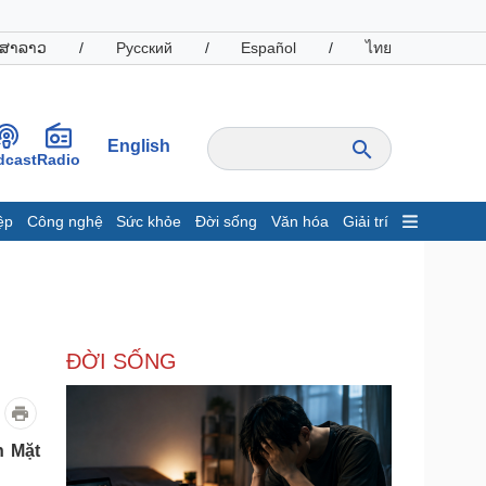
ສາລາວ
/
Русский
/
Español
/
ไทย
English
dcast
Radio
ệp
Công nghệ
Sức khỏe
Đời sống
Văn hóa
Giải trí
inh tế
Thị trường
ất động sản
Giá vàng
hởi nghiệp
Tiêu dùng
Tỷ giá
ĐỜI SỐNG
Chứng khoán
Giá cà phê
oanh nghiệp
Công nghệ
n Mặt
hông tin doanh nghiệp
Sành điệu