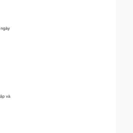
o ngày
lập và