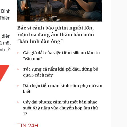
Doanh nghiệp 24h
Tin Công nghệ
Doanh nhân
Trải nghiệm
 Bình
ì cộng đồng
Chuyển đổi số
Thiện
Bác sĩ cảnh báo phim người lớn,
u lịch
Podcast
rượu bia đang âm thầm bào mòn
 diện
Tư vấn
Câu chuyện thời sự
"bản lĩnh đàn ông"
à một
Săn Tour
Đọc truyện đêm khuya
nh. Ý
heck-in
Cửa sổ tình yêu
Cái giá đắt của việc tiêm silicon làm to
Kể chuyện cho bé
"cậu nhỏ"
Hạt giống tâm hồn
Tóc rụng cả nắm khi gội đầu, đừng bỏ
qua 5 cách này
Dấu hiệu tiền mãn kinh sớm phụ nữ cần
biết
Cây đại phong cầm tấu một bản nhạc
suốt 639 năm vừa chuyển hợp âm thứ
17
TIN 24H