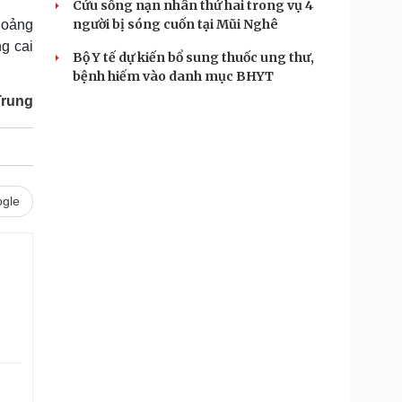
Cứu sống nạn nhân thứ hai trong vụ 4
người bị sóng cuốn tại Mũi Nghê
hoảng
g cai
Bộ Y tế dự kiến bổ sung thuốc ung thư,
bệnh hiếm vào danh mục BHYT
Trung
gle
.