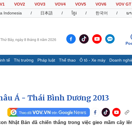
V1
VOV2
VOV3
VOV4
VOV5
VOV6
VOV GT
a Indonesia
/
日本語
/
ខ្មែរ
/
한국어
/
ພາ
Thứ Bảy, ngày 8 tháng 8 năm 2026
Po
inh tế
Thị trường
Pháp luật
Thể thao
Ô tô - Xe máy
Doanh nghi
Thế giới
Multimedia
K
Quan sát
Video
B
Cuộc sống đó đây
Ảnh
K
Hồ sơ
E-Magazine
hâu Á - Thái Bình Dương 2013
Infographic
Thể thao
Ô tô - Xe máy
D
on Nhật Bản đã chiến thắng trong việc gieo mầm cây lê
Bóng đá
Ô tô
T