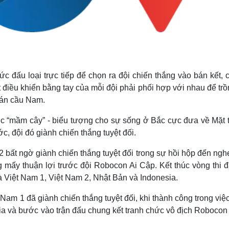
ức đấu loại trực tiếp để chọn ra đội chiến thắng vào bán kết,
ot điều khiển bằng tay của mỗi đội phải phối hợp với nhau để tr
bán cầu Nam.
ược “mầm cây” - biểu tượng cho sự sống ở Bắc cực đưa về Mặt t
, đội đó giành chiến thắng tuyệt đối.
bất ngờ giành chiến thắng tuyệt đối trong sự hồi hộp đến ngh
 mấy thuận lợi trước đội Robocon Ai Cập. Kết thúc vòng thi đ
 là Việt Nam 1, Việt Nam 2, Nhật Bản và Indonesia.
t Nam 1 đã giành chiến thắng tuyệt đối, khi thành công trong việ
ia và bước vào trận đấu chung kết tranh chức vô địch Robocon