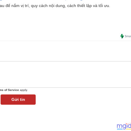
u để nắm vị trí, quy cách nội dung, cách thiết lập và tối ưu.
ms of Service
apply.
Gửi tin