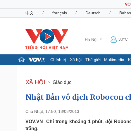
VO
中文
/
français
/
Deutsch
/
Bahas
30°C
Hà Nội
Chính trị
Xã hội
Thế giới
Multimedia
K
Chính trị
Xã hội
Đảng
Tin 24h
XÃ HỘI
Giáo dục
Tổ chức nhân sự
Dự báo thời tiết
Quốc hội
Giáo dục
Nhật Bản vô địch Robocon c
Nhận diện sự thật
Dấu ấn VOV
Việc làm
Biển đảo
Chủ Nhật, 17:50, 18/08/2013
Pháp luật
Quân sự - Quốc phòng
VOV.VN -Chỉ trong khoảng 1 phút, đội Robonc
Vụ án
Vũ khí
trăng.