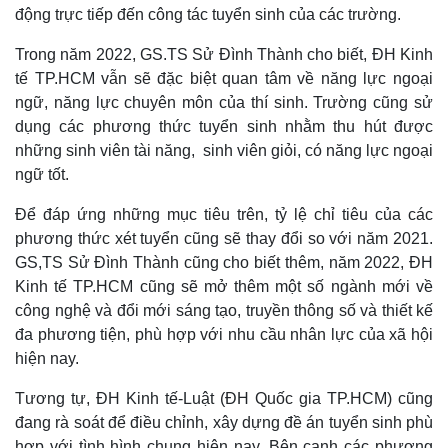
động trực tiếp đến công tác tuyển sinh của các trường.
Trong năm 2022, GS.TS Sử Đình Thành cho biết, ĐH Kinh
tế TP.HCM vẫn sẽ đặc biệt quan tâm về năng lực ngoại
ngữ, năng lực chuyên môn của thí sinh. Trường cũng sử
dụng các phương thức tuyển sinh nhằm thu hút được
những sinh viên tài năng, sinh viên giỏi, có năng lực ngoại
ngữ tốt.
Để đáp ứng những mục tiêu trên, tỷ lệ chỉ tiêu của các
phương thức xét tuyển cũng sẽ thay đổi so với năm 2021.
GS,TS Sử Đình Thành cũng cho biết thêm, năm 2022, ĐH
Kinh tế TP.HCM cũng sẽ mở thêm một số ngành mới về
công nghệ và đổi mới sáng tạo, truyền thông số và thiết kế
đa phương tiện, phù hợp với nhu cầu nhân lực của xã hội
Kinh tế
Thị trường
hiện nay.
Bất động sản
Giá vàng
Khởi nghiệp
Tiêu dùng
Tương tự, ĐH Kinh tế-Luật (ĐH Quốc gia TP.HCM) cũng
Tỷ giá
đang rà soát để điều chỉnh, xây dựng đề án tuyển sinh phù
Chứng khoán
hợp với tình hình chung hiện nay. Bên cạnh các phương