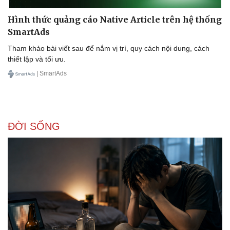
Hình thức quảng cáo Native Article trên hệ thống
SmartAds
Tham khảo bài viết sau để nắm vị trí, quy cách nội dung, cách
thiết lập và tối ưu.
| SmartAds
Sức khỏe
Đời sống
Dinh dưỡng - món ngon
Nhà đẹp
Cây thuốc
Blog
Sản phụ khoa
Tình yêu - Gia đình
Nhi khoa
ĐỜI SỐNG
Nam khoa
Làm đẹp - giảm cân
Phòng mạch online
Ăn sạch sống khỏe