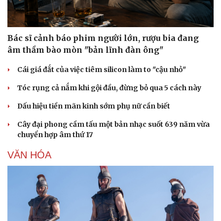
Bác sĩ cảnh báo phim người lớn, rượu bia đang
âm thầm bào mòn "bản lĩnh đàn ông"
Cái giá đắt của việc tiêm silicon làm to "cậu nhỏ"
Tóc rụng cả nắm khi gội đầu, đừng bỏ qua 5 cách này
Dấu hiệu tiền mãn kinh sớm phụ nữ cần biết
Cây đại phong cầm tấu một bản nhạc suốt 639 năm vừa
chuyển hợp âm thứ 17
VĂN HÓA