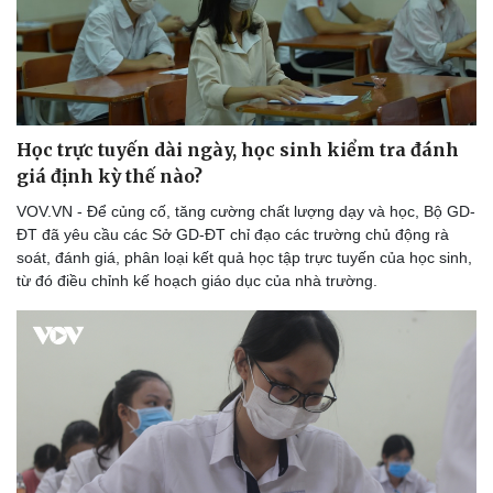
Doanh nghiệp
Công nghệ
Thông tin doanh nghiệp
Sành điệu
Học trực tuyến dài ngày, học sinh kiểm tra đánh
Doanh nghiệp 24h
Tin Công nghệ
giá định kỳ thế nào?
Doanh nhân
Trải nghiệm
Vì cộng đồng
Chuyển đổi số
VOV.VN - Để củng cố, tăng cường chất lượng dạy và học, Bộ GD-
ĐT đã yêu cầu các Sở GD-ĐT chỉ đạo các trường chủ động rà
soát, đánh giá, phân loại kết quả học tập trực tuyến của học sinh,
từ đó điều chỉnh kế hoạch giáo dục của nhà trường.