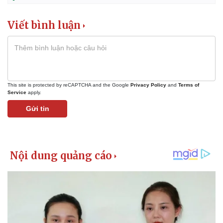
Vụ án
Vũ khí
Tin nóng
Việt Nam
Viết bình luận
Tư vấn luật
Phân tích
This site is protected by reCAPTCHA and the Google
Privacy Policy
and
Terms of
Service
apply.
Gửi tin