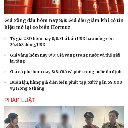
Giá xăng dầu hôm nay 8/8: Giá dầu giảm khi có tín
hiệu mở lại eo biển Hormuz
Tỷ giá USD hôm nay 8/8: Giá bán USD hạ xuống còn
26.468 đồng/USD
Giá vàng hôm nay 8/8: Giá vàng trong nước và thế giới
lại tăng
Giá cà phê hôm nay 8/8: Giá cà phê trong nước ổn định
Buôn lậu, hàng giả diễn biến phức tạp, xử lý gần 68.000
vụ trong 6 tháng
PHÁP LUẬT
Du lịch
Podcast
Tư vấn
Câu chuyện thời sự
Săn Tour
Đọc truyện đêm khuya
check-in
Cửa sổ tình yêu
Kể chuyện cho bé