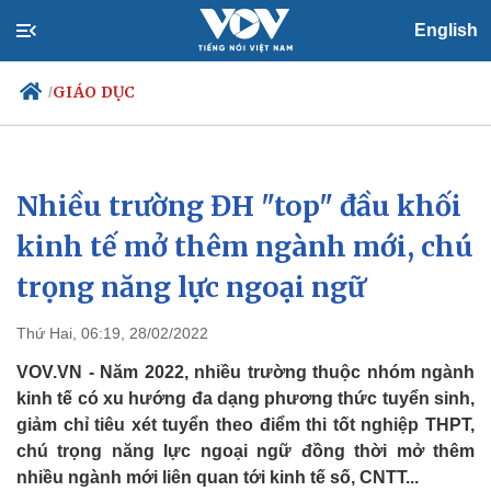
English
GIÁO DỤC
/
Nhiều trường ĐH "top" đầu khối
Chính trị
Xã hội
Đảng
Tin 24h
kinh tế mở thêm ngành mới, chú
Tổ chức nhân sự
Dự báo thời tiết
trọng năng lực ngoại ngữ
Quốc hội
Giáo dục
Nhận diện sự thật
Dấu ấn VOV
Việc làm
Thứ Hai, 06:19, 28/02/2022
Biển đảo
VOV.VN - Năm 2022, nhiều trường thuộc nhóm ngành
kinh tế có xu hướng đa dạng phương thức tuyển sinh,
giảm chỉ tiêu xét tuyển theo điểm thi tốt nghiệp THPT,
chú trọng năng lực ngoại ngữ đồng thời mở thêm
nhiều ngành mới liên quan tới kinh tế số, CNTT...