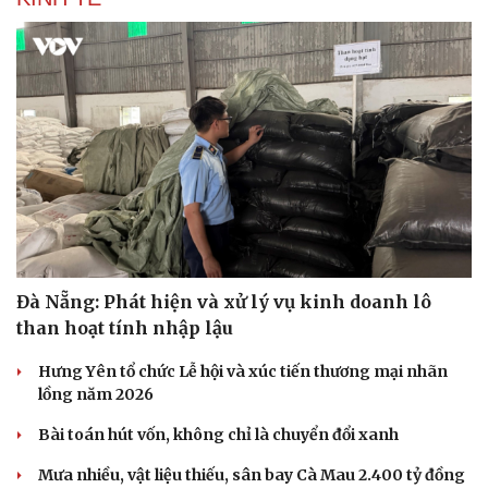
Đà Nẵng: Phát hiện và xử lý vụ kinh doanh lô
Văn hóa
Giải trí
than hoạt tính nhập lậu
Sân khấu - Điện ảnh
Nghệ sĩ
Hưng Yên tổ chức Lễ hội và xúc tiến thương mại nhãn
Văn học
Thời trang
lồng năm 2026
Âm nhạc
Sao Việt
Di sản
Bài toán hút vốn, không chỉ là chuyển đổi xanh
Mưa nhiều, vật liệu thiếu, sân bay Cà Mau 2.400 tỷ đồng