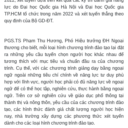
2022, xét tuyển dựa trên kết quả các kỳ thi đánh giá năng
lực do Đại học Quốc gia Hà Nội và Đại học Quốc gia
TP.HCM tổ chức trong năm 2022 và xét tuyển thẳng theo
quy định của Bộ GD-ĐT.
PGS.TS Phạm Thu Hương, Phó Hiệu trưởng ĐH Ngoại
thương cho biết, mỗi loại hình chương trình đào tạo lại đặt
ra những yêu cầu tuyển chọn người học khác nhau để
tương thích với mục tiêu và chuẩn đầu ra của chương
trình. Cụ thể, với các chương trình giảng dạy bằng ngoại
ngữ ngoài những tiêu chí chính về năng lực tư duy phù
hợp với lĩnh vực, người học phải có đủ năng lực về ngoại
Thế giới
Multimedia
ngữ để có thể học tập, nghiên cứu, thực hành bằng ngoại
Quan sát
Video
ngữ. Trên cơ sở nghiên cứu về giáo dục phổ thông tại
Cuộc sống đó đây
Ảnh
Hồ sơ
E-Magazine
thành thị và nông thôn, yêu cầu của các chương trình đào
Infographic
tạo, các hình thức đánh giá chất lượng người học hiện
nay, nhà trường xây dựng các phương thức xét tuyển
dành cho các loại hình chương trình đào tạo.