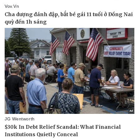
Thể thao
Ô tô - Xe máy
Bóng đá
Ô tô
Lịch thi đấu bóng đá
Xe máy
Thế giới thể thao
Tư vấn
eSports
Hậu trường