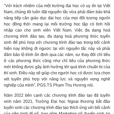
"Với trách nhiệm của một trường đại học có uy tín tại Việt
Nam, chúng tôi luôn đặt nguyên tắc vừa phải đảm bảo khả
năng tiếp cận giáo dục đại học của mọi đối tượng người
học đồng thời mang lại môi trường học tập có tính hội
nhập cao cho sinh viên Việt Nam. Việc đa dạng hoá
chương trình đào tạo, đa dạng hoá phương thức tuyển
sinh để phù hợp với chương trình đào tạo trong bối cảnh
hiện nay không đi ngược lại với nguyên tắc này và phải
đảm bảo lộ trình ổn định qua các năm, sự thay đổi chỉ tiêu
ở các phương thức cũng như chỉ tiêu của phương thức
mới không được gây ảnh hưởng tới quá trình chuẩn bị của
thí sinh. Điều này sẽ giúp cho người học có được lựa chọn
xét tuyển phù hợp với năng lực và nguyện vọng nghề
nghiệp của mình”, PGS.TS Phạm Thu Hương nói.
Năm 2022 bên cạnh các chương trình đào tạo đã tuyển
sinh năm 2021, Trường Đại học Ngoại thương bắt đầu
tuyển sinh các chương trình đào tạo thích ứng với bối cảnh
của nền kinh tế số, bao gồm Marketing số (tuyển sinh tại