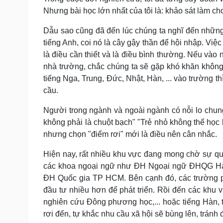
Nhưng bài học lớn nhất của tôi là: khảo sát làm ch
Dẫu sao cũng đã đến lúc chúng ta nghĩ đến những 
tiếng Anh, coi nó là cây gậy thần để hội nhập. Vi
là điều cần thiết và là điều bình thường. Nếu vào
nhà trường, chắc chúng ta sẽ gặp khó khăn khôn
tiếng Nga, Trung, Đức, Nhật, Hàn, ... vào trường t
cầu.
Người trong ngành và ngoài ngành có nỗi lo chung 
không phải là chuột bạch" "Trẻ nhỏ không thể học h
nhưng chọn "điểm rơi" mới là điều nên cân nhắc.
Hiện nay, rất nhiều khu vực đang mong chờ sự q
các khoa ngoại ngữ như ĐH Ngoại ngữ ĐHQG H
ĐH Quốc gia TP HCM. Bên cạnh đó, các trường ph
đầu tư nhiều hơn để phát triển. Rồi đến các khu 
nghiên cứu Đông phương học,... hoặc tiếng Hàn, 
rơi đến, tự khắc nhu cầu xã hội sẽ bùng lên, tránh