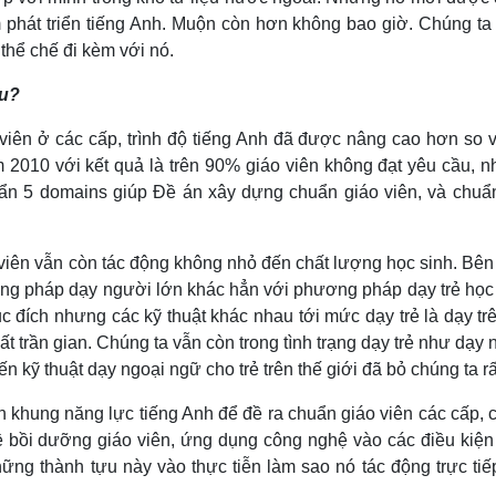
 phát triển tiếng Anh. Muộn còn hơn không bao giờ. Chúng ta
thể chế đi kèm với nó.
âu?
 viên ở các cấp, trình độ tiếng Anh đã được nâng cao hơn so v
 2010 với kết quả là trên 90% giáo viên không đạt yêu cầu, n
ẩn 5 domains giúp Đề án xây dựng chuẩn giáo viên, và chuẩ
o viên vẫn còn tác động không nhỏ đến chất lượng học sinh. Bê
ng pháp dạy người lớn khác hẳn với phương pháp dạy trẻ học 
c đích nhưng các kỹ thuật khác nhau tới mức dạy trẻ là dạy tr
đất trần gian. Chúng ta vẫn còn trong tình trạng dạy trẻ như dạy
n kỹ thuật dạy ngoại ngữ cho trẻ trên thế giới đã bỏ chúng ta rấ
n khung năng lực tiếng Anh để đề ra chuẩn giáo viên các cấp,
 về bồi dưỡng giáo viên, ứng dụng công nghệ vào các điều kiện
ững thành tựu này vào thực tiễn làm sao nó tác động trực tiế