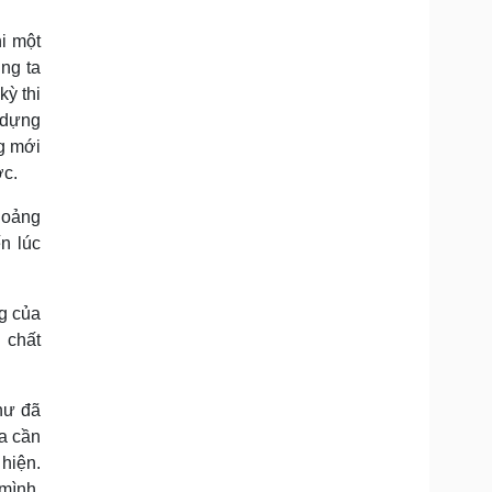
i một
úng ta
kỳ thi
 dựng
g mới
ợc.
khoảng
n lúc
ng của
 chất
hư đã
a cần
 hiện.
 mình.