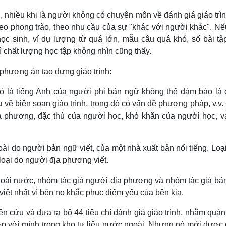
i, nhiều khi là người không có chuyên môn về đánh giá giáo trì
heo phong trào, theo nhu cầu của sự "khác với người khác". Nế
học sinh, ví dụ lượng từ quá lớn, mẫu câu quá khó, số bài tậ
hì chất lượng học tập không nhìn cũng thấy.
phương án tạo dựng giáo trình:
nó là tiếng Anh của người phi bản ngữ không thể đảm bảo là 
về biên soạn giáo trình, trong đó có vấn đề phương pháp, v.v.
 phương, đặc thù của người học, khó khăn của người học, v
oài do người bản ngữ viết, của một nhà xuất bản nổi tiếng. Loạ
loại do người địa phương viết.
ngoài nước, nhóm tác giả người địa phương và nhóm tác giả bả
iệt nhất vì bên nọ khắc phục điểm yếu của bên kia.
n cứu và đưa ra bộ 44 tiêu chí đánh giá giáo trình, nhằm quản
ợp với mình trong kho tư liệu nước ngoài. Nhưng nó mới được 