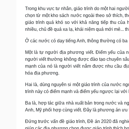
Trong khu vực tư nhân, giáo trình do một hai ngườ
chọn từ một kho sách nước ngoài theo sở thích, t
giáo trình quá khó so với khả năng tiếp thu của 
nhiều, chủ đề quá xa lạ, khái niệm quá mới mẻ... t
Ở các nước có dạy tiếng Anh, thông thường có ba 
Một là tự người địa phương viết. Điểm yếu của 
người viết thường không được đào tạo chuyên sâu 
mạnh của nó là người viết nắm được nhu cầu địa
hóa địa phương.
Hai là, dùng nguyên si một giáo trình của nước ng
trình này có điểm mạnh và điểm yếu ngược lại với 
Ba là, hợp tác giữa nhà xuất bản trong nước và 
Anh, Mỹ phối hợp cùng viết. Đây là phương án ưu v
Đứng trước vấn đề giáo trình, Đề án 2020 đã nghiê
giúp các địa phương chọn được giáo trình thích h