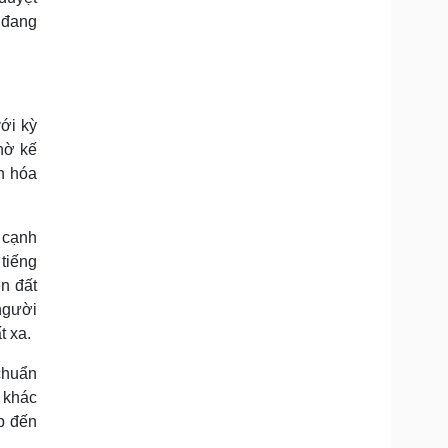
 đang
ới kỳ
hờ kế
n hóa
n cạnh
tiếng
ên đất
 người
t xa.
 chuẩn
 khác
p đến