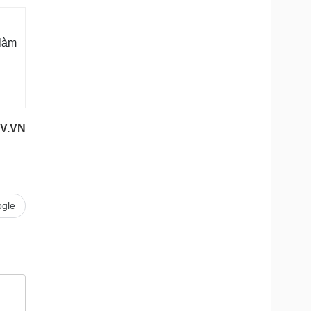
làm
OV.VN
gle