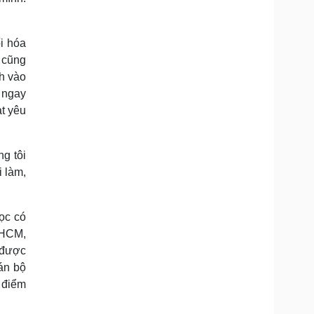
i hóa
g cũng
nh vào
 ngay
ạt yêu
ng tôi
i làm,
ọc có
 HCM,
 được
án bộ
 điểm