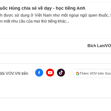
ốc Hùng chia sẻ về dạy - học tiếng Anh
h được sử dụng ở Việt Nam như một ngoại ngữ quen thuộc, 
n mất nhu cầu của mọi thứ tiếng khác...
Bích Lan/V
 dõi VOV.VN trên
Thêm VOV trên Goo