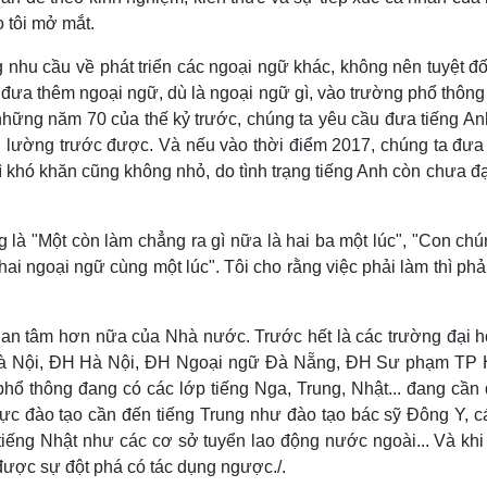
o tôi mở mắt.
nhu cầu về phát triển các ngoại ngữ khác, không nên tuyệt đố
ệc đưa thêm ngoại ngữ, dù là ngoại ngữ gì, vào trường phổ thôn
 những năm 70 của thế kỷ trước, chúng ta yêu cầu đưa tiếng A
g lường trước được. Và nếu vào thời điểm 2017, chúng ta đưa
hì khó khăn cũng không nhỏ, do tình trạng tiếng Anh còn chưa đ
là "Một còn làm chẳng ra gì nữa là hai ba một lúc", "Con chú
ai ngoại ngữ cùng một lúc". Tôi cho rằng việc phải làm thì phả
uan tâm hơn nữa của Nhà nước. Trước hết là các trường đại h
à Nội, ĐH Hà Nội, ĐH Ngoại ngữ Đà Nẵng, ĐH Sư phạm TP
ổ thông đang có các lớp tiếng Nga, Trung, Nhật... đang cần
vực đào tạo cần đến tiếng Trung như đào tạo bác sỹ Đông Y, c
tiếng Nhật như các cơ sở tuyển lao động nước ngoài... Và khi
 được sự đột phá có tác dụng ngược./.