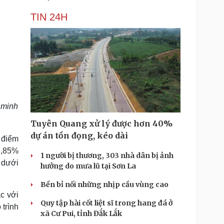
TIN 24H
 minh
Tuyên Quang xử lý được hơn 40%
dự án tồn đọng, kéo dài
 điểm
1,85%
1 người bị thương, 303 nhà dân bị ảnh
 dưới
hưởng do mưa lũ tại Sơn La
Bền bỉ nối những nhịp cầu vùng cao
ác với
Quy tập hài cốt liệt sĩ trong hang đá ở
 trình
xã Cư Pui, tỉnh Đắk Lắk