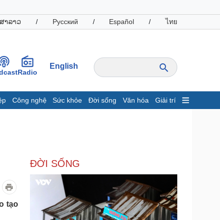
ສາລາວ
/
Русский
/
Español
/
ไทย
English
dcast
Radio
ệp
Công nghệ
Sức khỏe
Đời sống
Văn hóa
Giải trí
inh tế
Thị trường
ất động sản
Giá vàng
hởi nghiệp
Tiêu dùng
Tỷ giá
ĐỜI SỐNG
Chứng khoán
Giá cà phê
oanh nghiệp
Công nghệ
o tạo
hông tin doanh nghiệp
Sành điệu