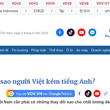
V1
VOV2
VOV3
VOV4
VOV5
VOV6
VOV GT
a Indonesia
/
日本語
/
ខ្មែរ
/
한국어
/
ພາ
Thứ Năm, ngày 6 tháng 8 năm 2026
Po
inh tế
Thị trường
Pháp luật
Thể thao
Ô tô - Xe máy
Doanh nghi
Thế giới
Multimedia
K
Quan sát
Video
B
Cuộc sống đó đây
Ảnh
K
Hồ sơ
E-Magazine
sao người Việt kém tiếng Anh?
Infographic
Thể thao
Ô tô - Xe máy
D
iệt Nam cần phải có những thay đổi sao cho chất lượng đà
Bóng đá
Ô tô
T