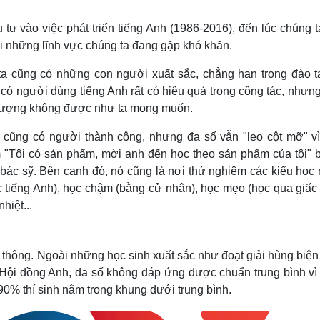
Lịch thi đấu bóng đá
Xe máy
Thế giới thể thao
Tư vấn
tư vào việc phát triển tiếng Anh (1986-2016), đến lúc chúng 
eSports
V
với những lĩnh vực chúng ta đang gặp khó khăn.
Hậu trường
 ta cũng có những con người xuất sắc, chẳng hạn trong đào tạ
Văn hóa
Giải trí
D
, có người dùng tiếng Anh rất có hiệu quả trong công tác, nhưn
Sân khấu - Điện ảnh
Nghệ sĩ
chất lượng không được như ta mong muốn.
Văn học
Thời trang
Âm nhạc
Sao Việt
c
 cũng có người thành công, nhưng đa số vẫn "leo cột mỡ" vì
Di sản
m "Tôi có sản phẩm, mời anh đến học theo sản phẩm của tôi" b
y bác sỹ. Bên cạnh đó, nó cũng là nơi thử nghiệm các kiểu học
c tiếng Anh), học chậm (bằng cử nhân), học mẹo (học qua giấc 
hiệt...
 thông. Ngoài những học sinh xuất sắc như đoạt giải hùng biện
 Hội đồng Anh, đa số không đáp ứng được chuẩn trung bình vì 
90% thí sinh nằm trong khung dưới trung bình.