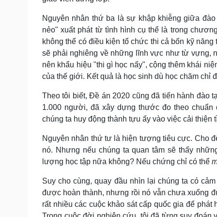
Nguyên nhân thứ ba là sự khập khiễng giữa đào t
nẻo" xuất phát từ tình hình cụ thể là trong chươn
không thể có điều kiện tổ chức thi cả bốn kỹ năng tr
sẽ phải nghiêng về những lĩnh vực như từ vựng, n
nên khẩu hiệu "thi gì học nấy", cộng thêm khái n
của thế giới. Kết quả là học sinh dù học chăm chỉ
Theo tôi biết, Đề án 2020 cũng đã tiến hành đào t
1.000 người, đã xây dựng thước đo theo chuẩn q
chúng ta huy động thành tựu ấy vào việc cải thiện t
Nguyên nhân thứ tư là hiện tượng tiêu cực. Cho đế
nó. Nhưng nếu chúng ta quan tâm sẽ thấy nhữn
lượng học tập nữa không? Nếu chứng chỉ có thể
m
Suy cho cùng, quay đầu nhìn lại chúng ta có cảm
được hoàn thành, nhưng rồi nó vẫn chưa xuống đượ
rất nhiều các cuộc khảo sát cấp quốc gia để phát 
Trong cuộc đời nghiên cứu, tôi đã từng suy đoán v