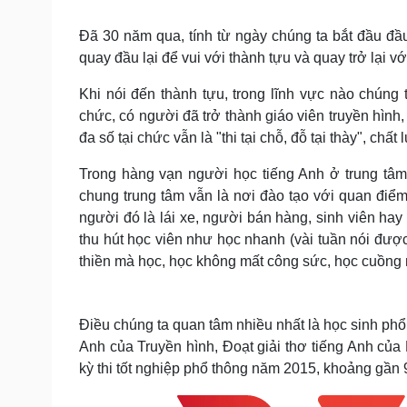
Tin nóng
Việt Nam
Tư vấn luật
Phân tích
Đã 30 năm qua, tính từ ngày chúng ta bắt đầu đầu 
quay đầu lại để vui với thành tựu và quay trở lại 
Khi nói đến thành tựu, trong lĩnh vực nào chúng
Sức khỏe
Đời sống
chức, có người đã trở thành giáo viên truyền hình
Dinh dưỡng - món ngon
Nhà đẹp
đa số tại chức vẫn là "thi tại chỗ, đỗ tại thày", 
Cây thuốc
Blog
Sản phụ khoa
Tình yêu - Gia đình
Trong hàng vạn người học tiếng Anh ở trung tâm
Nhi khoa
chung trung tâm vẫn là nơi đào tạo với quan điể
Nam khoa
người đó là lái xe, người bán hàng, sinh viên ha
Làm đẹp - giảm cân
Phòng mạch online
thu hút học viên như học nhanh (vài tuần nói đượ
Ăn sạch sống khỏe
thiền mà học, học không mất công sức, học cuồng n
Cải chính
Điều chúng ta quan tâm nhiều nhất là học sinh phổ
Anh của Truyền hình, Đoạt giải thơ tiếng Anh của
kỳ thi tốt nghiệp phổ thông năm 2015, khoảng gần 