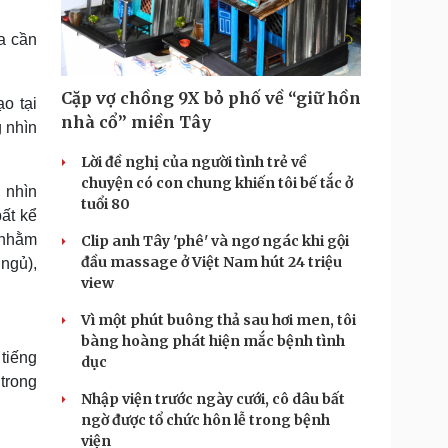
Doanh nghiệp 24h
Tin Công nghệ
Doanh nhân
Trải nghiệm
ta cần
ì cộng đồng
Chuyển đổi số
Cặp vợ chồng 9X bỏ phố về “giữ hồn
o tại
u lịch
Podcast
nhà cổ” miền Tây
g nhìn
Tư vấn
Câu chuyện thời sự
Săn Tour
Đọc truyện đêm khuya
Lời đề nghị của người tình trẻ về
heck-in
Cửa sổ tình yêu
chuyện có con chung khiến tôi bế tắc ở
 nhìn
Kể chuyện cho bé
tuổi 80
ất kể
Hạt giống tâm hồn
 nhằm
Clip anh Tây 'phê' và ngơ ngác khi gội
đầu massage ở Việt Nam hút 24 triệu
ngủ),
view
Vì một phút buông thả sau hơi men, tôi
bàng hoàng phát hiện mắc bệnh tình
 tiếng
dục
trong
Nhập viện trước ngày cưới, cô dâu bất
ngờ được tổ chức hôn lễ trong bệnh
viện