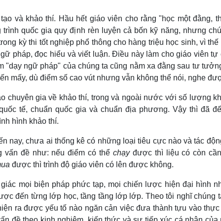
ạo và khảo thí. Hầu hết giáo viên cho rằng "học một đằng, th
g trình quốc gia quy định rèn luyện cả bốn kỹ năng, nhưng ch
ong kỳ thi tốt nghiệp phổ thông cho hàng triệu học sinh, vì thế 
gữ pháp, đọc hiểu và viết luận. Điều này làm cho giáo viên tự
iệm "dạy ngữ pháp" của chúng ta cũng nằm xa đằng sau tư tưởn
 đến mấy, dù điểm số cao vút nhưng vẫn không thể nói, nghe đư
ạo chuyên gia về khảo thí, trong và ngoài nước với số lượng 
uốc tế, chuẩn quốc gia và chuẩn địa phương. Vậy thì đã đế
ình hình khảo thí.
n nay, chưa ai thống kê có những loại tiêu cực nào và tác độ
g vấn đề như: nếu điểm có thể
chạy
được thì liệu có còn cần
ua
được thì trình độ giáo viên có lên được không.
 giác mọi biện pháp phức tạp, mọi chiến lược hiện đại hình n
c đến từng lớp học, tầng tầng lớp lớp. Theo tôi nghĩ chúng t
hiện ra được yếu tố nào ngăn cản việc đưa thành tựu vào thực
ấn đề theo kinh nghiệm, kiến thức và sự tiếp xúc cá nhân của