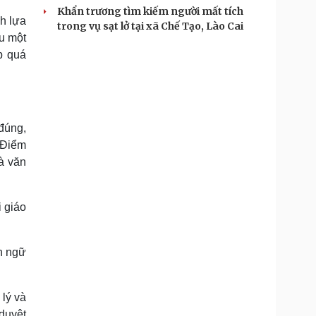
Khẩn trương tìm kiếm người mất tích
nh lựa
trong vụ sạt lở tại xã Chế Tạo, Lào Cai
u một
p quá
đúng,
 Điểm
à văn
i giáo
n ngữ
 lý và
duyệt