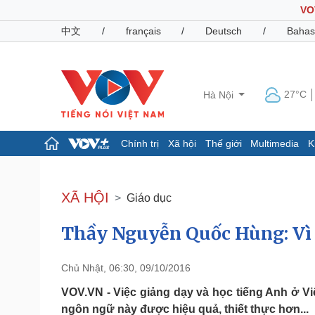
VO
中文
/
français
/
Deutsch
/
Bahas
27°C
Hà Nội
Chính trị
Xã hội
Thế giới
Multimedia
K
Chính trị
Xã hội
Đảng
Tin 24h
XÃ HỘI
Giáo dục
Tổ chức nhân sự
Dự báo thời tiết
Quốc hội
Giáo dục
Thầy Nguyễn Quốc Hùng: Vì 
Nhận diện sự thật
Dấu ấn VOV
Việc làm
Biển đảo
Chủ Nhật, 06:30, 09/10/2016
Pháp luật
Quân sự - Quốc phòng
VOV.VN - Việc giảng dạy và học tiếng Anh ở V
Vụ án
Vũ khí
ngôn ngữ này được hiệu quả, thiết thực hơn...