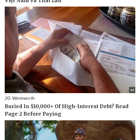
Sân khấu - Điện ảnh
Nghệ sĩ
Văn học
Thời trang
Âm nhạc
Sao Việt
Di sản