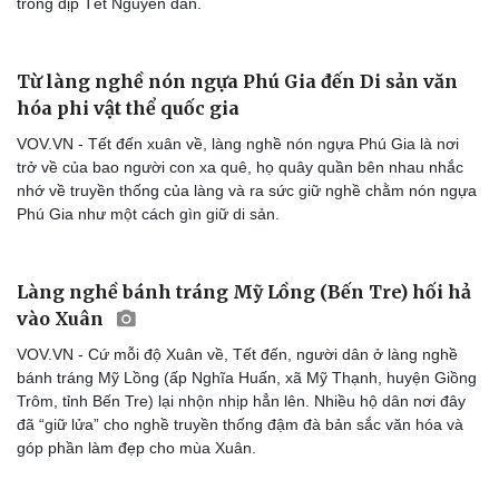
trong dịp Tết Nguyên đán.
Từ làng nghề nón ngựa Phú Gia đến Di sản văn
hóa phi vật thể quốc gia
VOV.VN - Tết đến xuân về, làng nghề nón ngựa Phú Gia là nơi
trở về của bao người con xa quê, họ quây quần bên nhau nhắc
nhớ về truyền thống của làng và ra sức giữ nghề chằm nón ngựa
Phú Gia như một cách gìn giữ di sản.
Làng nghề bánh tráng Mỹ Lồng (Bến Tre) hối hả
vào Xuân
VOV.VN - Cứ mỗi độ Xuân về, Tết đến, người dân ở làng nghề
bánh tráng Mỹ Lồng (ấp Nghĩa Huấn, xã Mỹ Thạnh, huyện Giồng
Trôm, tỉnh Bến Tre) lại nhộn nhịp hẳn lên. Nhiều hộ dân nơi đây
Cải chính
đã “giữ lửa” cho nghề truyền thống đậm đà bản sắc văn hóa và
góp phần làm đẹp cho mùa Xuân.