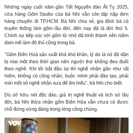
Những ngày cuối năm gần Tết Nguyên đán Ất Tỵ 2025,
cửa hàng Gốm Studio của bà Nhi vẫn còn tấp nập đơn
hàng chuyển đi TP.HCM. Bà Nhi chia sẻ, gia đình bà có
truyền thống làm gốm lâu đời, đến nay đã là đời thứ 5.
Chính sự tiếp xúc với gốm từ nhỏ đã hình thành nên niềm
đam mê làm đồ thủ công trong bà.
Thế giới
Multimedia
"Gốm Biên Hoà sản xuất khá khó khăn, lý do là nó đã dần
bị mai một theo thời gian nên người thợ không đeo đuổi
Quan sát
Video
Cuộc sống đó đây
Ảnh
theo nghề. Khi tôi bắt đầu lại thì nghệ nhân gần như rất
Hồ sơ
E-Magazine
hiếm, không có công nhân, buộc mình phải đào tạo, phải
Infographic
mời một số nghệ nhân xưa để tìm hiểu", bà Nhi cho biết.
Dù sở hữu nét độc đáo, giá trị nghệ thuật và lịch sử lâu
đời, bà Nhi thừa nhận gốm Biên Hòa vẫn chưa có được
chỗ đứng xứng đáng trong lòng công chúng.