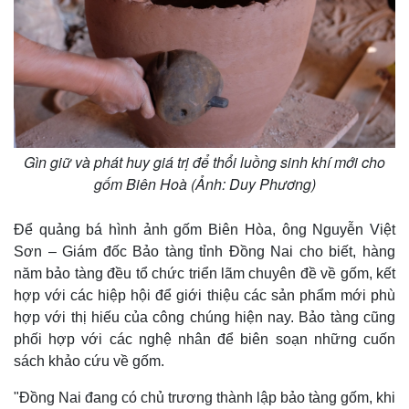
Thể thao
Ô tô - Xe máy
Bóng đá
Ô tô
Lịch thi đấu bóng đá
Xe máy
Thế giới thể thao
Tư vấn
eSports
Hậu trường
Gìn giữ và phát huy giá trị để thổi luồng sinh khí mới cho
gốm Biên Hoà (Ảnh: Duy Phương)
Để quảng bá hình ảnh gốm Biên Hòa, ông Nguyễn Việt
Sơn – Giám đốc Bảo tàng tỉnh Đồng Nai cho biết, hàng
năm bảo tàng đều tổ chức triển lãm chuyên đề về gốm, kết
hợp với các hiệp hội để giới thiệu các sản phẩm mới phù
hợp với thị hiếu của công chúng hiện nay. Bảo tàng cũng
phối hợp với các nghệ nhân để biên soạn những cuốn
sách khảo cứu về gốm.
"Đồng Nai đang có chủ trương thành lập bảo tàng gốm, khi