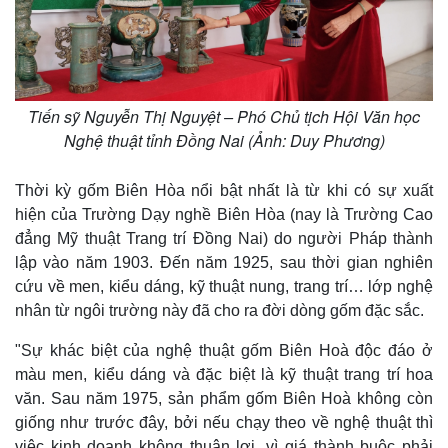
Tiến sỹ Nguyễn Thị Nguyệt – Phó Chủ tịch Hội Văn học
Nghệ thuật tỉnh Đồng Nai (Ảnh: Duy Phương)
Thời kỳ gốm Biên Hòa nổi bật nhất là từ khi có sự xuất
hiện của Trường Dạy nghề Biên Hòa (nay là Trường Cao
đẳng Mỹ thuật Trang trí Đồng Nai) do người Pháp thành
lập vào năm 1903. Đến năm 1925, sau thời gian nghiên
cứu về men, kiểu dáng, kỹ thuật nung, trang trí… lớp nghệ
nhân từ ngôi trường này đã cho ra đời dòng gốm đặc sắc.
"Sự khác biệt của nghệ thuật gốm Biên Hoà độc đáo ở
màu men, kiểu dáng và đặc biệt là kỹ thuật trang trí hoa
văn. Sau năm 1975, sản phẩm gốm Biên Hoà không còn
giống như trước đây, bởi nếu chạy theo về nghệ thuật thì
việc kinh doanh không thuận lợi, vì giá thành buộc phải