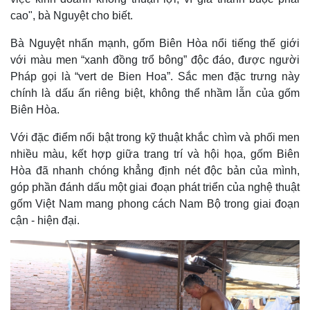
cao", bà Nguyệt cho biết.
Bà Nguyệt nhấn mạnh, gốm Biên Hòa nổi tiếng thế giới
với màu men “xanh đồng trổ bông” độc đáo, được người
Pháp luật
Quân sự - Quốc phòng
Pháp gọi là “vert de Bien Hoa”. Sắc men đặc trưng này
Vụ án
Vũ khí
chính là dấu ấn riêng biệt, không thể nhầm lẫn của gốm
Tin nóng
Việt Nam
Biên Hòa.
Tư vấn luật
Phân tích
Với đặc điểm nổi bật trong kỹ thuật khắc chìm và phối men
nhiều màu, kết hợp giữa trang trí và hội họa, gốm Biên
Hòa đã nhanh chóng khẳng định nét độc bản của mình,
góp phần đánh dấu một giai đoạn phát triển của nghệ thuật
gốm Việt Nam mang phong cách Nam Bộ trong giai đoạn
cận - hiện đại.