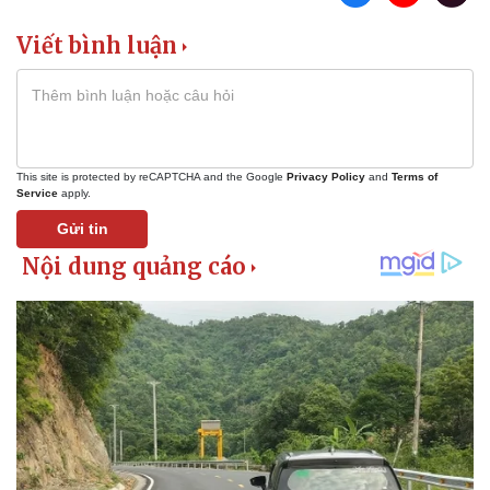
Viết bình luận
This site is protected by reCAPTCHA and the Google
Privacy Policy
and
Terms of
Service
apply.
Gửi tin
Sức khỏe
Đời sống
Dinh dưỡng - món ngon
Nhà đẹp