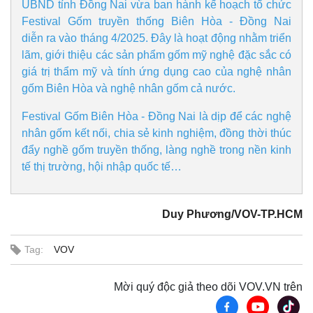
UBND tỉnh Đồng Nai vừa ban hành kế hoạch tổ chức
Doanh nghiệp
Công nghệ
Festival Gốm truyền thống Biên Hòa - Đồng Nai
Thông tin doanh nghiệp
Sành điệu
diễn ra vào tháng 4/2025. Đây là hoạt động nhằm triển
Doanh nghiệp 24h
Tin Công nghệ
Doanh nhân
Trải nghiệm
lãm, giới thiệu các sản phẩm gốm mỹ nghệ đặc sắc có
Vì cộng đồng
Chuyển đổi số
giá trị thẩm mỹ và tính ứng dụng cao của nghệ nhân
gốm Biên Hòa và nghệ nhân gốm cả nước.
Festival Gốm Biên Hòa - Đồng Nai là dịp để các nghệ
nhân gốm kết nối, chia sẻ kinh nghiệm, đồng thời thúc
đẩy nghề gốm truyền thống, làng nghề trong nền kinh
tế thị trường, hội nhập quốc tế…
Duy Phương/VOV-TP.HCM
Tag:
VOV
Mời quý độc giả theo dõi VOV.VN trên