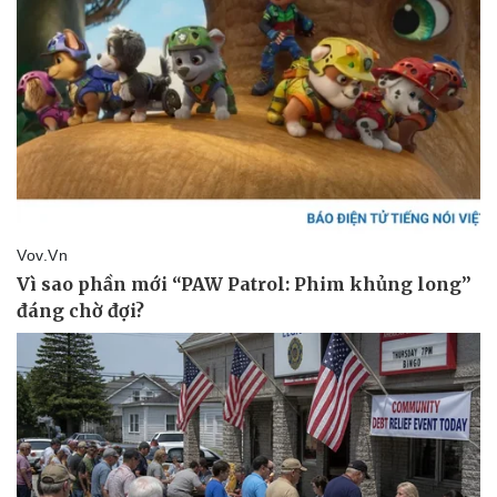
Du lịch
Podcast
Tư vấn
Câu chuyện thời sự
Săn Tour
Đọc truyện đêm khuya