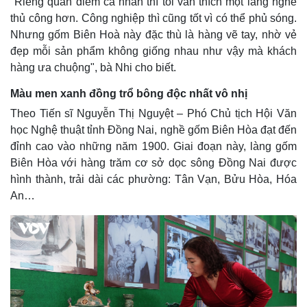
"Riêng quan điểm cá nhân thì tôi vẫn thích một làng nghề
thủ công hơn. Công nghiệp thì cũng tốt vì có thể phủ sóng.
Nhưng gốm Biên Hoà này đặc thù là hàng vẽ tay, nhờ vẻ
đẹp mỗi sản phẩm không giống nhau như vậy mà khách
hàng ưa chuộng", bà Nhi cho biết.
Kinh tế
Thị trường
Màu men xanh đồng trổ bông độc nhất vô nhị
Bất động sản
Giá vàng
Theo Tiến sĩ Nguyễn Thị Nguyệt – Phó Chủ tịch Hội Văn
Khởi nghiệp
Tiêu dùng
học Nghệ thuật tỉnh Đồng Nai, nghề gốm Biên Hòa đạt đến
Tỷ giá
đỉnh cao vào những năm 1900. Giai đoạn này, làng gốm
Chứng khoán
Biên Hòa với hàng trăm cơ sở dọc sông Đồng Nai được
Giá cà phê
hình thành, trải dài các phường: Tân Vạn, Bửu Hòa, Hóa
An…