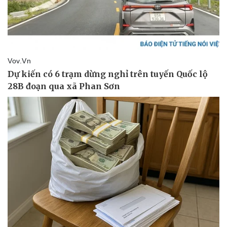
Cây thuốc
Blog
Sản phụ khoa
Tình yêu - Gia đình
Nhi khoa
Nam khoa
Làm đẹp - giảm cân
Phòng mạch online
Ăn sạch sống khỏe