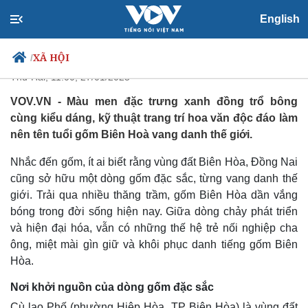
Gốm Biên Hòa - Nét độc đáo của
English
gốm Nam Bộ vang danh thế giới
XÃ HỘI
/
Thứ Hai, 11:00, 27/01/2025
VOV.VN - Màu men đặc trưng xanh đồng trổ bông
cùng kiểu dáng, kỹ thuật trang trí hoa văn độc đáo làm
Chính trị
Xã hội
nên tên tuổi gốm Biên Hoà vang danh thế giới.
Đảng
Tin 24h
Nhắc đến gốm, ít ai biết rằng vùng đất Biên Hòa, Đồng Nai
Tổ chức nhân sự
Dự báo thời tiết
Quốc hội
Giáo dục
cũng sở hữu một dòng gốm đặc sắc, từng vang danh thế
Nhận diện sự thật
Dấu ấn VOV
giới. Trải qua nhiều thăng trầm, gốm Biên Hòa dần vắng
Việc làm
bóng trong đời sống hiện nay. Giữa dòng chảy phát triển
Biển đảo
và hiện đại hóa, vẫn có những thế hệ trẻ nối nghiệp cha
ông, miệt mài gìn giữ và khôi phục danh tiếng gốm Biên
Hòa.
Nơi khởi nguồn của dòng gốm đặc sắc
Cù lao Phố (phường Hiệp Hòa, TP Biên Hòa) là vùng đất