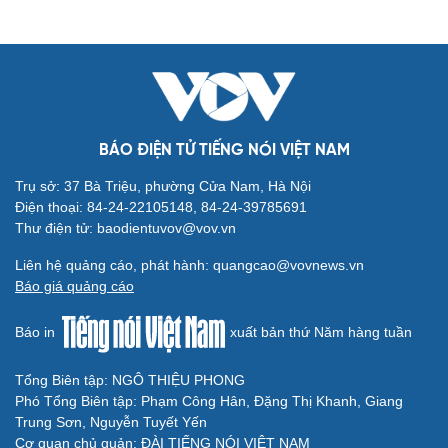
BÁO ĐIỆN TỬ TIẾNG NÓI VIỆT NAM
Trụ sở: 37 Bà Triệu, phường Cửa Nam, Hà Nội
Điện thoại: 84-24-22105148, 84-24-39785691
Thư điện tử: baodientuvov@vov.vn
Liên hệ quảng cáo, phát hành: quangcao@vovnews.vn
Báo giá quảng cáo
Báo in
xuất bản thứ Năm hàng tuần
Tổng Biên tập: NGÔ THIỆU PHONG
Phó Tổng Biên tập: Phạm Công Hân, Đặng Thị Khanh, Giang
Trung Sơn, Nguyễn Tuyết Yến
Cơ quan chủ quản: ĐÀI TIẾNG NÓI VIỆT NAM