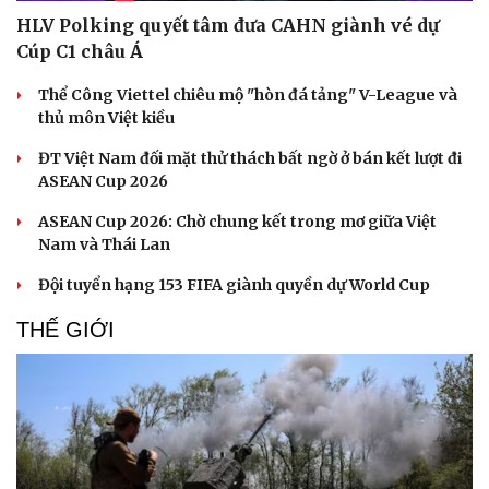
HLV Polking quyết tâm đưa CAHN giành vé dự
Cúp C1 châu Á
Thể Công Viettel chiêu mộ "hòn đá tảng" V-League và
thủ môn Việt kiều
ĐT Việt Nam đối mặt thử thách bất ngờ ở bán kết lượt đi
ASEAN Cup 2026
ASEAN Cup 2026: Chờ chung kết trong mơ giữa Việt
Nam và Thái Lan
Đội tuyển hạng 153 FIFA giành quyền dự World Cup
THẾ GIỚI