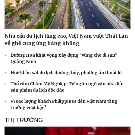
Nhu cầu du lịch tăng cao, Việt Nam vượt Thái Lan
về ghế cung ứng hàng không
Sức khỏe
Đời sống
Dinh dưỡng - món ngon
Nhà đẹp
Đường Hoa khát vọng xây dựng “vùng chè di sản”
Cây thuốc
Blog
Quảng Ninh
Sản phụ khoa
Tình yêu - Gia đình
Nhi khoa
Huế khảo sát du lịch đường thủy, phương án thoát lũ
Nam khoa
Làm đẹp - giảm cân
Thổ cẩm Chăm Mỹ Nghiệp: Từ ngôn ngữ văn hóa đến
Phòng mạch online
sản phẩm du lịch độc đáo
Ăn sạch sống khỏe
Vì sao lượng khách Philippines đến Việt Nam tăng
trưởng vượt bậc?
THỊ TRƯỜNG