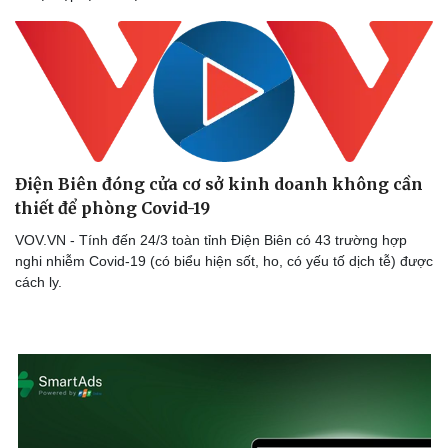
Thể thao
Ô tô - Xe máy
Bóng đá
Ô tô
Lịch thi đấu bóng đá
Xe máy
Thế giới thể thao
Tư vấn
eSports
Hậu trường
Điện Biên đóng cửa cơ sở kinh doanh không cần
thiết để phòng Covid-19
VOV.VN - Tính đến 24/3 toàn tỉnh Điện Biên có 43 trường hợp
nghi nhiễm Covid-19 (có biểu hiện sốt, ho, có yếu tố dịch tễ) được
cách ly.