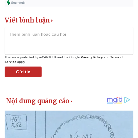
Viết bình luận
This site is protected by reCAPTCHA and the Google
Privacy Policy
and
Terms of
Service
apply.
Gửi tin
Kinh tế
Thị trường
Bất động sản
Giá vàng
Khởi nghiệp
Tiêu dùng
Tỷ giá
Chứng khoán