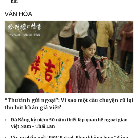
hai
VĂN HÓA
Doanh nghiệp
Công nghệ
Thông tin doanh nghiệp
Sành điệu
Doanh nghiệp 24h
Tin Công nghệ
Doanh nhân
Trải nghiệm
Vì cộng đồng
Chuyển đổi số
“Thư tình gửi ngoại”: Vì sao một câu chuyện cũ lại
thu hút khán giả Việt?
Đà Nẵng kỷ niệm 50 năm thiết lập quan hệ ngoại giao
Việt Nam - Thái Lan
Vì sao phần mới “PAW Patrol: Phim khủng long” đáng