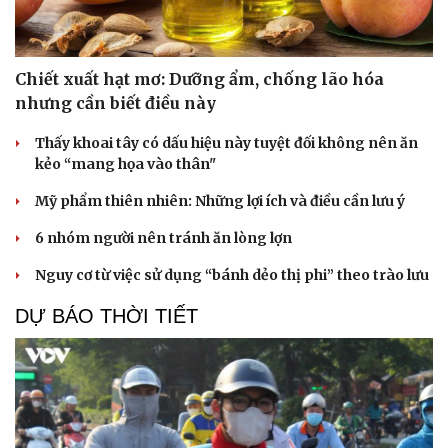
Chiết xuất hạt mơ: Dưỡng ẩm, chống lão hóa
nhưng cần biết điều này
Thấy khoai tây có dấu hiệu này tuyệt đối không nên ăn
kẻo “mang họa vào thân"
Mỹ phẩm thiên nhiên: Những lợi ích và điều cần lưu ý
6 nhóm người nên tránh ăn lòng lợn
Nguy cơ từ việc sử dụng “bánh dẻo thị phi” theo trào lưu
DỰ BÁO THỜI TIẾT