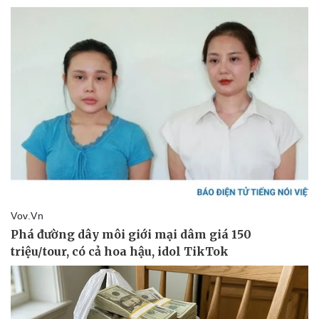
Vụ án
Vũ khí
Tin nóng
Việt Nam
Tư vấn luật
Phân tích