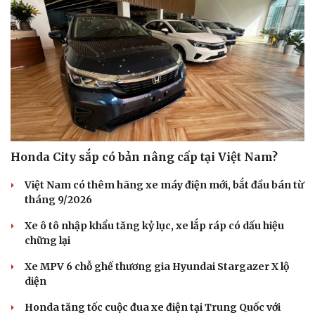
Honda City sắp có bản nâng cấp tại Việt Nam?
Việt Nam có thêm hãng xe máy điện mới, bắt đầu bán từ
tháng 9/2026
Xe ô tô nhập khẩu tăng kỷ lục, xe lắp ráp có dấu hiệu
chững lại
Du lịch
Podcast
Tư vấn
Câu chuyện thời sự
Xe MPV 6 chỗ ghế thương gia Hyundai Stargazer X lộ
Săn Tour
Đọc truyện đêm khuya
diện
check-in
Cửa sổ tình yêu
Kể chuyện cho bé
Honda tăng tốc cuộc đua xe điện tại Trung Quốc với