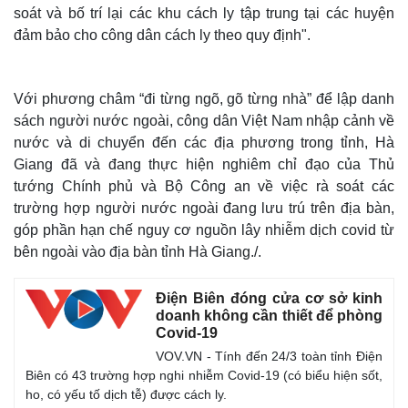
soát và bố trí lại các khu cách ly tập trung tại các huyện
đảm bảo cho công dân cách ly theo quy định".
Với phương châm “đi từng ngõ, gõ từng nhà” để lập danh
sách người nước ngoài, công dân Việt Nam nhập cảnh về
nước và di chuyển đến các địa phương trong tỉnh, Hà
Giang đã và đang thực hiện nghiêm chỉ đạo của Thủ
tướng Chính phủ và Bộ Công an về việc rà soát các
trường hợp người nước ngoài đang lưu trú trên địa bàn,
góp phần hạn chế nguy cơ nguồn lây nhiễm dịch covid từ
bên ngoài vào địa bàn tỉnh Hà Giang./.
Thế giới
Multimedia
Quan sát
Video
Điện Biên đóng cửa cơ sở kinh
Cuộc sống đó đây
Ảnh
doanh không cần thiết để phòng
Hồ sơ
E-Magazine
Covid-19
Infographic
VOV.VN - Tính đến 24/3 toàn tỉnh Điện
Biên có 43 trường hợp nghi nhiễm Covid-19 (có biểu hiện sốt,
ho, có yếu tố dịch tễ) được cách ly.