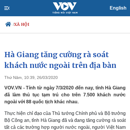
English
XÃ HỘI
/
Hà Giang tăng cường rà soát
Chính trị
Xã hội
Đảng
Tin 24h
khách nước ngoài trên địa bàn
Tổ chức nhân sự
Dự báo thời tiết
Quốc hội
Giáo dục
Thứ Năm, 10:39, 26/03/2020
Nhận diện sự thật
Dấu ấn VOV
Việc làm
VOV.VN - Tính từ ngày 7/3/2020 đến nay, tỉnh Hà Giang
Biển đảo
đã làm thủ tục tạm trú cho trên 7.500 khách nước
ngoài với 88 quốc tịch khác nhau.
Thực hiện chỉ đạo của Thủ tướng Chính phủ và Bộ trưởng
Bộ Công an, tỉnh Hà Giang đã và đang tăng cường rà soát
tất cả các trường hợp người nước ngoài, người Việt Nam