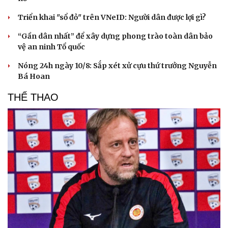
Triển khai "sổ đỏ" trên VNeID: Người dân được lợi gì?
“Gần dân nhất” để xây dựng phong trào toàn dân bảo
vệ an ninh Tổ quốc
Nóng 24h ngày 10/8: Sắp xét xử cựu thứ trưởng Nguyễn
Bá Hoan
THỂ THAO
Văn hóa
Giải trí
Sân khấu - Điện ảnh
Nghệ sĩ
Văn học
Thời trang
Âm nhạc
Sao Việt
Di sản