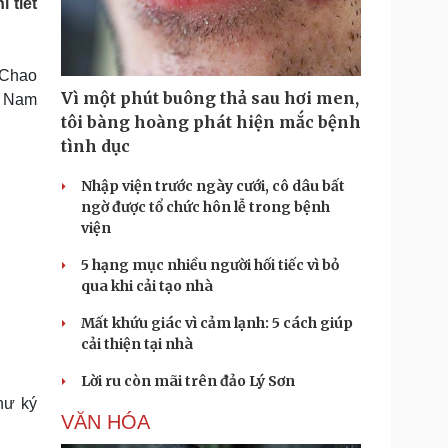
 tiết
Doanh nghiệp 24h
Tin Công nghệ
Doanh nhân
Trải nghiệm
ì cộng đồng
Chuyển đổi số
-Chao
Vì một phút buông thả sau hơi men,
t Nam
u lịch
Podcast
tôi bàng hoàng phát hiện mắc bệnh
Tư vấn
Câu chuyện thời sự
tình dục
Săn Tour
Đọc truyện đêm khuya
heck-in
Cửa sổ tình yêu
Nhập viện trước ngày cưới, cô dâu bất
Kể chuyện cho bé
ngờ được tổ chức hôn lễ trong bệnh
Hạt giống tâm hồn
viện
5 hạng mục nhiều người hối tiếc vì bỏ
qua khi cải tạo nhà
Mất khứu giác vì cảm lạnh: 5 cách giúp
cải thiện tại nhà
Lời ru còn mãi trên đảo Lý Sơn
hư ký
VĂN HÓA