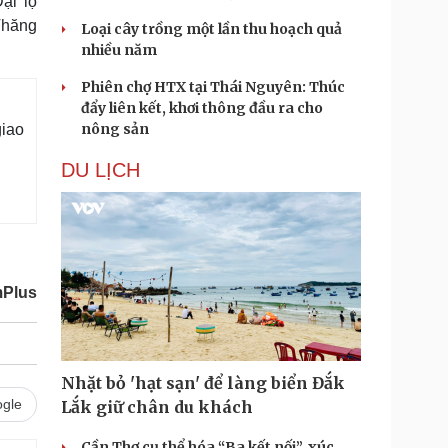
ại lộ
Thăng
Loại cây trồng một lần thu hoạch quả
nhiều năm
Phiên chợ HTX tại Thái Nguyên: Thúc
đẩy liên kết, khơi thông đầu ra cho
nông sản
giao
DU LỊCH
mPlus
Nhặt bỏ 'hạt sạn' để làng biển Đắk
gle
Lắk giữ chân du khách
Cần Thơ cụ thể hóa “Ba kết nối”, xúc