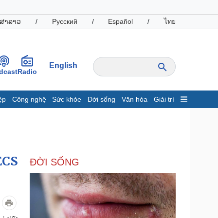
ສາລາວ
/
Русский
/
Español
/
ไทย
English
dcast
Radio
ệp
Công nghệ
Sức khỏe
Đời sống
Văn hóa
Giải trí
inh tế
Thị trường
ất động sản
Giá vàng
hởi nghiệp
Tiêu dùng
Tỷ giá
ECS
ĐỜI SỐNG
Chứng khoán
Giá cà phê
oanh nghiệp
Công nghệ
hông tin doanh nghiệp
Sành điệu