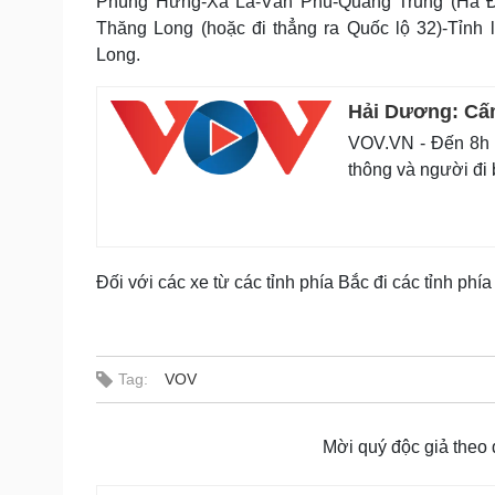
Phùng Hưng-Xa La-Văn Phú-Quang Trung (Hà Đô
Thăng Long (hoặc đi thẳng ra Quốc lộ 32)-Tỉ
Long.
Hải Dương: Cấm
VOV.VN - Đến 8h 
thông và người đi 
Đối với các xe từ các tỉnh phía Bắc đi các tỉnh phía
Tag:
VOV
Mời quý độc giả theo