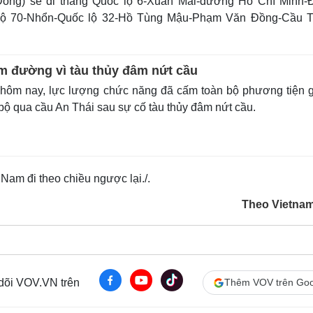
ng) sẽ đi thẳng Quốc lộ 6-Xuân Mai-đường Hồ Chí Minh-Đ
nh lộ 70-Nhổn-Quốc lộ 32-Hồ Tùng Mậu-Phạm Văn Đồng-Cầu 
 đường vì tàu thủy đâm nứt cầu
hôm nay, lực lượng chức năng đã cấm toàn bộ phương tiện 
bộ qua cầu An Thái sau sự cố tàu thủy đâm nứt cầu.
 Nam đi theo chiều ngược lại./.
Theo Vietna
 dõi VOV.VN trên
Thêm VOV trên Goo