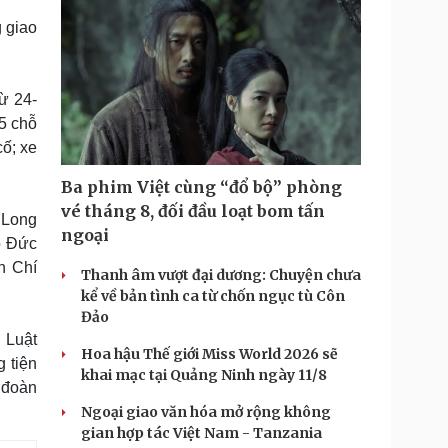
 giao
ừ 24-
25 chỗ
cố; xe
Ba phim Việt cùng “đổ bộ” phòng
vé tháng 8, đối đầu loạt bom tấn
 Long
ngoại
ỗ Đức
n Chí
Thanh âm vượt đại dương: Chuyện chưa
kể về bản tình ca từ chốn ngục tù Côn
Đảo
 Luật
Hoa hậu Thế giới Miss World 2026 sẽ
 tiện
khai mạc tại Quảng Ninh ngày 11/8
 đoàn
Ngoại giao văn hóa mở rộng không
gian hợp tác Việt Nam - Tanzania