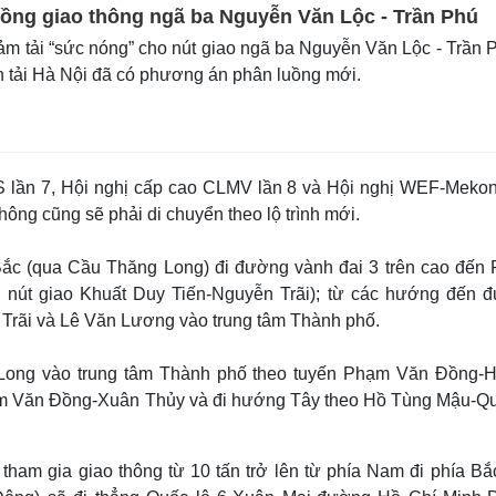
uồng giao thông ngã ba Nguyễn Văn Lộc - Trần Phú
 tải “sức nóng” cho nút giao ngã ba Nguyễn Văn Lộc - Trần 
 tải Hà Nội đã có phương án phân luồng mới.
S lần 7, Hội nghị cấp cao CLMV lần 8 và Hội nghị WEF-Mekon
thông cũng sẽ phải di chuyển theo lộ trình mới.
a Bắc (qua Cầu Thăng Long) đi đường vành đai 3 trên cao đến
 nút giao Khuất Duy Tiến-Nguyễn Trãi); từ các hướng đến 
Trãi và Lê Văn Lương vào trung tâm Thành phố.
Long vào trung tâm Thành phố theo tuyến Phạm Văn Đồng-
m Văn Đồng-Xuân Thủy và đi hướng Tây theo Hồ Tùng Mậu-Qu
 tham gia giao thông từ 10 tấn trở lên từ phía Nam đi phía Bắ