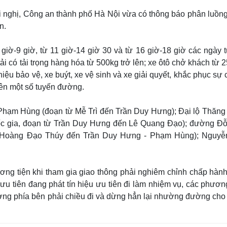
ội nghị, Công an thành phố Hà Nội vừa có thông báo phân luồng
n.
giờ-9 giờ, từ 11 giờ-14 giờ 30 và từ 16 giờ-18 giờ các ngày t
ải có tải trọng hàng hóa từ 500kg trở lên; xe ôtô chở khách từ 
hiệu bảo vệ, xe buýt, xe vệ sinh và xe giải quyết, khắc phục sự 
rên một số tuyến đường.
Phạm Hùng (đoạn từ Mễ Trì đến Trần Duy Hưng); Đại lộ Thăng
uốc gia, đoạn từ Trần Duy Hưng đến Lê Quang Đạo); đường Đ
 Hoàng Đạo Thúy đến Trần Duy Hưng - Phạm Hùng); Nguyễ
ơng tiện khi tham gia giao thông phải nghiêm chỉnh chấp hành
u tiên đang phát tín hiệu ưu tiên đi làm nhiệm vụ, các phương
ờng phía bên phải chiều đi và dừng hẳn lại nhường đường cho