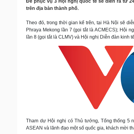
Để phục vụ 3 Hội nghị quốc tế sẽ diễn ra từ 2
Tin nóng
Việt Nam
trên địa bàn thành phố.
Tư vấn luật
Phân tích
Theo đó, trong thời gian kể trên, tại Hà Nội sẽ 
Phraya Mekong lần 7 (gọi tắt là ACMECS); Hội n
Sức khỏe
Đời sống
lần 8 (gọi tắt là CLMV) và Hội nghị Diễn đàn kinh t
Dinh dưỡng - món ngon
Nhà đẹp
Cây thuốc
Blog
Sản phụ khoa
Tình yêu - Gia đình
Nhi khoa
Nam khoa
Làm đẹp - giảm cân
Phòng mạch online
Ăn sạch sống khỏe
Cải chính
Tham dự Hội nghị có Thủ tướng, Tổng thống 5 
ASEAN và lãnh đạo một số quốc gia, khách mời t