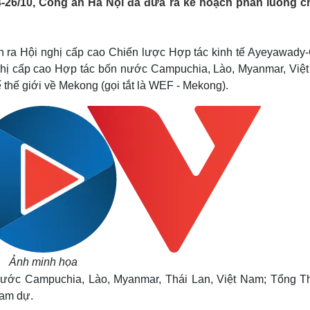
4-26/10, Công an Hà Nội đã đưa ra kế hoạch phân luồng chi
Lịch thi đấu bóng đá
Xe máy
Thế giới thể thao
Tư vấn
eSports
V
Hậu trường
diễn ra Hội nghị cấp cao Chiến lược Hợp tác kinh tế Ayeyawady
ghị cấp cao Hợp tác bốn nước Campuchia, Lào, Myanmar, Việ
Văn hóa
Giải trí
D
ế thế giới về Mekong (gọi tắt là WEF - Mekong).
Sân khấu - Điện ảnh
Nghệ sĩ
Văn học
Thời trang
Âm nhạc
Sao Việt
c
Di sản
Ảnh minh họa
nước Campuchia, Lào, Myanmar, Thái Lan, Việt Nam; Tổng T
ham dự.