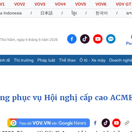
V1
VOV2
VOV3
VOV4
VOV5
VOV6
VOV GT
a Indonesia
/
日本語
/
ខ្មែរ
/
한국어
/
ພາ
Thứ Năm, ngày 6 tháng 8 năm 2026
Po
inh tế
Thị trường
Pháp luật
Thể thao
Ô tô - Xe máy
Doanh nghi
Thế giới
Multimedia
K
Quan sát
Video
B
Cuộc sống đó đây
Ảnh
K
Hồ sơ
E-Magazine
ông phục vụ Hội nghị cấp cao ACM
Infographic
Thể thao
Ô tô - Xe máy
D
Bóng đá
Ô tô
T