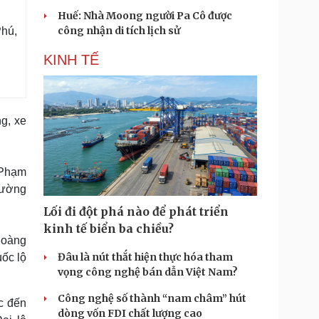
Huế: Nhà Moong người Pa Cô được
công nhận di tích lịch sử
Phú,
KINH TẾ
g, xe
 Phạm
đường
Lối đi đột phá nào để phát triển
kinh tế biển ba chiều?
Hoàng
Đâu là nút thắt hiện thực hóa tham
ốc lộ
vọng công nghệ bán dẫn Việt Nam?
Công nghệ số thành “nam châm” hút
c đến
dòng vốn FDI chất lượng cao