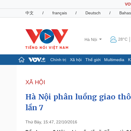
VO
中文
/
français
/
Deutsch
/
Bahas
28°C
Hà Nội
Chính trị
Xã hội
Thế giới
Multimedia
K
Chính trị
Xã hội
Đảng
Tin 24h
XÃ HỘI
Tổ chức nhân sự
Dự báo thời tiết
Quốc hội
Giáo dục
Hà Nội phân luồng giao th
Nhận diện sự thật
Dấu ấn VOV
Việc làm
lần 7
Biển đảo
Pháp luật
Quân sự - Quốc phòng
Thứ Bảy, 15:47, 22/10/2016
Vụ án
Vũ khí