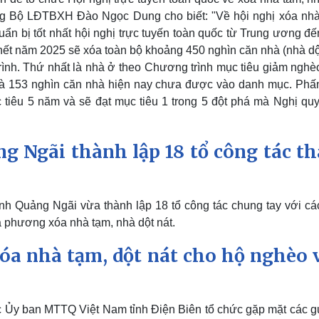
ởng Bộ LĐTBXH Đào Ngọc Dung cho biết: "Về hội nghị xóa nhà
uẩn bị tốt nhất hội nghị trực tuyến toàn quốc từ Trung ương đ
ết năm 2025 sẽ xóa toàn bộ khoảng 450 nghìn căn nhà (nhà dột
rình. Thứ nhất là nhà ở theo Chương trình mục tiêu giảm nghè
là 153 nghìn căn nhà hiện nay chưa được vào danh mục. Phấ
tiêu 5 năm và sẽ đạt mục tiêu 1 trong 5 đột phá mà Nghị quy
g Ngãi thành lập 18 tổ công tác t
h Quảng Ngãi vừa thành lập 18 tổ công tác chung tay với cá
 phương xóa nhà tạm, nhà dột nát.
óa nhà tạm, dột nát cho hộ nghèo 
 Ủy ban MTTQ Việt Nam tỉnh Điện Biên tổ chức gặp mặt các 