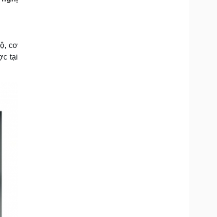
Doanh nghiệp 24h
Tin Công nghệ
Doanh nhân
Trải nghiệm
ì cộng đồng
Chuyển đổi số
ộ, cơ
u lịch
Podcast
c tại
Tư vấn
Câu chuyện thời sự
Săn Tour
Đọc truyện đêm khuya
heck-in
Cửa sổ tình yêu
Kể chuyện cho bé
Hạt giống tâm hồn