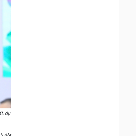
t, dự
à dột