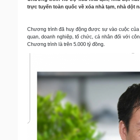
Tin nóng
Việt Nam
trực tuyến toàn quốc về xóa nhà tạm, nhà dột n
Tư vấn luật
Phân tích
Chương trình đã huy động được sự vào cuộc của cả
Sức khỏe
Đời sống
quan, doanh nghiệp, tổ chức, cá nhân đối với côn
Dinh dưỡng - món ngon
Nhà đẹp
Chương trình là trên 5.000 tỷ đồng.
Cây thuốc
Blog
Sản phụ khoa
Tình yêu - Gia đình
Nhi khoa
Nam khoa
Làm đẹp - giảm cân
Phòng mạch online
Ăn sạch sống khỏe
Cải chính