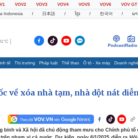
V1
VOV2
VOV3
VOV4
VOV5
VOV6
VOV GT
a Indonesia
/
日本語
/
ខ្មែរ
/
한국어
/
ພາ
31°C
Podcast
Radio
inh tế
Thị trường
Pháp luật
Thể thao
Ô tô - Xe máy
Doanh nghi
Thế giới
Multimedia
K
Quan sát
Video
B
ốc về xóa nhà tạm, nhà dột nát diễn
Cuộc sống đó đây
Ảnh
K
Hồ sơ
E-Magazine
Infographic
Thể thao
Ô tô - Xe máy
D
 binh và Xã hội đã chủ động tham mưu cho Chính phủ tổ
Bóng đá
Ô tô
T
trên phạm vi cả nước. Dự kiến, ngày 6/1/2025 diễn ra Hội