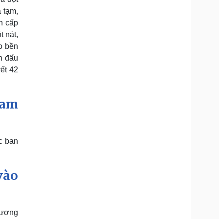
 tạm,
ến cấp
 nát,
o bền
n đấu
ết 42
ham
c ban
vào
gương