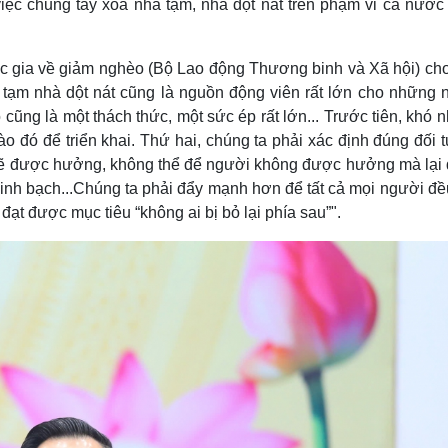
iệc chung tay xóa nhà tạm, nhà dột nát trên phạm vi cả nước 
ia về giảm nghèo (Bộ Lao động Thương binh và Xã hội) cho 
tạm nhà dột nát cũng là nguồn động viên rất lớn cho những 
ũng là một thách thức, một sức ép rất lớn... Trước tiên, khó n
o đó để triển khai. Thứ hai, chúng ta phải xác định đúng đối
sẽ được hưởng, không thể để người không được hưởng mà lại
inh bạch...Chúng ta phải đẩy mạnh hơn để tất cả mọi người đề
 đạt được mục tiêu “không ai bị bỏ lại phía sau”".