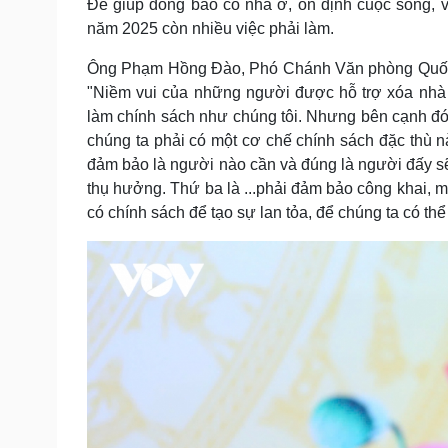
Để giúp đồng bào có nhà ở, ổn định cuộc sống, v
năm 2025 còn nhiều việc phải làm.
Ông Phạm Hồng Đào, Phó Chánh Văn phòng Quốc g
"Niềm vui của những người được hỗ trợ xóa nhà 
làm chính sách như chúng tôi. Nhưng bên cạnh đó c
chúng ta phải có một cơ chế chính sách đặc thù nà
đảm bảo là người nào cần và đúng là người đấy 
thụ hưởng. Thứ ba là ...phải đảm bảo công khai, m
có chính sách để tạo sự lan tỏa, để chúng ta có thể