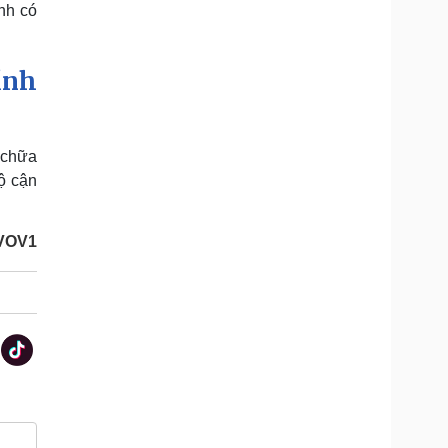
nh có
ỉnh
 chữa
ộ cận
VOV1