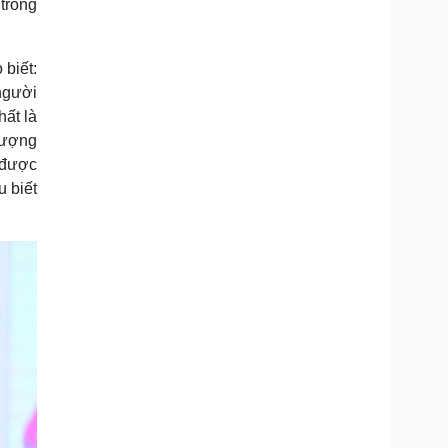
trong
biết:
người
hất là
 tượng
 được
u biết