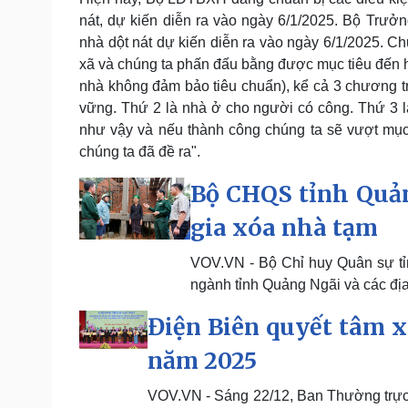
nát, dự kiến diễn ra vào ngày 6/1/2025. Bộ Trư
nhà dột nát dự kiến diễn ra vào ngày 6/1/2025. Ch
xã và chúng ta phấn đấu bằng được mục tiêu đến h
nhà không đảm bảo tiêu chuẩn), kể cả 3 chương t
vững. Thứ 2 là nhà ở cho người có công. Thứ 3 
như vậy và nếu thành công chúng ta sẽ vượt mục 
chúng ta đã đề ra".
Bộ CHQS tỉnh Quản
gia xóa nhà tạm
VOV.VN - Bộ Chỉ huy Quân sự tỉn
ngành tỉnh Quảng Ngãi và các địa
Điện Biên quyết tâm x
năm 2025
VOV.VN - Sáng 22/12, Ban Thường trực