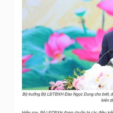
Bộ trưởng Bộ LĐTBXH Đào Ngọc Dung cho biết, dự k
kiến d
Hiện nay, Bộ LĐTBXH đang chuẩn bị các điều kiện