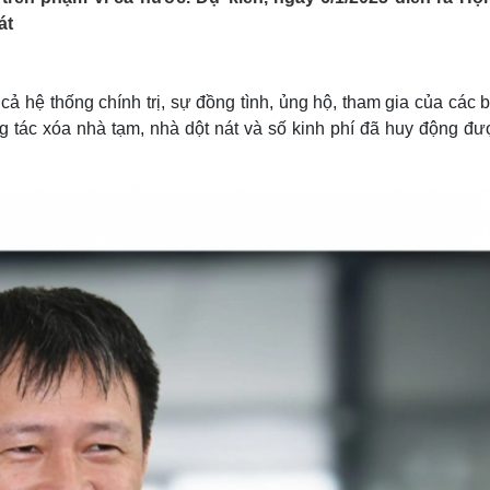
Lịch thi đấu bóng đá
Xe máy
át
Thế giới thể thao
Tư vấn
eSports
V
Hậu trường
 hệ thống chính trị, sự đồng tình, ủng hộ, tham gia của các b
Văn hóa
Giải trí
D
g tác xóa nhà tạm, nhà dột nát và số kinh phí đã huy động đượ
Sân khấu - Điện ảnh
Nghệ sĩ
Văn học
Thời trang
Âm nhạc
Sao Việt
c
Di sản