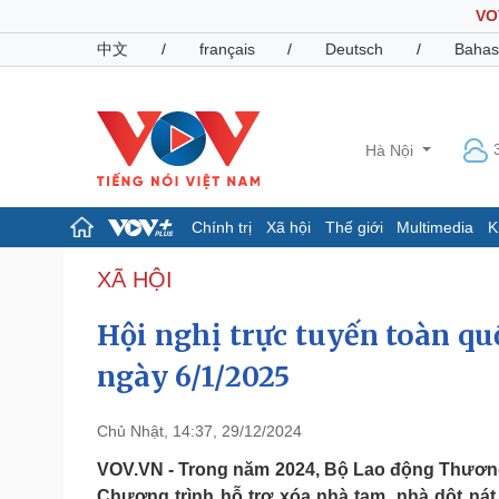
VO
中文
/
français
/
Deutsch
/
Bahas
Hà Nội
Chính trị
Xã hội
Thế giới
Multimedia
K
Chính trị
Xã hội
XÃ HỘI
Đảng
Tin 24h
Hội nghị trực tuyến toàn qu
Tổ chức nhân sự
Dự báo thời tiết
Quốc hội
Giáo dục
ngày 6/1/2025
Nhận diện sự thật
Dấu ấn VOV
Việc làm
Biển đảo
Chủ Nhật, 14:37, 29/12/2024
Pháp luật
Quân sự - Quốc phòng
VOV.VN - Trong năm 2024, Bộ Lao động Thương
Vụ án
Vũ khí
Chương trình hỗ trợ xóa nhà tạm, nhà dột nát 