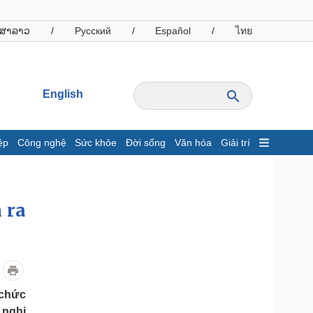
ສາລາວ
/
Русский
/
Español
/
ไทย
English
ệp
Công nghệ
Sức khỏe
Đời sống
Văn hóa
Giải trí
inh tế
Thị trường
ất động sản
Giá vàng
 ra
hởi nghiệp
Tiêu dùng
Tỷ giá
Chứng khoán
Giá cà phê
oanh nghiệp
Công nghệ
 chức
hông tin doanh nghiệp
Sành điệu
 nghị