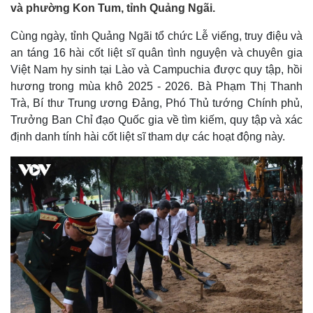
và phường Kon Tum, tỉnh Quảng Ngãi.
Cùng ngày, tỉnh Quảng Ngãi tổ chức Lễ viếng, truy điệu và
an táng 16 hài cốt liệt sĩ quân tình nguyện và chuyên gia
Việt Nam hy sinh tại Lào và Campuchia được quy tập, hồi
hương trong mùa khô 2025 - 2026. Bà Phạm Thị Thanh
Trà, Bí thư Trung ương Đảng, Phó Thủ tướng Chính phủ,
Trưởng Ban Chỉ đạo Quốc gia về tìm kiếm, quy tập và xác
định danh tính hài cốt liệt sĩ tham dự các hoạt động này.