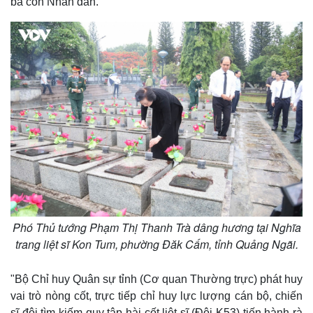
bà con Nhân dân.
Phó Thủ tướng Phạm Thị Thanh Trà dâng hương tại Nghĩa
trang liệt sĩ Kon Tum, phường Đăk Cấm, tỉnh Quảng Ngãi.
"Bộ Chỉ huy Quân sự tỉnh (Cơ quan Thường trực) phát huy
vai trò nòng cốt, trực tiếp chỉ huy lực lượng cán bộ, chiến
sĩ đội tìm kiếm quy tập hài cốt liệt sĩ (Đội K53) tiến hành rà