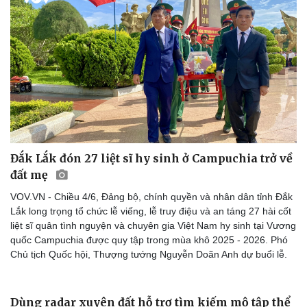
Đắk Lắk đón 27 liệt sĩ hy sinh ở Campuchia trở về
đất mẹ
VOV.VN - Chiều 4/6, Đảng bộ, chính quyền và nhân dân tỉnh Đắk
Văn hóa
Giải trí
Lắk long trọng tổ chức lễ viếng, lễ truy điệu và an táng 27 hài cốt
Sân khấu - Điện ảnh
Nghệ sĩ
liệt sĩ quân tình nguyện và chuyên gia Việt Nam hy sinh tại Vương
Văn học
Thời trang
quốc Campuchia được quy tập trong mùa khô 2025 - 2026. Phó
Âm nhạc
Sao Việt
Chủ tịch Quốc hội, Thượng tướng Nguyễn Doãn Anh dự buổi lễ.
Di sản
Dùng radar xuyên đất hỗ trợ tìm kiếm mộ tập thể