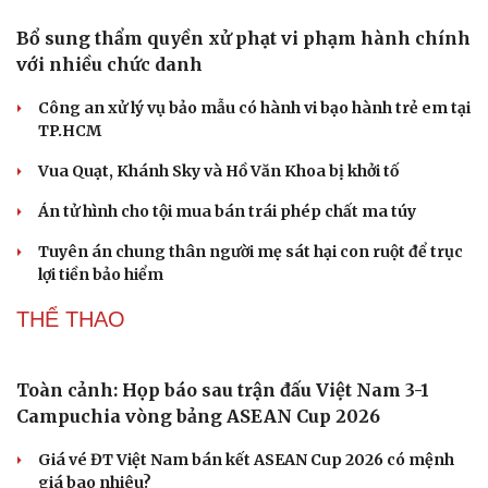
Giá bạc hôm nay: Giá bạc trong nước ở mức 61,9 triệu
đồng/kg
Quảng Ninh chấm dứt hoạt động các cơ sở giết mổ nhỏ lẻ
trước ngày 31/10/2026
Giá vàng hôm nay 7/8: Vàng trong nước có giá 139,2-
142,2 triệu đồng/lượng
PHÁP LUẬT
Bổ sung thẩm quyền xử phạt vi phạm hành chính
với nhiều chức danh
Công an xử lý vụ bảo mẫu có hành vi bạo hành trẻ em tại
TP.HCM
Vua Quạt, Khánh Sky và Hồ Văn Khoa bị khởi tố
Án tử hình cho tội mua bán trái phép chất ma túy
Tuyên án chung thân người mẹ sát hại con ruột để trục