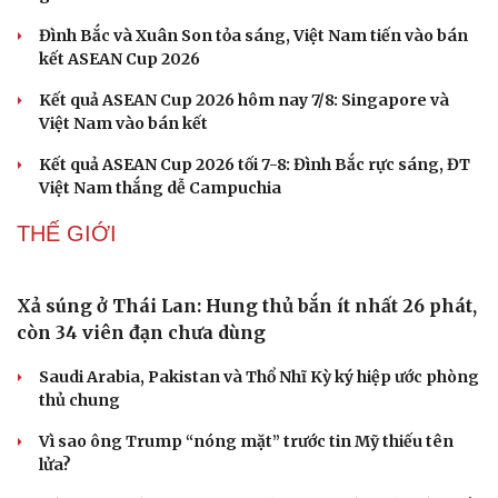
lợi tiền bảo hiểm
THỂ THAO
Toàn cảnh: Họp báo sau trận đấu Việt Nam 3-1
Campuchia vòng bảng ASEAN Cup 2026
Giá vé ĐT Việt Nam bán kết ASEAN Cup 2026 có mệnh
giá bao nhiêu?
Đình Bắc và Xuân Son tỏa sáng, Việt Nam tiến vào bán
kết ASEAN Cup 2026
Kết quả ASEAN Cup 2026 hôm nay 7/8: Singapore và
Việt Nam vào bán kết
Kết quả ASEAN Cup 2026 tối 7-8: Đình Bắc rực sáng, ĐT
Việt Nam thắng dễ Campuchia
THẾ GIỚI