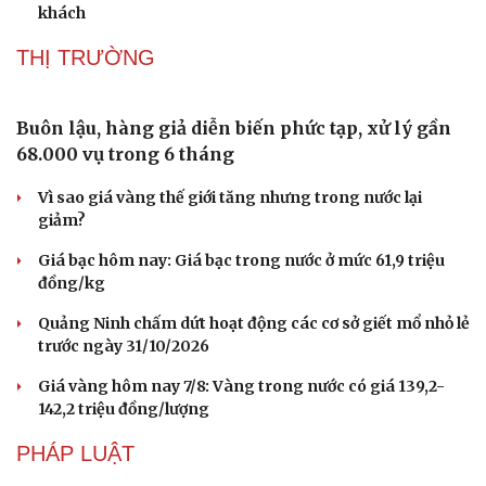
Bảo tàng Tưởng niệm Hòa bình tại Nhật Bản đón lượng
khách kỷ lục
Du lịch biển Việt Nam: Muốn bứt phá phải vượt khỏi lợi
thế tự nhiên
Khách quốc tế đến Việt Nam 7 tháng 2026: Những con
số nổi bật
Nhặt bỏ 'hạt sạn' để làng biển Đắk Lắk giữ chân du
khách
THỊ TRƯỜNG
Buôn lậu, hàng giả diễn biến phức tạp, xử lý gần
68.000 vụ trong 6 tháng
Vì sao giá vàng thế giới tăng nhưng trong nước lại
giảm?