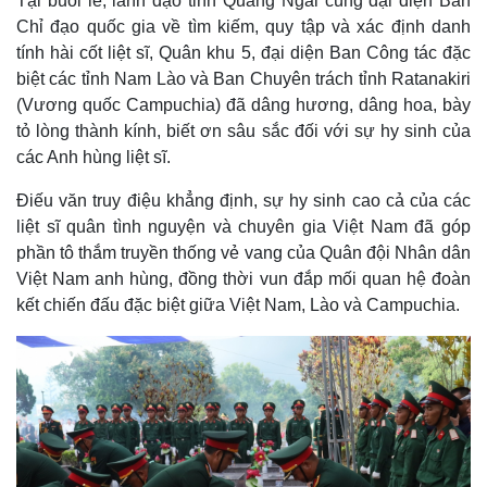
Tại buổi lễ, lãnh đạo tỉnh Quảng Ngãi cùng đại diện Ban
Vụ án
Vũ khí
Chỉ đạo quốc gia về tìm kiếm, quy tập và xác định danh
Tin nóng
Việt Nam
Tư vấn luật
Phân tích
tính hài cốt liệt sĩ, Quân khu 5, đại diện Ban Công tác đặc
biệt các tỉnh Nam Lào và Ban Chuyên trách tỉnh Ratanakiri
(Vương quốc Campuchia) đã dâng hương, dâng hoa, bày
tỏ lòng thành kính, biết ơn sâu sắc đối với sự hy sinh của
các Anh hùng liệt sĩ.
Điếu văn truy điệu khẳng định, sự hy sinh cao cả của các
liệt sĩ quân tình nguyện và chuyên gia Việt Nam đã góp
phần tô thắm truyền thống vẻ vang của Quân đội Nhân dân
Việt Nam anh hùng, đồng thời vun đắp mối quan hệ đoàn
kết chiến đấu đặc biệt giữa Việt Nam, Lào và Campuchia.