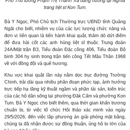
Phó Thủ tướng Phạm Thị Thanh Trà dâng hương tại Nghĩa
trang liệt sĩ Kon Tum.
Bà Y Ngọc, Phó Chủ tịch Thường trực UBND tỉnh Quảng
Ngãi cho biết, nhiệm vụ của các lực lượng chức năng và
đơn vị liên quan là tiến hành khai quật, thăm dò dứt điểm
để đưa hài cốt các anh hùng liệt sĩ thuộc Trung đoàn
24A/Mặt trận B3, Tiểu đoàn Đặc công 406, Tiểu đoàn Bộ
binh 304 hy sinh trong trận tiến công Tết Mậu Thân 1968
về với đồng đội và quê hương.
Khu vực khai quật lần này nằm dọc trục đường Trường
Chinh, trải dài qua nhiều phân đoạn phức tạp, ảnh hưởng
trực tiếp hạ tầng kỹ thuật ngầm và phần tài sản, kiến trúc
của các hộ dân sống tại phường Đăk Cấm và phường Kon
Tum. Bà Y Ngọc cho biết thêm, qua thời gian khẩn trương
chuẩn bị, từ việc tổ chức Hội thảo xác minh vào ngày
29/5/2026, đến việc lập phương án giải phóng mặt bằng,
chúng ta đã nhận được sự đồng thuận, ủng hộ to lớn của