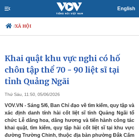
English
XÃ HỘI
/
Khai quật khu vực nghi có hố
Chính trị
Xã hội
Đảng
Tin 24h
chôn tập thể 70 - 90 liệt sĩ tại
Tổ chức nhân sự
Dự báo thời tiết
tỉnh Quảng Ngãi
Quốc hội
Giáo dục
Nhận diện sự thật
Dấu ấn VOV
Việc làm
Thứ Sáu, 11:50, 05/06/2026
Biển đảo
VOV.VN - Sáng 5/6, Ban Chỉ đạo về tìm kiếm, quy tập và
xác định danh tính hài cốt liệt sĩ tỉnh Quảng Ngãi tổ
chức Lễ dâng hoa, dâng hương và tiến hành công tác
khai quật, tìm kiếm, quy tập hài cốt liệt sĩ tại khu vực
đường Trường Chinh, thuộc địa bàn phường Đắk Cấm