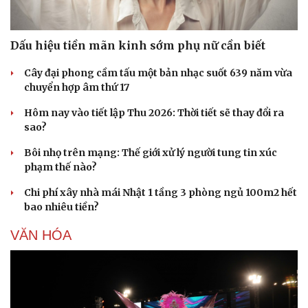
Dấu hiệu tiền mãn kinh sớm phụ nữ cần biết
Cây đại phong cầm tấu một bản nhạc suốt 639 năm vừa
chuyển hợp âm thứ 17
Hôm nay vào tiết lập Thu 2026: Thời tiết sẽ thay đổi ra
sao?
Bôi nhọ trên mạng: Thế giới xử lý người tung tin xúc
phạm thế nào?
Chi phí xây nhà mái Nhật 1 tầng 3 phòng ngủ 100m2 hết
bao nhiêu tiền?
VĂN HÓA
Du lịch
Podcast
Tư vấn
Câu chuyện thời sự
Săn Tour
Đọc truyện đêm khuya
check-in
Cửa sổ tình yêu
Kể chuyện cho bé