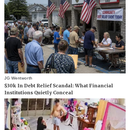
Doanh nghiệp
Công nghệ
Thông tin doanh nghiệp
Sành điệu
Doanh nghiệp 24h
Tin Công nghệ
Doanh nhân
Trải nghiệm
Vì cộng đồng
Chuyển đổi số