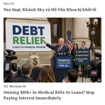
Sức khỏe
Đời sống
Dinh dưỡng - món ngon
Nhà đẹp
Cây thuốc
Blog
Sản phụ khoa
Tình yêu - Gia đình
Nhi khoa
Nam khoa
Làm đẹp - giảm cân
Phòng mạch online
Ăn sạch sống khỏe