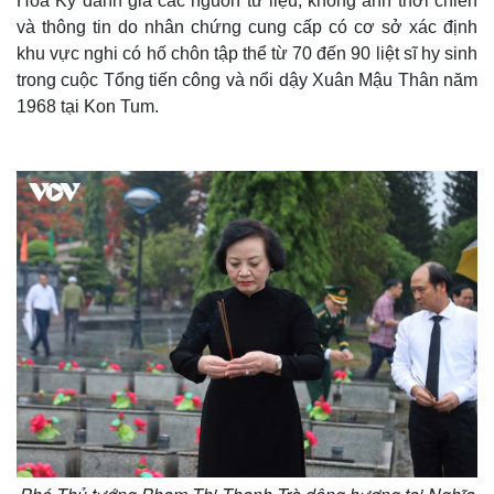
Hoa Kỳ đánh giá các nguồn tư liệu, không ảnh thời chiến
và thông tin do nhân chứng cung cấp có cơ sở xác định
khu vực nghi có hố chôn tập thể từ 70 đến 90 liệt sĩ hy sinh
trong cuộc Tổng tiến công và nổi dậy Xuân Mậu Thân năm
1968 tại Kon Tum.
Thế giới
Multimedia
Quan sát
Video
Cuộc sống đó đây
Ảnh
Hồ sơ
E-Magazine
Infographic