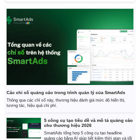
Thể thao
Ô tô - Xe máy
Bóng đá
Ô tô
Lịch thi đấu bóng đá
Xe máy
Thế giới thể thao
Tư vấn
eSports
Hậu trường
Các chỉ số quảng cáo trong trình quản lý của SmartAds
Thông qua các chỉ số này, thương hiệu đánh giá mức độ hiển thị,
tương tác, hiệu quả chi phí.
5 công cụ tạo tiêu đề và mô tả quảng cáo
cho thương hiệu 2026
SmartAds tổng hợp 5 công cụ tạo headline
quảng cáo bằng AI giúp tiết kiệm thời gian và tối