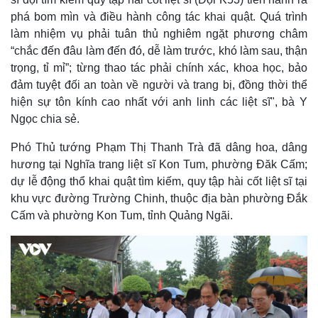
phá bom mìn và điều hành công tác khai quật. Quá trình
làm nhiệm vụ phải tuân thủ nghiêm ngặt phương châm
“chắc đến đâu làm đến đó, dễ làm trước, khó làm sau, thận
trọng, tỉ mỉ”; từng thao tác phải chính xác, khoa học, bảo
đảm tuyệt đối an toàn về người và trang bị, đồng thời thể
hiện sự tôn kính cao nhất với anh linh các liệt sĩ", bà Y
Ngọc chia sẻ.
Phó Thủ tướng Phạm Thị Thanh Trà đã dâng hoa, dâng
hương tại Nghĩa trang liệt sĩ Kon Tum, phường Đăk Cấm;
dự lễ động thổ khai quật tìm kiếm, quy tập hài cốt liệt sĩ tại
khu vực đường Trường Chinh, thuộc địa bàn phường Đắk
Cấm và phường Kon Tum, tỉnh Quảng Ngãi.
Kinh tế
Thị trường
Bất động sản
Giá vàng
Khởi nghiệp
Tiêu dùng
Tỷ giá
Chứng khoán