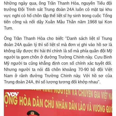
Những ngày qua, ông Trần Thanh Hòa, nguyên Tiểu đội
trưởng Đội Trinh sát Trung đoàn 24A luôn có mặt tại khu
vực nghi có hố chôn tập thể liệt sĩ hy sinh trong cuộc Tổng
tiến công và nổi dậy Xuân Mậu Thân năm 1968 tại Kon
Tum.
Ông Trần Thanh Hòa cho biết: "Danh sách liệt sĩ Trung
đoàn 24A quản lý thì số liệt sĩ mà đơn vị ghi vào hồ sơ là
không lấy được thi hài thì chính là số mà phía quân đội Mỹ
người ta gom chôn ở đường Trường Chinh này. Cựu Binh
Mỹ người ta cũng khẳng định con số chính xác tuyệt đối.
Nhưng người ta nói đã chôn khoảng 70-90 bộ đội Việt
Nam ở rảnh đường Trường Chinh này. Với hồ sơ của
Trung đoàn 24A, thì số lượng tương đối khớp nhau".