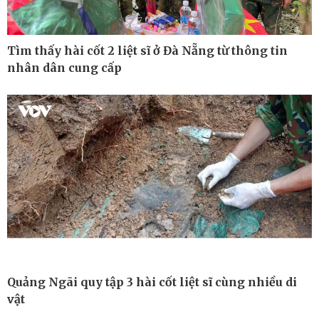
Tìm thấy hài cốt 2 liệt sĩ ở Đà Nẵng từ thông tin
nhân dân cung cấp
Thế giới
Multimedia
Quảng Ngãi quy tập 3 hài cốt liệt sĩ cùng nhiều di
Quan sát
Ảnh
vật
Cuộc sống đó đây
Video