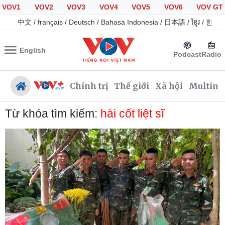
VOV1
VOV2
VOV3
VOV4
VOV5
VOV6
VOV GT
中文
/
français
/
Deutsch
/
Bahasa Indonesia
/
日本語
/
ខ្មែរ
/
한국
English
Podcast
Radio
Chính trị
Thế giới
Xã hội
Multime
Từ khóa tìm kiếm:
hài cốt liệt sĩ
Chính trị
Xã hội
Đảng
Tin 24h
Tổ chức nhân sự
Giáo dục
Quốc hội
Dự báo thời tiết
Nhận diện sự thật
Dấu ấn VOV
Việc làm
Biển đảo