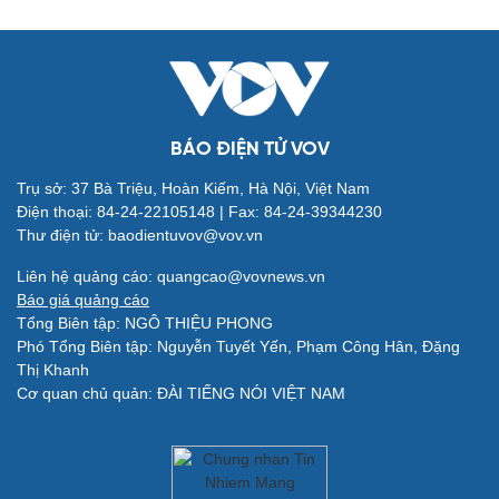
Quân sự - Quốc phòng
Vũ khí
Việt Nam
Phân tích
BÁO ĐIỆN TỬ VOV
Trụ sở: 37 Bà Triệu, Hoàn Kiếm, Hà Nội, Việt Nam
Điện thoại: 84-24-22105148 | Fax: 84-24-39344230
Thư điện tử: baodientuvov@vov.vn
Liên hệ quảng cáo: quangcao@vovnews.vn
Báo giá quảng cáo
Tổng Biên tập: NGÔ THIỆU PHONG
Phó Tổng Biên tập: Nguyễn Tuyết Yến, Phạm Công Hân, Đặng
Thị Khanh
Cơ quan chủ quản: ĐÀI TIẾNG NÓI VIỆT NAM