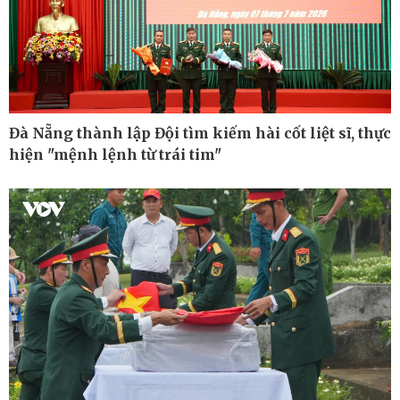
Bất động sản
Giá vàng
Khởi nghiệp
Tiêu dùng
Tỷ giá
Chứng khoán
Giá cà phê
Đà Nẵng thành lập Đội tìm kiếm hài cốt liệt sĩ, thực
hiện "mệnh lệnh từ trái tim"