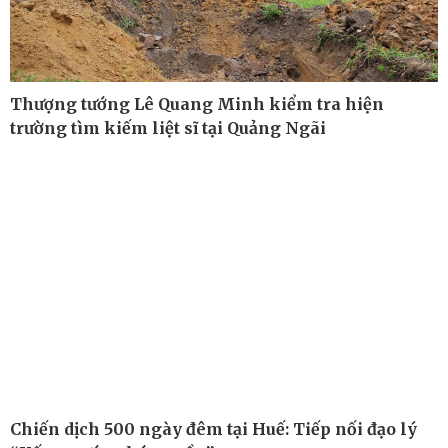
Thượng tướng Lê Quang Minh kiểm tra hiện
trường tìm kiếm liệt sĩ tại Quảng Ngãi
Công nghệ
Sức khỏe
Sành điệu
Dinh dưỡng - món ngon
Tin Công nghệ
Cây thuốc
Trải nghiệm
Sản phụ khoa
Chuyển đổi số
Nhi khoa
Nam khoa
Làm đẹp - giảm cân
Phòng mạch online
Ăn sạch sống khỏe
Chiến dịch 500 ngày đêm tại Huế: Tiếp nối đạo lý