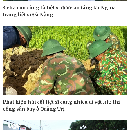
3 cha con cùng là liệt sĩ được an táng tại Nghĩa
trang liệt sĩ Đà Nẵng
Pháp luật
Thể thao
Vụ án
Pickleball
Tin nóng
Bóng đá quốc tế
Tư vấn luật
Bóng đá Việt Nam
Thế giới thể thao
Lịch thi đấu bóng đá
eSports
Hậu trường
Phát hiện hài cốt liệt sĩ cùng nhiều di vật khi thi
công sân bay ở Quảng Trị