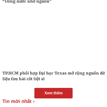
“Uống nước nhớ nguồn”
TP.HCM phối hợp Đại học Texas mở rộng nguồn dữ
liệu tìm hài cốt liệt sĩ
Đời sống
Văn hóa
Xem thêm
Nhà đẹp
Sân khấu - Điện ảnh
Tình yêu - Gia đình
Văn học
Tin mới nhất ›
Blog
Âm nhạc