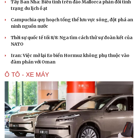
Tây Ban Nha: Biểu tình trên đảo Mallorca phản đối tình
trạng du lịch ồ ạt
Campuchia quy hoạch tổng thể lưu vực sông, đột phá an
ninh nguồn nước
Thời sự quốc tế tối 8/8: Nga tìm cách thử sự đoàn kết của
NATO
Iran: Việc mở lại Eo biển Hormuz không phụ thuộc vào
đàm phán với Oman
Ô TÔ - XE MÁY
Du lịch
Podcast
Tư vấn
Câu chuyện thời sự
Săn Tour
Đọc truyện đêm khuya
check-in
Cửa sổ tình yêu
Kể chuyện cho bé
Hạt giống tâm hồn