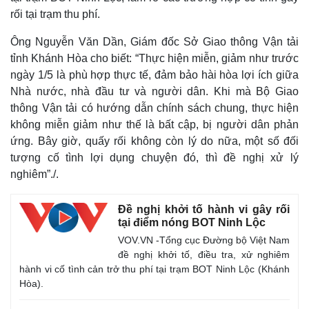
rối tại trạm thu phí.
Ông Nguyễn Văn Dần, Giám đốc Sở Giao thông Vận tải
tỉnh Khánh Hòa cho biết: “Thực hiện miễn, giảm như trước
ngày 1/5 là phù hợp thực tế, đảm bảo hài hòa lợi ích giữa
Nhà nước, nhà đầu tư và người dân. Khi mà Bộ Giao
thông Vận tải có hướng dẫn chính sách chung, thực hiện
không miễn giảm như thế là bất cập, bị người dân phản
ứng. Bây giờ, quấy rối không còn lý do nữa, một số đối
tượng cố tình lợi dụng chuyện đó, thì đề nghị xử lý
nghiêm”./.
Thế giới
Multimedia
Đề nghị khởi tố hành vi gây rối
Quan sát
Video
tại điểm nóng BOT Ninh Lộc
Cuộc sống đó đây
Ảnh
Hồ sơ
E-Magazine
VOV.VN -Tổng cục Đường bộ Việt Nam
Infographic
đề nghị khởi tố, điều tra, xử nghiêm
hành vi cố tình cản trở thu phí tại trạm BOT Ninh Lộc (Khánh
Hòa).