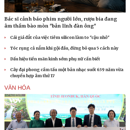
Doanh nghiệp
Công nghệ
Bác sĩ cảnh báo phim người lớn, rượu bia đang
Thông tin doanh nghiệp
Sành điệu
âm thầm bào mòn "bản lĩnh đàn ông"
Doanh nghiệp 24h
Tin Công nghệ
Doanh nhân
Trải nghiệm
Cái giá đắt của việc tiêm silicon làm to "cậu nhỏ"
Vì cộng đồng
Chuyển đổi số
Tóc rụng cả nắm khi gội đầu, đừng bỏ qua 5 cách này
Dấu hiệu tiền mãn kinh sớm phụ nữ cần biết
Cây đại phong cầm tấu một bản nhạc suốt 639 năm vừa
chuyển hợp âm thứ 17
VĂN HÓA