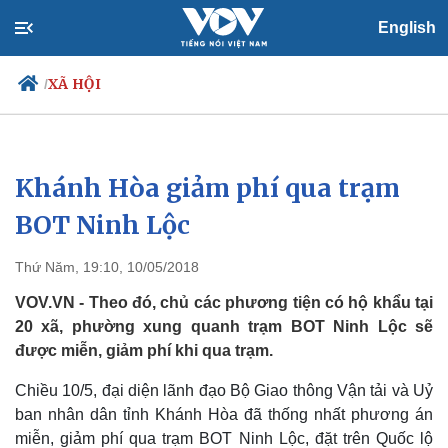
English
XÃ HỘI
/
Khánh Hòa giảm phí qua trạm
Chính trị
Xã hội
Đảng
Tin 24h
BOT Ninh Lộc
Tổ chức nhân sự
Dự báo thời tiết
Quốc hội
Giáo dục
Thứ Năm, 19:10, 10/05/2018
Nhận diện sự thật
Dấu ấn VOV
Việc làm
VOV.VN - Theo đó, chủ các phương tiện có hộ khẩu tại
Biển đảo
20 xã, phường xung quanh trạm BOT Ninh Lộc sẽ
được miễn, giảm phí khi qua trạm.
Chiều 10/5, đại diện lãnh đạo Bộ Giao thông Vận tải và Uỷ
ban nhân dân tỉnh Khánh Hòa đã thống nhất phương án
miễn, giảm phí qua trạm BOT Ninh Lộc, đặt trên Quốc lộ