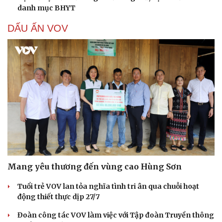
danh mục BHYT
DẤU ẤN VOV
Mang yêu thương đến vùng cao Hùng Sơn
Cải chính
Tuổi trẻ VOV lan tỏa nghĩa tình tri ân qua chuỗi hoạt
động thiết thực dịp 27/7
Đoàn công tác VOV làm việc với Tập đoàn Truyền thông