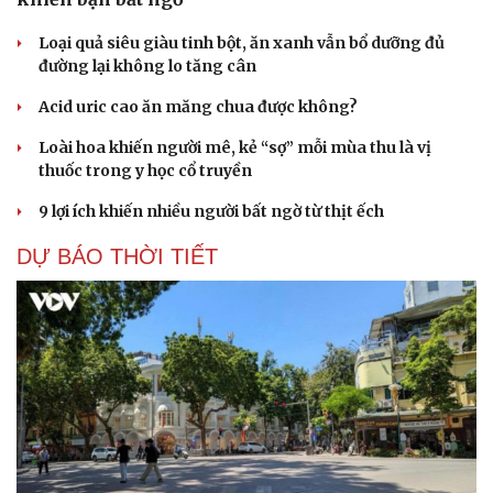
Loại quả siêu giàu tinh bột, ăn xanh vẫn bổ dưỡng đủ
đường lại không lo tăng cân
Acid uric cao ăn măng chua được không?
Loài hoa khiến người mê, kẻ “sợ” mỗi mùa thu là vị
thuốc trong y học cổ truyền
9 lợi ích khiến nhiều người bất ngờ từ thịt ếch
DỰ BÁO THỜI TIẾT