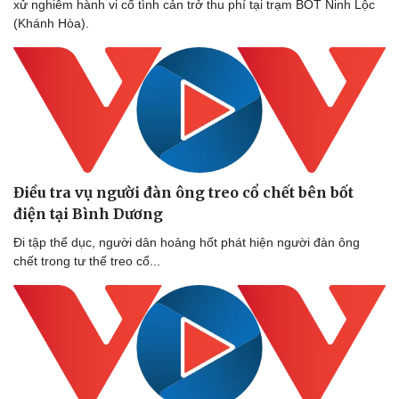
Bóng đá
Ô tô
xử nghiêm hành vi cố tình cản trở thu phí tại trạm BOT Ninh Lộc
Lịch thi đấu bóng đá
Xe máy
(Khánh Hòa).
Thế giới thể thao
Tư vấn
eSports
Hậu trường
Điều tra vụ người đàn ông treo cổ chết bên bốt
điện tại Bình Dương
Đi tập thể dục, người dân hoảng hốt phát hiện người đàn ông
chết trong tư thế treo cổ...