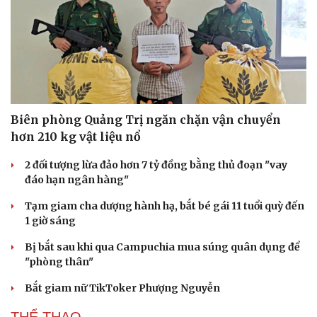
Biên phòng Quảng Trị ngăn chặn vận chuyển
hơn 210 kg vật liệu nổ
Văn hóa
Giải trí
2 đối tượng lừa đảo hơn 7 tỷ đồng bằng thủ đoạn "vay
Sân khấu - Điện ảnh
Nghệ sĩ
đáo hạn ngân hàng"
Văn học
Thời trang
Tạm giam cha dượng hành hạ, bắt bé gái 11 tuổi quỳ đến
Âm nhạc
Sao Việt
1 giờ sáng
Di sản
Bị bắt sau khi qua Campuchia mua súng quân dụng để
"phòng thân"
Bắt giam nữ TikToker Phượng Nguyễn