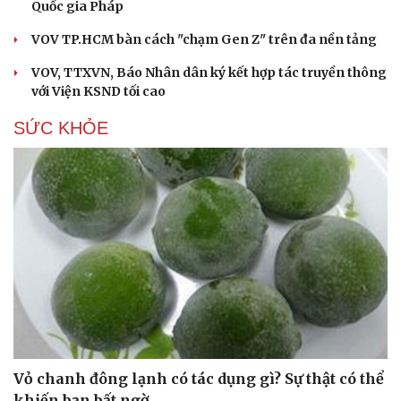
Quốc gia Pháp
VOV TP.HCM bàn cách "chạm Gen Z" trên đa nền tảng
VOV, TTXVN, Báo Nhân dân ký kết hợp tác truyền thông
với Viện KSND tối cao
SỨC KHỎE
Vỏ chanh đông lạnh có tác dụng gì? Sự thật có thể
khiến bạn bất ngờ