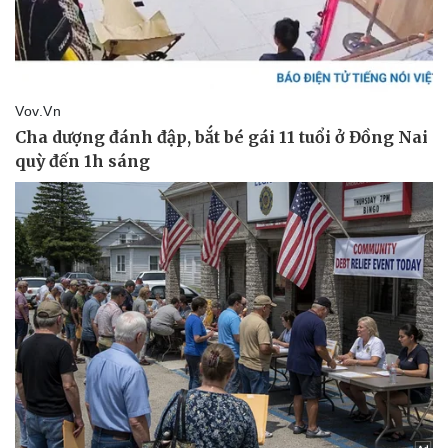
Pháp luật
Quân sự - Quốc phòng
Vụ án
Vũ khí
Tin nóng
Việt Nam