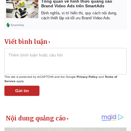
Tổng quan về hình thức quảng cáo
Brand Video Ads trên SmartAds
Định nghĩa, vị trí hiển thị, quy cách nội dung,
cách thiết lập và tối ưu Brand Video Ads.
Viết bình luận
This site is protected by reCAPTCHA and the Google
Privacy Policy
and
Terms of
Service
apply.
Gửi tin
Kinh tế
Thị trường
Bất động sản
Giá vàng
Khởi nghiệp
Tiêu dùng
Tỷ giá
Chứng khoán
Giá cà phê