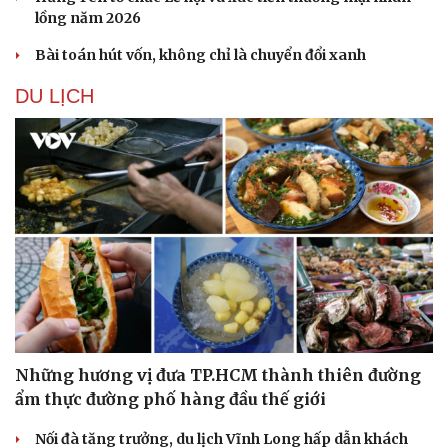
lồng năm 2026
Bài toán hút vốn, không chỉ là chuyển đổi xanh
Sức khỏe
Đời sống
DU LỊCH
Dinh dưỡng - món ngon
Nhà đẹp
Cây thuốc
Blog
Sản phụ khoa
Tình yêu - Gia đình
Nhi khoa
Nam khoa
Làm đẹp - giảm cân
Phòng mạch online
Ăn sạch sống khỏe
Những hương vị đưa TP.HCM thành thiên đường
ẩm thực đường phố hàng đầu thế giới
Nối đà tăng trưởng, du lịch Vĩnh Long hấp dẫn khách