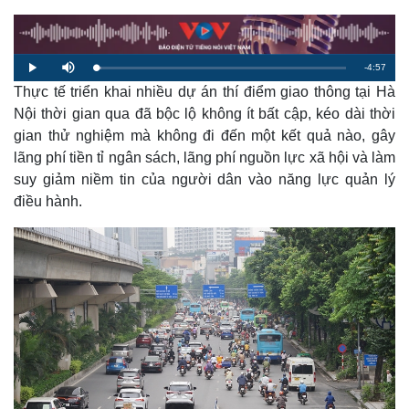
R
-
4:57
L
P
M
o
l
u
a
Thực tế triển khai nhiều dự án thí điểm giao thông tại Hà
a
t
e
d
y
e
e
Nội thời gian qua đã bộc lộ không ít bất cập, kéo dài thời
d
m
:
gian thử nghiệm mà không đi đến một kết quả nào, gây
2
.
a
0
lãng phí tiền tỉ ngân sách, lãng phí nguồn lực xã hội và làm
7
%
suy giảm niềm tin của người dân vào năng lực quản lý
i
điều hành.
n
i
n
g
T
i
m
e