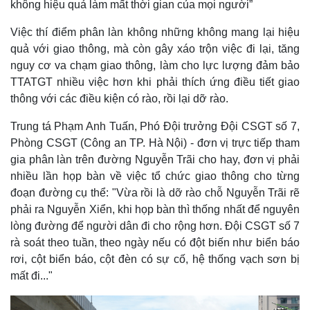
không hiệu quả làm mất thời gian của mọi người”
Việc thí điểm phân làn không những không mang lại hiệu
quả với giao thông, mà còn gây xáo trộn việc đi lại, tăng
nguy cơ va chạm giao thông, làm cho lực lượng đảm bảo
TTATGT nhiều việc hơn khi phải thích ứng điều tiết giao
thông với các điều kiện có rào, rồi lại dỡ rào.
Trung tá Phạm Anh Tuấn, Phó Đội trưởng Đội CSGT số 7,
Phòng CSGT (Công an TP. Hà Nội) - đơn vị trực tiếp tham
gia phân làn trên đường Nguyễn Trãi cho hay, đơn vị phải
nhiều lần họp bàn về việc tổ chức giao thông cho từng
đoạn đường cụ thể: "Vừa rồi là dỡ rào chỗ Nguyễn Trãi rẽ
phải ra Nguyễn Xiển, khi họp bàn thì thống nhất để nguyên
lòng đường để người dân đi cho rộng hơn. Đội CSGT số 7
rà soát theo tuần, theo ngày nếu có đột biến như biển báo
rơi, cột biển báo, cột đèn có sự cố, hệ thống vạch sơn bị
mất đi..."