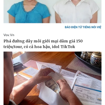
Doanh nghiệp
Công nghệ
Thông tin doanh nghiệp
Sành điệu
Doanh nghiệp 24h
Tin Công nghệ
Doanh nhân
Trải nghiệm
Vì cộng đồng
Chuyển đổi số