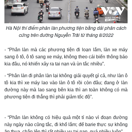
Hà Nội thí điểm phân làn phương tiện bằng dải phân cách
cứng trên đường Nguyễn Trãi từ tháng 8/2022
- “Phân làn mà các phương tiện đi loạn lắm, làn xe máy
sang ô tô, ô tô sang xe máy, không theo cái biển thông báo
kia đâu, nó khiến xảy ra tai nạn và ùn tắc nhiều”.
- “Phân làn đi phân làn lại không giải quyết gì cả, như làn ô
tô kia thì xe máy lao vào làn ô tô rồi còn đâu; đang ở làn
đường này mà lao sang bên kia thì an toàn không có mà
phương tiện đi thẳng thì phải giảm tốc độ”.
- “Phân làn không có hiệu quả một tí nào vì đoạn đường
này ngày nào cũng tắc, đi khổ lắm; để barie thực sự không
ăn thua, chắn lên thì rất nhiều vụ tai nạn, quá nhiều luôn”.