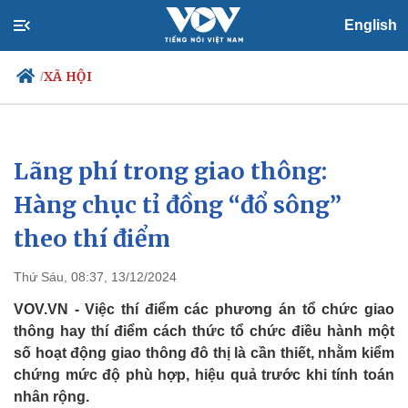
English
XÃ HỘI
/
Lãng phí trong giao thông:
Chính trị
Xã hội
Đảng
Tin 24h
Hàng chục tỉ đồng “đổ sông”
Tổ chức nhân sự
Dự báo thời tiết
theo thí điểm
Quốc hội
Giáo dục
Nhận diện sự thật
Dấu ấn VOV
Việc làm
Thứ Sáu, 08:37, 13/12/2024
Biển đảo
VOV.VN - Việc thí điểm các phương án tổ chức giao
thông hay thí điểm cách thức tổ chức điều hành một
số hoạt động giao thông đô thị là cần thiết, nhằm kiểm
chứng mức độ phù hợp, hiệu quả trước khi tính toán
nhân rộng.