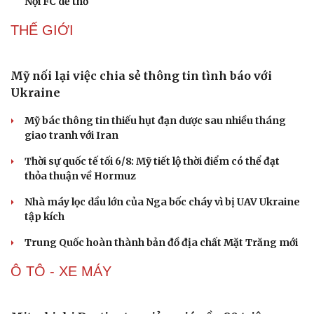
Trương Vinh Hiển và bạn gái thắng áp đảo trong
ngày mở màn Ho Chi Minh City Open
ĐT Việt Nam thiếu 5 trụ cột, cầu thủ Campuchia tươi rói
trên sân tập
Tin bóng đá 6-8: Nhân tố bí ẩn xuất hiện ở trận Việt Nam
vs Campuchia?
Lịch thi đấu V-League 2026/2027: HAGL đối đầu Nam
Định ngay ở trận ra quân
Kết quả bốc thăm Cúp Quốc gia 2026/2027: CAHN và Hà
Nội FC dễ thở