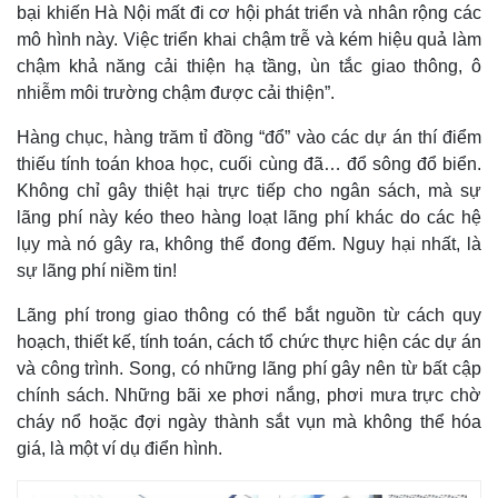
Vụ án
Vũ khí
bại khiến Hà Nội mất đi cơ hội phát triển và nhân rộng các
Tin nóng
Việt Nam
mô hình này. Việc triển khai chậm trễ và kém hiệu quả làm
Tư vấn luật
Phân tích
chậm khả năng cải thiện hạ tầng, ùn tắc giao thông, ô
nhiễm môi trường chậm được cải thiện”.
Hàng chục, hàng trăm tỉ đồng “đổ” vào các dự án thí điểm
thiếu tính toán khoa học, cuối cùng đã… đổ sông đổ biển.
Không chỉ gây thiệt hại trực tiếp cho ngân sách, mà sự
lãng phí này kéo theo hàng loạt lãng phí khác do các hệ
lụy mà nó gây ra, không thể đong đếm. Nguy hại nhất, là
sự lãng phí niềm tin!
Lãng phí trong giao thông có thể bắt nguồn từ cách quy
hoạch, thiết kế, tính toán, cách tổ chức thực hiện các dự án
và công trình. Song, có những lãng phí gây nên từ bất cập
chính sách. Những bãi xe phơi nắng, phơi mưa trực chờ
cháy nổ hoặc đợi ngày thành sắt vụn mà không thể hóa
giá, là một ví dụ điển hình.