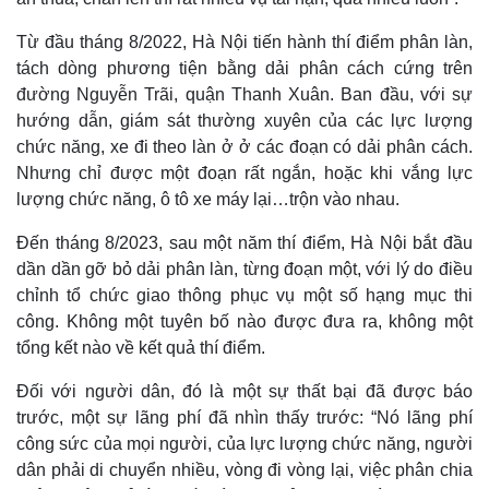
Từ đầu tháng 8/2022, Hà Nội tiến hành thí điểm phân làn,
tách dòng phương tiện bằng dải phân cách cứng trên
đường Nguyễn Trãi, quận Thanh Xuân. Ban đầu, với sự
hướng dẫn, giám sát thường xuyên của các lực lượng
chức năng, xe đi theo làn ở ở các đoạn có dải phân cách.
Nhưng chỉ được một đoạn rất ngắn, hoặc khi vắng lực
lượng chức năng, ô tô xe máy lại…trộn vào nhau.
Đến tháng 8/2023, sau một năm thí điểm, Hà Nội bắt đầu
dần dần gỡ bỏ dải phân làn, từng đoạn một, với lý do điều
chỉnh tổ chức giao thông phục vụ một số hạng mục thi
Thế giới
Multimedia
công. Không một tuyên bố nào được đưa ra, không một
Quan sát
Video
tổng kết nào về kết quả thí điểm.
Cuộc sống đó đây
Ảnh
Hồ sơ
E-Magazine
Đối với người dân, đó là một sự thất bại đã được báo
Infographic
trước, một sự lãng phí đã nhìn thấy trước: “Nó lãng phí
công sức của mọi người, của lực lượng chức năng, người
dân phải di chuyển nhiều, vòng đi vòng lại, việc phân chia