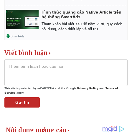
Thể thao
Ô tô - Xe máy
Hình thức quảng cáo Native Article trên
Bóng đá
Ô tô
hệ thống SmartAds
Lịch thi đấu bóng đá
Xe máy
Tham khảo bài viết sau để nắm vị trí, quy cách
Thế giới thể thao
Tư vấn
nội dung, cách thiết lập và tối ưu.
eSports
Hậu trường
Viết bình luận
This site is protected by reCAPTCHA and the Google
Privacy Policy
and
Terms of
Service
apply.
Gửi tin