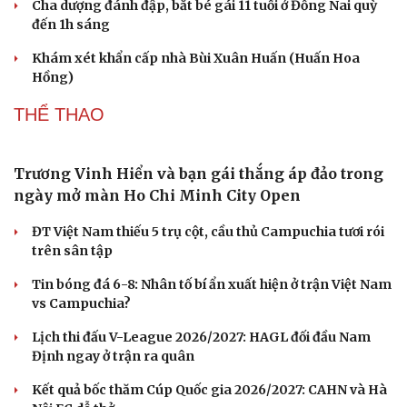
Bàn giao nhóm đối tượng bị Interpol truy nã đỏ,
lừa đảo hơn 327 tỷ đồng
Bắt giữ người phụ nữ giả danh công an lừa đảo "chạy
án" 400 triệu đồng
Tạm giữ hình sự người đàn ông đạp ngã chồng cũ của
bạn gái giữa đường
Cha dượng đánh đập, bắt bé gái 11 tuổi ở Đồng Nai quỳ
đến 1h sáng
Khám xét khẩn cấp nhà Bùi Xuân Huấn (Huấn Hoa
Hồng)
THỂ THAO