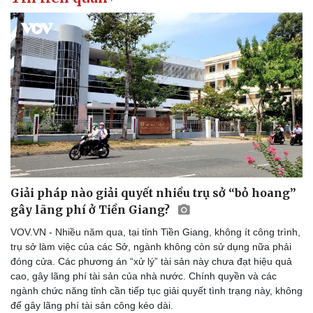
Sức khỏe
Đời sống
Dinh dưỡng - món ngon
Nhà đẹp
Cây thuốc
Blog
Sản phụ khoa
Tình yêu - Gia đình
Nhi khoa
Nam khoa
Giải pháp nào giải quyết nhiều trụ sở “bỏ hoang”
Làm đẹp - giảm cân
gây lãng phí ở Tiền Giang?
Phòng mạch online
Ăn sạch sống khỏe
VOV.VN - Nhiều năm qua, tại tỉnh Tiền Giang, không ít công trình,
trụ sở làm việc của các Sở, ngành không còn sử dụng nữa phải
đóng cửa. Các phương án “xử lý” tài sản này chưa đạt hiệu quả
cao, gây lãng phí tài sản của nhà nước. Chính quyền và các
ngành chức năng tỉnh cần tiếp tục giải quyết tình trạng này, không
để gây lãng phí tài sản công kéo dài.