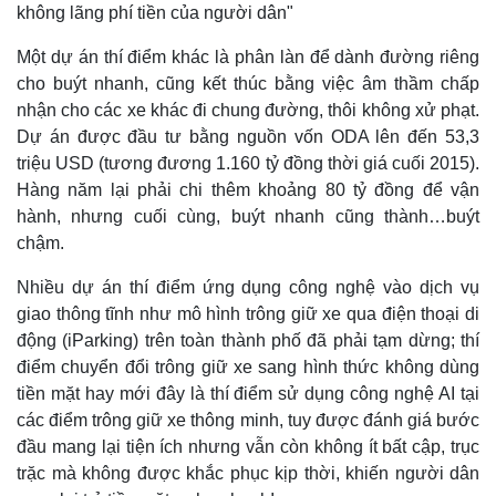
Giá cà phê
không lãng phí tiền của người dân"
Một dự án thí điểm khác là phân làn để dành đường riêng
cho buýt nhanh, cũng kết thúc bằng việc âm thầm chấp
nhận cho các xe khác đi chung đường, thôi không xử phạt.
Dự án được đầu tư bằng nguồn vốn ODA lên đến 53,3
triệu USD (tương đương 1.160 tỷ đồng thời giá cuối 2015).
Hàng năm lại phải chi thêm khoảng 80 tỷ đồng để vận
hành, nhưng cuối cùng, buýt nhanh cũng thành…buýt
chậm.
Nhiều dự án thí điểm ứng dụng công nghệ vào dịch vụ
giao thông tĩnh như mô hình trông giữ xe qua điện thoại di
động (iParking) trên toàn thành phố đã phải tạm dừng; thí
điểm chuyển đổi trông giữ xe sang hình thức không dùng
tiền mặt hay mới đây là thí điểm sử dụng công nghệ AI tại
các điểm trông giữ xe thông minh, tuy được đánh giá bước
đầu mang lại tiện ích nhưng vẫn còn không ít bất cập, trục
trặc mà không được khắc phục kịp thời, khiến người dân