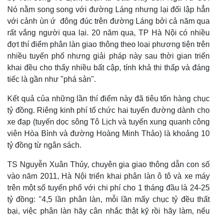
Nó nằm song song với đường Láng nhưng lại đối lập hẳn
với cảnh ùn ứ đông đúc trên đường Láng bởi cả năm qua
rất vắng người qua lại. 20 năm qua, TP Hà Nội có nhiều
đợt thí điểm phân làn giao thông theo loại phương tiện trên
nhiều tuyến phố nhưng giải pháp này sau thời gian triển
khai đều cho thấy nhiều bất cập, tính khả thi thấp và đáng
tiếc là gần như "phá sản".
Kết quả của những lần thí điểm này đã tiêu tốn hàng chục
tỷ đồng. Riêng kinh phí tổ chức hai tuyến đường dành cho
xe đạp (tuyến dọc sông Tô Lịch và tuyến xung quanh công
viên Hòa Bình và đường Hoàng Minh Thảo) là khoảng 10
tỷ đồng từ ngân sách.
TS Nguyễn Xuân Thủy, chuyên gia giao thông dẫn con số
Kinh tế
Thị trường
vào năm 2011, Hà Nội triển khai phân làn ô tô và xe máy
Bất động sản
Giá vàng
trên một số tuyến phố với chi phí cho 1 tháng đầu là 24-25
Khởi nghiệp
Tiêu dùng
tỷ đồng: "4,5 lần phân làn, mỗi lần mấy chục tỷ đều thất
Tỷ giá
bại, việc phân làn hãy cân nhắc thật kỹ rồi hãy làm, nếu
Chứng khoán