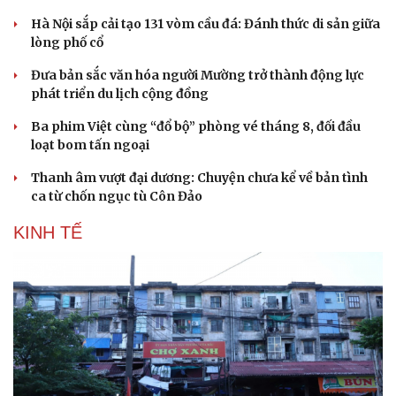
Hà Nội sắp cải tạo 131 vòm cầu đá: Đánh thức di sản giữa
lòng phố cổ
Đưa bản sắc văn hóa người Mường trở thành động lực
phát triển du lịch cộng đồng
Ba phim Việt cùng “đổ bộ” phòng vé tháng 8, đối đầu
loạt bom tấn ngoại
Thanh âm vượt đại dương: Chuyện chưa kể về bản tình
ca từ chốn ngục tù Côn Đảo
KINH TẾ
Du lịch
Podcast
Tư vấn
Câu chuyện thời sự
Săn Tour
Đọc truyện đêm khuya
check-in
Cửa sổ tình yêu
Kể chuyện cho bé