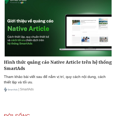
Hình thức quảng cáo Native Article trên hệ thống
SmartAds
Văn hóa
Giải trí
Tham khảo bài viết sau để nắm vị trí, quy cách nội dung, cách
thiết lập và tối ưu.
Sân khấu - Điện ảnh
Nghệ sĩ
Văn học
Thời trang
| SmartAds
Âm nhạc
Sao Việt
Di sản
ĐỜI SỐNG