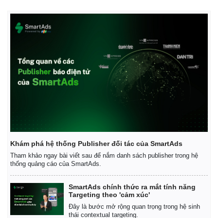
Khám phá hệ thống Publisher đối tác của SmartAds
Tham khảo ngay bài viết sau để nắm danh sách publisher trong hệ
thống quảng cáo của SmartAds.
SmartAds chính thức ra mắt tính năng
Targeting theo 'cảm xúc'
Đây là bước mở rộng quan trọng trong hệ sinh
thái contextual targeting.