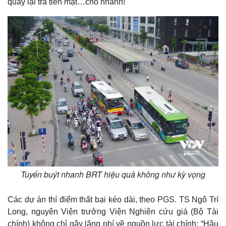
quay lại trả tiền mặt…cho nhanh!
Tuyến buýt nhanh BRT hiệu quả không như kỳ vọng
Các dự án thí điểm thất bại kéo dài, theo PGS. TS Ngô Trí
Long, nguyên Viện trưởng Viện Nghiên cứu giá (Bộ Tài
chính) không chỉ gây lãng phí về nguồn lực tài chính: “Hậu