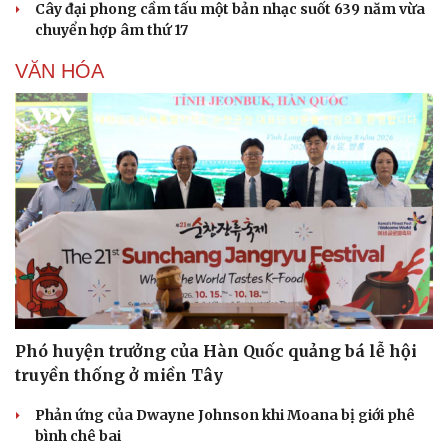
Cây đại phong cầm tấu một bản nhạc suốt 639 năm vừa
chuyển hợp âm thứ 17
VĂN HÓA
Sức khỏe
Đời sống
Dinh dưỡng - món ngon
Nhà đẹp
Cây thuốc
Blog
Sản phụ khoa
Tình yêu - Gia đình
Nhi khoa
Nam khoa
Làm đẹp - giảm cân
Phòng mạch online
Ăn sạch sống khỏe
Phó huyện trưởng của Hàn Quốc quảng bá lễ hội
truyền thống ở miền Tây
Phản ứng của Dwayne Johnson khi Moana bị giới phê
bình chê bai