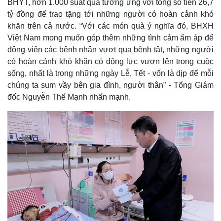
BHYT, hơn 1.000 suất quà tương ứng với tổng số tiền 26,7
tỷ đồng để trao tặng tới những người có hoàn cảnh khó
khăn trên cả nước. “Với các món quà ý nghĩa đó, BHXH
Việt Nam mong muốn góp thêm những tình cảm ấm áp để
động viên các bệnh nhân vượt qua bệnh tật, những người
có hoàn cảnh khó khăn có động lực vươn lên trong cuộc
sống, nhất là trong những ngày Lễ, Tết - vốn là dịp để mỗi
chúng ta sum vầy bên gia đình, người thân” - Tổng Giám
đốc Nguyễn Thế Mạnh nhấn mạnh.
Thế giới
Multimedia
Quan sát
Video
Cuộc sống đó đây
Ảnh
Hồ sơ
E-Magazine
Infographic