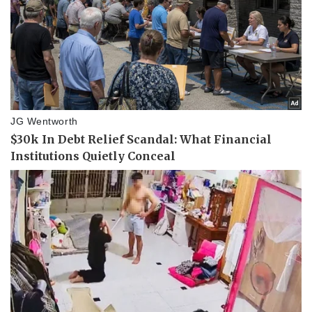
Vụ án
Vũ khí
Tin nóng
Việt Nam
Tư vấn luật
Phân tích