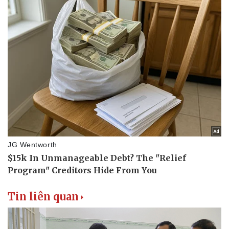
Thể thao
Ô tô - Xe máy
Bóng đá
Ô tô
Lịch thi đấu bóng đá
Xe máy
Thế giới thể thao
Tư vấn
eSports
Hậu trường
Tin liên quan