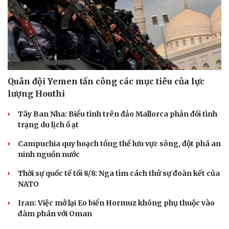
Quân đội Yemen tấn công các mục tiêu của lực
lượng Houthi
Tây Ban Nha: Biểu tình trên đảo Mallorca phản đối tình
trạng du lịch ồ ạt
Campuchia quy hoạch tổng thể lưu vực sông, đột phá an
ninh nguồn nước
Thời sự quốc tế tối 8/8: Nga tìm cách thử sự đoàn kết của
NATO
Iran: Việc mở lại Eo biển Hormuz không phụ thuộc vào
đàm phán với Oman