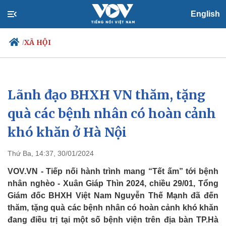
English
XÃ HỘI
/
Lãnh đạo BHXH VN thăm, tặng
Chính trị
Xã hội
Đảng
Tin 24h
quà các bệnh nhân có hoàn cảnh
Tổ chức nhân sự
Dự báo thời tiết
khó khăn ở Hà Nội
Quốc hội
Giáo dục
Nhận diện sự thật
Dấu ấn VOV
Việc làm
Thứ Ba, 14:37, 30/01/2024
Biển đảo
VOV.VN - Tiếp nối hành trình mang “Tết ấm” tới bệnh
nhân nghèo - Xuân Giáp Thìn 2024, chiều 29/01, Tổng
Giám đốc BHXH Việt Nam Nguyễn Thế Mạnh đã đến
thăm, tặng quà các bệnh nhân có hoàn cảnh khó khăn
đang điều trị tại một số bệnh viện trên địa bàn TP.Hà