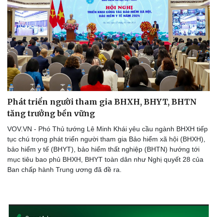
Doanh nghiệp
Công nghệ
Thông tin doanh nghiệp
Sành điệu
Doanh nghiệp 24h
Tin Công nghệ
Doanh nhân
Trải nghiệm
Vì cộng đồng
Chuyển đổi số
Phát triển người tham gia BHXH, BHYT, BHTN
tăng trưởng bền vững
VOV.VN - Phó Thủ tướng Lê Minh Khái yêu cầu ngành BHXH tiếp
tục chú trọng phát triển người tham gia Bảo hiểm xã hội (BHXH),
bảo hiểm y tế (BHYT), bảo hiểm thất nghiệp (BHTN) hướng tới
mục tiêu bao phủ BHXH, BHYT toàn dân như Nghị quyết 28 của
Ban chấp hành Trung ương đã đề ra.