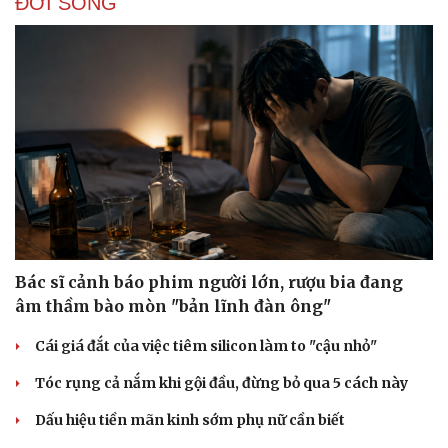
ĐỜI SỐNG
Bác sĩ cảnh báo phim người lớn, rượu bia đang
âm thầm bào mòn "bản lĩnh đàn ông"
Cái giá đắt của việc tiêm silicon làm to "cậu nhỏ"
Tóc rụng cả nắm khi gội đầu, đừng bỏ qua 5 cách này
Dấu hiệu tiền mãn kinh sớm phụ nữ cần biết