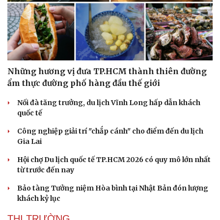
Những hương vị đưa TP.HCM thành thiên đường
ẩm thực đường phố hàng đầu thế giới
Nối đà tăng trưởng, du lịch Vĩnh Long hấp dẫn khách
quốc tế
Công nghiệp giải trí "chắp cánh" cho điểm đến du lịch
Gia Lai
Văn hóa
Giải trí
Sân khấu - Điện ảnh
Nghệ sĩ
Hội chợ Du lịch quốc tế TP.HCM 2026 có quy mô lớn nhất
Văn học
Thời trang
từ trước đến nay
Âm nhạc
Sao Việt
Bảo tàng Tưởng niệm Hòa bình tại Nhật Bản đón lượng
Di sản
khách kỷ lục
THỊ TRƯỜNG