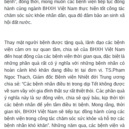
bệnh”, đồng thời, mong muốn các bệnh viện tiếp tục đồng
hành cùng ngành BHXH Việt Nam thực hiện tốt công tác
chăm sóc sức khỏe nhân dân, qua đó đảm bảo an sinh xã
hội đất nước.
Thay mặt người bệnh được tặng quà, lãnh đạo các bệnh
viện cảm ơn sự quan tâm, chia sẻ của BHXH Việt Nam
đến hoạt động của các bệnh viện thời gian qua, đặc biệt là
những phần quà rất có ý nghĩa với những bệnh nhân có
hoàn cảnh khó khăn đang điều trị tại đơn vị. TS.Phạm
Ngọc Thạch, Giám đốc Bệnh viện Nhiệt đới Trung ương
chia sẻ: “Các bệnh nhân điều trị trong dịp Tết không được
về sum vầy với gia đình thật sự rất thiệt thòi. Các phần quà
ý nghĩa này là sự động viên, chia sẻ quý báu, kịp thời tới
các bệnh nhân để yên tâm điều trị bệnh. Mong rằng, thời
gian tới, BHXH Việt Nam sẽ tiếp tục đồng hành cùng các
bệnh viện trong công tác chăm sóc sức khỏe và hỗ trợ các
bệnh nhân khó khăn”. Những năm qua, các bệnh viện và