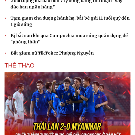
2 đối tượng lừa đảo hơn 7 tỷ đồng bằng thủ đoạn "vay
đáo hạn ngân hàng"
Tạm giam cha dượng hành hạ, bắt bé gái 11 tuổi quỳ đến
1 giờ sáng
Bị bắt sau khi qua Campuchia mua súng quân dụng để
"phòng thân"
Bắt giam nữ TikToker Phượng Nguyễn
THỂ THAO
Du lịch
Podcast
Tư vấn
Câu chuyện thời sự
Săn Tour
Đọc truyện đêm khuya
check-in
Cửa sổ tình yêu
Kể chuyện cho bé