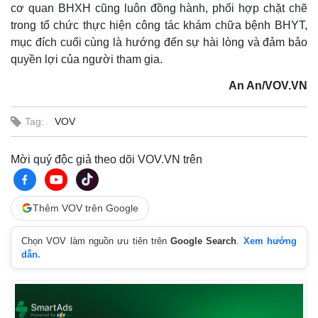
cơ quan BHXH cũng luôn đồng hành, phối hợp chặt chẽ
trong tổ chức thực hiện công tác khám chữa bệnh BHYT,
mục đích cuối cùng là hướng đến sự hài lòng và đảm bảo
quyền lợi của người tham gia.
An An/VOV.VN
Tag:
VOV
Mời quý độc giả theo dõi VOV.VN trên
Thêm VOV trên Google
Chọn VOV làm nguồn ưu tiên trên
Google Search
.
Xem hướng
Kinh tế
Thị trường
dẫn.
Bất động sản
Giá vàng
Khởi nghiệp
Tiêu dùng
Tỷ giá
Chứng khoán