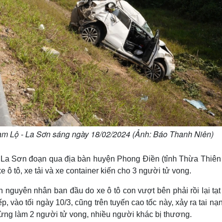
 Cam Lộ - La Sơn sáng ngày 18/02/2024 (Ảnh: Báo Thanh Niên)
- La Sơn đoạn qua địa bàn huyện Phong Điền (tỉnh Thừa Thiên
e ô tô, xe tải và xe container kiến cho 3 người tử vong.
 nguyên nhân ban đầu do xe ô tô con vượt bên phải rồi lại tạt
ếp, vào tối ngày 10/3, cũng trên tuyến cao tốc này, xảy ra tai nạ
dừng làm 2 người tử vong, nhiều người khác bị thương.