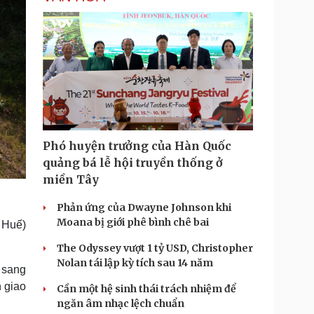
Phó huyện trưởng của Hàn Quốc
quảng bá lễ hội truyền thống ở
miền Tây
Phản ứng của Dwayne Johnson khi
Moana bị giới phê bình chê bai
 Huế)
The Odyssey vượt 1 tỷ USD, Christopher
Nolan tái lập kỳ tích sau 14 năm
 sang
n giao
Cần một hệ sinh thái trách nhiệm để
ngăn âm nhạc lệch chuẩn