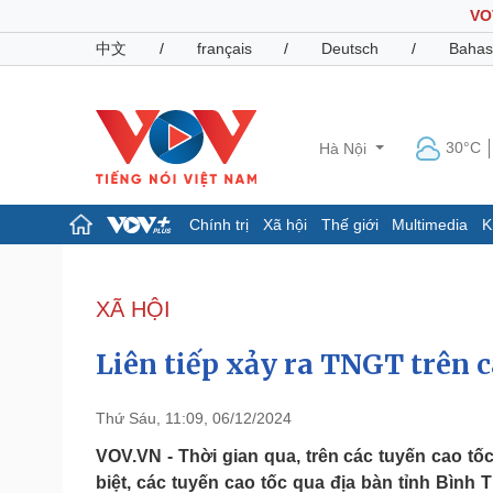
VO
中文
/
français
/
Deutsch
/
Bahas
30°C
Hà Nội
Chính trị
Xã hội
Thế giới
Multimedia
K
Chính trị
Xã hội
Đảng
Tin 24h
XÃ HỘI
Tổ chức nhân sự
Dự báo thời tiết
Quốc hội
Giáo dục
Liên tiếp xảy ra TNGT trên c
Nhận diện sự thật
Dấu ấn VOV
Việc làm
Biển đảo
Thứ Sáu, 11:09, 06/12/2024
Pháp luật
Quân sự - Quốc phòng
VOV.VN - Thời gian qua, trên các tuyến cao tốc
biệt, các tuyến cao tốc qua địa bàn tỉnh Bìn
Vụ án
Vũ khí