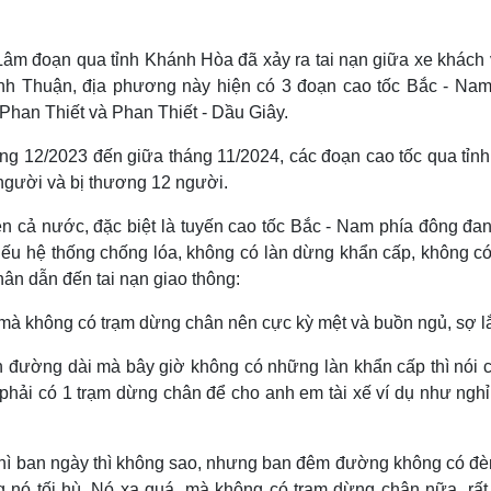
Lâm đoạn qua tỉnh Khánh Hòa đã xảy ra tai nạn giữa xe khách 
Bình Thuận, địa phương này hiện có 3 đoạn cao tốc Bắc - Nam
han Thiết và Phan Thiết - Dầu Giây.
ng 12/2023 đến giữa tháng 11/2024, các đoạn cao tốc qua tỉnh
 người và bị thương 12 người.
ên cả nước, đặc biệt là tuyến cao tốc Bắc - Nam phía đông đan
thiếu hệ thống chống lóa, không có làn dừng khẩn cấp, không c
n dẫn đến tai nạn giao thông:
 mà không có trạm dừng chân nên cực kỳ mệt và buồn ngủ, sợ l
ến đường dài mà bây giờ không có những làn khẩn cấp thì nói 
 phải có 1 trạm dừng chân để cho anh em tài xế ví dụ như nghỉ
thì ban ngày thì không sao, nhưng ban đêm đường không có đè
nó tối hù. Nó xa quá, mà không có trạm dừng chân nữa, rất