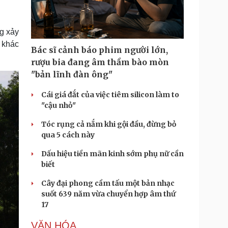
Doanh nghiệp 24h
Tin Công nghệ
Doanh nhân
Trải nghiệm
ì cộng đồng
Chuyển đổi số
ng xảy
ợ khác
Bác sĩ cảnh báo phim người lớn,
u lịch
Podcast
rượu bia đang âm thầm bào mòn
Tư vấn
Câu chuyện thời sự
"bản lĩnh đàn ông"
Săn Tour
Đọc truyện đêm khuya
heck-in
Cửa sổ tình yêu
Cái giá đắt của việc tiêm silicon làm to
Kể chuyện cho bé
"cậu nhỏ"
Hạt giống tâm hồn
Tóc rụng cả nắm khi gội đầu, đừng bỏ
qua 5 cách này
Dấu hiệu tiền mãn kinh sớm phụ nữ cần
biết
Cây đại phong cầm tấu một bản nhạc
suốt 639 năm vừa chuyển hợp âm thứ
17
VĂN HÓA