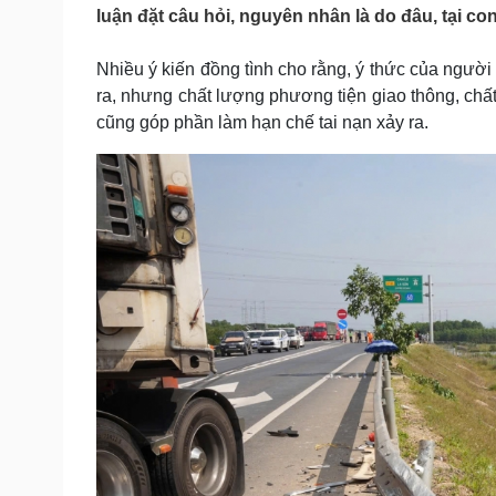
Tin nóng
Việt Nam
luận đặt câu hỏi, nguyên nhân là do đâu, tại c
Tư vấn luật
Phân tích
Nhiều ý kiến đồng tình cho rằng, ý thức của người
ra, nhưng chất lượng phương tiện giao thông, chất
Sức khỏe
Đời sống
cũng góp phần làm hạn chế tai nạn xảy ra.
Dinh dưỡng - món ngon
Nhà đẹp
Cây thuốc
Blog
Sản phụ khoa
Tình yêu - Gia đình
Nhi khoa
Nam khoa
Làm đẹp - giảm cân
Phòng mạch online
Ăn sạch sống khỏe
Cải chính