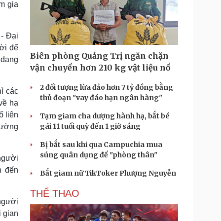
m gia
- Đại
ời để
Biên phòng Quảng Trị ngăn chặn
a đang
vận chuyển hơn 210 kg vật liệu nổ
2 đối tượng lừa đảo hơn 7 tỷ đồng bằng
hì các
thủ đoạn "vay đáo hạn ngân hàng"
về hạ
ố liên
Tạm giam cha dượng hành hạ, bắt bé
gái 11 tuổi quỳ đến 1 giờ sáng
đường
Bị bắt sau khi qua Campuchia mua
súng quân dụng để "phòng thân"
người
n đến
Bắt giam nữ TikToker Phượng Nguyễn
THỂ THAO
người
i gian