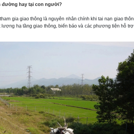
Lịch thi đấu bóng đá
Xe máy
on đường hay tại con người?
Thế giới thể thao
Tư vấn
eSports
V
 tham gia giao thông là nguyên nhân chính khi tai nạn giao thô
Hậu trường
 lượng hạ tầng giao thông, biển báo và các phương tiện hỗ tr
Văn hóa
Giải trí
D
Sân khấu - Điện ảnh
Nghệ sĩ
Văn học
Thời trang
Âm nhạc
Sao Việt
c
Di sản