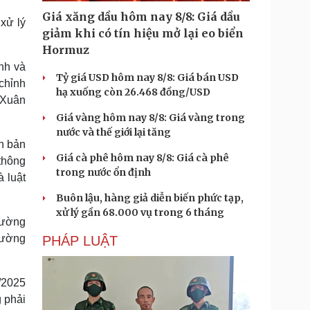
Giá xăng dầu hôm nay 8/8: Giá dầu
 xử lý
giảm khi có tín hiệu mở lại eo biển
Hormuz
ịnh và
Tỷ giá USD hôm nay 8/8: Giá bán USD
chỉnh
hạ xuống còn 26.468 đồng/USD
 Xuân
Giá vàng hôm nay 8/8: Giá vàng trong
nước và thế giới lại tăng
n bản
Giá cà phê hôm nay 8/8: Giá cà phê
thông
trong nước ổn định
 luật
Buôn lậu, hàng giả diễn biến phức tạp,
xử lý gần 68.000 vụ trong 6 tháng
đường
đường
PHÁP LUẬT
1/2025
g phải