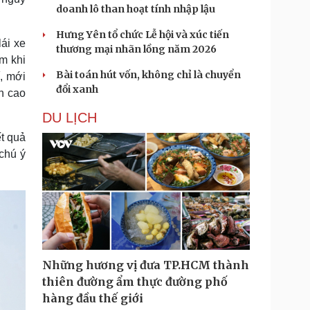
doanh lô than hoạt tính nhập lậu
Hưng Yên tổ chức Lễ hội và xúc tiến
lái xe
thương mại nhãn lồng năm 2026
ểm khi
Bài toán hút vốn, không chỉ là chuyển
, mới
đổi xanh
ên cao
DU LỊCH
t quả
 chú ý
Những hương vị đưa TP.HCM thành
thiên đường ẩm thực đường phố
hàng đầu thế giới