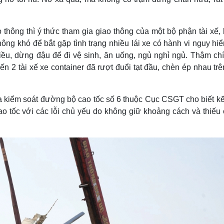
hông thì ý thức tham gia giao thông của một bộ phận tài xế, 
ng khó để bắt gặp tình trạng nhiều lái xe có hành vi nguy hi
hiều, dừng đậu để đi vệ sinh, ăn uống, ngủ nghỉ ngủ. Thậm chí
n 2 tài xế xe container đã rượt đuổi tạt đầu, chèn ép nhau tr
a kiểm soát đường bộ cao tốc số 6 thuộc Cục CSGT cho biết kế
 cao tốc với các lỗi chủ yếu do không giữ khoảng cách và thiếu