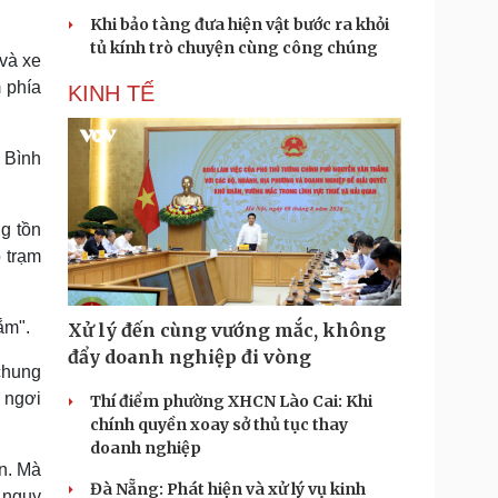
Khi bảo tàng đưa hiện vật bước ra khỏi
tủ kính trò chuyện cùng công chúng
và xe
 phía
KINH TẾ
 Bình
g tồn
ó trạm
ắm".
Xử lý đến cùng vướng mắc, không
đẩy doanh nghiệp đi vòng
chung
 ngơi
Thí điểm phường XHCN Lào Cai: Khi
chính quyền xoay sở thủ tục thay
doanh nghiệp
n. Mà
Đà Nẵng: Phát hiện và xử lý vụ kinh
 nguy