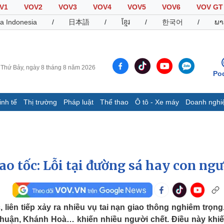
V1
VOV2
VOV3
VOV4
VOV5
VOV6
VOV GT
a Indonesia
/
日本語
/
ខ្មែរ
/
한국어
/
ພາ
Thứ Bảy, ngày 8 tháng 8 năm 2026
Po
inh tế
Thị trường
Pháp luật
Thể thao
Ô tô - Xe máy
Doanh nghi
Thế giới
Multimedia
K
Quan sát
Video
B
Cuộc sống đó đây
Ảnh
K
Hồ sơ
E-Magazine
ao tốc: Lỗi tại đường sá hay con ngư
Infographic
Thể thao
Ô tô - Xe máy
D
, liên tiếp xảy ra nhiều vụ tai nạn giao thông nghiêm trọng
h Thuận, Khánh Hoà… khiến nhiều người chết. Điều này khi
Bóng đá
Ô tô
T