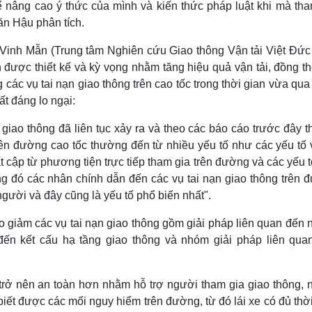
để nâng cao ý thức của mình và kiến thức pháp luật khi mà tha
ăn Hậu phân tích.
Vinh Mẫn (Trung tâm Nghiên cứu Giao thông Vận tải Việt Đức 
 được thiết kế và kỳ vọng nhằm tăng hiệu quả vận tải, đồng th
g các vụ tai nạn giao thông trên cao tốc trong thời gian vừa qu
ất đáng lo ngại:
 giao thông đã liên tục xảy ra và theo các báo cáo trước đây t
rên đường cao tốc thường đến từ nhiều yếu tố như các yếu tố 
t cập từ phương tiện trực tiếp tham gia trên đường và các yếu t
g đó các nhân chính dẫn đến các vụ tai nạn giao thông trên 
gười và đây cũng là yếu tố phổ biến nhất".
o giảm các vụ tai nạn giao thông gồm giải pháp liên quan đến 
đến kết cấu hạ tầng giao thông và nhóm giải pháp liên qua
 trở nên an toàn hơn nhằm hỗ trợ người tham gia giao thông, 
biết được các mối nguy hiểm trên đường, từ đó lái xe có đủ thờ