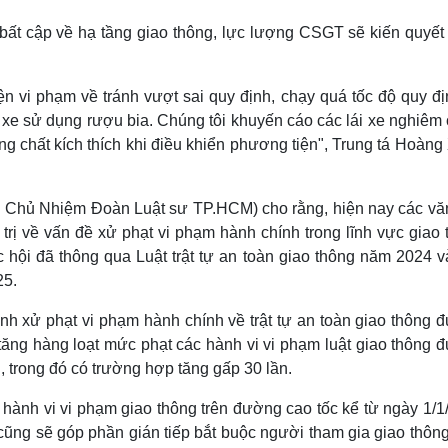
 bất cập về hạ tầng giao thông, lực lượng CSGT sẽ kiến quyết
ện vi phạm về tránh vượt sai quy định, chạy quá tốc độ quy đ
 xe sử dụng rượu bia. Chúng tôi khuyến cáo các lái xe nghiêm 
g chất kích thích khi điều khiển phương tiện", Trung tá Hoàng
ó Chủ Nhiệm Đoàn Luật sư TP.HCM) cho rằng, hiện nay các vă
rị về vấn đề xử phạt vi phạm hành chính trong lĩnh vực giao 
hội đã thông qua Luật trật tự an toàn giao thông năm 2024 và
25.
ịnh xử phạt vi phạm hành chính về trật tự an toàn giao thông 
tăng hàng loạt mức phạt các hành vi vi phạm luật giao thông 
g, trong đó có trường hợp tăng gấp 30 lần.
 hành vi vi phạm giao thông trên đường cao tốc kể từ ngày 1/
 cũng sẽ góp phần gián tiếp bắt buộc người tham gia giao thôn