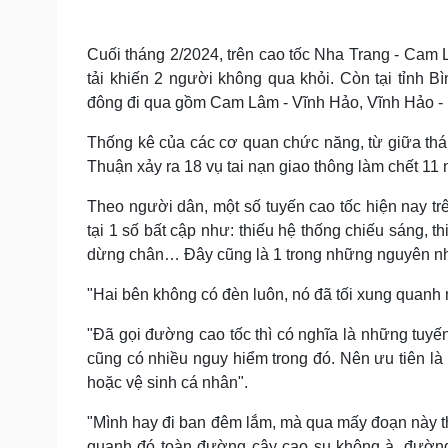
Cuối tháng 2/2024, trên cao tốc Nha Trang - Cam 
tải khiến 2 người không qua khỏi. Còn tại tỉnh 
đông đi qua gồm Cam Lâm - Vĩnh Hảo, Vĩnh Hảo - P
Thống kê của các cơ quan chức năng, từ giữa thá
Thuận xảy ra 18 vụ tai nạn giao thông làm chết 11
Theo người dân, một số tuyến cao tốc hiện nay tr
tại 1 số bất cập như: thiếu hệ thống chiếu sáng, 
dừng chân… Đây cũng là 1 trong những nguyên nhâ
"Hai bên không có đèn luôn, nó đã tối xung quanh
"Đã gọi đường cao tốc thì có nghĩa là những tuy
cũng có nhiều nguy hiểm trong đó. Nên ưu tiên là
hoặc vệ sinh cá nhân".
"Mình hay đi ban đêm lắm, mà qua mấy đoạn này 
quanh đó toàn đường cây cao su không à, đường 