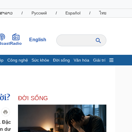
ສາລາວ
/
Русский
/
Español
/
ไทย
English
dcast
Radio
ệp
Công nghệ
Sức khỏe
Đời sống
Văn hóa
Giải trí
inh tế
Thị trường
ất động sản
Giá vàng
hởi nghiệp
Tiêu dùng
Tỷ giá
ời?
ĐỜI SỐNG
Chứng khoán
Giá cà phê
oanh nghiệp
Công nghệ
. Đặc
ến dư
hông tin doanh nghiệp
Sành điệu