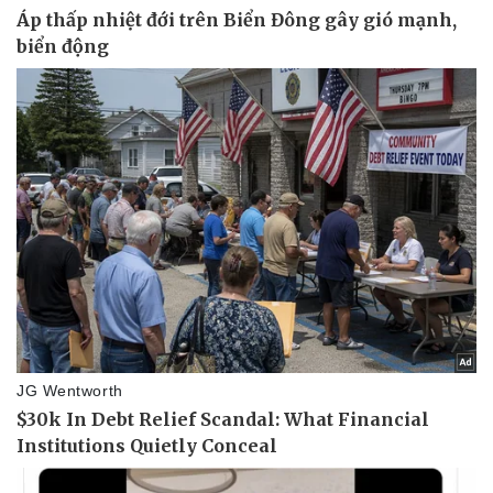
Pháp luật
Quân sự - Quốc phòng
Vụ án
Vũ khí
Tin nóng
Việt Nam
Tư vấn luật
Phân tích