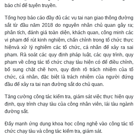
báo chí để tuyên truyền.
Tổng hợp báo cáo đầy đủ các vụ tai nạn giao thông đường
sắt từ đầu năm 2018 do nguyên nhân chủ quan gây ra;
phân tích, đánh giá toàn diện, khách quan, công minh các
vi phạm để rút kinh nghiệm, chấn chỉnh trong tổ chức thực
hiệnvà xử lý nghiêm các tổ chức, cá nhân để xảy ra sai
phạm. Rà soát các quy định pháp luật, các quy trình, quy
phạm về công tác tổ chức chạy tàu hiện có để điều chỉnh,
bổ sung chặt chẽ hơn, quy định rõ trách nhiệm của tổ
Thế giới
Multimedia
chức, cá nhân, đặc biệt là trách nhiệm của người đứng
Quan sát
Video
đầu để xảy ra tai nạn đường sắt do chủ quan.
Cuộc sống đó đây
Ảnh
Hồ sơ
E-Magazine
Tăng cường công tác kiểm tra, giám sát việc thực hiện quy
Infographic
định, quy trình chạy tàu của công nhân viên, lái tàu ngành
đường sắt.
Đẩy mạnh ứng dụng khoa học công nghệ vào công tác tổ
chức chạy tàu và công tác kiểm tra, giám sát.