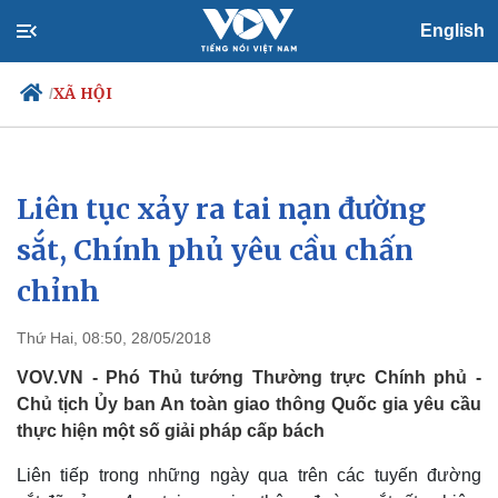
English
XÃ HỘI
/
Liên tục xảy ra tai nạn đường
Chính trị
Xã hội
Đảng
Tin 24h
sắt, Chính phủ yêu cầu chấn
Tổ chức nhân sự
Dự báo thời tiết
chỉnh
Quốc hội
Giáo dục
Nhận diện sự thật
Dấu ấn VOV
Việc làm
Thứ Hai, 08:50, 28/05/2018
Biển đảo
VOV.VN - Phó Thủ tướng Thường trực Chính phủ -
Chủ tịch Ủy ban An toàn giao thông Quốc gia yêu cầu
thực hiện một số giải pháp cấp bách
Liên tiếp trong những ngày qua trên các tuyến đường