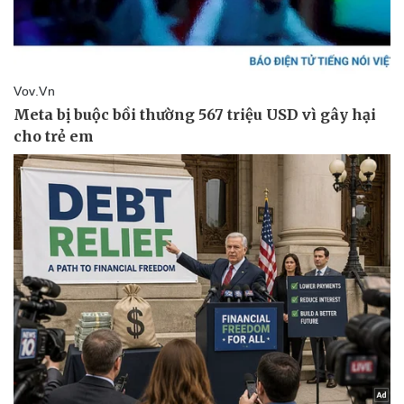
Thể thao
Ô tô - Xe máy
Bóng đá
Ô tô
Lịch thi đấu bóng đá
Xe máy
Thế giới thể thao
Tư vấn
eSports
Hậu trường