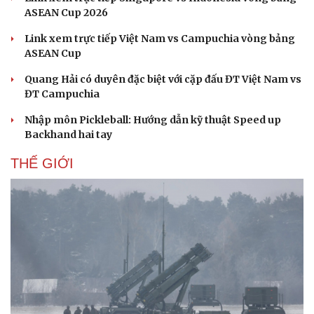
ASEAN Cup 2026
Link xem trực tiếp Việt Nam vs Campuchia vòng bảng
ASEAN Cup
Quang Hải có duyên đặc biệt với cặp đấu ĐT Việt Nam vs
ĐT Campuchia
Nhập môn Pickleball: Hướng dẫn kỹ thuật Speed up
Backhand hai tay
THẾ GIỚI
Du lịch
Podcast
Tư vấn
Câu chuyện thời sự
Săn Tour
Đọc truyện đêm khuya