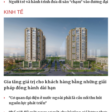
Người trẻ và hành trình đưa di sản “chạm” vào đương đại
KINH TẾ
Sức khỏe
Đời sống
Dinh dưỡng - món ngon
Nhà đẹp
Gia tăng giá trị cho khách hàng bằng những giải
Cây thuốc
Blog
pháp đồng hành dài hạn
Sản phụ khoa
Tình yêu - Gia đình
Nhi khoa
"Cơ quan đại diện ở nước ngoài phải là cầu nối thu hút
Nam khoa
nguồn lực phát triển"
Làm đẹp - giảm cân
Phòng mạch online