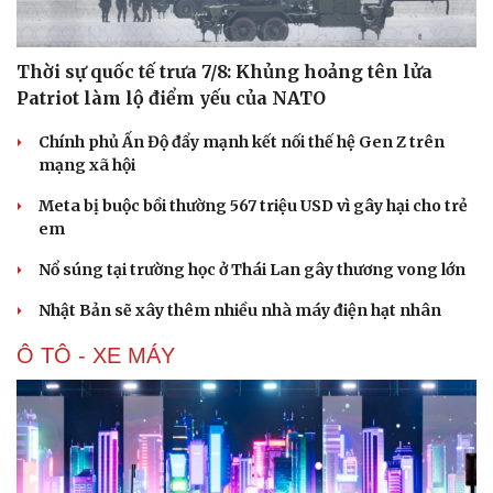
check-in
Cửa sổ tình yêu
Kể chuyện cho bé
Hạt giống tâm hồn
Thời sự quốc tế trưa 7/8: Khủng hoảng tên lửa
Patriot làm lộ điểm yếu của NATO
Chính phủ Ấn Độ đẩy mạnh kết nối thế hệ Gen Z trên
mạng xã hội
Meta bị buộc bồi thường 567 triệu USD vì gây hại cho trẻ
em
Nổ súng tại trường học ở Thái Lan gây thương vong lớn
Nhật Bản sẽ xây thêm nhiều nhà máy điện hạt nhân
Ô TÔ - XE MÁY