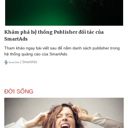
Khám phá hệ thống Publisher đối tác của
SmartAds
Tham khảo ngay bài viết sau để nắm danh sách publisher trong
hệ thống quảng cáo của SmartAds.
| SmartAds
Doanh nghiệp
Công nghệ
Thông tin doanh nghiệp
Sành điệu
ĐỜI SỐNG
Doanh nghiệp 24h
Tin Công nghệ
Doanh nhân
Trải nghiệm
Vì cộng đồng
Chuyển đổi số