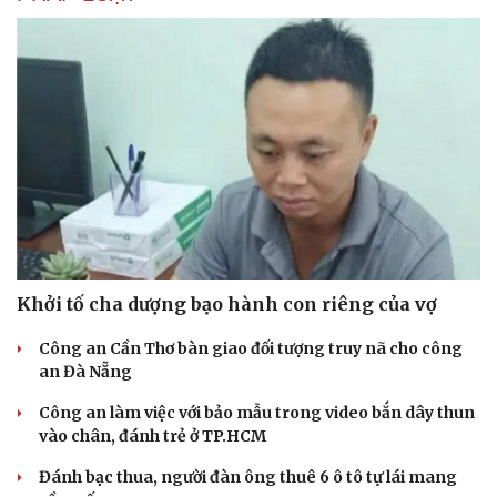
Âm nhạc
Sao Việt
Di sản
Khởi tố cha dượng bạo hành con riêng của vợ
Công an Cần Thơ bàn giao đối tượng truy nã cho công
an Đà Nẵng
Công an làm việc với bảo mẫu trong video bắn dây thun
vào chân, đánh trẻ ở TP.HCM
Đánh bạc thua, người đàn ông thuê 6 ô tô tự lái mang