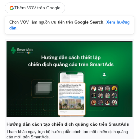
Thêm VOV trên Google
Chọn VOV làm nguồn ưu tiên trên
Google Search
.
Xem hướng
dẫn.
Kinh tế
Thị trường
Bất động sản
Giá vàng
Khởi nghiệp
Tiêu dùng
Tỷ giá
Chứng khoán
Giá cà phê
Hướng dẫn cách tạo chiến dịch quảng cáo trên SmartAds
Tham khảo ngay trọn bộ hướng dẫn cách tạo một chiến dịch quảng
cáo mới trên SmartAds.