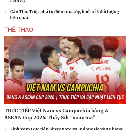
cầm cố
Cần Thơ: Triệt phá tụ điểm ma túy, khởi tố 3 đối tượng
liên quan
THỂ THAO
TRỰC TIẾP Việt Nam vs Campuchia bảng A
ASEAN Cup 2026: Thầy Sik "xoay tua"
Link xem trực tiếp Singapore vs Indonesia vòng bảng