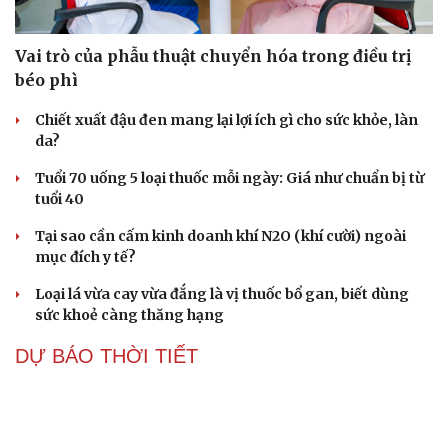
Vai trò của phẫu thuật chuyển hóa trong điều trị
béo phì
Chiết xuất đậu đen mang lại lợi ích gì cho sức khỏe, làn
da?
Tuổi 70 uống 5 loại thuốc mỗi ngày: Giá như chuẩn bị từ
tuổi 40
Tại sao cần cấm kinh doanh khí N2O (khí cười) ngoài
mục đích y tế?
Loại lá vừa cay vừa đắng là vị thuốc bổ gan, biết dùng
sức khoẻ càng thăng hạng
DỰ BÁO THỜI TIẾT