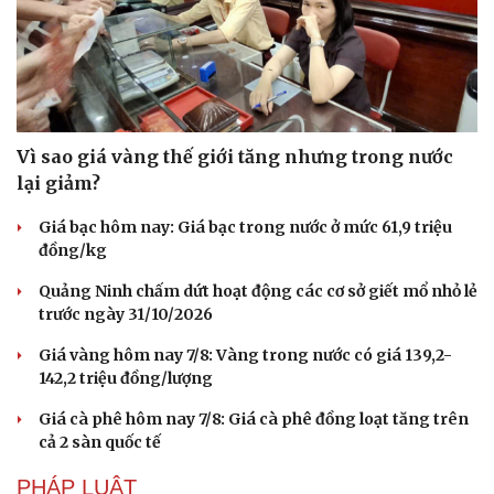
Vì sao giá vàng thế giới tăng nhưng trong nước
lại giảm?
Giá bạc hôm nay: Giá bạc trong nước ở mức 61,9 triệu
đồng/kg
Quảng Ninh chấm dứt hoạt động các cơ sở giết mổ nhỏ lẻ
trước ngày 31/10/2026
Giá vàng hôm nay 7/8: Vàng trong nước có giá 139,2-
142,2 triệu đồng/lượng
Giá cà phê hôm nay 7/8: Giá cà phê đồng loạt tăng trên
Văn hóa
Giải trí
cả 2 sàn quốc tế
Sân khấu - Điện ảnh
Nghệ sĩ
Văn học
Thời trang
PHÁP LUẬT