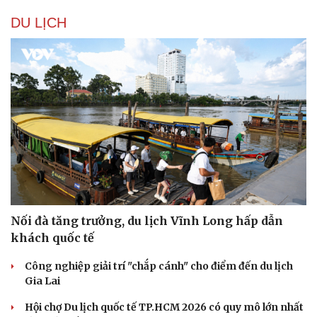
DU LỊCH
Văn hóa
Giải trí
Nối đà tăng trưởng, du lịch Vĩnh Long hấp dẫn
Sân khấu - Điện ảnh
Nghệ sĩ
khách quốc tế
Văn học
Thời trang
Âm nhạc
Sao Việt
Công nghiệp giải trí "chắp cánh" cho điểm đến du lịch
Di sản
Gia Lai
Hội chợ Du lịch quốc tế TP.HCM 2026 có quy mô lớn nhất