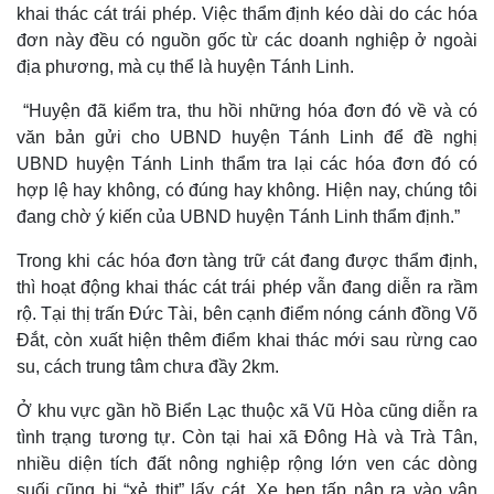
khai thác cát trái phép. Việc thẩm định kéo dài do các hóa
đơn này đều có nguồn gốc từ các doanh nghiệp ở ngoài
địa phương, mà cụ thể là huyện Tánh Linh.
“Huyện đã kiểm tra, thu hồi những hóa đơn đó về và có
văn bản gửi cho UBND huyện Tánh Linh để đề nghị
UBND huyện Tánh Linh thẩm tra lại các hóa đơn đó có
hợp lệ hay không, có đúng hay không. Hiện nay, chúng tôi
đang chờ ý kiến của UBND huyện Tánh Linh thẩm định.”
Trong khi các hóa đơn tàng trữ cát đang được thẩm định,
thì hoạt động khai thác cát trái phép vẫn đang diễn ra rầm
rộ. Tại thị trấn Đức Tài, bên cạnh điểm nóng cánh đồng Võ
Đắt, còn xuất hiện thêm điểm khai thác mới sau rừng cao
su, cách trung tâm chưa đầy 2km.
Ở khu vực gần hồ Biển Lạc thuộc xã Vũ Hòa cũng diễn ra
tình trạng tương tự. Còn tại hai xã Đông Hà và Trà Tân,
nhiều diện tích đất nông nghiệp rộng lớn ven các dòng
suối cũng bị “xẻ thịt” lấy cát. Xe ben tấp nập ra vào vận