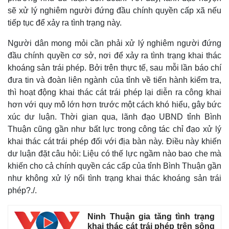
Giá cà phê
sẽ xử lý nghiêm người đứng đầu chính quyền cấp xã nếu
tiếp tục để xảy ra tình trạng này.
Người dân mong mỏi cần phải xử lý nghiêm người đứng
đầu chính quyền cơ sở, nơi để xảy ra tình trạng khai thác
khoáng sản trái phép. Bởi trên thực tế, sau mỗi lần báo chí
đưa tin và đoàn liên ngành của tỉnh về tiến hành kiểm tra,
thì hoạt động khai thác cát trái phép lại diễn ra công khai
hơn với quy mô lớn hơn trước một cách khó hiểu, gây bức
xúc dư luận. Thời gian qua, lãnh đạo UBND tỉnh Bình
Thuận cũng gần như bất lực trong công tác chỉ đạo xử lý
khai thác cát trái phép đối với địa bàn này. Điều này khiến
dư luận đặt câu hỏi: Liệu có thế lực ngầm nào bao che mà
khiến cho cả chính quyền các cấp của tỉnh Bình Thuận gần
như không xử lý nổi tình trạng khai thác khoáng sản trái
phép?./.
Ninh Thuận gia tăng tình trạng
khai thác cát trái phép trên sông