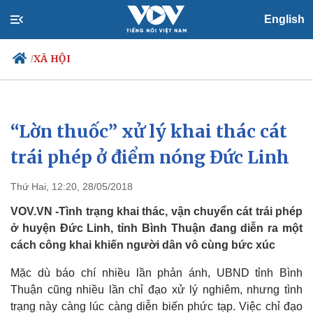
English
XÃ HỘI
/
“Lờn thuốc” xử lý khai thác cát
Chính trị
Xã hội
Đảng
Tin 24h
trái phép ở điểm nóng Đức Linh
Tổ chức nhân sự
Dự báo thời tiết
Quốc hội
Giáo dục
Thứ Hai, 12:20, 28/05/2018
Nhận diện sự thật
Dấu ấn VOV
Việc làm
VOV.VN -Tình trạng khai thác, vận chuyển cát trái phép
Biển đảo
ở huyện Đức Linh, tỉnh Bình Thuận đang diễn ra một
cách công khai khiến người dân vô cùng bức xúc
Mặc dù báo chí nhiều lần phản ánh, UBND tỉnh Bình
Thuận cũng nhiều lần chỉ đạo xử lý nghiêm, nhưng tình
trạng này càng lúc càng diễn biến phức tạp. Việc chỉ đạo