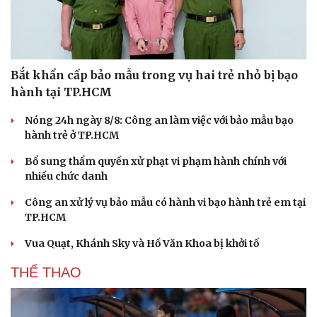
Bắt khẩn cấp bảo mẫu trong vụ hai trẻ nhỏ bị bạo
hành tại TP.HCM
Nóng 24h ngày 8/8: Công an làm việc với bảo mẫu bạo
hành trẻ ở TP.HCM
Bổ sung thẩm quyền xử phạt vi phạm hành chính với
nhiều chức danh
Công an xử lý vụ bảo mẫu có hành vi bạo hành trẻ em tại
TP.HCM
Vua Quạt, Khánh Sky và Hồ Văn Khoa bị khởi tố
Du lịch
Podcast
Tư vấn
Câu chuyện thời sự
THỂ THAO
Săn Tour
Đọc truyện đêm khuya
check-in
Cửa sổ tình yêu
Kể chuyện cho bé