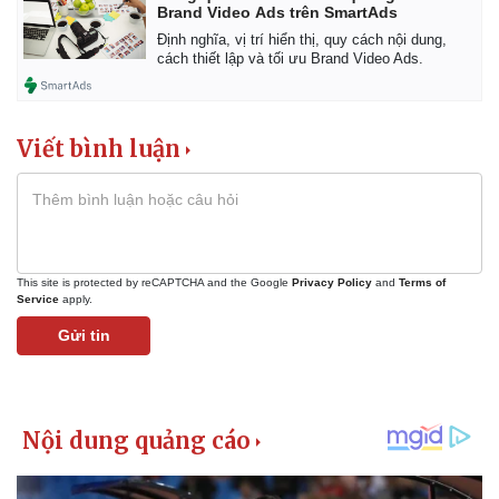
Vụ án
Vũ khí
Brand Video Ads trên SmartAds
Tin nóng
Việt Nam
Định nghĩa, vị trí hiển thị, quy cách nội dung,
Tư vấn luật
Phân tích
cách thiết lập và tối ưu Brand Video Ads.
Viết bình luận
This site is protected by reCAPTCHA and the Google
Privacy Policy
and
Terms of
Service
apply.
Gửi tin