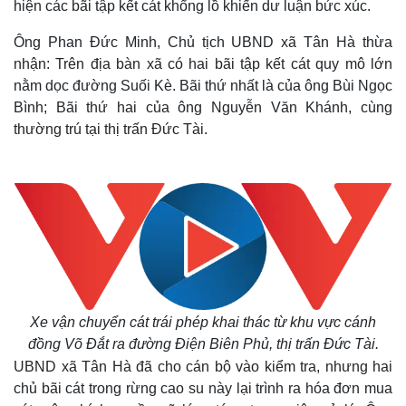
hiện các bãi tập kết cát khổng lồ khiến dư luận bức xúc.
Ông Phan Đức Minh, Chủ tịch UBND xã Tân Hà thừa
nhận: Trên địa bàn xã có hai bãi tập kết cát quy mô lớn
nằm dọc đường Suối Kè. Bãi thứ nhất là của ông Bùi Ngọc
Bình; Bãi thứ hai của ông Nguyễn Văn Khánh, cùng
thường trú tại thị trấn Đức Tài.
Xe vận chuyển cát trái phép khai thác từ khu vực cánh
đồng Võ Đắt ra đường Điện Biên Phủ, thị trấn Đức Tài.
UBND xã Tân Hà đã cho cán bộ vào kiểm tra, nhưng hai
chủ bãi cát trong rừng cao su này lại trình ra hóa đơn mua