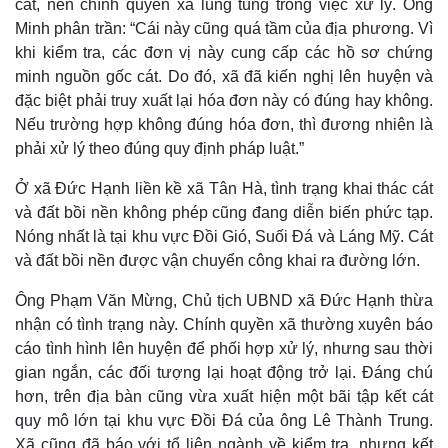
cát, nên chính quyền xã lúng túng trong việc xử lý. Ông
Minh phân trần: “Cái này cũng quá tầm của địa phương. Vì
khi kiểm tra, các đơn vị này cung cấp các hồ sơ chứng
minh nguồn gốc cát. Do đó, xã đã kiến nghị lên huyện và
đặc biệt phải truy xuất lại hóa đơn này có đúng hay không.
Nếu trường hợp không đúng hóa đơn, thì đương nhiên là
phải xử lý theo đúng quy định pháp luật.”
Ở xã Đức Hạnh liền kề xã Tân Hà, tình trạng khai thác cát
và đất bồi nền không phép cũng đang diễn biến phức tạp.
Nóng nhất là tại khu vực Đồi Gió, Suối Đá và Láng Mỹ. Cát
và đất bồi nền được vận chuyển công khai ra đường lớn.
Thế giới
Multimedia
Ông Phạm Văn Mừng, Chủ tịch UBND xã Đức Hạnh thừa
Quan sát
Video
nhận có tình trạng này. Chính quyền xã thường xuyên báo
Cuộc sống đó đây
Ảnh
cáo tình hình lên huyện để phối hợp xử lý, nhưng sau thời
Hồ sơ
E-Magazine
gian ngắn, các đối tượng lại hoạt động trở lại. Đáng chú
Infographic
hơn, trên địa bàn cũng vừa xuất hiện một bãi tập kết cát
quy mô lớn tại khu vực Đồi Đá của ông Lê Thành Trung.
Xã cũng đã báo với tổ liên ngành về kiểm tra, nhưng kết