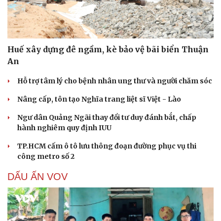
Huế xây dựng đê ngầm, kè bảo vệ bãi biển Thuận
An
Hỗ trợ tâm lý cho bệnh nhân ung thư và người chăm sóc
Nâng cấp, tôn tạo Nghĩa trang liệt sĩ Việt - Lào
Ngư dân Quảng Ngãi thay đổi tư duy đánh bắt, chấp
hành nghiêm quy định IUU
TP.HCM cấm ô tô lưu thông đoạn đường phục vụ thi
công metro số 2
DẤU ẤN VOV