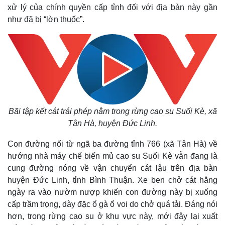
xử lý của chính quyền cấp tỉnh đối với địa bàn này gần
như đã bị “lờn thuốc”.
Bãi tập kết cát trái phép nằm trong rừng cao su Suối Kè, xã
Tân Hà, huyện Đức Linh.
Con đường nối từ ngã ba đường tỉnh 766 (xã Tân Hà) về
hướng nhà máy chế biến mủ cao su Suối Kè vẫn đang là
cung đường nóng về vận chuyển cát lậu trên địa bàn
huyện Đức Linh, tỉnh Bình Thuận. Xe ben chở cát hằng
ngày ra vào nườm nượp khiến con đường này bị xuống
cấp trầm trọng, dày đặc ổ gà ổ voi do chở quá tải. Đáng nói
hơn, trong rừng cao su ở khu vực này, mới đây lại xuất