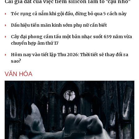
Cái giá đắt của việc tiêm silicon làm to "cậu nhỏ"
Tóc rụng cả nắm khi gội đầu, đừng bỏ qua 5 cách này
Dấu hiệu tiền mãn kinh sớm phụ nữ cần biết
Cây đại phong cầm tấu một bản nhạc suốt 639 năm vừa
chuyển hợp âm thứ 17
Sức khỏe
Đời sống
Hôm nay vào tiết lập Thu 2026: Thời tiết sẽ thay đổi ra
Dinh dưỡng - món ngon
Nhà đẹp
sao?
Cây thuốc
Blog
Sản phụ khoa
Tình yêu - Gia đình
VĂN HÓA
Nhi khoa
Nam khoa
Làm đẹp - giảm cân
Phòng mạch online
Ăn sạch sống khỏe