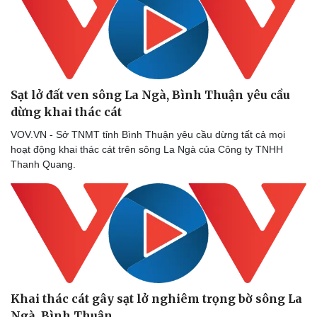
Doanh nghiệp
Công nghệ
Thông tin doanh nghiệp
Sành điệu
Sạt lở đất ven sông La Ngà, Bình Thuận yêu cầu
Doanh nghiệp 24h
Tin Công nghệ
dừng khai thác cát ​
Doanh nhân
Trải nghiệm
Vì cộng đồng
Chuyển đổi số
VOV.VN - Sở TNMT tỉnh Bình Thuận yêu cầu dừng tất cả mọi
hoạt động khai thác cát trên sông La Ngà của Công ty TNHH
Thanh Quang.
Khai thác cát gây sạt lở nghiêm trọng bờ sông La
Ngà, Bình Thuận