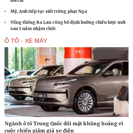
đối tác
Mỹ, Anh tiếp tục siết trừng phạt Nga
Tổng thống Ba Lan công bố định hướng chiến lược mới
sau 1 năm nhậm chức
Ô TÔ - XE MÁY
Ngành ô tô Trung Quốc đối mặt khủng hoảng vì
Cải chính
cuộc chiến giảm giá xe điện