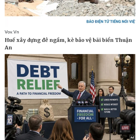
Thể thao
Ô tô - Xe máy
Bóng đá
Ô tô
Lịch thi đấu bóng đá
Xe máy
Thế giới thể thao
Tư vấn
eSports
Hậu trường