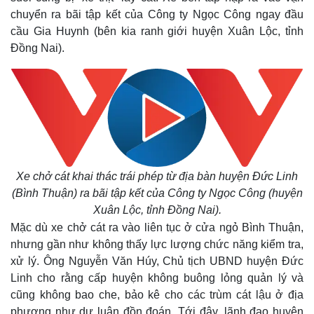
chuyển ra bãi tập kết của Công ty Ngọc Công ngay đầu
cầu Gia Huynh (bên kia ranh giới huyện Xuân Lộc, tỉnh
Đồng Nai).
Xe chở cát khai thác trái phép từ địa bàn huyện Đức Linh
(Bình Thuận) ra bãi tập kết của Công ty Ngọc Công (huyện
Xuân Lộc, tỉnh Đồng Nai).
Mặc dù xe chở cát ra vào liên tục ở cửa ngỏ Bình Thuận,
Kinh tế
Thị trường
nhưng gần như không thấy lực lượng chức năng kiểm tra,
xử lý. Ông Nguyễn Văn Húy, Chủ tịch UBND huyện Đức
Bất động sản
Giá vàng
Khởi nghiệp
Tiêu dùng
Linh cho rằng cấp huyện không buông lỏng quản lý và
Tỷ giá
cũng không bao che, bảo kê cho các trùm cát lậu ở địa
Chứng khoán
phương như dư luận đồn đoán. Tới đây, lãnh đạo huyện