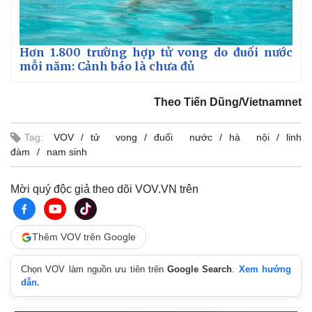
Hơn 1.800 trường hợp tử vong do đuối nước
mỗi năm: Cảnh báo là chưa đủ
Theo Tiến Dũng/Vietnamnet
Tag:
VOV
tử vong
đuối nước
hà nội
linh
đàm
nam sinh
Mời quý độc giả theo dõi VOV.VN trên
Thế giới
Multimedia
Quan sát
Video
Cuộc sống đó đây
Ảnh
Thêm VOV trên Google
Hồ sơ
E-Magazine
Infographic
Chọn VOV làm nguồn ưu tiên trên
Google Search
.
Xem hướng
dẫn.