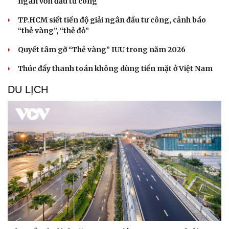
ngân vốn đầu tư công
TP.HCM siết tiến độ giải ngân đầu tư công, cảnh báo
“thẻ vàng”, “thẻ đỏ”
Quyết tâm gỡ “Thẻ vàng” IUU trong năm 2026
Sức khỏe
Đời sống
Dinh dưỡng - món ngon
Nhà đẹp
Thúc đẩy thanh toán không dùng tiền mặt ở Việt Nam
Cây thuốc
Blog
Sản phụ khoa
Tình yêu - Gia đình
DU LỊCH
Nhi khoa
Nam khoa
Làm đẹp - giảm cân
Phòng mạch online
Ăn sạch sống khỏe