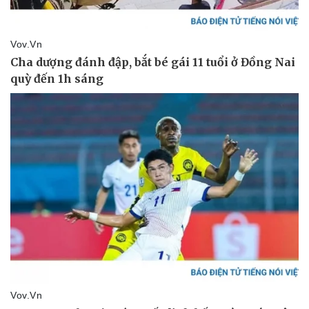
Pháp luật
Quân sự - Quốc phòng
Vụ án
Vũ khí
Tin nóng
Việt Nam