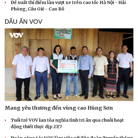
Đề xuất thí điểm làn vượt xe trên cao tốc Hà Nội - Hải
Phòng, Cầu Giẽ - Cao Bồ
DẤU ẤN VOV
Mang yêu thương đến vùng cao Hùng Sơn
Cải chính
Tuổi trẻ VOV lan tỏa nghĩa tình tri ân qua chuỗi hoạt
động thiết thực dịp 27/7
Đoàn công tác VOV làm việc với Tập đoàn Truyền thông