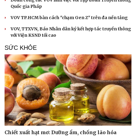
Quốc gia Pháp
VOV TP.HCM bàn cách "chạm Gen Z" trên đa nền tảng
VOV, TTXVN, Báo Nhân dân ký kết hợp tác truyền thông
với Viện KSND tối cao
SỨC KHỎE
Chiết xuất hạt mơ: Dưỡng ẩm, chống lão hóa