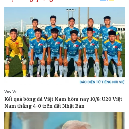
Kinh tế
Thị trường
Bất động sản
Giá vàng
Khởi nghiệp
Tiêu dùng
Tỷ giá
Chứng khoán
Giá cà phê