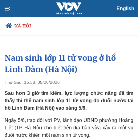
English
XÃ HỘI
/
Nam sinh lớp 11 tử vong ở hồ
Chính trị
Xã hội
Đảng
Tin 24h
Linh Đàm (Hà Nội)
Tổ chức nhân sự
Dự báo thời tiết
Quốc hội
Giáo dục
Thứ Sáu, 15:38, 05/06/2026
Nhận diện sự thật
Dấu ấn VOV
Việc làm
Sau hơn 3 giờ tìm kiếm, lực lượng chức năng đã tìm
Biển đảo
thấy thi thể nam sinh lớp 11 tử vong do đuối nước tại
hồ Linh Đàm (Hà Nội) vào sáng 5/6.
Ngày 5/6, trao đổi với PV, lãnh đạo UBND phường Hoàng
Liệt (TP Hà Nội) cho biết trên địa bàn vừa xảy ra một vụ
đuối nước khiến một nam sinh tử vong.