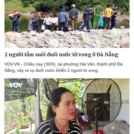
Bóng đá
Ô tô
Lịch thi đấu bóng đá
Xe máy
Thế giới thể thao
Tư vấn
eSports
Hậu trường
2 người tắm suối đuối nước tử vong ở Đà Nẵng
VOV.VN - Chiều nay (30/5), tại phường Hải Vân, thành phố Đà
Nẵng, xảy ra vụ đuối nước khiến 2 người tử vong.