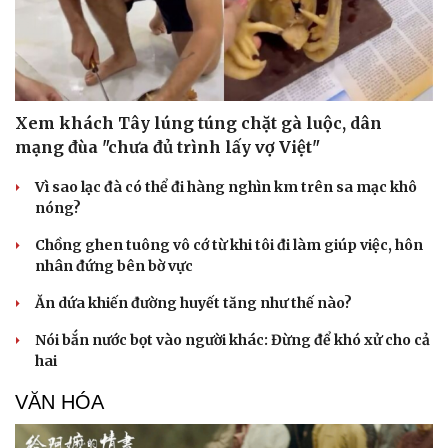
Doanh nghiệp
Công nghệ
Thông tin doanh nghiệp
Sành điệu
Doanh nghiệp 24h
Tin Công nghệ
Doanh nhân
Trải nghiệm
Xem khách Tây lúng túng chặt gà luộc, dân
Vì cộng đồng
Chuyển đổi số
mạng đùa "chưa đủ trình lấy vợ Việt"
Vì sao lạc đà có thể đi hàng nghìn km trên sa mạc khô
nóng?
Chồng ghen tuông vô cớ từ khi tôi đi làm giúp việc, hôn
nhân đứng bên bờ vực
Ăn dứa khiến đường huyết tăng như thế nào?
Nói bắn nước bọt vào người khác: Đừng để khó xử cho cả
hai
VĂN HÓA