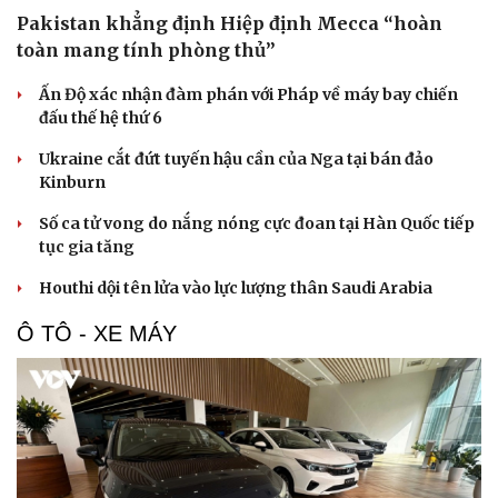
Pakistan khẳng định Hiệp định Mecca “hoàn
toàn mang tính phòng thủ”
Ấn Độ xác nhận đàm phán với Pháp về máy bay chiến
đấu thế hệ thứ 6
Ukraine cắt đứt tuyến hậu cần của Nga tại bán đảo
Kinburn
Số ca tử vong do nắng nóng cực đoan tại Hàn Quốc tiếp
tục gia tăng
Houthi dội tên lửa vào lực lượng thân Saudi Arabia
Du lịch
Podcast
Ô TÔ - XE MÁY
Tư vấn
Câu chuyện thời sự
Săn Tour
Đọc truyện đêm khuya
check-in
Cửa sổ tình yêu
Kể chuyện cho bé
Hạt giống tâm hồn