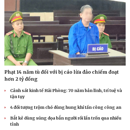
Văn hóa
Giải trí
Phạt 14 năm tù đối với bị cáo lừa đảo chiếm đoạt
Sân khấu - Điện ảnh
Nghệ sĩ
hơn 2 tỷ đồng
Văn học
Thời trang
Âm nhạc
Sao Việt
Cảnh sát kinh tế Hải Phòng: 70 năm bản lĩnh, trí tuệ và
Di sản
tận tụy
4 đối tượng trộm chó dùng hung khí tấn công công an
Bắt kẻ dùng súng dọa bắn người rồi lẩn trốn qua nhiều
tỉnh