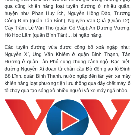
qua cũng khiến hàng loạt tuyến đường ở nhiều quận,
huyện như Phan Huy Ích, Nguyễn Hồng Đào, Trương
Công Định (quận Tân Bình), Nguyễn Văn Quá (Quận 12);
Cây Trâm, Lê Văn Thọ (quận Gò Vấp); An Dương Vương,
Hồ Học Lãm (quận Bình Tân)… bị ngập nặng.
Các tuyến đường vừa được công bố xoá ngập như:
Nguyễn Xí, Ung Văn Khiêm ở quận Bình Thạnh, Tân
Hương ở quận Tân Phú cũng chung cảnh ngộ. Đặc biệt,
đường Nguyễn Xí đoạn từ chân cầu Đỏ đến giao lộ Đinh
Bộ Lĩnh, quận Bình Thạnh, nước ngập đến tận yên xe máy
khiến hàng loạt phương tiện lưu thông qua đây chết máy, ô
Thế giới
Multimedia
tô chạy qua tạo sóng xô nhiều người và xe máy ngã nhào.
Quan sát
Video
Cuộc sống đó đây
Ảnh
Hồ sơ
E-Magazine
Infographic