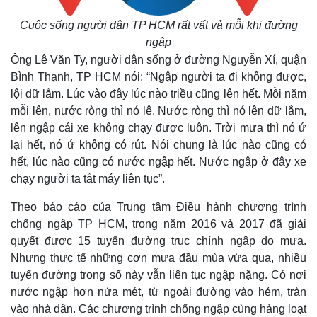
Cuộc sống người dân TP HCM rất vất vả mỗi khi đường
ngập
Ông Lê Văn Ty, người dân sống ở đường Nguyễn Xí, quận
Bình Thạnh, TP HCM nói: “Ngập người ta đi không được,
lội dữ lắm. Lúc vào đây lúc nào triều cũng lên hết. Mỗi năm
mỗi lên, nước ròng thì nó lê. Nước ròng thì nó lên dữ lắm,
lên ngập cái xe không chạy được luôn. Trời mưa thì nó ứ
lại hết, nó ứ không có rút. Nói chung là lúc nào cũng có
hết, lúc nào cũng có nước ngập hết. Nước ngập ở đây xe
chạy người ta tắt máy liên tục”.
Theo báo cáo của Trung tâm Điều hành chương trình
chống ngập TP HCM, trong năm 2016 và 2017 đã giải
quyết được 15 tuyến đường trục chính ngập do mưa.
Nhưng thực tế những cơn mưa đầu mùa vừa qua, nhiều
tuyến đường trong số này vẫn liên tục ngập nặng. Có nơi
nước ngập hơn nửa mét, từ ngoài đường vào hẻm, tràn
vào nhà dân. Các chương trình chống ngập cùng hàng loạt