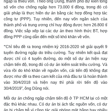
ngập là thiếu vốn. Theo ông Dũng, thành phố dự kiến tổng
số vốn cho chống ngập hơn 73.000 tỉ đồng, trong đó có
giải pháp là thực hiện dự án bằng các hợp đồng hợp tác
công tư (PPP). Tuy nhiên, đến nay vốn ngân sách của
thành phố và trung ương chỉ huy động được hơn 26.800 tỉ
đồng. Việc sắp xếp lại các dự án theo hình thức BT, hợp
đồng PPP cũng dẫn đến một số khó khăn về vốn.
“
Chỉ tiêu đề ra trong nhiệm kỳ 2016-2020 sẽ giải quyết 9
tuyến đường ngập do triều cường. Tuy nhiên kết quả đạt
được chỉ có 4 tuyến đường, do một số dự án hiện nay
chậm tiến độ, trong đó có dự án kiểm soát triều cường. Và
vừa rồi do khó khăn về nguồn vốn, cái tiến độ không đạt
được như đề ra theo cam kết của nhà đầu tư là hoàn thành
vào 30/4/2018 và hiện nay thì phải rời tiến độ vào
Kinh tế
Thị trường
30/4/2019”, ông Dũng nói.
Bất động sản
Giá vàng
Khởi nghiệp
Tiêu dùng
Mỗi dự án chống ngập chậm tiến độ ở TP HCM lại có một
Tỷ giá
đặc thù khác nhau. Có dự án bị ách tắc nguồn vốn, có dự
Chứng khoán
án bị chậm trễ vì công tác giải phóng mặt bằng hay nhiều