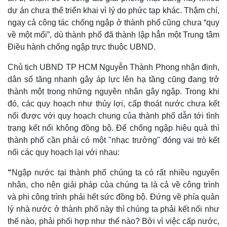
Giá cà phê
dự án chưa thể triển khai vì lý do phức tạp khác. Thậm chí,
ngay cả công tác chống ngập ở thành phố cũng chưa “quy
về một mối”, dù thành phố đã thành lập hẳn một Trung tâm
Điều hành chống ngập trực thuộc UBND.
Chủ tịch UBND TP HCM Nguyễn Thành Phong nhận định,
dân số tăng nhanh gây áp lực lên hạ tầng cũng đang trở
thành một trong những nguyên nhân gây ngập. Trong khi
đó, các quy hoạch như thủy lợi, cấp thoát nước chưa kết
nối được với quy hoạch chung của thành phố dẫn tới tình
trạng kết nối không đồng bộ. Để chống ngập hiệu quả thì
thành phố cần phải có một "nhạc trưởng" đóng vai trò kết
nối các quy hoạch lại với nhau:
“
Ngập nước tại thành phố chúng ta có rất nhiều nguyên
nhân, cho nên giải pháp của chúng ta là cả về công trình
và phi công trình phải hết sức đồng bộ. Đứng về phía quản
lý nhà nước ở thành phố này thì chúng ta phải kết nối như
thế nào, phải phối hợp như thế nào? Bởi vì việc cấp nước,