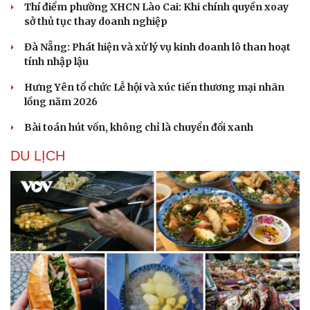
Thí điểm phường XHCN Lào Cai: Khi chính quyền xoay
sở thủ tục thay doanh nghiệp
Đà Nẵng: Phát hiện và xử lý vụ kinh doanh lô than hoạt
tính nhập lậu
Hưng Yên tổ chức Lễ hội và xúc tiến thương mại nhãn
lồng năm 2026
Bài toán hút vốn, không chỉ là chuyển đổi xanh
DU LỊCH
Du lịch
Podcast
Tư vấn
Câu chuyện thời sự
Săn Tour
Đọc truyện đêm khuya
check-in
Cửa sổ tình yêu
Kể chuyện cho bé