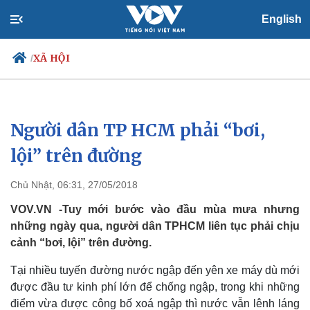
English
XÃ HỘI
/
Người dân TP HCM phải “bơi,
Chính trị
Xã hội
Đảng
Tin 24h
lội” trên đường
Tổ chức nhân sự
Dự báo thời tiết
Quốc hội
Giáo dục
Chủ Nhật, 06:31, 27/05/2018
Nhận diện sự thật
Dấu ấn VOV
Việc làm
VOV.VN -Tuy mới bước vào đầu mùa mưa nhưng
Biển đảo
những ngày qua, người dân TPHCM liên tục phải chịu
cảnh “bơi, lội” trên đường.
Tại nhiều tuyến đường nước ngập đến yên xe máy dù mới
được đầu tư kinh phí lớn để chống ngập, trong khi những
điểm vừa được công bố xoá ngập thì nước vẫn lênh láng