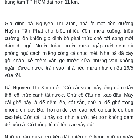
trung tâm TP HCM dài hơn 11 km.
Gia đình bà Nguyễn Thị Xinh, nhà ở mặt tiền đường
Huỳnh Tấn Phát cho biết, nhiều đêm mưa xuống, triều
cường lên khiến gia đình bà phải thức chờ tới sáng mới
dám đi ngủ. Nước triều, nước mưa ngập ướt nệm dù
phòng ngủ cách miệng cống cả chục mét. Nhà bà đã xây
gờ chắn, kê thêm ván gỗ trước cửa nhưng vẫn không
ngăn được nước tràn vào nhà nếu mưa như chiều 19/5
vừa rồi.
Bà Nguyễn Thị Xinh nói: “Có cái võng này ổng nằm đây
thôi cô thức canh tát nước. Chứ cô đâu nói xạo đâu. Mấy
cái ghế này là để nệm lên, cất sẵn, chứ ai để ghế trong
phòng chi dợ. Đó. Trời ơi để trên cao hết, có cái tủ để trên
cao hết. Còn cái tủ này coi như là ướt hết trơn không dám
để luôn á. Có thùng tủ để lên cao vậy đó”.
Những trận mưa lớn kéo dài nhiều giờ trong những ngày