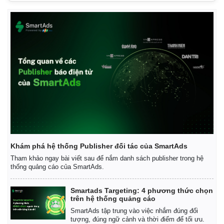
Vụ án
Vũ khí
Tin nóng
Việt Nam
Tư vấn luật
Phân tích
Khám phá hệ thống Publisher đối tác của SmartAds
Tham khảo ngay bài viết sau để nắm danh sách publisher trong hệ
thống quảng cáo của SmartAds.
Smartads Targeting: 4 phương thức chọn
trên hệ thống quảng cáo
SmartAds tập trung vào việc nhắm đúng đối
tượng, đúng ngữ cảnh và thời điểm để tối ưu.