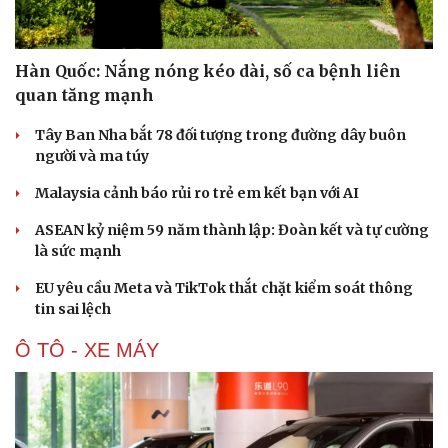
Hàn Quốc: Nắng nóng kéo dài, số ca bệnh liên
quan tăng mạnh
Tây Ban Nha bắt 78 đối tượng trong đường dây buôn
người và ma túy
Malaysia cảnh báo rủi ro trẻ em kết bạn với AI
ASEAN kỷ niệm 59 năm thành lập: Đoàn kết và tự cường
là sức mạnh
EU yêu cầu Meta và TikTok thắt chặt kiểm soát thông
tin sai lệch
Ô TÔ - XE MÁY