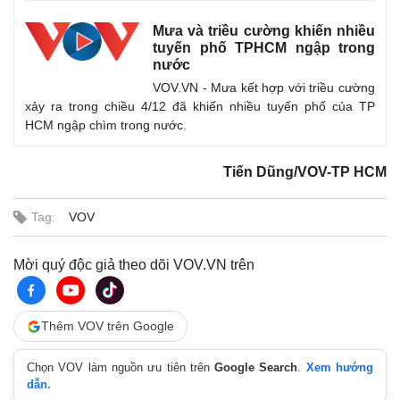
Mưa và triều cường khiến nhiều
tuyến phố TPHCM ngập trong
nước
VOV.VN - Mưa kết hợp với triều cường
xảy ra trong chiều 4/12 đã khiến nhiều tuyến phố của TP
HCM ngập chìm trong nước.
Tiến Dũng/VOV-TP HCM
Tag:
VOV
Mời quý độc giả theo dõi VOV.VN trên
Thêm VOV trên Google
Chọn VOV làm nguồn ưu tiên trên
Google Search
.
Xem hướng
Pháp luật
Quân sự - Quốc phòng
dẫn.