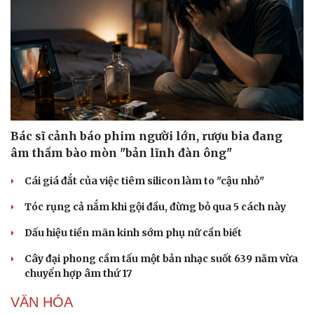
Bác sĩ cảnh báo phim người lớn, rượu bia đang
âm thầm bào mòn "bản lĩnh đàn ông"
Cái giá đắt của việc tiêm silicon làm to "cậu nhỏ"
Tóc rụng cả nắm khi gội đầu, đừng bỏ qua 5 cách này
Văn hóa
Giải trí
Sân khấu - Điện ảnh
Nghệ sĩ
Dấu hiệu tiền mãn kinh sớm phụ nữ cần biết
Văn học
Thời trang
Âm nhạc
Sao Việt
Cây đại phong cầm tấu một bản nhạc suốt 639 năm vừa
Di sản
chuyển hợp âm thứ 17
VĂN HÓA