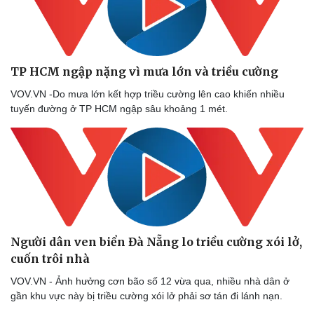
TP HCM ngập nặng vì mưa lớn và triều cường
VOV.VN -Do mưa lớn kết hợp triều cường lên cao khiến nhiều
Sức khỏe
Đời sống
tuyến đường ở TP HCM ngập sâu khoảng 1 mét.
Dinh dưỡng - món ngon
Nhà đẹp
Cây thuốc
Blog
Sản phụ khoa
Tình yêu - Gia đình
Nhi khoa
Nam khoa
Làm đẹp - giảm cân
Phòng mạch online
Ăn sạch sống khỏe
Người dân ven biển Đà Nẵng lo triều cường xói lở,
cuốn trôi nhà
VOV.VN - Ảnh hưởng cơn bão số 12 vừa qua, nhiều nhà dân ở
gần khu vực này bị triều cường xói lở phải sơ tán đi lánh nạn.