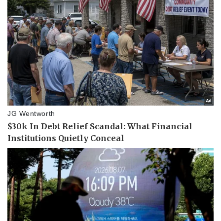
Thể thao
Ô tô - Xe máy
Bóng đá
Ô tô
Lịch thi đấu bóng đá
Xe máy
Thế giới thể thao
Tư vấn
eSports
Hậu trường