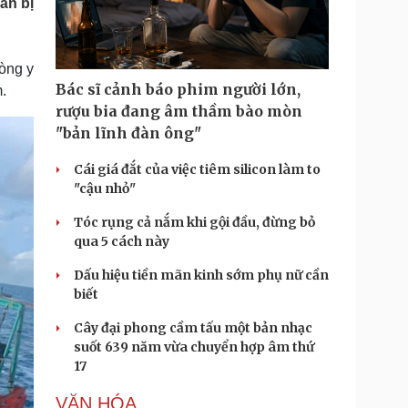
ân bị
Doanh nghiệp 24h
Tin Công nghệ
Doanh nhân
Trải nghiệm
ì cộng đồng
Chuyển đổi số
hòng y
Bác sĩ cảnh báo phim người lớn,
.
u lịch
Podcast
rượu bia đang âm thầm bào mòn
Tư vấn
Câu chuyện thời sự
"bản lĩnh đàn ông"
Săn Tour
Đọc truyện đêm khuya
heck-in
Cửa sổ tình yêu
Cái giá đắt của việc tiêm silicon làm to
Kể chuyện cho bé
"cậu nhỏ"
Hạt giống tâm hồn
Tóc rụng cả nắm khi gội đầu, đừng bỏ
qua 5 cách này
Dấu hiệu tiền mãn kinh sớm phụ nữ cần
biết
Cây đại phong cầm tấu một bản nhạc
suốt 639 năm vừa chuyển hợp âm thứ
17
VĂN HÓA