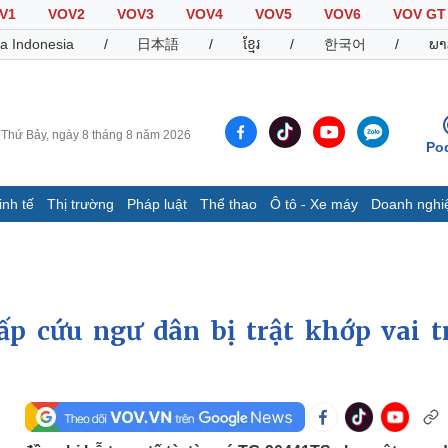
V1
VOV2
VOV3
VOV4
VOV5
VOV6
VOV GT
a Indonesia
/
日本語
/
ខ្មែរ
/
한국어
/
ພາ
Thứ Bảy, ngày 8 tháng 8 năm 2026
Po
inh tế
Thị trường
Pháp luật
Thể thao
Ô tô - Xe máy
Doanh nghi
Thế giới
Multimedia
K
Quan sát
Video
B
Cuộc sống đó đây
Ảnh
K
Hồ sơ
E-Magazine
ấp cứu ngư dân bị trật khớp vai t
Infographic
Thể thao
Ô tô - Xe máy
D
Bóng đá
Ô tô
T