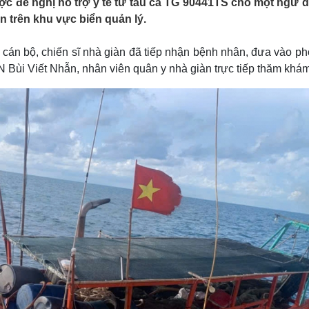
c đề nghị hỗ trợ y tế từ tàu cá TG 90441TS cho một ngư d
Lịch thi đấu bóng đá
Xe máy
ản trên khu vực biển quản lý.
Thế giới thể thao
Tư vấn
eSports
V
Hậu trường
 cán bộ, chiến sĩ nhà giàn đã tiếp nhận bệnh nhân, đưa vào p
N Bùi Viết Nhẫn, nhân viên quân y nhà giàn trực tiếp thăm khám
Văn hóa
Giải trí
D
Sân khấu - Điện ảnh
Nghệ sĩ
Văn học
Thời trang
Âm nhạc
Sao Việt
c
Di sản