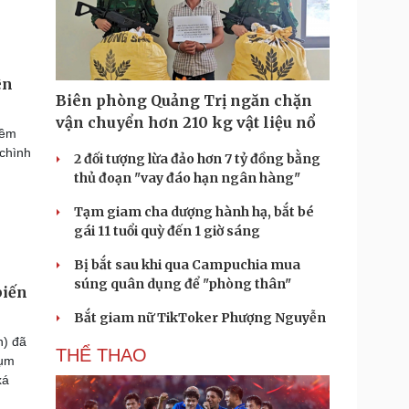
ên
Biên phòng Quảng Trị ngăn chặn
vận chuyển hơn 210 kg vật liệu nổ
hềm
 chình
2 đối tượng lừa đảo hơn 7 tỷ đồng bằng
thủ đoạn "vay đáo hạn ngân hàng"
Tạm giam cha dượng hành hạ, bắt bé
gái 11 tuổi quỳ đến 1 giờ sáng
Bị bắt sau khi qua Campuchia mua
súng quân dụng để "phòng thân"
biến
Bắt giam nữ TikToker Phượng Nguyễn
n) đã
THỂ THAO
Cụm
xá