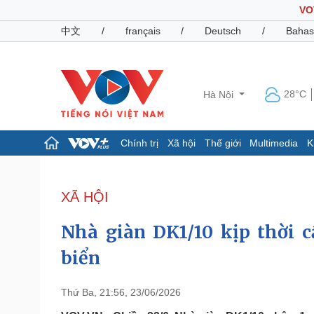
VO
中文
/
français
/
Deutsch
/
Bahas
28°C
Hà Nội
Chính trị
Xã hội
Thế giới
Multimedia
K
Chính trị
Xã hội
Đảng
Tin 24h
XÃ HỘI
Tổ chức nhân sự
Dự báo thời tiết
Quốc hội
Giáo dục
Nhà giàn DK1/10 kịp thời c
Nhận diện sự thật
Dấu ấn VOV
Việc làm
biển
Biển đảo
Pháp luật
Quân sự - Quốc phòng
Thứ Ba, 21:56, 23/06/2026
Vụ án
Vũ khí