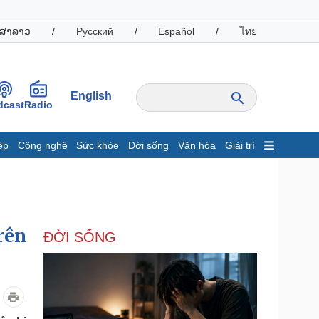
ສາລາວ
/
Русский
/
Español
/
ไทย
English
dcast
Radio
ệp
Công nghệ
Sức khỏe
Đời sống
Văn hóa
Giải trí
inh tế
Thị trường
ất động sản
Giá vàng
hởi nghiệp
Tiêu dùng
Tỷ giá
rên
ĐỜI SỐNG
Chứng khoán
Giá cà phê
oanh nghiệp
Công nghệ
hông tin doanh nghiệp
Sành điệu