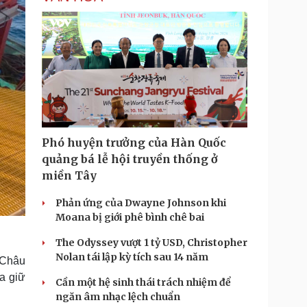
Phó huyện trưởng của Hàn Quốc
quảng bá lễ hội truyền thống ở
miền Tây
Phản ứng của Dwayne Johnson khi
Moana bị giới phê bình chê bai
The Odyssey vượt 1 tỷ USD, Christopher
Nolan tái lập kỳ tích sau 14 năm
 Châu
ừa giữ
Cần một hệ sinh thái trách nhiệm để
ngăn âm nhạc lệch chuẩn