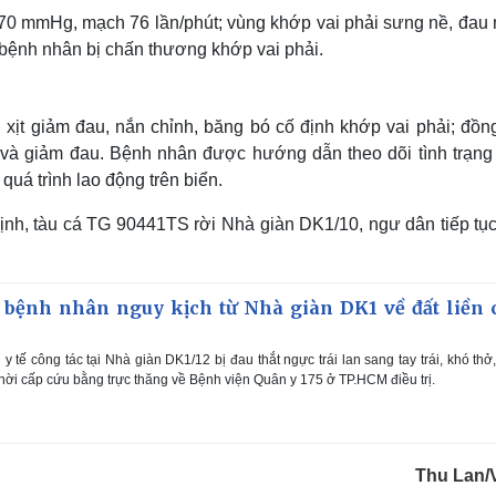
/70 mmHg, mạch 76 lần/phút; vùng khớp vai phải sưng nề, đau 
bệnh nhân bị chấn thương khớp vai phải.
xịt giảm đau, nắn chỉnh, băng bó cố định khớp vai phải; đồng
 và giảm đau. Bệnh nhân được hướng dẫn theo dõi tình trạng
uá trình lao động trên biển.
ịnh, tàu cá TG 90441TS rời Nhà giàn DK1/10, ngư dân tiếp tục
 bệnh nhân nguy kịch từ Nhà giàn DK1 về đất liền 
 tế công tác tại Nhà giàn DK1/12 bị đau thắt ngực trái lan sang tay trái, khó thở,
thời cấp cứu bằng trực thăng về Bệnh viện Quân y 175 ở TP.HCM điều trị.
Thu Lan