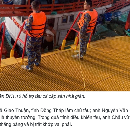
àn DK1.10 hỗ trợ tàu cá cập sàn nhà giàn.
xã Giao Thuận, tỉnh Đồng Tháp làm chủ tàu; anh Nguyễn Văn
là thuyền trưởng. Trong quá trình điều khiển tàu, anh Châu v
thăng bằng và bị trật khớp vai phải.