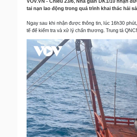
VOV.VN - Chiều 23/6, Nhà giàn DK1/10 nhận đượ
Tin nóng
Việt Nam
tai nạn lao động trong quá trình khai thác hải s
Tư vấn luật
Phân tích
Ngay sau khi nhận được thông tin, lúc 16h30 phút,
tế để kiểm tra và xử lý chấn thương. Trung tá QNC
Sức khỏe
Đời sống
Dinh dưỡng - món ngon
Nhà đẹp
Cây thuốc
Blog
Sản phụ khoa
Tình yêu - Gia đình
Nhi khoa
Nam khoa
Làm đẹp - giảm cân
Phòng mạch online
Ăn sạch sống khỏe
Cải chính