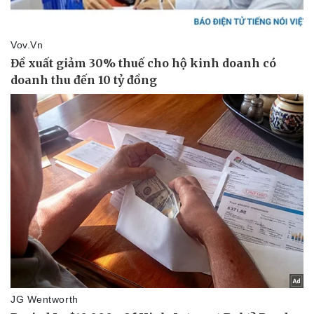
Văn hóa
Giải trí
Sân khấu - Điện ảnh
Nghệ sĩ
Văn học
Thời trang
Âm nhạc
Sao Việt
Di sản