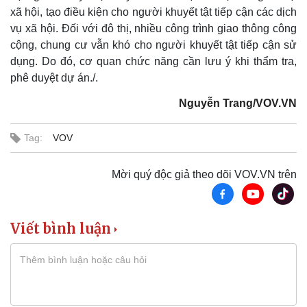
xã hội, tạo điều kiện cho người khuyết tật tiếp cận các dịch
vụ xã hội. Đối với đô thị, nhiều công trình giao thông công
cộng, chung cư vẫn khó cho người khuyết tật tiếp cận sử
dụng. Do đó, cơ quan chức năng cần lưu ý khi thẩm tra,
phê duyệt dự án./.
Thể thao
Ô tô - Xe máy
Nguyễn Trang/VOV.VN
Bóng đá
Ô tô
Lịch thi đấu bóng đá
Xe máy
Tag:
VOV
Thế giới thể thao
Tư vấn
eSports
Mời quý độc giả theo dõi VOV.VN trên
Hậu trường
Viết bình luận