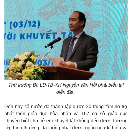
Thứ trưởng Bộ LĐ-TB-XH Nguyễn Văn Hồi phát biểu tại
diễn đàn.
Đến nay cả nước đã thành lập được 20 trung tâm hỗ trợ
phát triển giáo dục hòa nhập và 107 cơ sở giáo dục
chuyên biệt cho trẻ em khuyết tật không đến được trường
Kinh tế
Thị trường
lớp bình thường, đã thống nhất được ngôn ngữ kí hiệu và
Bất động sản
Giá vàng