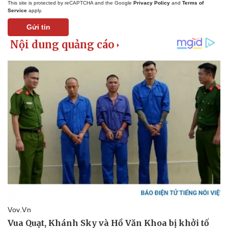
This site is protected by reCAPTCHA and the Google
Privacy Policy
and
Terms of
Service
apply.
Gửi tin