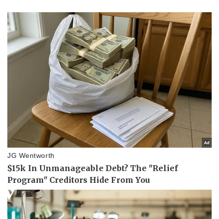
Doanh nghiệp
Công nghệ
Thông tin doanh nghiệp
Sành điệu
Doanh nghiệp 24h
Tin Công nghệ
Doanh nhân
Trải nghiệm
Vì cộng đồng
Chuyển đổi số