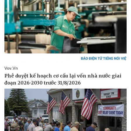
Sức khỏe
Đời sống
Dinh dưỡng - món ngon
Nhà đẹp
Cây thuốc
Blog
Sản phụ khoa
Tình yêu - Gia đình
Nhi khoa