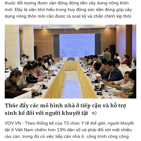
thuộc đối tượng được vận động đóng tiền xây dựng nông thôn
mới. Đây là việc khó hiểu trong huy động sức dân đóng góp xây
dựng nông thôn mới cần được rà soát kỹ và chấn chỉnh kịp thời.
Du lịch
Podcast
Tư vấn
Câu chuyện thời sự
Săn Tour
Đọc truyện đêm khuya
check-in
Cửa sổ tình yêu
Kể chuyện cho bé
Hạt giống tâm hồn
Thúc đẩy các mô hình nhà ở tiếp cận và hỗ trợ
sinh kế đối với người khuyết tật
VOV.VN - Theo thống kê của Tổ chức Y tế thế giới, người khuyết
tật ở Việt Nam chiếm hơn 13% dân số và phải đối với mặt nhiều
rào cản, trong đó có việc tiếp cận nhà ở, công trình công cộng