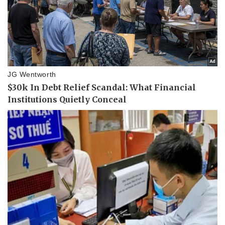
Nam khoa
Làm đẹp - giảm cân
Phòng mạch online
Ăn sạch sống khỏe