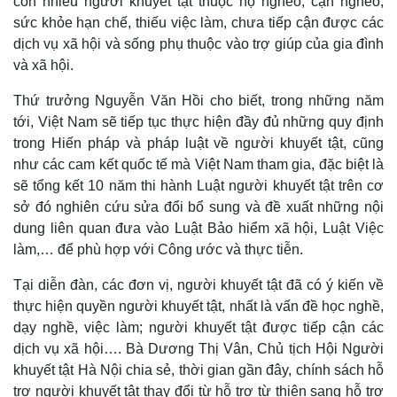
còn nhiều người khuyết tật thuộc hộ nghèo, cận nghèo,
sức khỏe hạn chế, thiếu việc làm, chưa tiếp cận được các
dịch vụ xã hội và sống phụ thuộc vào trợ giúp của gia đình
và xã hội.
Thứ trưởng Nguyễn Văn Hồi cho biết, trong những năm
tới, Việt Nam sẽ tiếp tục thực hiện đầy đủ những quy định
trong Hiến pháp và pháp luật về người khuyết tật, cũng
như các cam kết quốc tế mà Việt Nam tham gia, đặc biệt là
sẽ tổng kết 10 năm thi hành Luật người khuyết tật trên cơ
sở đó nghiên cứu sửa đổi bổ sung và đề xuất những nội
dung liên quan đưa vào Luật Bảo hiểm xã hội, Luật Việc
làm,… để phù hợp với Công ước và thực tiễn.
Tại diễn đàn, các đơn vị, người khuyết tật đã có ý kiến về
thực hiện quyền người khuyết tật, nhất là vấn đề học nghề,
dạy nghề, việc làm; người khuyết tật được tiếp cận các
dịch vụ xã hội…. Bà Dương Thị Vân, Chủ tịch Hội Người
khuyết tật Hà Nội chia sẻ, thời gian gần đây, chính sách hỗ
trợ người khuyết tật thay đổi từ hỗ trợ từ thiện sang hỗ trợ