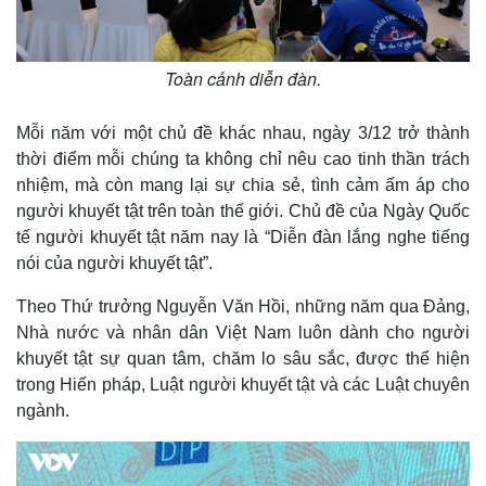
Toàn cảnh diễn đàn.
Thế giới
Multimedia
Mỗi năm với một chủ đề khác nhau, ngày 3/12 trở thành
Quan sát
Video
Cuộc sống đó đây
Ảnh
thời điểm mỗi chúng ta không chỉ nêu cao tinh thần trách
Hồ sơ
E-Magazine
nhiệm, mà còn mang lại sự chia sẻ, tình cảm ấm áp cho
Infographic
người khuyết tật trên toàn thế giới. Chủ đề của Ngày Quốc
tế người khuyết tật năm nay là “Diễn đàn lắng nghe tiếng
nói của người khuyết tật”.
Theo Thứ trưởng Nguyễn Văn Hồi, những năm qua Đảng,
Nhà nước và nhân dân Việt Nam luôn dành cho người
khuyết tật sự quan tâm, chăm lo sâu sắc, được thể hiện
trong Hiến pháp, Luật người khuyết tật và các Luật chuyên
ngành.