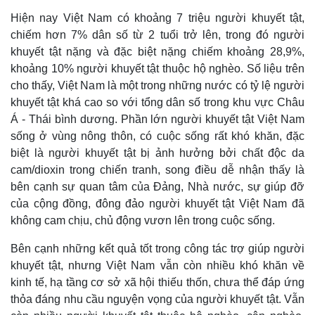
Hiện nay Việt Nam có khoảng 7 triệu người khuyết tật,
chiếm hơn 7% dân số từ 2 tuổi trở lên, trong đó người
khuyết tật nặng và đặc biệt nặng chiếm khoảng 28,9%,
khoảng 10% người khuyết tật thuộc hộ nghèo. Số liệu trên
cho thấy, Việt Nam là một trong những nước có tỷ lệ người
khuyết tật khá cao so với tổng dân số trong khu vực Châu
Á - Thái bình dương. Phần lớn người khuyết tật Việt Nam
sống ở vùng nông thôn, có cuộc sống rất khó khăn, đặc
biệt là người khuyết tật bị ảnh hưởng bởi chất độc da
cam/dioxin trong chiến tranh, song điều dễ nhận thấy là
bên cạnh sự quan tâm của Đảng, Nhà nước, sự giúp đỡ
của cộng đồng, đông đảo người khuyết tật Việt Nam đã
Pháp luật
Quân sự - Quốc phòng
không cam chịu, chủ động vươn lên trong cuộc sống.
Vụ án
Vũ khí
Tin nóng
Việt Nam
Bên cạnh những kết quả tốt trong công tác trợ giúp người
Tư vấn luật
Phân tích
khuyết tật, nhưng Việt Nam vẫn còn nhiều khó khăn về
kinh tế, hạ tầng cơ sở xã hội thiếu thốn, chưa thể đáp ứng
thỏa đáng nhu cầu nguyện vọng của người khuyết tật. Vẫn