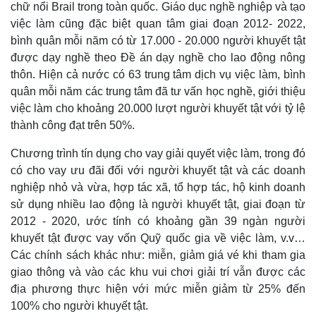
chữ nổi Brail trong toàn quốc. Giáo dục nghề nghiệp và tạo
Khởi nghiệp
Tiêu dùng
Tỷ giá
việc làm cũng đặc biệt quan tâm giai đoạn 2012- 2022,
Chứng khoán
bình quân mỗi năm có từ 17.000 - 20.000 người khuyết tật
Giá cà phê
được dạy nghề theo Đề án dạy nghề cho lao động nông
thôn. Hiện cả nước có 63 trung tâm dịch vụ việc làm, bình
quân mỗi năm các trung tâm đã tư vấn học nghề, giới thiệu
việc làm cho khoảng 20.000 lượt người khuyết tật với tỷ lệ
thành công đạt trên 50%.
Chương trình tín dụng cho vay giải quyết việc làm, trong đó
có cho vay ưu đãi đối với người khuyết tật và các doanh
nghiệp nhỏ và vừa, hợp tác xã, tổ hợp tác, hộ kinh doanh
sử dụng nhiều lao động là người khuyết tật, giai đoạn từ
2012 - 2020, ước tính có khoảng gần 39 ngàn người
khuyết tật được vay vốn Quỹ quốc gia về việc làm, v.v…
Các chính sách khác như: miễn, giảm giá vé khi tham gia
giao thông và vào các khu vui chơi giải trí vẫn được các
địa phương thực hiện với mức miễn giảm từ 25% đến
100% cho người khuyết tật.