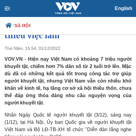
English
Nhiều người khuyết tật chưa
tiếp cận được các dịch vụ xã hội,
XÃ HỘI
/
thiếu việc làm
Thứ Năm, 15:54, 01/12/2022
Chính trị
Xã hội
VOV.VN - Hiện nay Việt Nam có khoảng 7 triệu người
Đảng
Tin 24h
khuyết tật, chiếm hơn 7% dân số từ 2 tuổi trở lên. Mặc
Tổ chức nhân sự
Dự báo thời tiết
dù đã có những kết quả tốt trong công tác trợ giúp
Quốc hội
Giáo dục
người khuyết tật, nhưng Việt Nam vẫn còn nhiều khó
Nhận diện sự thật
Dấu ấn VOV
khăn về kinh tế, hạ tầng cơ sở xã hội thiếu thốn, chưa
Việc làm
thể đáp ứng thỏa đáng nhu cầu nguyện vọng của
Biển đảo
người khuyết tật.
Nhân Ngày Quốc tế người khuyết tật (3/12), sáng nay
(1/12), tại Hà Nội, Ủy ban Quốc gia về người khuyết tật
Việt Nam và Bộ LĐ-TB-XH tổ chức "Diễn đàn lắng nghe