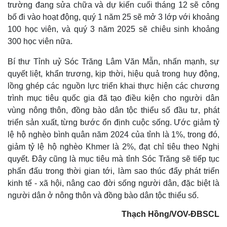
trường đang sửa chữa và dự kiến cuối tháng 12 sẽ công
bố đi vào hoạt động, quý 1 năm 25 sẽ mở 3 lớp với khoảng
100 học viên, và quý 3 năm 2025 sẽ chiêu sinh khoảng
300 học viên nữa.
Bí thư Tỉnh uỷ Sóc Trăng Lâm Văn Mẫn, nhấn mạnh, sự
quyết liệt, khẩn trương, kịp thời, hiệu quả trong huy động,
lồng ghép các nguồn lực triển khai thực hiện các chương
trình mục tiêu quốc gia đã tạo điều kiện cho người dân
vùng nông thôn, đồng bào dân tộc thiểu số đầu tư, phát
triển sản xuất, từng bước ổn định cuộc sống. Ước giảm tỷ
lệ hộ nghèo bình quân năm 2024 của tỉnh là 1%, trong đó,
Thể thao
Ô tô - Xe máy
giảm tỷ lệ hộ nghèo Khmer là 2%, đạt chỉ tiêu theo Nghị
Bóng đá
Ô tô
quyết. Đây cũng là mục tiêu mà tỉnh Sóc Trăng sẽ tiếp tục
Lịch thi đấu bóng đá
Xe máy
Thế giới thể thao
Tư vấn
phấn đấu trong thời gian tới, làm sao thúc đẩy phát triển
eSports
kinh tế - xã hội, nâng cao đời sống người dân, đặc biệt là
Hậu trường
người dân ở nông thôn và đồng bào dân tộc thiểu số.
Thạch Hồng/VOV-ĐBSCL