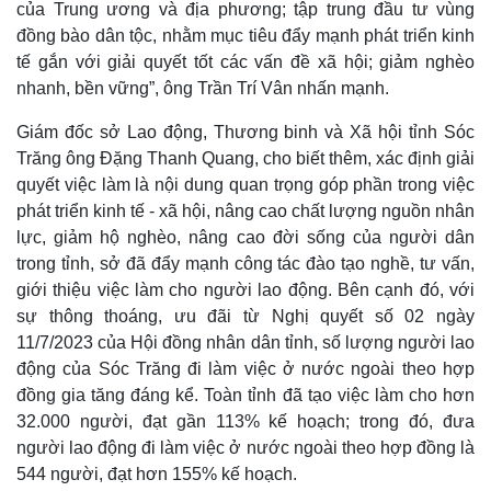
của Trung ương và địa phương; tập trung đầu tư vùng
đồng bào dân tộc, nhằm mục tiêu đẩy mạnh phát triển kinh
tế gắn với giải quyết tốt các vấn đề xã hội; giảm nghèo
nhanh, bền vững”, ông Trần Trí Vân nhấn mạnh.
Giám đốc sở Lao động, Thương binh và Xã hội tỉnh Sóc
Trăng ông Đặng Thanh Quang, cho biết thêm, xác định giải
quyết việc làm là nội dung quan trọng góp phần trong việc
phát triển kinh tế - xã hội, nâng cao chất lượng nguồn nhân
lực, giảm hộ nghèo, nâng cao đời sống của người dân
trong tỉnh, sở đã đẩy mạnh công tác đào tạo nghề, tư vấn,
giới thiệu việc làm cho người lao động. Bên cạnh đó, với
sự thông thoáng, ưu đãi từ Nghị quyết số 02 ngày
11/7/2023 của Hội đồng nhân dân tỉnh, số lượng người lao
động của Sóc Trăng đi làm việc ở nước ngoài theo hợp
đồng gia tăng đáng kể. Toàn tỉnh đã tạo việc làm cho hơn
32.000 người, đạt gần 113% kế hoạch; trong đó, đưa
Pháp luật
Quân sự - Quốc phòng
người lao động đi làm việc ở nước ngoài theo hợp đồng là
Vụ án
Vũ khí
544 người, đạt hơn 155% kế hoạch.
Tin nóng
Việt Nam