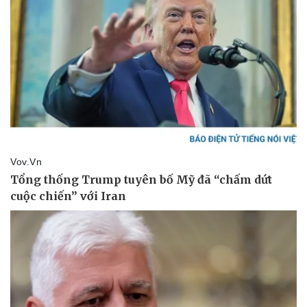
Doanh nghiệp
Công nghệ
Thông tin doanh nghiệp
Sành điệu
Doanh nghiệp 24h
Tin Công nghệ
Doanh nhân
Trải nghiệm
Vì cộng đồng
Chuyển đổi số