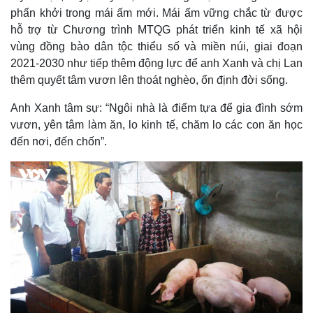
phấn khởi trong mái ấm mới. Mái ấm vững chắc từ được
hỗ trợ từ Chương trình MTQG phát triển kinh tế xã hội
vùng đồng bào dân tộc thiểu số và miền núi, giai đoạn
2021-2030 như tiếp thêm động lực để anh Xanh và chị Lan
thêm quyết tâm vươn lên thoát nghèo, ổn định đời sống.
Anh Xanh tâm sự: “Ngôi nhà là điểm tựa để gia đình sớm
vươn, yên tâm làm ăn, lo kinh tế, chăm lo các con ăn học
đến nơi, đến chốn”.