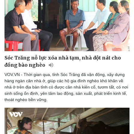
Sóc Trăng nỗ lực xóa nhà tạm, nhà dột nát cho
đồng bào nghèo
VOV.VN - Thời gian qua, tỉnh Sóc Trăng đã vận động, xây dựng
hàng ngàn căn nhà ở, giúp các hộ gia đình nghèo khó khăn về
nhà ở trên địa bàn tỉnh có được căn nhà kiên cố, tươm tất, có nơi
sinh sống ổn định, yên tâm lao động, sản xuất, phát triển kinh tế,
thoát nghèo bền vững.
Du lịch
Podcast
Tư vấn
Câu chuyện thời sự