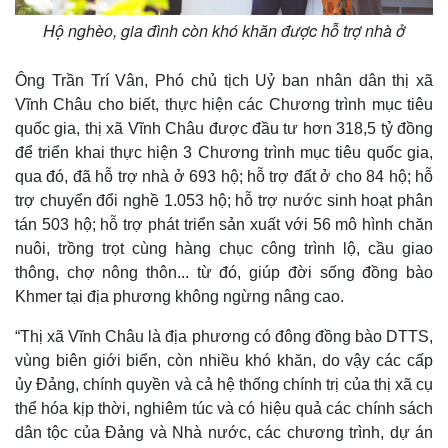
Kinh tế
Thị trường
Hộ nghèo, gia đình còn khó khăn được hỗ trợ nhà ở
Bất động sản
Giá vàng
Khởi nghiệp
Tiêu dùng
Ông Trần Trí Vân, Phó chủ tịch Uỷ ban nhân dân thị xã
Tỷ giá
Vĩnh Châu cho biết, thực hiện các Chương trình mục tiêu
Chứng khoán
quốc gia, thị xã Vĩnh Châu được đầu tư hơn 318,5 tỷ đồng
Giá cà phê
để triển khai thực hiện 3 Chương trình mục tiêu quốc gia,
qua đó, đã hỗ trợ nhà ở 693 hộ; hỗ trợ đất ở cho 84 hộ; hỗ
trợ chuyển đổi nghề 1.053 hộ; hỗ trợ nước sinh hoạt phân
tán 503 hộ; hỗ trợ phát triển sản xuất với 56 mô hình chăn
nuôi, trồng trọt cùng hàng chục công trình lộ, cầu giao
thông, chợ nông thôn... từ đó, giúp đời sống đồng bào
Khmer tại địa phương không ngừng nâng cao.
“Thị xã Vĩnh Châu là địa phương có đông đồng bào DTTS,
vùng biên giới biển, còn nhiều khó khăn, do vậy các cấp
ủy Đảng, chính quyền và cả hệ thống chính trị của thị xã cụ
thể hóa kịp thời, nghiêm túc và có hiệu quả các chính sách
dân tộc của Đảng và Nhà nước, các chương trình, dự án