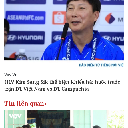
Văn hóa
Giải trí
Sân khấu - Điện ảnh
Nghệ sĩ
Văn học
Thời trang
Âm nhạc
Sao Việt
Di sản
Tin liên quan