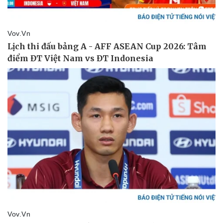
Sức khỏe
Đời sống
Dinh dưỡng - món ngon
Nhà đẹp
Cây thuốc
Blog
Sản phụ khoa
Tình yêu - Gia đình
Nhi khoa
Nam khoa
Làm đẹp - giảm cân
Phòng mạch online
Ăn sạch sống khỏe