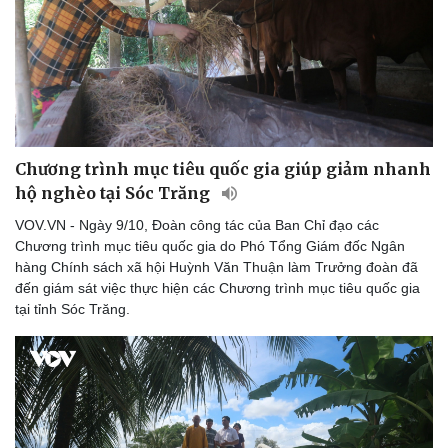
Săn Tour
Đọc truyện đêm khuya
check-in
Cửa sổ tình yêu
Kể chuyện cho bé
Hạt giống tâm hồn
Chương trình mục tiêu quốc gia giúp giảm nhanh
hộ nghèo tại Sóc Trăng
VOV.VN - Ngày 9/10, Đoàn công tác của Ban Chỉ đạo các
Chương trình mục tiêu quốc gia do Phó Tổng Giám đốc Ngân
hàng Chính sách xã hội Huỳnh Văn Thuận làm Trưởng đoàn đã
đến giám sát việc thực hiện các Chương trình mục tiêu quốc gia
tại tỉnh Sóc Trăng.