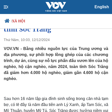
English
Những kết quả tích cực trong
công tác giảm nghèo bền vững ở
XÃ HỘI
/
tỉnh Sóc Trăng
Thứ Năm, 10:03, 12/12/2024
Chính trị
Xã hội
VOV.VN - Bằng nhiều nguồn lực của Trung ương và
Đảng
Tin 24h
địa phương, sự phối hợp lồng ghép của các chương
Tổ chức nhân sự
Dự báo thời tiết
trình, dự án, cùng sự nỗ lực phấn đấu vươn lên của hộ
Quốc hội
Giáo dục
nghèo, hộ cận nghèo, năm 2024, toàn tỉnh Sóc Trăng
Nhận diện sự thật
Dấu ấn VOV
đã giảm hơn 4.000 hộ nghèo, giảm gần 4.600 hộ cận
Việc làm
nghèo.
Biển đảo
Sau hơn 16 năm lập gia đình sinh sống trong căn nhà tạm
bợ, có lẽ đây là năm đầu tiên anh Lý Xanh, ấp Tam Sóc, xã
Mỹ Thuận, huyện Mỹ Tú, Sóc Trăng được hưởng niềm vui