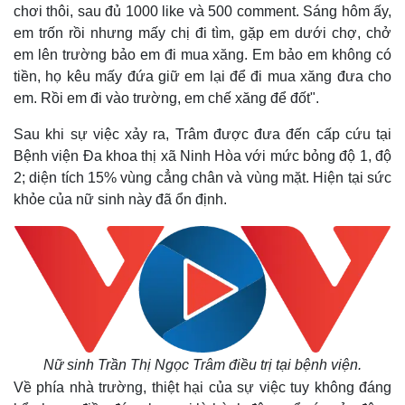
chơi thôi, sau đủ 1000 like và 500 comment. Sáng hôm ấy,
em trốn rồi nhưng mấy chị đi tìm, gặp em dưới chợ, chở
em lên trường bảo em đi mua xăng. Em bảo em không có
tiền, họ kêu mấy đứa giữ em lại để đi mua xăng đưa cho
em. Rồi em đi vào trường, em chế xăng để đốt".
Sau khi sự việc xảy ra, Trâm được đưa đến cấp cứu tại
Bệnh viện Đa khoa thị xã Ninh Hòa với mức bỏng độ 1, độ
2; diện tích 15% vùng cẳng chân và vùng mặt. Hiện tại sức
khỏe của nữ sinh này đã ổn định.
Nữ sinh Trần Thị Ngọc Trâm điều trị tại bệnh viện.
Về phía nhà trường, thiệt hại của sự việc tuy không đáng