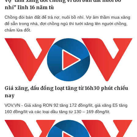
Thể thao
Ô tô - Xe máy
nhí" lĩnh 16 năm tù
Bóng đá
Ô tô
Chồng đòi bán đất để trả nợ, nuôi bồ nhí. Vợ âm thầm mua xăng
Lịch thi đấu bóng đá
Xe máy
để sẵn trong nhà, đợi chồng ngủ thì tưới xăng lên người chồng,
Thế giới thể thao
Tư vấn
châm lửa đốt.
eSports
Hậu trường
Giá xăng, dầu đồng loạt tăng từ 16h30 phút chiều
nay
VOV.VN - Giá xăng RON 92 tăng 172 đồng/lít, giá xăng E5 tăng
160 đồng/lít và các loại dầu tăng từ 130 – 169 đồng/lít.