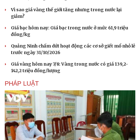
Vì sao giá vàng thế giới tăng nhưng trong nước lại
giảm?
Giá bạc hôm nay: Giá bạc trong nước ở mức 61,9 triệu
đồng/kg
Quảng Ninh chấm dứt hoạt động các cơ sở giết mổ nhỏ lẻ
trước ngày 31/10/2026
Giá vàng hôm nay 7/8: Vàng trong nước có giá 139,2-
142,2 triệu đồng/lượng
PHÁP LUẬT
Văn hóa
Giải trí
Sân khấu - Điện ảnh
Nghệ sĩ
Văn học
Thời trang
Âm nhạc
Sao Việt
Di sản