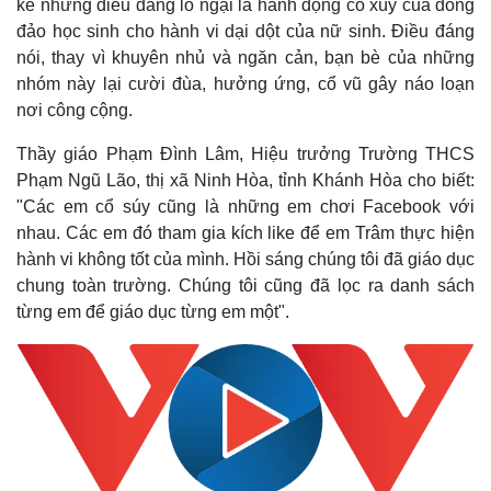
kể nhưng điều đáng lo ngại là hành động cổ xúy của đông
đảo học sinh cho hành vi dại dột của nữ sinh. Điều đáng
nói, thay vì khuyên nhủ và ngăn cản, bạn bè của những
nhóm này lại cười đùa, hưởng ứng, cổ vũ gây náo loạn
nơi công cộng.
Thầy giáo Phạm Đình Lâm, Hiệu trưởng Trường THCS
Phạm Ngũ Lão, thị xã Ninh Hòa, tỉnh Khánh Hòa cho biết:
"
Các em cổ súy cũng là những em chơi Facebook với
nhau. Các em đó tham gia kích like để em Trâm thực hiện
hành vi không tốt của mình. Hồi sáng chúng tôi đã giáo dục
chung toàn trường. Chúng tôi cũng đã lọc ra danh sách
từng em để giáo dục từng em một".
Thế giới
Multimedia
Quan sát
Video
Cuộc sống đó đây
Ảnh
Hồ sơ
E-Magazine
Infographic