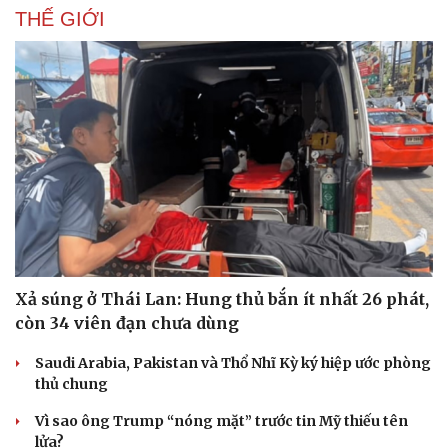
THẾ GIỚI
Xả súng ở Thái Lan: Hung thủ bắn ít nhất 26 phát,
còn 34 viên đạn chưa dùng
Du lịch
Podcast
Saudi Arabia, Pakistan và Thổ Nhĩ Kỳ ký hiệp ước phòng
Tư vấn
Câu chuyện thời sự
thủ chung
Săn Tour
Đọc truyện đêm khuya
Vì sao ông Trump “nóng mặt” trước tin Mỹ thiếu tên
check-in
Cửa sổ tình yêu
lửa?
Kể chuyện cho bé