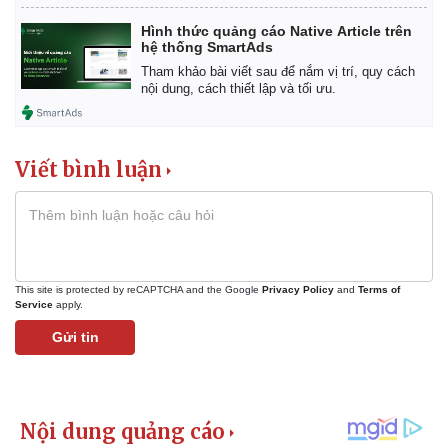
Hình thức quảng cáo Native Article trên
hệ thống SmartAds
Tham khảo bài viết sau để nắm vị trí, quy cách
nội dung, cách thiết lập và tối ưu.
Viết bình luận
This site is protected by reCAPTCHA and the Google
Privacy Policy
and
Terms of
Service
apply.
Gửi tin
Kinh tế
Thị trường
Bất động sản
Giá vàng
Khởi nghiệp
Tiêu dùng
Tỷ giá
Chứng khoán