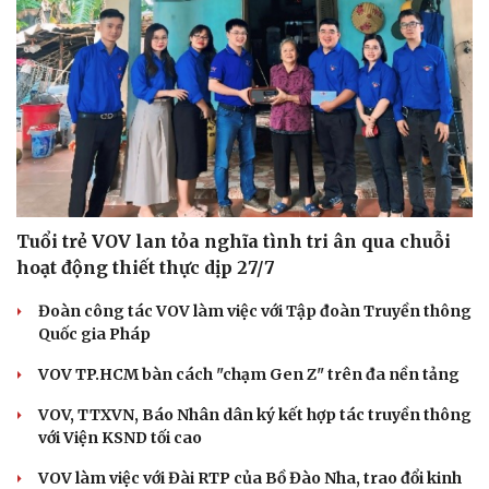
Tuổi trẻ VOV lan tỏa nghĩa tình tri ân qua chuỗi
hoạt động thiết thực dịp 27/7
Đoàn công tác VOV làm việc với Tập đoàn Truyền thông
Quốc gia Pháp
VOV TP.HCM bàn cách "chạm Gen Z" trên đa nền tảng
VOV, TTXVN, Báo Nhân dân ký kết hợp tác truyền thông
với Viện KSND tối cao
VOV làm việc với Đài RTP của Bồ Đào Nha, trao đổi kinh