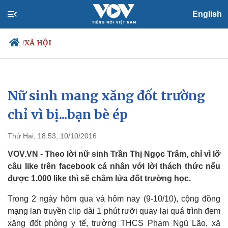
English
XÃ HỘI
/
Nữ sinh mang xăng đốt trường
Chính trị
Xã hội
Đảng
Tin 24h
chỉ vì bị...bạn bè ép
Tổ chức nhân sự
Dự báo thời tiết
Quốc hội
Giáo dục
Thứ Hai, 18:53, 10/10/2016
Nhận diện sự thật
Dấu ấn VOV
Việc làm
VOV.VN - Theo lời nữ sinh Trần Thị Ngọc Trâm, chỉ vì lỡ
Biển đảo
câu like trên facebook cá nhân với lời thách thức nếu
được 1.000 like thì sẽ châm lửa đốt trường học.
Trong 2 ngày hôm qua và hôm nay (9-10/10), cộng đồng
mạng lan truyền clip dài 1 phút rưỡi
quay lại quá trình đem
xăng đốt phòng y tế, trường THCS Phạm Ngũ Lão, xã