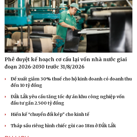
Sức khỏe
Đời sống
Dinh dưỡng - món ngon
Nhà đẹp
Phê duyệt kế hoạch cơ cấu lại vốn nhà nước giai
Cây thuốc
Blog
đoạn 2026-2030 trước 31/8/2026
Sản phụ khoa
Tình yêu - Gia đình
Nhi khoa
Đề xuất giảm 30% thuế cho hộ kinh doanh có doanh thu
Nam khoa
đến 10 tỷ đồng
Làm đẹp - giảm cân
Phòng mạch online
Đắk Lắk yêu cầu tăng tốc dự án khu công nghiệp vốn
Ăn sạch sống khỏe
đầu tư gần 2.500 tỷ đồng
Hiến kế “chuyển đổi kép" cho kinh tế
Tháp sầu riêng hình chiếc gùi cao 18m ở Đắk Lắk