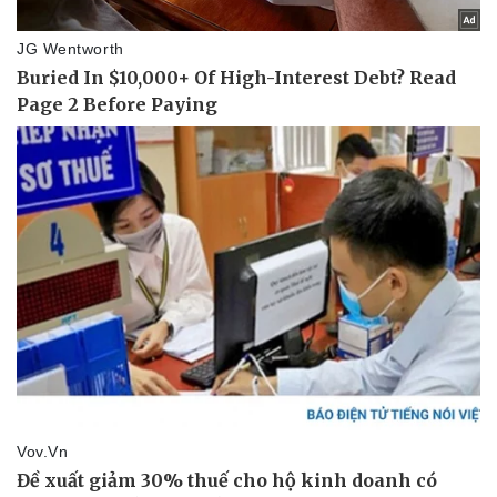
Vụ án
Vũ khí
Tin nóng
Việt Nam
Tư vấn luật
Phân tích