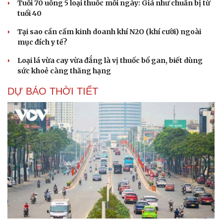
Tuổi 70 uống 5 loại thuốc mỗi ngày: Giá như chuẩn bị từ
tuổi 40
Tại sao cần cấm kinh doanh khí N2O (khí cười) ngoài
mục đích y tế?
Loại lá vừa cay vừa đắng là vị thuốc bổ gan, biết dùng
sức khoẻ càng thăng hạng
DỰ BÁO THỜI TIẾT