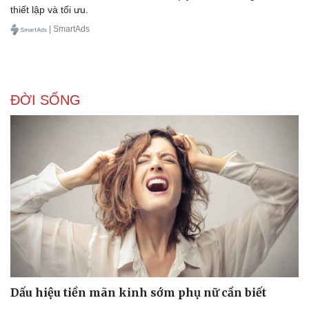
thiết lập và tối ưu.
| SmartAds
Doanh nghiệp
Công nghệ
Thông tin doanh nghiệp
Sành điệu
ĐỜI SỐNG
Doanh nghiệp 24h
Tin Công nghệ
Doanh nhân
Trải nghiệm
Vì cộng đồng
Chuyển đổi số
Dấu hiệu tiền mãn kinh sớm phụ nữ cần biết