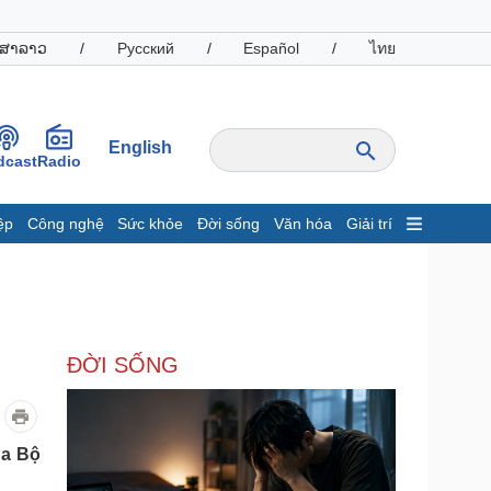
ສາລາວ
/
Русский
/
Español
/
ไทย
English
dcast
Radio
ệp
Công nghệ
Sức khỏe
Đời sống
Văn hóa
Giải trí
inh tế
Thị trường
ất động sản
Giá vàng
hởi nghiệp
Tiêu dùng
Tỷ giá
ĐỜI SỐNG
Chứng khoán
Giá cà phê
oanh nghiệp
Công nghệ
ủa Bộ
hông tin doanh nghiệp
Sành điệu