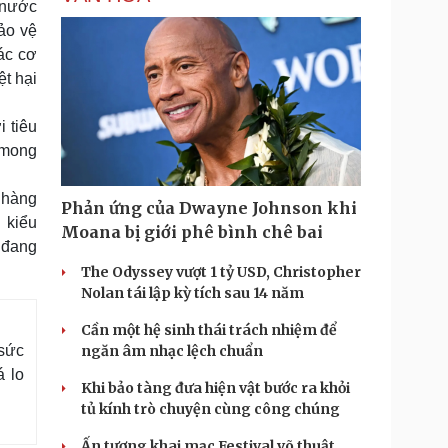
 nước
ảo vệ
ác cơ
ệt hại
 tiêu
 mong
 hàng
Phản ứng của Dwayne Johnson khi
 kiểu
Moana bị giới phê bình chê bai
 đang
The Odyssey vượt 1 tỷ USD, Christopher
Nolan tái lập kỳ tích sau 14 năm
Cần một hệ sinh thái trách nhiệm để
sức
ngăn âm nhạc lệch chuẩn
á lo
Khi bảo tàng đưa hiện vật bước ra khỏi
tủ kính trò chuyện cùng công chúng
Ấn tượng khai mạc Festival võ thuật