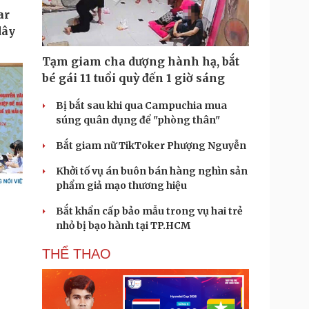
Tạm giam cha dượng hành hạ, bắt
bé gái 11 tuổi quỳ đến 1 giờ sáng
Bị bắt sau khi qua Campuchia mua
súng quân dụng để "phòng thân"
Bắt giam nữ TikToker Phượng Nguyễn
Khởi tố vụ án buôn bán hàng nghìn sản
phẩm giả mạo thương hiệu
Bắt khẩn cấp bảo mẫu trong vụ hai trẻ
nhỏ bị bạo hành tại TP.HCM
THỂ THAO