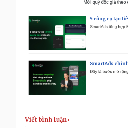
Mời quý độc giả theo
5 công cụ tạo t
SmartAds tổng hợp 5 
SmartAds chính 
Đây là bước mở rộng 
Viết bình luận