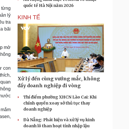
quốc tế Hà Nội năm 2026
 từng
uản lý
KINH TẾ
ều tra
a bãi
ập mờ
không
ừ con
thích,
Xử lý đến cùng vướng mắc, không
ơ quan
đẩy doanh nghiệp đi vòng
không
 nước
Thí điểm phường XHCN Lào Cai: Khi
chính quyền xoay sở thủ tục thay
doanh nghiệp
c mắm
asen,
Đà Nẵng: Phát hiện và xử lý vụ kinh
doanh lô than hoạt tính nhập lậu