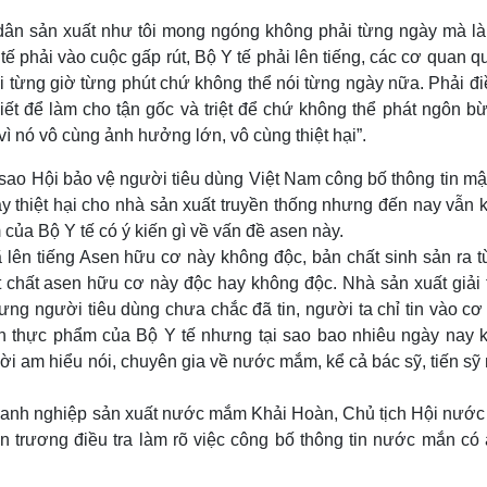
ân sản xuất như tôi mong ngóng không phải từng ngày mà là
tế phải vào cuộc gấp rút, Bộ Y tế phải lên tiếng, các cơ quan q
 từng giờ từng phút chứ không thể nói từng ngày nữa. Phải đi
iết để làm cho tận gốc và triệt để chứ không thể phát ngôn bừ
ì nó vô cùng ảnh hưởng lớn, vô cùng thiệt hại”.
 sao Hội bảo vệ người tiêu dùng Việt Nam công bố thông tin m
y thiệt hại cho nhà sản xuất truyền thống nhưng đến nay vẫn 
của Bộ Y tế có ý kiến gì về vấn đề asen này.
 lên tiếng Asen hữu cơ này không độc, bản chất sinh sản ra t
iết chất asen hữu cơ này độc hay không độc. Nhà sản xuất giải 
nhưng người tiêu dùng chưa chắc đã tin, người ta chỉ tin vào c
àn thực phẩm của Bộ Y tế nhưng tại sao bao nhiêu ngày nay 
ời am hiểu nói, chuyên gia về nước mắm, kể cả bác sỹ, tiến sỹ
 doanh nghiệp sản xuất nước mắm Khải Hoàn, Chủ tịch Hội nướ
rương điều tra làm rõ việc công bố thông tin nước mắn có 