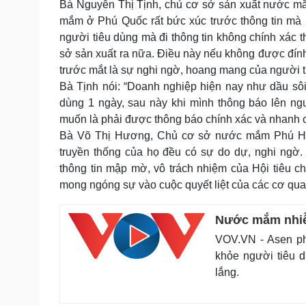
Bà Nguyễn Thị Tịnh, chủ cơ sở sản xuất nước mắ
mắm ở Phú Quốc rất bức xúc trước thông tin mà 
người tiêu dùng mà đi thông tin không chính xác 
sở sản xuất ra nữa. Điều này nếu không được đính 
trước mắt là sự nghi ngờ, hoang mang của người tiêu
Bà Tịnh nói: “Doanh nghiệp hiện nay như dầu sôi 
dùng 1 ngày, sau này khi mình thông báo lên ng
muốn là phải được thông báo chính xác và nhanh c
Bà Võ Thị Hương, Chủ cơ sở nước mắm Phú Hà c
truyền thống của họ đều có sự do dự, nghi ng
thông tin mập mờ, vô trách nhiệm của Hội tiêu 
mong ngóng sự vào cuộc quyết liệt của các cơ qu
Nước mắm nhiễm
VOV.VN - Asen ph
khỏe người tiêu 
lắng.