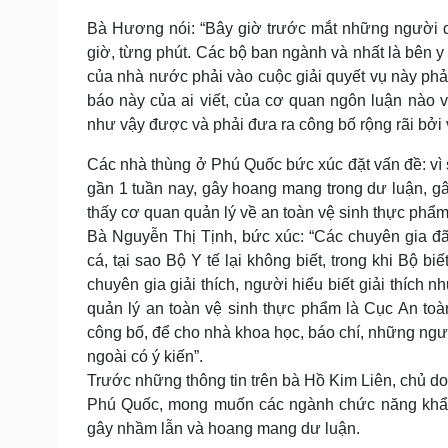
Bà Hương nói: “Bây giờ trước mắt những người d
giờ, từng phút. Các bộ ban ngành và nhất là bên y 
của nhà nước phải vào cuộc giải quyết vụ này phải
báo này của ai viết, của cơ quan ngôn luận nào v
như vậy được và phải đưa ra công bố rộng rãi bởi v
Các nhà thùng ở Phú Quốc bức xúc đặt vấn đề: vì
gần 1 tuần nay, gây hoang mang trong dư luận, gâ
thấy cơ quan quản lý về an toàn vệ sinh thực phẩm 
Bà Nguyễn Thị Tịnh, bức xúc: “Các chuyên gia đã
cá, tại sao Bộ Y tế lại không biết, trong khi Bộ b
chuyên gia giải thích, người hiểu biết giải thích 
quản lý an toàn vệ sinh thực phẩm là Cục An to
công bố, để cho nhà khoa học, báo chí, những ngư
ngoài có ý kiến”.
Trước những thông tin trên bà Hồ Kim Liên, chủ
Phú Quốc, mong muốn các ngành chức năng khẩn t
gây nhầm lẫn và hoang mang dư luận.