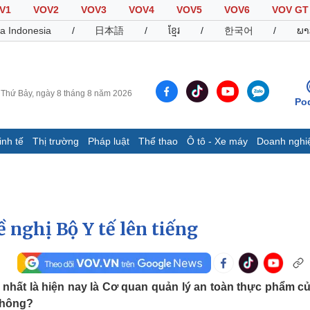
V1
VOV2
VOV3
VOV4
VOV5
VOV6
VOV GT
a Indonesia
/
日本語
/
ខ្មែរ
/
한국어
/
ພາ
Thứ Bảy, ngày 8 tháng 8 năm 2026
Po
inh tế
Thị trường
Pháp luật
Thể thao
Ô tô - Xe máy
Doanh nghi
Thế giới
Multimedia
K
Quan sát
Video
B
Cuộc sống đó đây
Ảnh
K
Hồ sơ
E-Magazine
 nghị Bộ Y tế lên tiếng
Infographic
Thể thao
Ô tô - Xe máy
D
nhất là hiện nay là Cơ quan quản lý an toàn thực phẩm c
 không?
Bóng đá
Ô tô
T