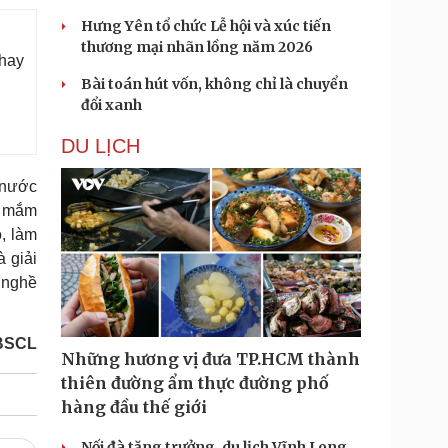
Hưng Yên tổ chức Lễ hội và xúc tiến
thương mại nhãn lồng năm 2026
hay
Bài toán hút vốn, không chỉ là chuyển
đổi xanh
DU LỊCH
 nước
c mắm
, làm
 giải
h nghề
BSCL
Những hương vị đưa TP.HCM thành
thiên đường ẩm thực đường phố
hàng đầu thế giới
Nối đà tăng trưởng, du lịch Vĩnh Long