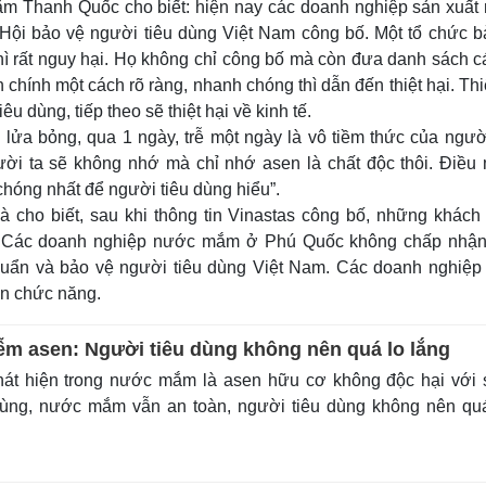
m Thanh Quốc cho biết: hiện nay các doanh nghiệp sản xuất
Hội bảo vệ người tiêu dùng Việt Nam công bố. Một tổ chức b
thì rất nguy hại. Họ không chỉ công bố mà còn đưa danh sách c
chính một cách rõ ràng, nhanh chóng thì dẫn đến thiệt hại. Thi
 dùng, tiếp theo sẽ thiệt hại về kinh tế.
lửa bỏng, qua 1 ngày, trễ một ngày là vô tiềm thức của người
ười ta sẽ không nhớ mà chỉ nhớ asen là chất độc thôi. Điều
hóng nhất để người tiêu dùng hiểu”.
ho biết, sau khi thông tin Vinastas công bố, những khách
ờ. Các doanh nghiệp nước mắm ở Phú Quốc không chấp nhận
chuẩn và bảo vệ người tiêu dùng Việt Nam. Các doanh nghiệp
an chức năng.
 asen: Người tiêu dùng không nên quá lo lắng
át hiện trong nước mắm là asen hữu cơ không độc hại với 
dùng, nước mắm vẫn an toàn, người tiêu dùng không nên qu