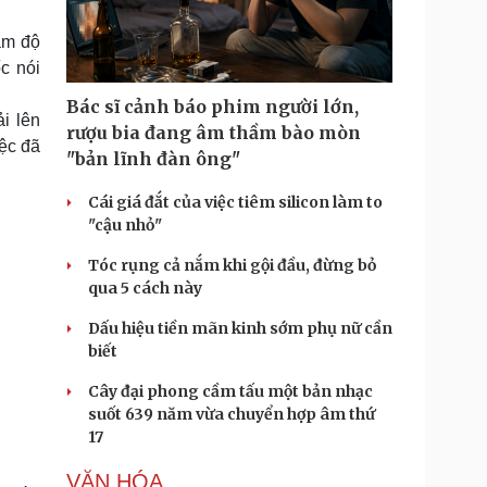
Doanh nghiệp 24h
Tin Công nghệ
Doanh nhân
Trải nghiệm
ắm độ
ì cộng đồng
Chuyển đổi số
c nói
Bác sĩ cảnh báo phim người lớn,
u lịch
Podcast
i lên
rượu bia đang âm thầm bào mòn
ệc đã
Tư vấn
Câu chuyện thời sự
"bản lĩnh đàn ông"
Săn Tour
Đọc truyện đêm khuya
heck-in
Cửa sổ tình yêu
Cái giá đắt của việc tiêm silicon làm to
Kể chuyện cho bé
"cậu nhỏ"
Hạt giống tâm hồn
Tóc rụng cả nắm khi gội đầu, đừng bỏ
qua 5 cách này
Dấu hiệu tiền mãn kinh sớm phụ nữ cần
biết
Cây đại phong cầm tấu một bản nhạc
suốt 639 năm vừa chuyển hợp âm thứ
17
VĂN HÓA