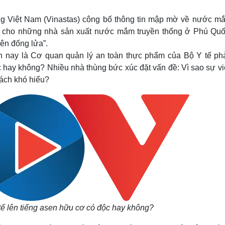
Lịch thi đấu bóng đá
Xe máy
Thế giới thể thao
Tư vấn
ng Việt Nam (Vinastas) công bố thông tin mập mờ về nước m
eSports
V
ến cho những nhà sản xuất nước mắm truyền thống ở Phú Quố
Hậu trường
rên đống lửa”.
Văn hóa
Giải trí
D
 nay là Cơ quan quản lý an toàn thực phẩm của Bộ Y tế phả
c hay không? Nhiều nhà thùng bức xúc đặt vấn đề: Vì sao sự vi
Sân khấu - Điện ảnh
Nghệ sĩ
Văn học
Thời trang
cách khó hiểu?
Âm nhạc
Sao Việt
c
Di sản
ế lên tiếng asen hữu cơ có độc hay không?