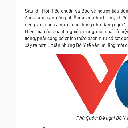
Tin nóng
Việt Nam
Tư vấn luật
Phân tích
Sau khi Hội Tiêu chuẩn và Bảo vệ người tiêu dù
đạm càng cao càng nhiễm asen (thạch tín), khi
riêng và trong cả nước nói chung như đang ngồi “t
Sức khỏe
Đời sống
Điều mà các doanh nghiệp mong mỏi nhất là hiện
tiếng, phải công bố chính thức asen hữu có cơ độ
Dinh dưỡng - món ngon
Nhà đẹp
Cây thuốc
Blog
xảy ra hơn 1 tuần nhưng Bộ Y tế vẫn im lặng một 
Sản phụ khoa
Tình yêu - Gia đình
Nhi khoa
Nam khoa
Làm đẹp - giảm cân
Phòng mạch online
Ăn sạch sống khỏe
Cải chính
Phú Quốc: Đề nghị Bộ Y t