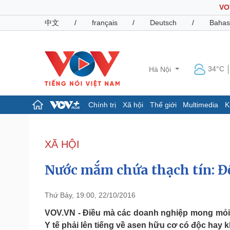
VO
中文
/
français
/
Deutsch
/
Bahas
34°C
Hà Nội
Chính trị
Xã hội
Thế giới
Multimedia
K
Chính trị
Xã hội
Đảng
Tin 24h
XÃ HỘI
Tổ chức nhân sự
Dự báo thời tiết
Quốc hội
Giáo dục
Nước mắm chứa thạch tín: Đề
Nhận diện sự thật
Dấu ấn VOV
Việc làm
Biển đảo
Thứ Bảy, 19:00, 22/10/2016
Pháp luật
Quân sự - Quốc phòng
VOV.VN - Điều mà các doanh nghiệp mong mỏi 
Y tế phải lên tiếng về asen hữu cơ có độc hay
Vụ án
Vũ khí