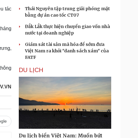
Thái Nguyên tập trung giải phóng mặt
ều tác
bằng dự án cao tốc CT07
Đắk Lắk thực hiện chuyển giao vốn nhà
 tháng
nước tại doanh nghiệp
Giám sát tài sản mã hóa để sớm đưa
rưng,
Việt Nam ra khỏi "danh sách xám" của
FATF
 thông
DU LỊCH
OV.VN
gle
Du lịch biển Việt Nam: Muốn bứt