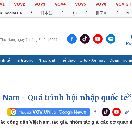
V1
VOV2
VOV3
VOV4
VOV5
VOV6
VOV GT
a Indonesia
/
日本語
/
ខ្មែរ
/
한국어
/
ພາ
Thứ Năm, ngày 6 tháng 8 năm 2026
Po
inh tế
Thị trường
Pháp luật
Thể thao
Ô tô - Xe máy
Doanh nghi
Thế giới
Multimedia
K
Quan sát
Video
B
Cuộc sống đó đây
Ảnh
K
Hồ sơ
E-Magazine
t Nam - Quá trình hội nhập quốc tế”
Infographic
Thể thao
Ô tô - Xe máy
D
 các công dân Việt Nam, tác giả, nhóm tác giả, các cơ quan 
Bóng đá
Ô tô
T