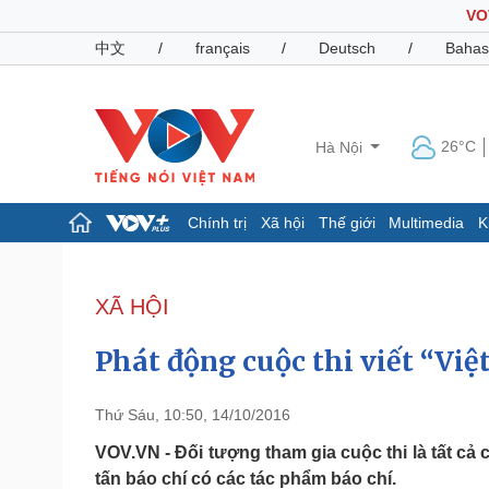
VO
中文
/
français
/
Deutsch
/
Bahas
26°C
Hà Nội
Chính trị
Xã hội
Thế giới
Multimedia
K
Chính trị
Xã hội
Đảng
Tin 24h
XÃ HỘI
Tổ chức nhân sự
Dự báo thời tiết
Quốc hội
Giáo dục
Phát động cuộc thi viết “Việ
Nhận diện sự thật
Dấu ấn VOV
Việc làm
Biển đảo
Thứ Sáu, 10:50, 14/10/2016
Pháp luật
Quân sự - Quốc phòng
VOV.VN - Đối tượng tham gia cuộc thi là tất cả
tấn báo chí có các tác phẩm báo chí.
Vụ án
Vũ khí