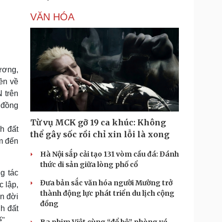
VĂN HÓA
ương,
ền về
 trên
 đồng
Từ vụ MCK gỡ 19 ca khúc: Không
h đất
thể gây sốc rồi chỉ xin lỗi là xong
m đến
Hà Nội sắp cải tạo 131 vòm cầu đá: Đánh
thức di sản giữa lòng phố cổ
g tác
Đưa bản sắc văn hóa người Mường trở
c lập,
thành động lực phát triển du lịch cộng
ện đời
đồng
h đất
".