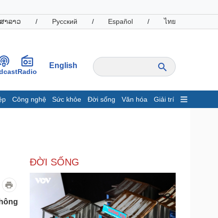
ສາລາວ
/
Русский
/
Español
/
ไทย
English
dcast
Radio
ệp
Công nghệ
Sức khỏe
Đời sống
Văn hóa
Giải trí
inh tế
Thị trường
ất động sản
Giá vàng
hởi nghiệp
Tiêu dùng
Tỷ giá
ĐỜI SỐNG
Chứng khoán
Giá cà phê
oanh nghiệp
Công nghệ
thông
hông tin doanh nghiệp
Sành điệu