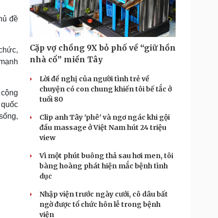
Doanh nghiệp 24h
Tin Công nghệ
Doanh nhân
Trải nghiệm
chủ đề
ì cộng đồng
Chuyển đổi số
Cặp vợ chồng 9X bỏ phố về “giữ hồn
chức,
u lịch
Podcast
nhà cổ” miền Tây
 mạnh
Tư vấn
Câu chuyện thời sự
Săn Tour
Đọc truyện đêm khuya
Lời đề nghị của người tình trẻ về
heck-in
Cửa sổ tình yêu
chuyện có con chung khiến tôi bế tắc ở
 cộng
Kể chuyện cho bé
tuổi 80
p quốc
Hạt giống tâm hồn
 sống,
Clip anh Tây 'phê' và ngơ ngác khi gội
đầu massage ở Việt Nam hút 24 triệu
view
Vì một phút buông thả sau hơi men, tôi
bàng hoàng phát hiện mắc bệnh tình
dục
Nhập viện trước ngày cưới, cô dâu bất
ngờ được tổ chức hôn lễ trong bệnh
viện