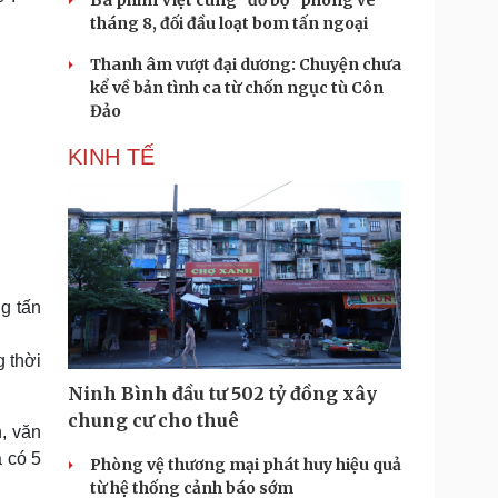
Ba phim Việt cùng “đổ bộ” phòng vé
tháng 8, đối đầu loạt bom tấn ngoại
Thanh âm vượt đại dương: Chuyện chưa
kể về bản tình ca từ chốn ngục tù Côn
Đảo
KINH TẾ
ng tấn
g thời
Ninh Bình đầu tư 502 tỷ đồng xây
chung cư cho thuê
h, văn
a có 5
Phòng vệ thương mại phát huy hiệu quả
từ hệ thống cảnh báo sớm