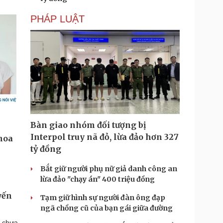
PHÁP LUẬT
Bàn giao nhóm đối tượng bị
Interpol truy nã đỏ, lừa đảo hơn 327
tỷ đồng
Bắt giữ người phụ nữ giả danh công an
lừa đảo "chạy án" 400 triệu đồng
yến
Tạm giữ hình sự người đàn ông đạp
ngã chồng cũ của bạn gái giữa đường
n chưa