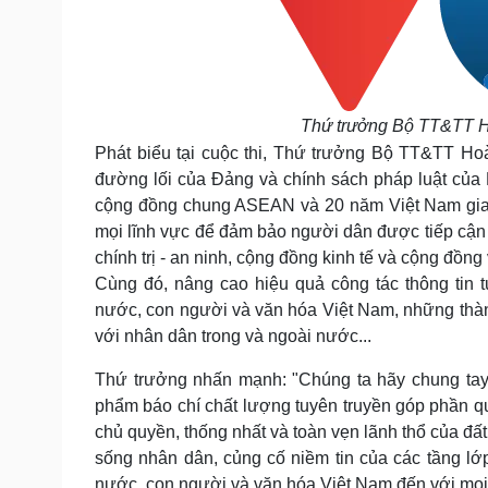
Thứ trưởng Bộ TT&TT Ho
Phát biểu tại cuộc thi, Thứ trưởng Bộ TT&TT Hoà
đường lối của Đảng và chính sách pháp luật của N
cộng đồng chung ASEAN và 20 năm Việt Nam gia
mọi lĩnh vực để đảm bảo người dân được tiếp cậ
chính trị - an ninh, cộng đồng kinh tế và cộng đồng 
Cùng đó, nâng cao hiệu quả công tác thông tin t
nước, con người và văn hóa Việt Nam, những thàn
với nhân dân trong và ngoài nước...
Thứ trưởng nhấn mạnh: "Chúng ta hãy chung tay v
phẩm báo chí chất lượng tuyên truyền góp phần qua
chủ quyền, thống nhất và toàn vẹn lãnh thổ của đất n
sống nhân dân, củng cố niềm tin của các tầng lớ
nước, con người và văn hóa Việt Nam đến với mọi 