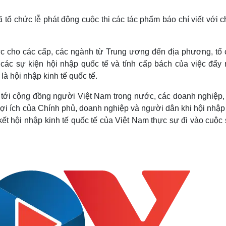
Lịch thi đấu bóng đá
Xe máy
Thế giới thể thao
Tư vấn
 tổ chức lễ phát động cuộc thi các tác phẩm báo chí viết với 
eSports
V
Hậu trường
ức cho các cấp, các ngành từ Trung ương đến địa phương, tổ 
Văn hóa
Giải trí
D
các sự kiện hội nhập quốc tế và tính cấp bách của việc đẩy
Sân khấu - Điện ảnh
Nghệ sĩ
là hội nhập kinh tế quốc tế.
Văn học
Thời trang
Âm nhạc
Sao Việt
c
ế tới cộng đồng người Việt Nam trong nước, các doanh nghiệp,
Di sản
lợi ích của Chính phủ, doanh nghiệp và người dân khi hội nhậ
ết hội nhập kinh tế quốc tế của Việt Nam thực sự đi vào cuộc