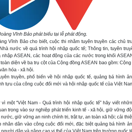
àng Vĩnh Bảo phát biểu tại lễ phát động.
ng Vĩnh Bảo cho biết, cuộc thi nhằm tuyên truyền các chủ tr
hà nước về quá trình hội nhập quốc tế; Thông tin, tuyên truy
 nhập ASEAN, các hoạt động của các nước trong khối ASEAN
n toàn diện về ba trụ cột của Cộng đồng ASEAN bao gồm: Cộng
văn hóa - xã hội.
uyên truyền, phổ biến về hội nhập quốc tế, quảng bá hình ản
h tựu của công cuộc đổi mới và hội nhập quốc tế của Việt Na
ì một “Việt Nam - Quá trình hội nhập quốc tế” hãy viết nhữn
n trọng vào sự nghiệp phát triển kinh tế - xã hội, giữ vững độ
ước, giữ vững an ninh chính trị, trật tự, an toàn xã hội; cải thi
p nhân dân vào công cuộc đổi mới, đặc biệt quảng bá hình ản
người dân và nâng cao vị thế của Việt Nam trên trường quốc tế