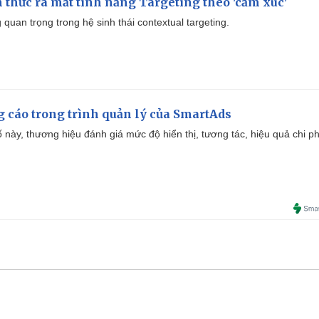
thức ra mắt tính năng Targeting theo 'cảm xúc'
quan trọng trong hệ sinh thái contextual targeting.
g cáo trong trình quản lý của SmartAds
 này, thương hiệu đánh giá mức độ hiển thị, tương tác, hiệu quả chi ph