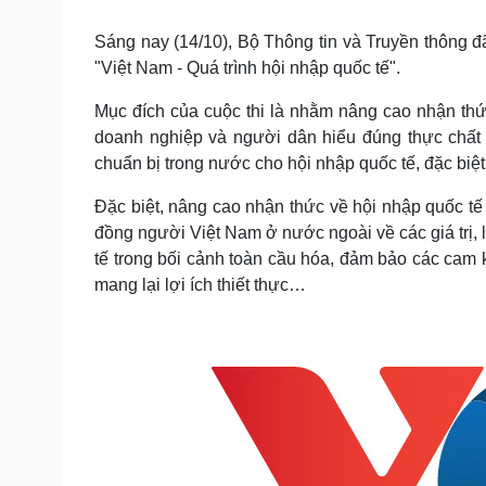
Tin nóng
Việt Nam
Tư vấn luật
Phân tích
Sáng nay (14/10), Bộ Thông tin và Truyền thông đã
"Việt Nam - Quá trình hội nhập quốc tế".
Mục đích của cuộc thi là nhằm nâng cao nhận th
Sức khỏe
Đời sống
doanh nghiệp và người dân hiểu đúng thực chất 
Dinh dưỡng - món ngon
Nhà đẹp
chuẩn bị trong nước cho hội nhập quốc tế, đặc biệt 
Cây thuốc
Blog
Sản phụ khoa
Tình yêu - Gia đình
Đặc biệt, nâng cao nhận thức về hội nhập quốc t
Nhi khoa
đồng người Việt Nam ở nước ngoài về các giá trị, 
Nam khoa
tế trong bối cảnh toàn cầu hóa, đảm bảo các cam k
Làm đẹp - giảm cân
Phòng mạch online
mang lại lợi ích thiết thực…
Ăn sạch sống khỏe
Cải chính