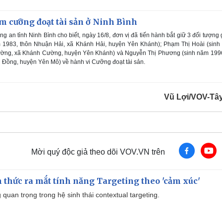
m cưỡng đoạt tài sản ở Ninh Bình
g an tỉnh Ninh Bình cho biết, ngày 16/8, đơn vị đã tiến hành bắt giữ 3 đối tượng
m 1983, thôn Nhuận Hải, xã Khánh Hải, huyện Yên Khánh); Phạm Thị Hoài (sinh
ường, xã Khánh Cường, huyện Yên Khánh) và Nguyễn Thị Phương (sinh năm 1996,
 Đồng, huyện Yên Mô) về hành vi Cưỡng đoạt tài sản.
Vũ Lợi/VOV-Tâ
Mời quý độc giả theo dõi VOV.VN trên
thức ra mắt tính năng Targeting theo 'cảm xúc'
quan trọng trong hệ sinh thái contextual targeting.