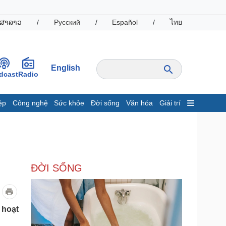
ສາລາວ
/
Русский
/
Español
/
ไทย
English
dcast
Radio
ệp
Công nghệ
Sức khỏe
Đời sống
Văn hóa
Giải trí
inh tế
Thị trường
ất động sản
Giá vàng
hởi nghiệp
Tiêu dùng
Tỷ giá
ĐỜI SỐNG
Chứng khoán
Giá cà phê
oanh nghiệp
Công nghệ
 hoạt
hông tin doanh nghiệp
Sành điệu