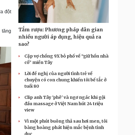
Doanh nghiệp 24h
Tin Công nghệ
Doanh nhân
Trải nghiệm
ra đột
ì cộng đồng
Chuyển đổi số
Tắm rượu: Phương pháp dân gian
 tăng
u lịch
Podcast
nhiều người áp dụng, hiệu quả ra
Tư vấn
Câu chuyện thời sự
sao?
Săn Tour
Đọc truyện đêm khuya
heck-in
Cửa sổ tình yêu
Cặp vợ chồng 9X bỏ phố về “giữ hồn nhà
Kể chuyện cho bé
cổ” miền Tây
Hạt giống tâm hồn
Lời đề nghị của người tình trẻ về
chuyện có con chung khiến tôi bế tắc ở
tuổi 80
Clip anh Tây 'phê' và ngơ ngác khi gội
đầu massage ở Việt Nam hút 24 triệu
view
Vì một phút buông thả sau hơi men, tôi
bàng hoàng phát hiện mắc bệnh tình
dục