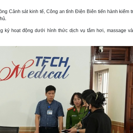
Lịch thi đấu bóng đá
Xe máy
Thế giới thể thao
Tư vấn
ng Cảnh sát kinh tế, Công an tỉnh Điện Biên tiến hành kiểm t
eSports
V
hủ.
Hậu trường
ăng ký hoạt động dưới hình thức dịch vụ tắm hơi, massage và
Văn hóa
Giải trí
D
Sân khấu - Điện ảnh
Nghệ sĩ
Văn học
Thời trang
Âm nhạc
Sao Việt
c
Di sản