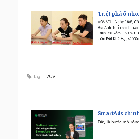
Triệt phá ổ nhó
VOV.VN - Ngày 18/8, Côn
Bùi Anh Tuấn (sinh nă
1989, tại xóm 1 Nam C
thôn Đồi Khê Hạ, xã Yên
Tag:
VOV
SmartAds chính 
Đây là bước mở rộng 