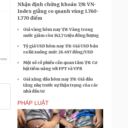
Nhận định chứng khoán 7/8: VN-
Index giằng co quanh vùng 1.760-
1.770 điểm
Giá vàng hôm nay 7/8: Vàng trong
nước giảm còn 142,7 triệu đồng/lượng
Tỷ giá USD hôm nay 7/8: Giá USD bán
ra lùi xuống mức 26.497 đồng/USD
Một số cổ phiếu cần quan tâm 7/8: Cơ
hội tiềm năng với FPT và VPB
Giá xăng dầu hôm nay 7/8: Giá dầu
tăng nhẹ trước sự thận trọng của các
nhà đầu tư
PHÁP LUẬT