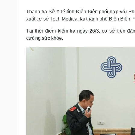
Tin nóng
Việt Nam
Tư vấn luật
Phân tích
Thanh tra Sở Y tế tỉnh Điện Biên phối hợp với Phò
xuất cơ sở Tech Medical tại thành phố Điện Biên P
Tại thời điểm kiểm tra ngày 26/3, cơ sở trên đ
Sức khỏe
Đời sống
cường sức khỏe.
Dinh dưỡng - món ngon
Nhà đẹp
Cây thuốc
Blog
Sản phụ khoa
Tình yêu - Gia đình
Nhi khoa
Nam khoa
Làm đẹp - giảm cân
Phòng mạch online
Ăn sạch sống khỏe
Cải chính