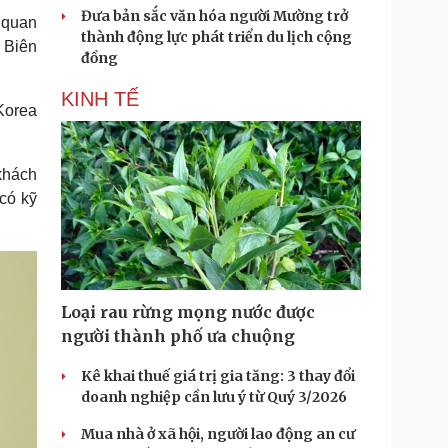
Đưa bản sắc văn hóa người Mường trở
 quan
thành động lực phát triển du lịch cộng
 Biên
đồng
KINH TẾ
Korea
 khách
có kỹ
Loại rau rừng mọng nước được
người thành phố ưa chuộng
Kê khai thuế giá trị gia tăng: 3 thay đổi
doanh nghiệp cần lưu ý từ Quý 3/2026
Mua nhà ở xã hội, người lao động an cư