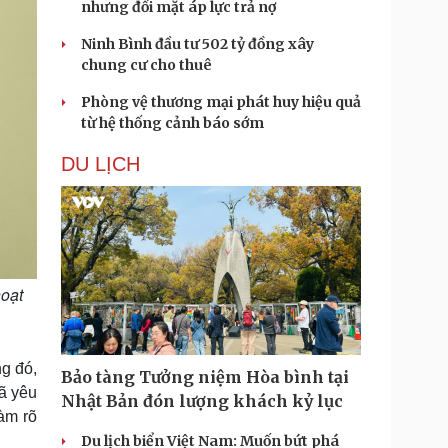
nhưng đối mặt áp lực trả nợ
Ninh Bình đầu tư 502 tỷ đồng xây
chung cư cho thuê
Phòng vệ thương mại phát huy hiệu quả
từ hệ thống cảnh báo sớm
DU LỊCH
hoạt
ng đó,
Bảo tàng Tưởng niệm Hòa bình tại
đã yêu
Nhật Bản đón lượng khách kỷ lục
àm rõ
Du lịch biển Việt Nam: Muốn bứt phá