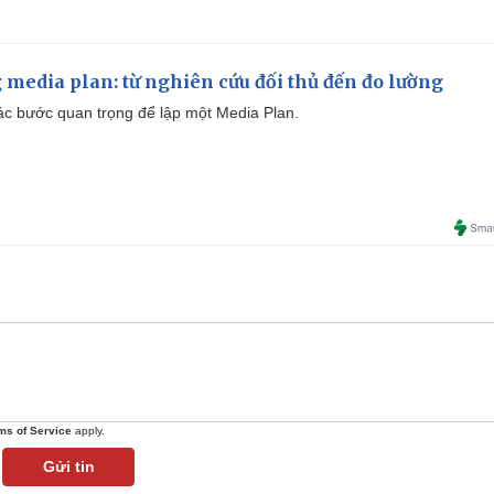
 media plan: từ nghiên cứu đối thủ đến đo lường
 các bước quan trọng để lập một Media Plan.
ms of Service
apply.
Gửi tin