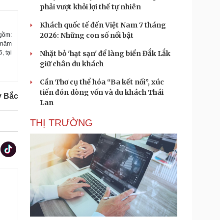
phải vượt khỏi lợi thế tự nhiên
Khách quốc tế đến Việt Nam 7 tháng
2026: Những con số nổi bật
 gồm:
 năm
 tại
Nhặt bỏ 'hạt sạn' để làng biển Đắk Lắk
giữ chân du khách
Cần Thơ cụ thể hóa “Ba kết nối”, xúc
tiến đón dòng vốn và du khách Thái
y Bắc
Lan
THỊ TRƯỜNG