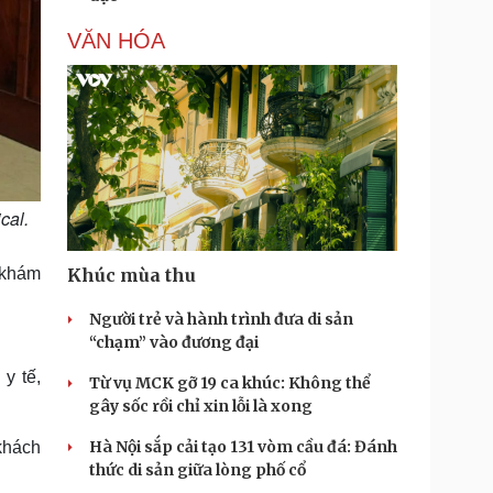
VĂN HÓA
cal.
 khám
Khúc mùa thu
Người trẻ và hành trình đưa di sản
“chạm” vào đương đại
y tế,
Từ vụ MCK gỡ 19 ca khúc: Không thể
gây sốc rồi chỉ xin lỗi là xong
Hà Nội sắp cải tạo 131 vòm cầu đá: Đánh
khách
thức di sản giữa lòng phố cổ