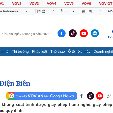
V1
VOV2
VOV3
VOV4
VOV5
VOV6
VOV GT
a Indonesia
/
日本語
/
ខ្មែរ
/
한국어
/
ພາ
Thứ Năm, ngày 6 tháng 8 năm 2026
Po
inh tế
Thị trường
Pháp luật
Thể thao
Ô tô - Xe máy
Doanh nghi
Thế giới
Multimedia
K
Quan sát
Video
B
Cuộc sống đó đây
Ảnh
K
Hồ sơ
E-Magazine
 Điện Biên
Infographic
Thể thao
Ô tô - Xe máy
D
 không xuất trình được giấy phép hành nghề, giấy phép
heo quy định.
Bóng đá
Ô tô
T