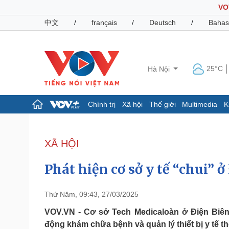
VO
中文
/
français
/
Deutsch
/
Bahas
25°C
Hà Nội
Chính trị
Xã hội
Thế giới
Multimedia
K
Chính trị
Xã hội
Đảng
Tin 24h
XÃ HỘI
Tổ chức nhân sự
Dự báo thời tiết
Quốc hội
Giáo dục
Phát hiện cơ sở y tế “chui” ở
Nhận diện sự thật
Dấu ấn VOV
Việc làm
Biển đảo
Thứ Năm, 09:43, 27/03/2025
Pháp luật
Quân sự - Quốc phòng
VOV.VN - Cơ sở Tech Medicaloàn ở Điện Biên
động khám chữa bệnh và quản lý thiết bị y tế t
Vụ án
Vũ khí