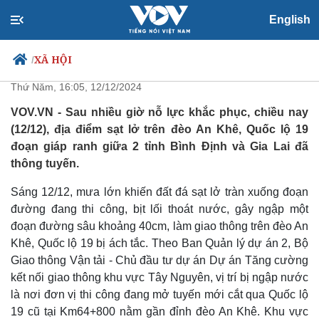
English
Sạt lở khu vực đang thi công ở
đèo An Khê, ách tắc nhiều giờ
XÃ HỘI
/
Thứ Năm, 16:05, 12/12/2024
VOV.VN - Sau nhiều giờ nỗ lực khắc phục, chiều nay
(12/12), địa điểm sạt lở trên đèo An Khê, Quốc lộ 19
Chính trị
Xã hội
đoạn giáp ranh giữa 2 tỉnh Bình Định và Gia Lai đã
Đảng
Tin 24h
thông tuyến.
Tổ chức nhân sự
Dự báo thời tiết
Quốc hội
Giáo dục
Sáng 12/12, mưa lớn khiến đất đá sạt lở tràn xuống đoạn
Nhận diện sự thật
Dấu ấn VOV
đường đang thi công, bịt lối thoát nước, gây ngập một
Việc làm
đoạn đường sâu khoảng 40cm, làm giao thông trên đèo An
Biển đảo
Khê, Quốc lộ 19 bị ách tắc. Theo Ban Quản lý dự án 2, Bộ
Giao thông Vận tải - Chủ đầu tư dự án Dự án Tăng cường
kết nối giao thông khu vực Tây Nguyên, vị trí bị ngập nước
là nơi đơn vị thi công đang mở tuyến mới cắt qua Quốc lộ
19 cũ tại Km64+800 nằm gần đỉnh đèo An Khê. Khu vực