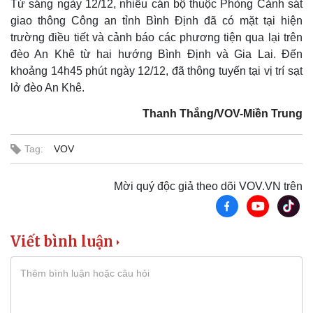
Từ sáng ngày 12/12, nhiều cán bộ thuộc Phòng Cảnh sát
giao thông Công an tỉnh Bình Định đã có mặt tại hiện
Kinh tế
Thị trường
trường điều tiết và cảnh báo các phương tiện qua lại trên
Bất động sản
Giá vàng
đèo An Khê từ hai hướng Bình Định và Gia Lai. Đến
Khởi nghiệp
Tiêu dùng
khoảng 14h45 phút ngày 12/12, đã thông tuyến tại vị trí sạt
Tỷ giá
lở đèo An Khê.
Chứng khoán
Giá cà phê
Thanh Thắng/VOV-Miền Trung
Tag:
VOV
Mời quý độc giả theo dõi VOV.VN trên
Viết bình luận