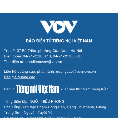
BÁO ĐIỆN TỬ TIẾNG NÓI VIỆT NAM
Trụ sở: 37 Bà Triệu, phường Cửa Nam, Hà Nội
Cải chính
Điện thoại: 84-24-22105148, 84-24-39785691
Thư điện tử: baodientuvov@vov.vn
Liên hệ quảng cáo, phát hành: quangcao@vovnews.vn
Báo giá quảng cáo
Báo in
xuất bản thứ Năm hàng tuần
Tổng Biên tập: NGÔ THIỆU PHONG
Phó Tổng Biên tập: Phạm Công Hân, Đặng Thị Khanh, Giang
Trung Sơn, Nguyễn Tuyết Yến