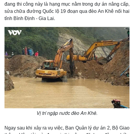
đang thi công này là hạng mục nằm trong dự án nâng cấp,
sửa chữa đường Quốc lộ 19 đoạn qua đèo An Khê nối hai
tỉnh Bình Định - Gia Lai.
Thế giới
Multimedia
Vị trí ngập nước đèo An Khê.
Quan sát
Video
Cuộc sống đó đây
Ảnh
Ngay sau khi xảy ra vụ việc, Ban Quản lý dự án 2, Bộ Giao
Hồ sơ
E-Magazine