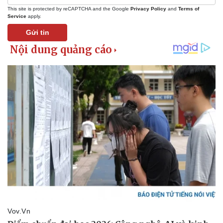
This site is protected by reCAPTCHA and the Google
Privacy Policy
and
Terms of
Service
apply.
Gửi tin
Pháp luật
Quân sự - Quốc phòng
Vụ án
Vũ khí
Tin nóng
Việt Nam
Tư vấn luật
Phân tích