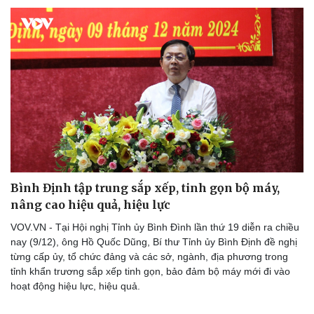
Du lịch
Podcast
Tư vấn
Câu chuyện thời sự
Săn Tour
Đọc truyện đêm khuya
check-in
Cửa sổ tình yêu
Kể chuyện cho bé
Hạt giống tâm hồn
Bình Định tập trung sắp xếp, tinh gọn bộ máy,
nâng cao hiệu quả, hiệu lực
VOV.VN - Tại Hội nghị Tỉnh ủy Bình Đình lần thứ 19 diễn ra chiều
nay (9/12), ông Hồ Quốc Dũng, Bí thư Tỉnh ủy Bình Định đề nghị
từng cấp ủy, tổ chức đảng và các sở, ngành, địa phương trong
tỉnh khẩn trương sắp xếp tinh gọn, bảo đảm bộ máy mới đi vào
hoạt động hiệu lực, hiệu quả.