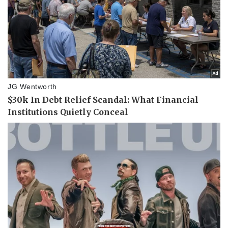
Doanh nghiệp
Công nghệ
Thông tin doanh nghiệp
Sành điệu
Doanh nghiệp 24h
Tin Công nghệ
Doanh nhân
Trải nghiệm
Vì cộng đồng
Chuyển đổi số