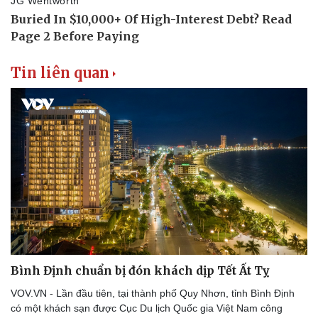
Tin liên quan
Văn hóa
Giải trí
Bình Định chuẩn bị đón khách dịp Tết Ất Tỵ
Sân khấu - Điện ảnh
Nghệ sĩ
Văn học
Thời trang
VOV.VN - Lần đầu tiên, tại thành phố Quy Nhơn, tỉnh Bình Định
Âm nhạc
Sao Việt
có một khách sạn được Cục Du lịch Quốc gia Việt Nam công