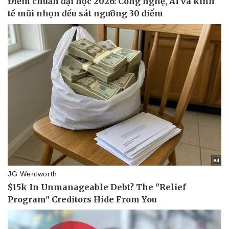
Thể thao
Ô tô - Xe máy
Bóng đá
Ô tô
Lịch thi đấu bóng đá
Xe máy
Thế giới thể thao
Tư vấn
eSports
Hậu trường