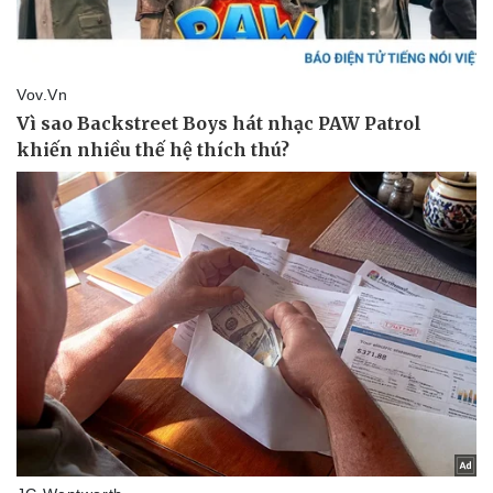
Sức khỏe
Đời sống
Dinh dưỡng - món ngon
Nhà đẹp
Cây thuốc
Blog
Sản phụ khoa
Tình yêu - Gia đình
Nhi khoa
Nam khoa
Làm đẹp - giảm cân
Phòng mạch online
Ăn sạch sống khỏe