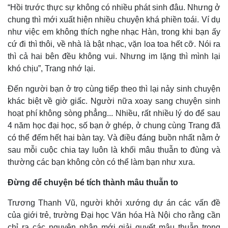
“Hồi trước thực sự không có nhiều phát sinh đâu. Nhưng ở
chung thì mới xuất hiện nhiều chuyện khá phiền toái. Ví dụ
như việc em không thích nghe nhạc Hàn, trong khi bạn ấy
cứ đi thì thôi, về nhà là bật nhạc, vặn loa toa hết cỡ. Nói ra
thì cả hai bên đều không vui. Nhưng im lặng thì mình lại
Thế giới
Multimedia
khó chịu”, Trang nhớ lại.
Quan sát
Video
Cuộc sống đó đây
Ảnh
Đến người bạn ở trọ cùng tiếp theo thì lại nảy sinh chuyện
Hồ sơ
E-Magazine
khác biệt về giờ giấc. Người nữa xoay sang chuyện sinh
Infographic
hoạt phí không sòng phẳng... Nhiều, rất nhiều lý do để sau
4 năm học đại học, số bạn ở ghép, ở chung cùng Trang đã
có thể đếm hết hai bàn tay. Và điều đáng buồn nhất nằm ở
sau mỗi cuộc chia tay luôn là khối mâu thuẫn to đùng và
thường các bạn không còn có thể làm bạn như xưa.
Đừng để chuyện bé tích thành mâu thuẫn to
Trương Thanh Vũ, người khởi xướng dự án các vấn đề
của giới trẻ, trường Đại học Văn hóa Hà Nội cho rằng cần
chỉ ra các nguyên nhân mới giải quyết mâu thuẫn trong