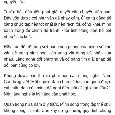
nguyên tắc:
Trước hết, đầu tiên phải giải quyết câu chuyện tiền bạc.
Đây vốn được coi như vấn đề nhạy cảm. Ở càng đông thì
càng phức tạp nên tốt nhất là nên rạch ròi, công khai, minh
bạch trong tài chính để tránh khỏi tình trạng bạn bè bắt
nhau “ sao kê” .
Hãy trao đổi rõ ràng với bạn cùng phòng của mình về các
Thể thao
Ô tô - Xe máy
vấn đề trong sinh hoạt, tôn trọng vật dụng cá nhân của
Bóng đá
Ô tô
nhau. Lắng nghe đối phương và cố gắng tìm giải pháp để
Lịch thi đấu bóng đá
Xe máy
đôi bên cùng có lợi.
Thế giới thể thao
Tư vấn
eSports
Không được bảo thủ và phải học cách lắng nghe. Nam
Hậu trường
Cao từng viết “Một người đau chân có lúc nào quên được
cái chân đau của mình để nghĩ đến một cái gì khác đâu?".
Nên lắng nghe là kỹ năng cần phải học.
Quan trọng nữa nằm ở ý thức. Mình sống trong tập thể chứ
không sống 1 mình. Cần xây dựng những quy định chung