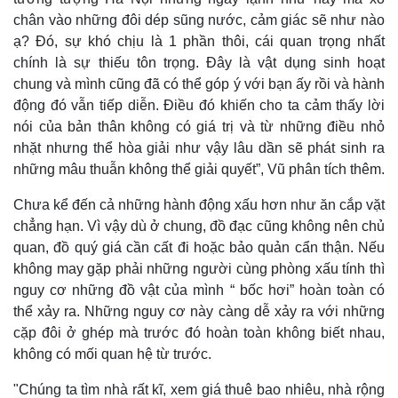
Bất động sản
Giá vàng
chân vào những đôi dép sũng nước, cảm giác sẽ như nào
Khởi nghiệp
Tiêu dùng
ạ? Đó, sự khó chịu là 1 phần thôi, cái quan trọng nhất
Tỷ giá
chính là sự thiếu tôn trọng. Đây là vật dụng sinh hoạt
Chứng khoán
chung và mình cũng đã có thể góp ý với bạn ấy rồi và hành
Giá cà phê
động đó vẫn tiếp diễn. Điều đó khiến cho ta cảm thấy lời
nói của bản thân không có giá trị và từ những điều nhỏ
nhặt nhưng thể hòa giải như vậy lâu dần sẽ phát sinh ra
những mâu thuẫn không thể giải quyết”, Vũ phân tích thêm.
Chưa kể đến cả những hành động xấu hơn như ăn cắp vặt
chẳng hạn. Vì vậy dù ở chung, đồ đạc cũng không nên chủ
quan, đồ quý giá cần cất đi hoặc bảo quản cẩn thận. Nếu
không may gặp phải những người cùng phòng xấu tính thì
nguy cơ những đồ vật của mình “ bốc hơi” hoàn toàn có
thể xảy ra. Những nguy cơ này càng dễ xảy ra với những
cặp đôi ở ghép mà trước đó hoàn toàn không biết nhau,
không có mối quan hệ từ trước.
"Chúng ta tìm nhà rất kĩ, xem giá thuê bao nhiêu, nhà rộng