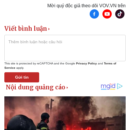
Mời quý độc giả theo dõi VOV.VN trên
Viết bình luận
Doanh nghiệp
Công nghệ
Thông tin doanh nghiệp
Sành điệu
Doanh nghiệp 24h
Tin Công nghệ
Doanh nhân
Trải nghiệm
Vì cộng đồng
Chuyển đổi số
This site is protected by reCAPTCHA and the Google
Privacy Policy
and
Terms of
Service
apply.
Gửi tin