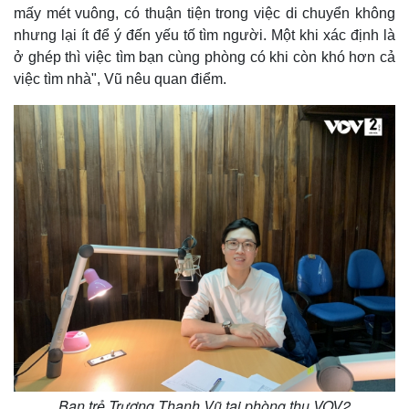
mấy mét vuông, có thuận tiện trong việc di chuyển không
nhưng lại ít để ý đến yếu tố tìm người. Một khi xác định là
ở ghép thì việc tìm bạn cùng phòng có khi còn khó hơn cả
việc tìm nhà", Vũ nêu quan điểm.
Pháp luật
Quân sự - Quốc phòng
Vụ án
Vũ khí
Tin nóng
Việt Nam
Tư vấn luật
Phân tích
Bạn trẻ Trương Thanh Vũ tại phòng thu VOV2