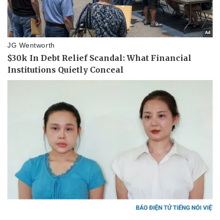
Dinh dưỡng - món ngon
Nhà đẹp
Cây thuốc
Blog
Sản phụ khoa
Tình yêu - Gia đình
Nhi khoa
Nam khoa
Làm đẹp - giảm cân
Phòng mạch online
Ăn sạch sống khỏe