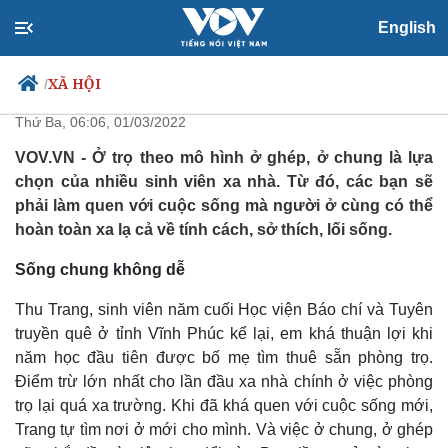
English
Sinh viên ở trọ chung - Những
điều cần tránh
XÃ HỘI
/
Thứ Ba, 06:06, 01/03/2022
VOV.VN - Ở trọ theo mô hình ở ghép, ở chung là lựa
chọn của nhiều sinh viên xa nhà. Từ đó, các bạn sẽ
Chính trị
Xã hội
phải làm quen với cuộc sống mà người ở cùng có thể
Đảng
Tin 24h
hoàn toàn xa lạ cả về tính cách, sở thích, lối sống.
Tổ chức nhân sự
Dự báo thời tiết
Quốc hội
Giáo dục
Sống chung không dễ
Nhận diện sự thật
Dấu ấn VOV
Việc làm
Thu Trang, sinh viên năm cuối Học viện Báo chí và Tuyên
Biển đảo
truyền quê ở tỉnh Vĩnh Phúc kể lại, em khá thuận lợi khi
năm học đầu tiên được bố mẹ tìm thuê sẵn phòng trọ.
Điểm trừ lớn nhất cho lần đầu xa nhà chính ở việc phòng
trọ lại quá xa trường. Khi đã khá quen với cuộc sống mới,
Trang tự tìm nơi ở mới cho mình. Và việc ở chung, ở ghép