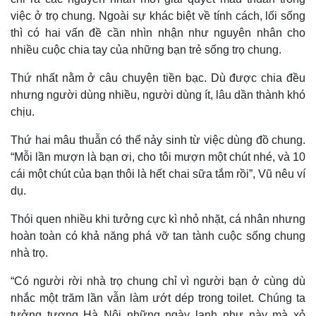
việc ở trọ chung. Ngoài sự khác biệt về tính cách, lối sống
thì có hai vấn đề cần nhìn nhận như nguyên nhân cho
nhiều cuộc chia tay của những bạn trẻ sống trọ chung.
Thứ nhất nằm ở câu chuyện tiền bạc. Dù được chia đều
nhưng người dùng nhiều, người dùng ít, lâu dần thành khó
chịu.
Thứ hai mâu thuẫn có thể nảy sinh từ việc dùng đồ chung.
“Mỗi lần mượn là bạn ơi, cho tôi mượn một chút nhé, và 10
cái một chút của bạn thôi là hết chai sữa tắm rồi”, Vũ nêu ví
dụ.
Thói quen nhiều khi tưởng cực kì nhỏ nhặt, cá nhân nhưng
hoàn toàn có khả năng phá vỡ tan tành cuộc sống chung
nhà trọ.
“Có người rời nhà trọ chung chỉ vì người bạn ở cùng dù
nhắc một trăm lần vẫn làm ướt dép trong toilet. Chúng ta
Kinh tế
Thị trường
tưởng tượng Hà Nội những ngày lạnh như này mà xỏ