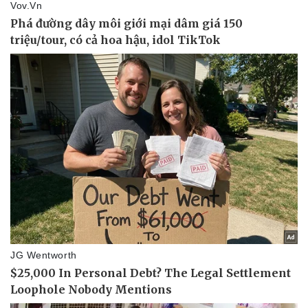
Văn hóa
Giải trí
Sân khấu - Điện ảnh
Nghệ sĩ
Văn học
Thời trang