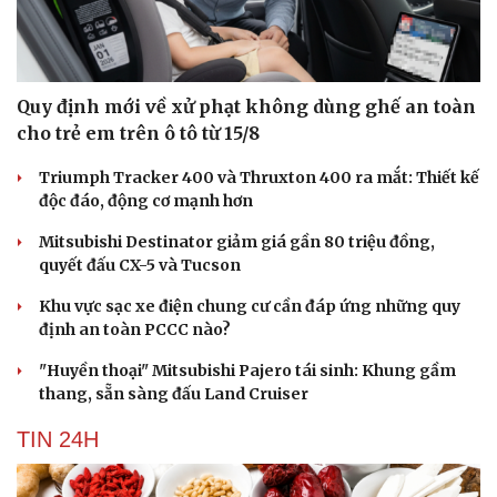
Quy định mới về xử phạt không dùng ghế an toàn
cho trẻ em trên ô tô từ 15/8
Triumph Tracker 400 và Thruxton 400 ra mắt: Thiết kế
độc đáo, động cơ mạnh hơn
Mitsubishi Destinator giảm giá gần 80 triệu đồng,
quyết đấu CX-5 và Tucson
Khu vực sạc xe điện chung cư cần đáp ứng những quy
định an toàn PCCC nào?
"Huyền thoại" Mitsubishi Pajero tái sinh: Khung gầm
Du lịch
thang, sẵn sàng đấu Land Cruiser
Podcast
Tư vấn
Câu chuyện thời sự
TIN 24H
Săn Tour
Đọc truyện đêm khuya
check-in
Cửa sổ tình yêu
Kể chuyện cho bé