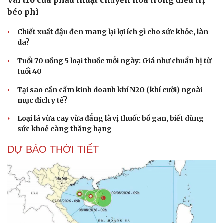
béo phì
Chiết xuất đậu đen mang lại lợi ích gì cho sức khỏe, làn
da?
Tuổi 70 uống 5 loại thuốc mỗi ngày: Giá như chuẩn bị từ
tuổi 40
Tại sao cần cấm kinh doanh khí N2O (khí cười) ngoài
mục đích y tế?
Loại lá vừa cay vừa đắng là vị thuốc bổ gan, biết dùng
sức khoẻ càng thăng hạng
DỰ BÁO THỜI TIẾT