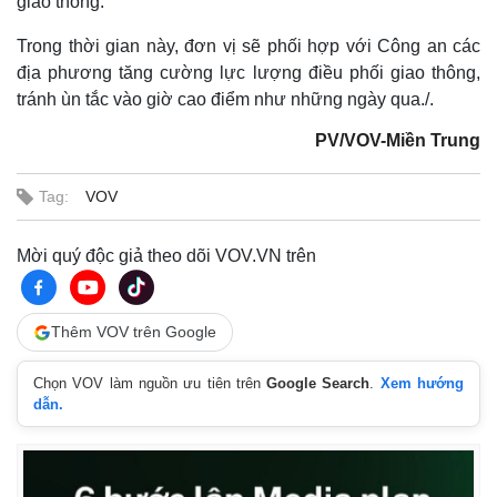
giao thông.
Trong thời gian này, đơn vị sẽ phối hợp với Công an các
địa phương tăng cường lực lượng điều phối giao thông,
tránh ùn tắc vào giờ cao điểm như những ngày qua./.
PV/VOV-Miền Trung
Tag:
VOV
Mời quý độc giả theo dõi VOV.VN trên
Thế giới
Multimedia
Thêm VOV trên Google
Quan sát
Video
Cuộc sống đó đây
Ảnh
Chọn VOV làm nguồn ưu tiên trên
Google Search
.
Xem hướng
Hồ sơ
E-Magazine
dẫn.
Infographic