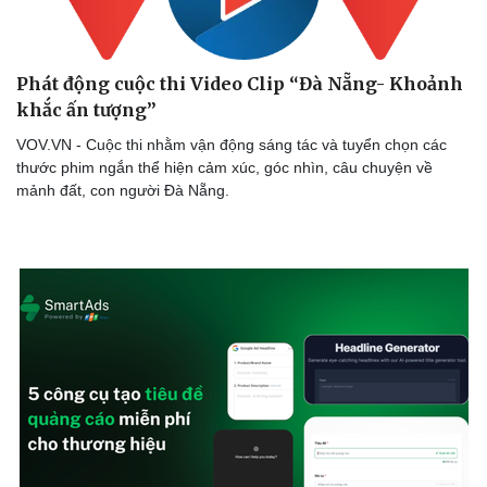
Thể thao
Ô tô - Xe máy
Bóng đá
Ô tô
Lịch thi đấu bóng đá
Xe máy
Phát động cuộc thi Video Clip “Đà Nẵng- Khoảnh
Thế giới thể thao
Tư vấn
khắc ấn tượng”
eSports
Hậu trường
VOV.VN - Cuộc thi nhằm vận động sáng tác và tuyển chọn các
thước phim ngắn thể hiện cảm xúc, góc nhìn, câu chuyện về
mảnh đất, con người Đà Nẵng.