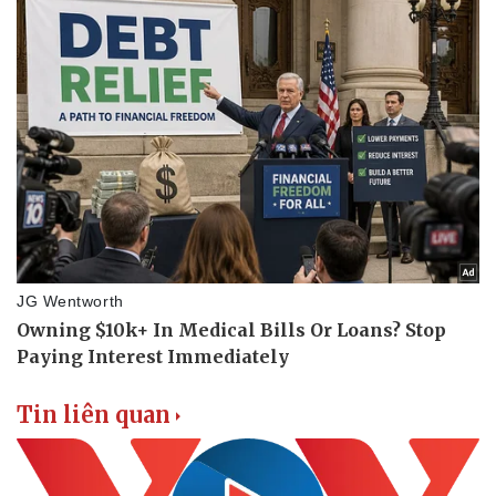
Vụ án
Vũ khí
Tin nóng
Việt Nam
Tư vấn luật
Phân tích
Tin liên quan