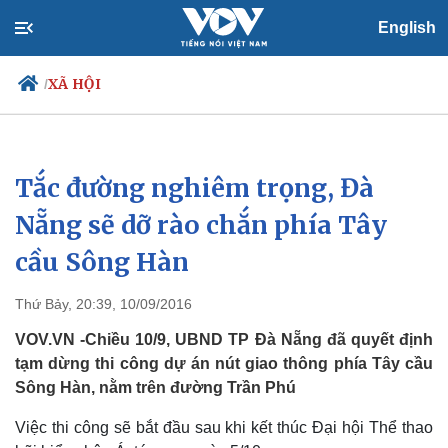
English
XÃ HỘI
/
Tắc đường nghiêm trọng, Đà
Chính trị
Xã hội
Đảng
Tin 24h
Nẵng sẽ dỡ rào chắn phía Tây
Tổ chức nhân sự
Dự báo thời tiết
cầu Sông Hàn
Quốc hội
Giáo dục
Nhận diện sự thật
Dấu ấn VOV
Việc làm
Thứ Bảy, 20:39, 10/09/2016
Biển đảo
VOV.VN -Chiều 10/9, UBND TP Đà Nẵng đã quyết định
tạm dừng thi công dự án nút giao thông phía Tây cầu
Sông Hàn, nằm trên đường Trần Phú
Việc thi công sẽ bắt đầu sau khi kết thúc Đại hội Thể thao