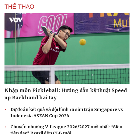
THỂ THAO
Văn hóa
Giải trí
Nhập môn Pickleball: Hướng dẫn kỹ thuật Speed
Sân khấu - Điện ảnh
Nghệ sĩ
up Backhand hai tay
Văn học
Thời trang
Âm nhạc
Sao Việt
Dự đoán kết quả và đội hình ra sân trận Singapore vs
Di sản
Indonesia ASEAN Cup 2026
Chuyển nhượng V-League 2026/2027 mới nhất: "Siêu
tiền đạo" Brazil đến CLB mới