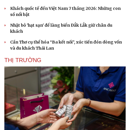
Khách quốc tế đến Việt Nam 7 tháng 2026: Những con
số nổi bật
Nhặt bỏ 'hạt sạn' để làng biển Đắk Lắk giữ chân du
khách
Cần Thơ cụ thể hóa “Ba kết nối”, xúc tiến đón dòng vốn
Sức khỏe
Đời sống
và du khách Thái Lan
Dinh dưỡng - món ngon
Nhà đẹp
Cây thuốc
Blog
THỊ TRƯỜNG
Sản phụ khoa
Tình yêu - Gia đình
Nhi khoa
Nam khoa
Làm đẹp - giảm cân
Phòng mạch online
Ăn sạch sống khỏe