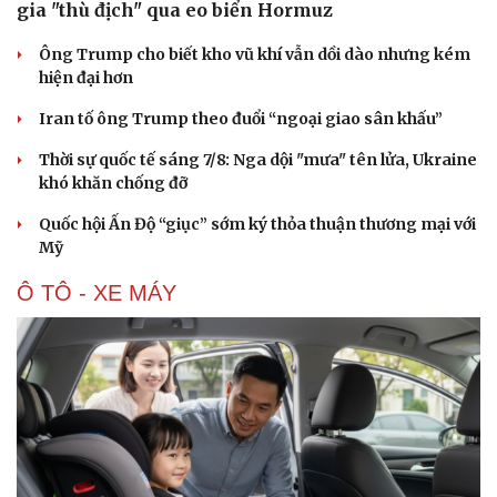
gia "thù địch" qua eo biển Hormuz
Ông Trump cho biết kho vũ khí vẫn dồi dào nhưng kém
hiện đại hơn
Iran tố ông Trump theo đuổi “ngoại giao sân khấu”
Thời sự quốc tế sáng 7/8: Nga dội "mưa" tên lửa, Ukraine
khó khăn chống đỡ
Quốc hội Ấn Độ “giục” sớm ký thỏa thuận thương mại với
Mỹ
Ô TÔ - XE MÁY