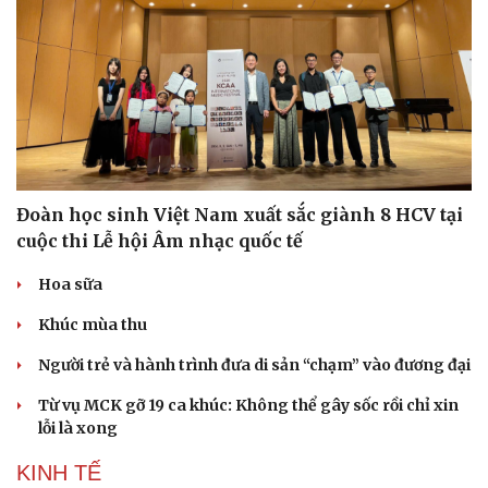
Doanh nghiệp
Công nghệ
Thông tin doanh nghiệp
Sành điệu
Doanh nghiệp 24h
Tin Công nghệ
Doanh nhân
Trải nghiệm
Vì cộng đồng
Chuyển đổi số
Đoàn học sinh Việt Nam xuất sắc giành 8 HCV tại
cuộc thi Lễ hội Âm nhạc quốc tế
Hoa sữa
Khúc mùa thu
Người trẻ và hành trình đưa di sản “chạm” vào đương đại
Từ vụ MCK gỡ 19 ca khúc: Không thể gây sốc rồi chỉ xin
lỗi là xong
KINH TẾ