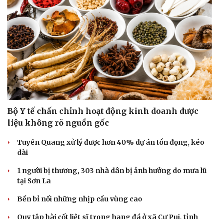
Hạt giống tâm hồn
Bộ Y tế chấn chỉnh hoạt động kinh doanh dược
liệu không rõ nguồn gốc
Tuyên Quang xử lý được hơn 40% dự án tồn đọng, kéo
dài
1 người bị thương, 303 nhà dân bị ảnh hưởng do mưa lũ
tại Sơn La
Bền bỉ nối những nhịp cầu vùng cao
Quy tập hài cốt liệt sĩ trong hang đá ở xã Cư Pui, tỉnh