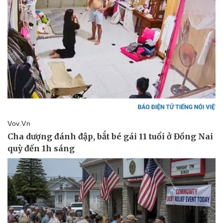
Kinh tế
Thị trường
Bất động sản
Giá vàng
Khởi nghiệp
Tiêu dùng
Tỷ giá
Chứng khoán