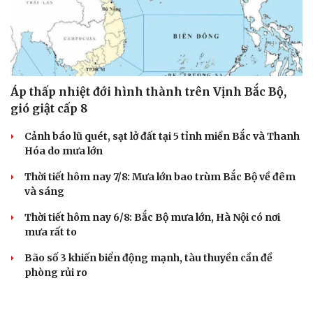
Áp thấp nhiệt đới hình thành trên Vịnh Bắc Bộ,
gió giật cấp 8
Cảnh báo lũ quét, sạt lở đất tại 5 tỉnh miền Bắc và Thanh
Hóa do mưa lớn
Thời tiết hôm nay 7/8: Mưa lớn bao trùm Bắc Bộ về đêm
và sáng
Thời tiết hôm nay 6/8: Bắc Bộ mưa lớn, Hà Nội có nơi
mưa rất to
Bão số 3 khiến biển động mạnh, tàu thuyền cần đề
phòng rủi ro