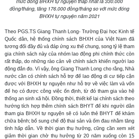
mức đóng BHXH tự nguyện thấp nhất là 330.000
đồng/tháng, tăng 176.000 đồng/tháng so với mức đóng
BHXH tự nguyện năm 2021
Theo PGS.TS Giang Thanh Long- Trường Đại học Kinh tế
Quốc dân, hệ thống chính sách BHXH của Việt Nam đã
tương đối đầy đủ và đáp ứng xu thế chung, song tỷ lệ tham
gia chính sách này của nhóm lao động phi chính thức còn
rất thấp, do những rào cản về chính sách khiến người lao
động đắn đo. Vì vậy, ông Giang Thanh Long cho rằng, Nhà
nước cần có chính sách hỗ trợ để lao động di cư tiếp cận
được với BHXH tự nguyện như hỗ trợ về việc làm và vốn
để họ có được công việc ổn định, từ đó tham gia vào hệ
thống an sinh xã hội. Đồng thời, thiết kế lại chính sách theo
hướng tích hợp thêm chính sách BHYT để khi người dân
tham gia BHXH tự nguyện sẽ có luôn thẻ BHYT để khám
chữa bệnh; bổ sung chế độ thai sản và ốm đau nhằm tăng
tính hấp dẫn. Về thời gian thụ hưởng, cũng cần xem xét
giảm thời gian chờ thụ hưởng từ 20 năm xuống còn 15