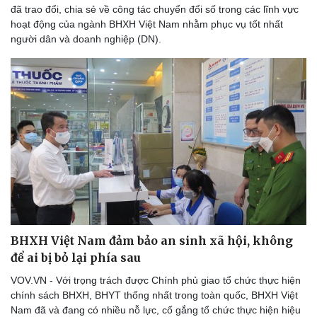
đã trao đổi, chia sẻ về công tác chuyển đổi số trong các lĩnh vực
hoạt động của ngành BHXH Việt Nam nhằm phục vụ tốt nhất
người dân và doanh nghiệp (DN).
Sức khỏe
Đời sống
Dinh dưỡng - món ngon
Nhà đẹp
Cây thuốc
Blog
Sản phụ khoa
Tình yêu - Gia đình
Nhi khoa
Nam khoa
Làm đẹp - giảm cân
Phòng mạch online
Ăn sạch sống khỏe
BHXH Việt Nam đảm bảo an sinh xã hội, không
để ai bị bỏ lại phía sau
VOV.VN - Với trọng trách được Chính phủ giao tổ chức thực hiện
chính sách BHXH, BHYT thống nhất trong toàn quốc, BHXH Việt
Nam đã và đang có nhiều nỗ lực, cố gắng tổ chức thực hiện hiệu