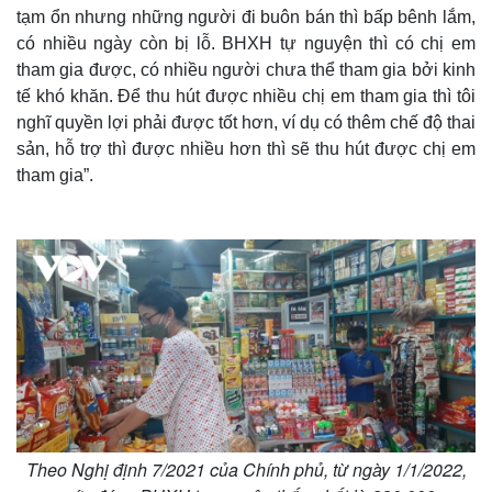
tạm ổn nhưng những người đi buôn bán thì bấp bênh lắm,
có nhiều ngày còn bị lỗ. BHXH tự nguyện thì có chị em
tham gia được, có nhiều người chưa thể tham gia bởi kinh
tế khó khăn. Để thu hút được nhiều chị em tham gia thì tôi
nghĩ quyền lợi phải được tốt hơn, ví dụ có thêm chế độ thai
sản, hỗ trợ thì được nhiều hơn thì sẽ thu hút được chị em
tham gia”.
Thế giới
Multimedia
Quan sát
Video
Cuộc sống đó đây
Ảnh
Hồ sơ
E-Magazine
Infographic
Theo Nghị định 7/2021 của Chính phủ, từ ngày 1/1/2022,