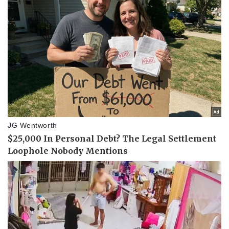
Thể thao
Ô tô - Xe máy
Bóng đá
Ô tô
Lịch thi đấu bóng đá
Xe máy
Thế giới thể thao
Tư vấn
eSports
Hậu trường