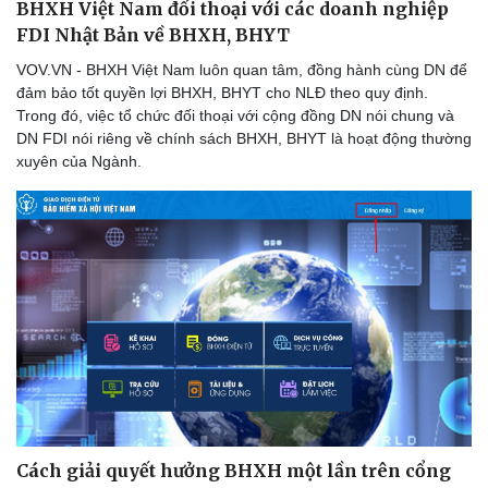
BHXH Việt Nam đối thoại với các doanh nghiệp
FDI Nhật Bản về BHXH, BHYT
VOV.VN - BHXH Việt Nam luôn quan tâm, đồng hành cùng DN để
đảm bảo tốt quyền lợi BHXH, BHYT cho NLĐ theo quy định.
Doanh nghiệp
Công nghệ
Trong đó, việc tổ chức đối thoại với cộng đồng DN nói chung và
Thông tin doanh nghiệp
Sành điệu
DN FDI nói riêng về chính sách BHXH, BHYT là hoạt động thường
Doanh nghiệp 24h
Tin Công nghệ
xuyên của Ngành.
Doanh nhân
Trải nghiệm
Vì cộng đồng
Chuyển đổi số
Cách giải quyết hưởng BHXH một lần trên cổng