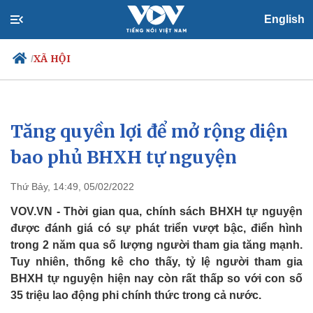
English
XÃ HỘI
/
Tăng quyền lợi để mở rộng diện
Chính trị
Xã hội
Đảng
Tin 24h
bao phủ BHXH tự nguyện
Tổ chức nhân sự
Dự báo thời tiết
Quốc hội
Giáo dục
Thứ Bảy, 14:49, 05/02/2022
Nhận diện sự thật
Dấu ấn VOV
Việc làm
VOV.VN - Thời gian qua, chính sách BHXH tự nguyện
Biển đảo
được đánh giá có sự phát triển vượt bậc, điển hình
trong 2 năm qua số lượng người tham gia tăng mạnh.
Tuy nhiên, thống kê cho thấy, tỷ lệ người tham gia
BHXH tự nguyện hiện nay còn rất thấp so với con số
35 triệu lao động phi chính thức trong cả nước.