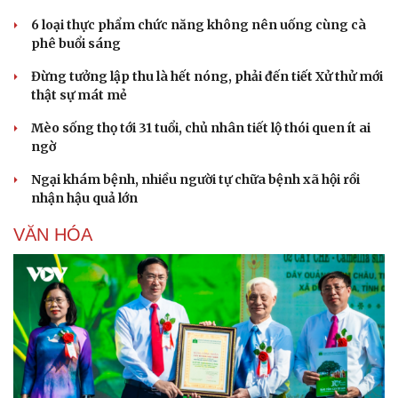
6 loại thực phẩm chức năng không nên uống cùng cà
phê buổi sáng
Đừng tưởng lập thu là hết nóng, phải đến tiết Xử thử mới
thật sự mát mẻ
Mèo sống thọ tới 31 tuổi, chủ nhân tiết lộ thói quen ít ai
ngờ
Ngại khám bệnh, nhiều người tự chữa bệnh xã hội rồi
nhận hậu quả lớn
VĂN HÓA
Văn hóa
Giải trí
Sân khấu - Điện ảnh
Nghệ sĩ
Văn học
Thời trang
Âm nhạc
Sao Việt
Di sản