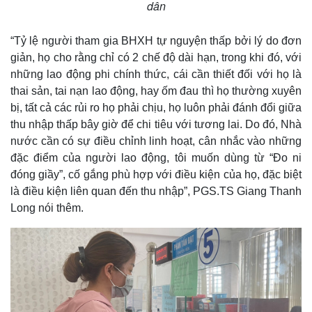
dân
“Tỷ lệ người tham gia BHXH tự nguyện thấp bởi lý do đơn
giản, họ cho rằng chỉ có 2 chế độ dài hạn, trong khi đó, với
những lao động phi chính thức, cái cần thiết đối với họ là
thai sản, tai nạn lao động, hay ốm đau thì họ thường xuyên
bị, tất cả các rủi ro họ phải chịu, họ luôn phải đánh đổi giữa
thu nhập thấp bây giờ để chi tiêu với tương lai. Do đó, Nhà
nước cần có sự điều chỉnh linh hoạt, cân nhắc vào những
đặc điểm của người lao động, tôi muốn dùng từ “Đo ni
đóng giầy”, cố gắng phù hợp với điều kiện của họ, đặc biệt
là điều kiện liên quan đến thu nhập”, PGS.TS Giang Thanh
Long nói thêm.
Kinh tế
Thị trường
Bất động sản
Giá vàng
Khởi nghiệp
Tiêu dùng
Tỷ giá
Chứng khoán