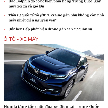
Bão Dolphin đổ bộ bờ biển phía Đông Trung Quốc, gây
mưa xối xả và gió lớn
Thời sự quốc tế tối 9/8: “Ukraine gần như không còn nhà
máy nhiệt điện nguyên vẹn”
Đức liên tiếp phát hiện drone gần căn cứ quân sự
Ô TÔ - XE MÁY
Honda tăng tốc cuộc đua xe điện tại Trung Quốc