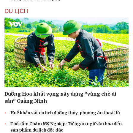
DU LỊCH
Đường Hoa khát vọng xây dựng “vùng chè di
sản” Quảng Ninh
Du lịch
Podcast
Huế khảo sát du lịch đường thủy, phương án thoát lũ
Tư vấn
Câu chuyện thời sự
Săn Tour
Đọc truyện đêm khuya
Thổ cẩm Chăm Mỹ Nghiệp: Từ ngôn ngữ văn hóa đến
check-in
Cửa sổ tình yêu
sản phẩm du lịch độc đáo
Kể chuyện cho bé