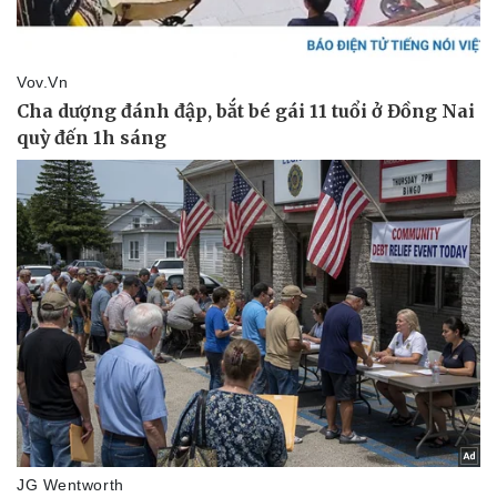
Vụ án
Vũ khí
Tin nóng
Việt Nam
Tư vấn luật
Phân tích