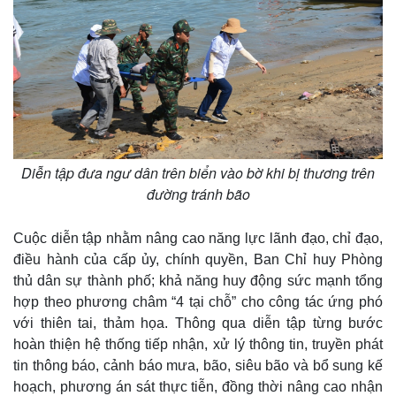
Diễn tập đưa ngư dân trên biển vào bờ khi bị thương trên
đường tránh bão
Cuộc diễn tập nhằm nâng cao năng lực lãnh đạo, chỉ đạo,
Thế giới
Multimedia
điều hành của cấp ủy, chính quyền, Ban Chỉ huy Phòng
Quan sát
Video
thủ dân sự thành phố; khả năng huy động sức mạnh tổng
Cuộc sống đó đây
Ảnh
hợp theo phương châm “4 tại chỗ” cho công tác ứng phó
Hồ sơ
E-Magazine
với thiên tai, thảm họa. Thông qua diễn tập từng bước
Infographic
hoàn thiện hệ thống tiếp nhận, xử lý thông tin, truyền phát
tin thông báo, cảnh báo mưa, bão, siêu bão và bổ sung kế
hoạch, phương án sát thực tiễn, đồng thời nâng cao nhận