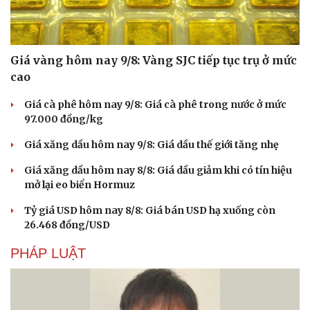
Giá vàng hôm nay 9/8: Vàng SJC tiếp tục trụ ở mức
cao
Giá cà phê hôm nay 9/8: Giá cà phê trong nước ở mức
97.000 đồng/kg
Giá xăng dầu hôm nay 9/8: Giá dầu thế giới tăng nhẹ
Giá xăng dầu hôm nay 8/8: Giá dầu giảm khi có tín hiệu
mở lại eo biển Hormuz
Văn hóa
Giải trí
Tỷ giá USD hôm nay 8/8: Giá bán USD hạ xuống còn
Sân khấu - Điện ảnh
Nghệ sĩ
26.468 đồng/USD
Văn học
Thời trang
PHÁP LUẬT
Âm nhạc
Sao Việt
Di sản