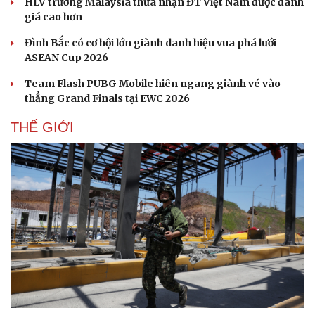
HLV trưởng Malaysia thừa nhận ĐT Việt Nam được đánh
giá cao hơn
Đình Bắc có cơ hội lớn giành danh hiệu vua phá lưới
ASEAN Cup 2026
Team Flash PUBG Mobile hiên ngang giành vé vào
thẳng Grand Finals tại EWC 2026
THẾ GIỚI
Du lịch
Podcast
Tư vấn
Câu chuyện thời sự
Săn Tour
Đọc truyện đêm khuya
check-in
Cửa sổ tình yêu
Kể chuyện cho bé