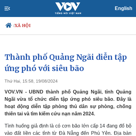
English
XÃ HỘI
/
Thành phố Quảng Ngãi diễn tập
Chính trị
Xã hội
Đảng
Tin 24h
ứng phó với siêu bão
Tổ chức nhân sự
Dự báo thời tiết
Quốc hội
Giáo dục
Thứ Hai, 15:58, 19/08/2024
Nhận diện sự thật
Dấu ấn VOV
Việc làm
VOV.VN - UBND thành phố Quảng Ngãi, tỉnh Quảng
Biển đảo
Ngãi vừa tổ chức diễn tập ứng phó siêu bão. Đây là
hoạt động diễn tập phòng thủ dân sự phòng, chống
thiên tai và tìm kiếm cứu nạn năm 2024.
Tình huống giả định là có cơn bão lớn cấp 14 đang đổ bộ
vào đất liền các tỉnh từ Đà Nẵng đến Phú Yên. Địa bàn