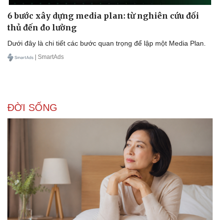
6 bước xây dựng media plan: từ nghiên cứu đối
thủ đến đo lường
Dưới đây là chi tiết các bước quan trọng để lập một Media Plan.
Doanh nghiệp
Công nghệ
| SmartAds
Thông tin doanh nghiệp
Sành điệu
Doanh nghiệp 24h
Tin Công nghệ
Doanh nhân
Trải nghiệm
Vì cộng đồng
Chuyển đổi số
ĐỜI SỐNG