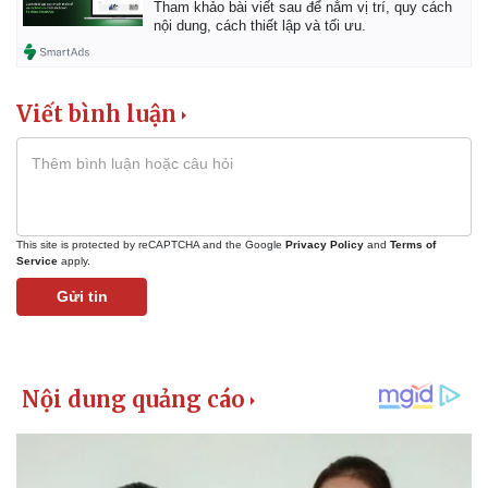
Tham khảo bài viết sau để nắm vị trí, quy cách
Giá cà phê
nội dung, cách thiết lập và tối ưu.
Viết bình luận
This site is protected by reCAPTCHA and the Google
Privacy Policy
and
Terms of
Service
apply.
Gửi tin