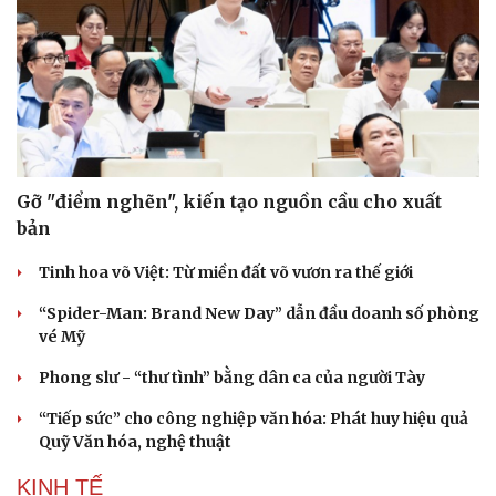
Gỡ "điểm nghẽn", kiến tạo nguồn cầu cho xuất
bản
Tinh hoa võ Việt: Từ miền đất võ vươn ra thế giới
“Spider-Man: Brand New Day” dẫn đầu doanh số phòng
vé Mỹ
Phong slư - “thư tình” bằng dân ca của người Tày
“Tiếp sức” cho công nghiệp văn hóa: Phát huy hiệu quả
Quỹ Văn hóa, nghệ thuật
KINH TẾ