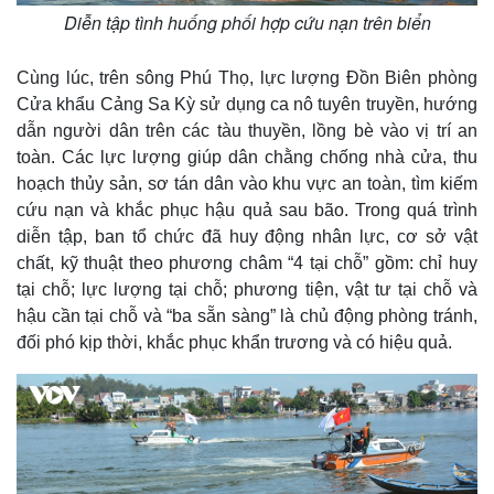
Diễn tập tình huống phối hợp cứu nạn trên biển
Cùng lúc, trên sông Phú Thọ, lực lượng Đồn Biên phòng
Cửa khẩu Cảng Sa Kỳ sử dụng ca nô tuyên truyền, hướng
dẫn người dân trên các tàu thuyền, lồng bè vào vị trí an
toàn. Các lực lượng giúp dân chằng chống nhà cửa, thu
hoạch thủy sản, sơ tán dân vào khu vực an toàn, tìm kiếm
cứu nạn và khắc phục hậu quả sau bão. Trong quá trình
diễn tập, ban tổ chức đã huy động nhân lực, cơ sở vật
chất, kỹ thuật theo phương châm “4 tại chỗ” gồm: chỉ huy
tại chỗ; lực lượng tại chỗ; phương tiện, vật tư tại chỗ và
hậu cần tại chỗ và “ba sẵn sàng” là chủ động phòng tránh,
đối phó kịp thời, khắc phục khẩn trương và có hiệu quả.