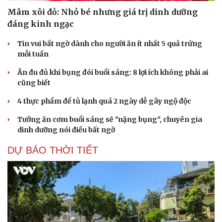
Mâm xôi đỏ: Nhỏ bé nhưng giá trị dinh dưỡng
đáng kinh ngạc
Tin vui bất ngờ dành cho người ăn ít nhất 5 quả trứng
mỗi tuần
Ăn đu đủ khi bụng đói buổi sáng: 8 lợi ích không phải ai
cũng biết
4 thực phẩm để tủ lạnh quá 2 ngày dễ gây ngộ độc
Tưởng ăn cơm buổi sáng sẽ "nặng bụng", chuyên gia
dinh dưỡng nói điều bất ngờ
DỰ BÁO THỜI TIẾT