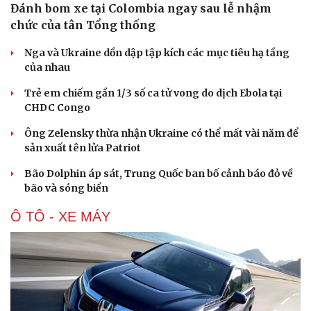
Đánh bom xe tại Colombia ngay sau lễ nhậm
Hạt giống tâm hồn
chức của tân Tổng thống
Nga và Ukraine dồn dập tập kích các mục tiêu hạ tầng
của nhau
Trẻ em chiếm gần 1/3 số ca tử vong do dịch Ebola tại
CHDC Congo
Ông Zelensky thừa nhận Ukraine có thể mất vài năm để
sản xuất tên lửa Patriot
Bão Dolphin áp sát, Trung Quốc ban bố cảnh báo đỏ về
bão và sóng biển
Ô TÔ - XE MÁY