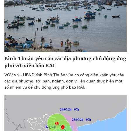
Thể thao
Ô tô - Xe máy
Bóng đá
Ô tô
Lịch thi đấu bóng đá
Xe máy
Thế giới thể thao
Tư vấn
eSports
Hậu trường
Bình Thuận yêu cầu các địa phương chủ động ứng
phó với siêu bão RAI
VOV.VN - UBND tỉnh Bình Thuận vừa có công điện khẩn yêu cầu
các địa phương, sở, ban, ngành, đơn vị liên quan thực hiện một
số nhiệm vụ để chủ động ứng phó bão RAI.