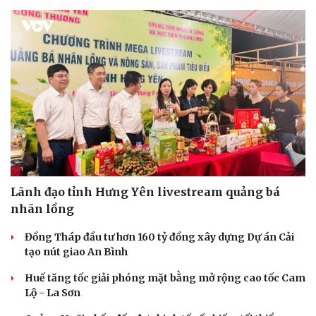
Sức khỏe
Đời sống
Dinh dưỡng - món ngon
Nhà đẹp
Cây thuốc
Blog
Sản phụ khoa
Tình yêu - Gia đình
Nhi khoa
Nam khoa
Lãnh đạo tỉnh Hưng Yên livestream quảng bá
Làm đẹp - giảm cân
nhãn lồng
Phòng mạch online
Ăn sạch sống khỏe
Đồng Tháp đầu tư hơn 160 tỷ đồng xây dựng Dự án Cải
tạo nút giao An Bình
Huế tăng tốc giải phóng mặt bằng mở rộng cao tốc Cam
Lộ - La Sơn