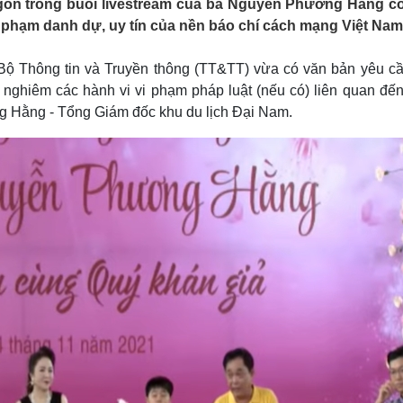
gôn trong buổi livestream của bà Nguyễn Phương Hằng c
Lịch thi đấu bóng đá
Xe máy
úc phạm danh dự, uy tín của nền báo chí cách mạng Việt Nam
Thế giới thể thao
Tư vấn
eSports
V
Hậu trường
ử, Bộ Thông tin và Truyền thông (TT&TT) vừa có văn bản yêu c
 nghiêm các hành vi vi phạm pháp luật (nếu có) liên quan đến
Văn hóa
Giải trí
D
ng Hằng - Tổng Giám đốc khu du lịch Đại Nam.
Sân khấu - Điện ảnh
Nghệ sĩ
Văn học
Thời trang
Âm nhạc
Sao Việt
c
Di sản