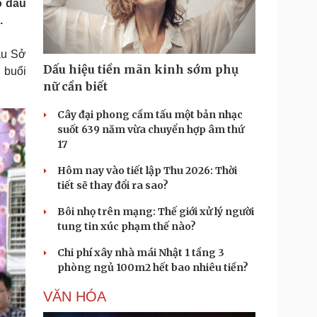
ó dấu
Doanh nghiệp 24h
Tin Công nghệ
.
Doanh nhân
Trải nghiệm
ì cộng đồng
Chuyển đổi số
ầu Sở
Dấu hiệu tiền mãn kinh sớm phụ
 buổi
u lịch
Podcast
nữ cần biết
Tư vấn
Câu chuyện thời sự
Săn Tour
Đọc truyện đêm khuya
Cây đại phong cầm tấu một bản nhạc
heck-in
Cửa sổ tình yêu
suốt 639 năm vừa chuyển hợp âm thứ
Kể chuyện cho bé
17
Hạt giống tâm hồn
Hôm nay vào tiết lập Thu 2026: Thời
tiết sẽ thay đổi ra sao?
Bôi nhọ trên mạng: Thế giới xử lý người
tung tin xúc phạm thế nào?
Chi phí xây nhà mái Nhật 1 tầng 3
phòng ngủ 100m2 hết bao nhiêu tiền?
VĂN HÓA