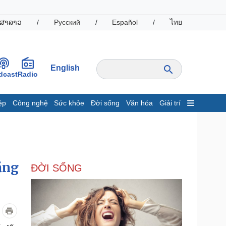
ສາລາວ
/
Русский
/
Español
/
ไทย
English
dcast
Radio
ệp
Công nghệ
Sức khỏe
Đời sống
Văn hóa
Giải trí
inh tế
Thị trường
ất động sản
Giá vàng
hởi nghiệp
Tiêu dùng
Tỷ giá
ằng
ĐỜI SỐNG
Chứng khoán
Giá cà phê
oanh nghiệp
Công nghệ
hông tin doanh nghiệp
Sành điệu