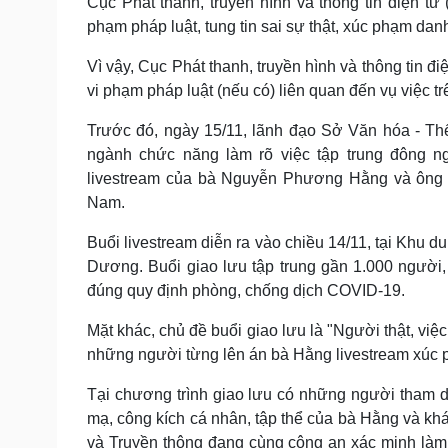
Cục Phát thanh, truyền hình và thông tin điện t
phạm pháp luật, tung tin sai sự thật, xúc phạm da
Vì vậy, Cục Phát thanh, truyền hình và thông tin 
vi phạm pháp luật (nếu có) liên quan đến vụ việc t
Trước đó, ngày 15/11, lãnh đạo Sở Văn hóa - Thể
ngành chức năng làm rõ việc tập trung đông n
livestream của bà Nguyễn Phương Hằng và ông Hu
Nam.
Buổi livestream diễn ra vào chiều 14/11, tại Khu 
Dương. Buổi giao lưu tập trung gần 1.000 người
đúng quy định phòng, chống dịch COVID-19.
Mặt khác, chủ đề buổi giao lưu là "Người thật, việc
những người từng lên án bà Hằng livestream xúc 
Tại chương trình giao lưu có những người tham dự
mạ, công kích cá nhân, tập thể của bà Hằng và khá
và Truyền thông đang cùng công an xác minh làm