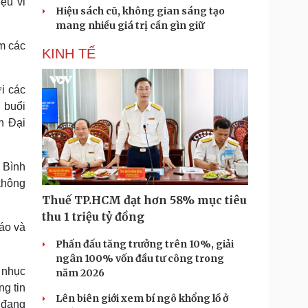
ệu vi
Hiệu sách cũ, không gian sáng tạo
mang nhiều giá trị cần gìn giữ
êm các
KINH TẾ
i các
 buổi
h Đại
h Bình
không
Thuế TP.HCM đạt hơn 58% mục tiêu
thu 1 triệu tỷ đồng
báo và
Phấn đấu tăng trưởng trên 10%, giải
ngân 100% vốn đầu tư công trong
 nhục
năm 2026
ng tin
Lên biên giới xem bí ngô khổng lồ ở
 đang