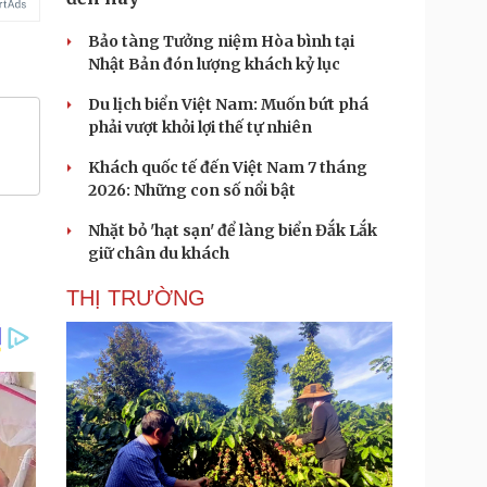
Bảo tàng Tưởng niệm Hòa bình tại
Nhật Bản đón lượng khách kỷ lục
Du lịch biển Việt Nam: Muốn bứt phá
phải vượt khỏi lợi thế tự nhiên
Khách quốc tế đến Việt Nam 7 tháng
2026: Những con số nổi bật
Nhặt bỏ 'hạt sạn' để làng biển Đắk Lắk
giữ chân du khách
THỊ TRƯỜNG