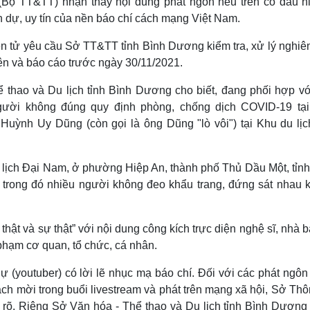
ử (Bộ TT&TT) nhận thấy nội dung phát ngôn nêu trên có dấu hi
nh dự, uy tín của nền báo chí cách mạng Việt Nam.
điện tử yêu cầu Sở TT&TT tỉnh Bình Dương kiểm tra, xử lý nghi
rên và báo cáo trước ngày 30/11/2021.
 thao và Du lịch tỉnh Bình Dương cho biết, đang phối hợp vớ
gười không đúng quy định phòng, chống dịch COVID-19 tại
ỳnh Uy Dũng (còn gọi là ông Dũng "lò vôi") tại Khu du lịc
du lịch Đại Nam, ở phường Hiệp An, thành phố Thủ Dầu Một, tỉn
, trong đó nhiều người không đeo khẩu trang, đứng sát nhau 
 thật và sự thật” với nội dung công kích trực diện nghệ sĩ, nhà 
phạm cơ quan, tổ chức, cá nhân.
 (youtuber) có lời lẽ nhục mạ báo chí. Đối với các phát ngôn
ch mời trong buổi livestream và phát trên mạng xã hội, Sở Thô
 rõ. Riêng Sở Văn hóa - Thể thao và Du lịch tỉnh Bình Dương