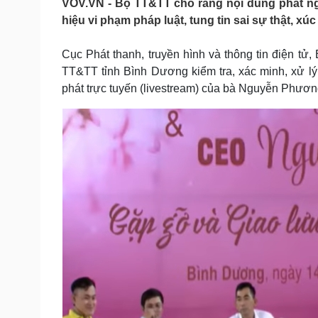
VOV.VN - Bộ TT&TT cho rằng nội dung phát n
Tin nóng
Việt Nam
hiệu vi phạm pháp luật, tung tin sai sự thật, x
Tư vấn luật
Phân tích
Cục Phát thanh, truyền hình và thông tin điện t
TT&TT tỉnh Bình Dương kiểm tra, xác minh, xử lý
Sức khỏe
Đời sống
phát trực tuyến (livestream) của bà Nguyễn Phươ
Dinh dưỡng - món ngon
Nhà đẹp
Cây thuốc
Blog
Sản phụ khoa
Tình yêu - Gia đình
Nhi khoa
Nam khoa
Làm đẹp - giảm cân
Phòng mạch online
Ăn sạch sống khỏe
Cải chính