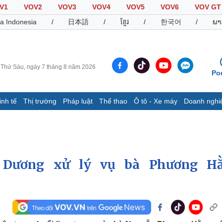
V1
VOV2
VOV3
VOV4
VOV5
VOV6
VOV GT
a Indonesia
/
日本語
/
ខ្មែរ
/
한국어
/
ພາ
Thứ Sáu, ngày 7 tháng 8 năm 2026
Po
inh tế
Thị trường
Pháp luật
Thể thao
Ô tô - Xe máy
Doanh nghi
Thế giới
Multimedia
K
Quan sát
Video
B
Cuộc sống đó đây
Ảnh
K
Hồ sơ
E-Magazine
 Dương xử lý vụ bà Phương H
Infographic
Thể thao
Ô tô - Xe máy
D
Bóng đá
Ô tô
T