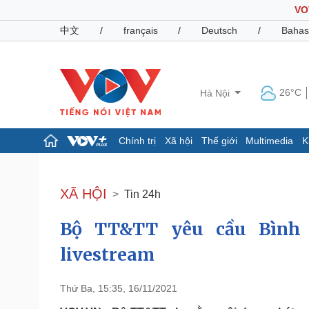
VO
中文
/
français
/
Deutsch
/
Bahas
26°C
Hà Nội
Chính trị
Xã hội
Thế giới
Multimedia
K
Chính trị
Xã hội
Đảng
Tin 24h
XÃ HỘI
Tin 24h
Tổ chức nhân sự
Dự báo thời tiết
Quốc hội
Giáo dục
Bộ TT&TT yêu cầu Bình
Nhận diện sự thật
Dấu ấn VOV
Việc làm
livestream
Biển đảo
Pháp luật
Quân sự - Quốc phòng
Thứ Ba, 15:35, 16/11/2021
Vụ án
Vũ khí