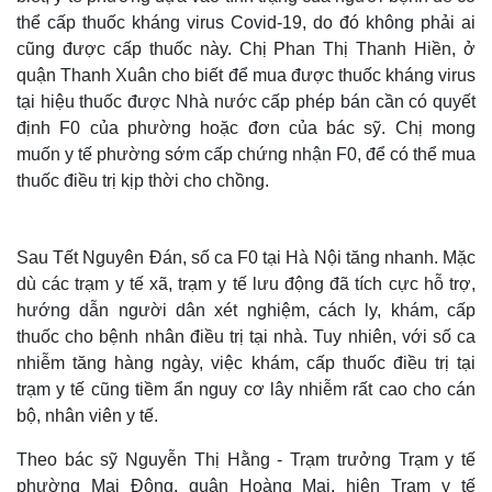
thể cấp thuốc kháng virus Covid-19, do đó không phải ai
cũng được cấp thuốc này. Chị Phan Thị Thanh Hiền, ở
quận Thanh Xuân cho biết để mua được thuốc kháng virus
tại hiệu thuốc được Nhà nước cấp phép bán cần có quyết
định F0 của phường hoặc đơn của bác sỹ. Chị mong
muốn y tế phường sớm cấp chứng nhận F0, để có thể mua
thuốc điều trị kịp thời cho chồng.
Sau Tết Nguyên Đán, số ca F0 tại Hà Nội tăng nhanh. Mặc
dù các trạm y tế xã, trạm y tế lưu động đã tích cực hỗ trợ,
hướng dẫn người dân xét nghiệm, cách ly, khám, cấp
thuốc cho bệnh nhân điều trị tại nhà. Tuy nhiên, với số ca
nhiễm tăng hàng ngày, việc khám, cấp thuốc điều trị tại
trạm y tế cũng tiềm ẩn nguy cơ lây nhiễm rất cao cho cán
bộ, nhân viên y tế.
Theo bác sỹ Nguyễn Thị Hằng - Trạm trưởng Trạm y tế
phường Mai Động, quận Hoàng Mai, hiện Trạm y tế