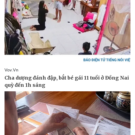
Thể thao
Ô tô - Xe máy
Bóng đá
Ô tô
Lịch thi đấu bóng đá
Xe máy
Thế giới thể thao
Tư vấn
eSports
Hậu trường