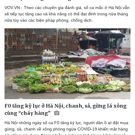
VOV.VN - Theo các chuyên gia đánh giá, số ca mắc ở Hà Nội vẫn
sẽ tiếp tục tăng cao và khả năng có thể đạt đỉnh trong nửa tháng
nữa tùy vào các biện pháp phòng, chống dịch.
F0 tăng kỷ lục ở Hà Nội, chanh, sả, gừng lá xông
cùng “cháy hàng”
Hà Nội những ngày số ca F0 tăng kỷ lục, người dân ồ ạt đặt mua
gừng, sả, chanh về xông phòng ngừa COVID-19 khiến mặt hàng