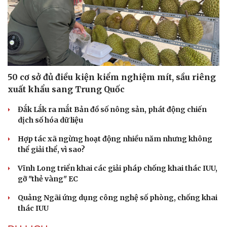
50 cơ sở đủ điều kiện kiểm nghiệm mít, sầu riêng
xuất khẩu sang Trung Quốc
Đắk Lắk ra mắt Bản đồ số nông sản, phát động chiến
dịch số hóa dữ liệu
Hợp tác xã ngừng hoạt động nhiều năm nhưng không
thể giải thể, vì sao?
Văn hóa
Giải trí
Sân khấu - Điện ảnh
Nghệ sĩ
Vĩnh Long triển khai các giải pháp chống khai thác IUU,
Văn học
Thời trang
gỡ "thẻ vàng" EC
Âm nhạc
Sao Việt
Di sản
Quảng Ngãi ứng dụng công nghệ số phòng, chống khai
thác IUU