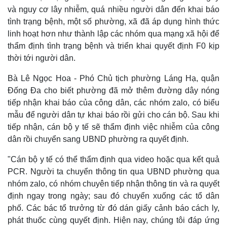
và nguy cơ lây nhiễm, quá nhiều người dân đến khai báo
tình trạng bệnh, một số phường, xã đã áp dụng hình thức
linh hoạt hơn như thành lập các nhóm qua mạng xã hội để
thẩm định tình trạng bệnh và triển khai quyết định F0 kịp
thời tới người dân.
Bà Lê Ngọc Hoa - Phó Chủ tịch phường Láng Hạ, quận
Đống Đa cho biết phường đã mở thêm đường dây nóng
tiếp nhận khai báo của công dân, các nhóm zalo, có biểu
mẫu để người dân tự khai báo rồi gửi cho cán bộ. Sau khi
tiếp nhận, cán bộ y tế sẽ thẩm định việc nhiễm của công
dân rồi chuyển sang UBND phường ra quyết định.
"Cán bộ y tế có thể thẩm định qua video hoặc qua kết quả
PCR. Người ta chuyển thông tin qua UBND phường qua
nhóm zalo, có nhóm chuyên tiếp nhận thông tin và ra quyết
định ngay trong ngày; sau đó chuyển xuống các tổ dân
phố. Các bác tổ trưởng từ đó dán giấy cảnh báo cách ly,
phát thuốc cùng quyết định. Hiện nay, chúng tôi đáp ứng