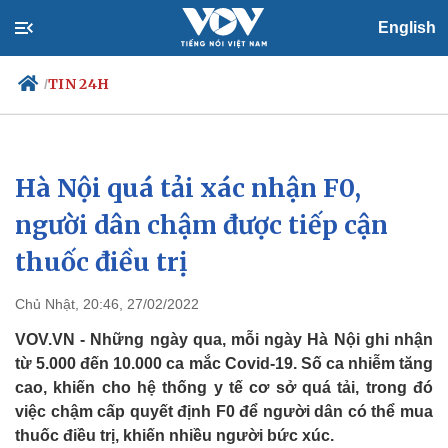
English
TIN 24H
/
Hà Nội quá tải xác nhận F0,
Chính trị
Xã hội
Đảng
Tin 24h
người dân chậm được tiếp cận
Tổ chức nhân sự
Dự báo thời tiết
thuốc điều trị
Quốc hội
Giáo dục
Nhận diện sự thật
Dấu ấn VOV
Việc làm
Chủ Nhật, 20:46, 27/02/2022
Biển đảo
VOV.VN - Những ngày qua, mỗi ngày Hà Nội ghi nhận
từ 5.000 đến 10.000 ca mắc Covid-19. Số ca nhiễm tăng
cao, khiến cho hệ thống y tế cơ sở quá tải, trong đó
việc chậm cấp quyết định F0 để người dân có thể mua
thuốc điều trị, khiến nhiều người bức xúc.