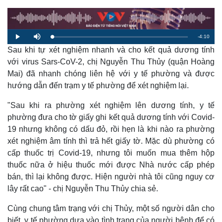
R
-
4:10
L
P
M
o
l
u
a
Sau khi tự xét nghiệm nhanh và cho kết quả dương tính
a
t
e
d
y
e
e
với virus Sars-CoV-2, chị Nguyễn Thu Thủy (quận Hoàng
d
m
:
Mai) đã nhanh chóng liên hệ với y tế phường và được
1
.
a
6
hướng dẫn đến trạm y tế phường để xét nghiệm lại.
4
%
i
"Sau khi ra phường xét nghiệm lên dương tính, y tế
n
phường đưa cho tờ giấy ghi kết quả dương tính với Covid-
i
19 nhưng không có dấu đỏ, rồi hẹn là khi nào ra phường
xét nghiệm âm tính thì trả hết giấy tờ. Mặc dù phường có
n
cấp thuốc trị Covid-19, nhưng tôi muốn mua thêm hộp
g
thuốc nữa ở hiệu thuốc mới được Nhà nước cấp phép
T
bán, thì lại không được. Hiện người nhà tôi cũng nguy cơ
i
lây rất cao" - chị Nguyễn Thu Thủy chia sẻ.
m
Cùng chung tâm trạng với chị Thủy, một số người dân cho
e
biết, y tế phường dựa vào tình trạng của người bệnh để có