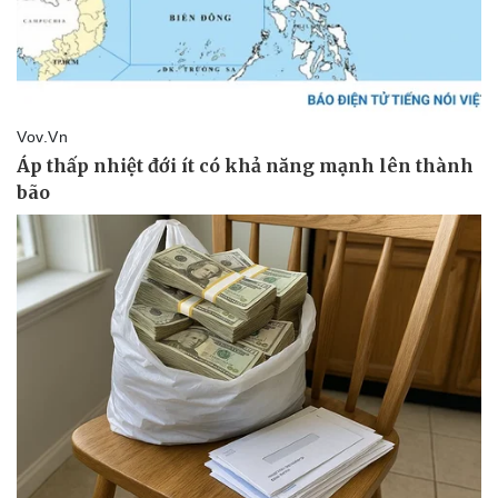
Vụ án
Vũ khí
Tin nóng
Việt Nam
Tư vấn luật
Phân tích