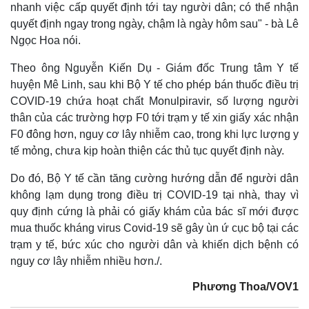
nhanh việc cấp quyết định tới tay người dân; có thể nhận
quyết định ngay trong ngày, chậm là ngày hôm sau" - bà Lê
Ngọc Hoa nói.
Theo ông Nguyễn Kiến Dụ - Giám đốc Trung tâm Y tế
huyện Mê Linh, sau khi Bộ Y tế cho phép bán thuốc điều trị
COVID-19 chứa hoạt chất Monulpiravir, số lượng người
thân của các trường hợp F0 tới trạm y tế xin giấy xác nhận
F0 đông hơn, nguy cơ lây nhiễm cao, trong khi lực lượng y
tế mỏng, chưa kịp hoàn thiện các thủ tục quyết định này.
Do đó, Bộ Y tế cần tăng cường hướng dẫn để người dân
không lạm dụng trong điều trị COVID-19 tại nhà, thay vì
quy định cứng là phải có giấy khám của bác sĩ mới được
mua thuốc kháng virus Covid-19 sẽ gây ùn ứ cục bộ tại các
Kinh tế
Thị trường
trạm y tế, bức xúc cho người dân và khiến dịch bệnh có
Bất động sản
Giá vàng
nguy cơ lây nhiễm nhiều hơn./.
Khởi nghiệp
Tiêu dùng
Phương Thoa/VOV1
Tỷ giá
Chứng khoán