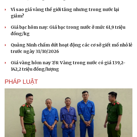
Vì sao giá vàng thế giới tăng nhưng trong nước lại
giảm?
Giá bạc hôm nay: Giá bạc trong nước ở mức 61,9 triệu
đồng/kg
Quảng Ninh chấm dứt hoạt động các cơ sở giết mổ nhỏ lẻ
trước ngày 31/10/2026
Giá vàng hôm nay 7/8: Vàng trong nước có giá 139,2-
142,2 triệu đồng/lượng
PHÁP LUẬT
Du lịch
Podcast
Tư vấn
Câu chuyện thời sự
Săn Tour
Đọc truyện đêm khuya
check-in
Cửa sổ tình yêu
Kể chuyện cho bé