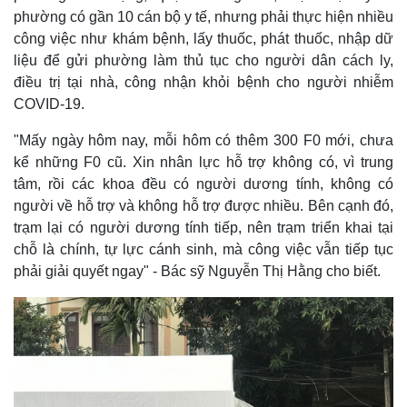
phường có gần 10 cán bộ y tế, nhưng phải thực hiện nhiều
công việc như khám bệnh, lấy thuốc, phát thuốc, nhập dữ
liệu để gửi phường làm thủ tục cho người dân cách ly,
điều trị tại nhà, công nhận khỏi bệnh cho người nhiễm
COVID-19.
"Mấy ngày hôm nay, mỗi hôm có thêm 300 F0 mới, chưa
kể những F0 cũ. Xin nhân lực hỗ trợ không có, vì trung
tâm, rồi các khoa đều có người dương tính, không có
người về hỗ trợ và không hỗ trợ được nhiều. Bên cạnh đó,
trạm lại có người dương tính tiếp, nên trạm triển khai tại
chỗ là chính, tự lực cánh sinh, mà công việc vẫn tiếp tục
Thế giới
Multimedia
phải giải quyết ngay" - Bác sỹ Nguyễn Thị Hằng cho biết.
Quan sát
Video
Cuộc sống đó đây
Ảnh
Hồ sơ
E-Magazine
Infographic