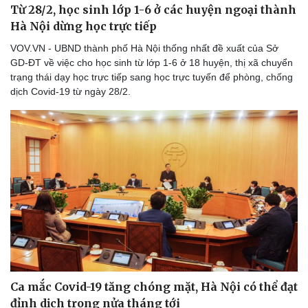
Từ 28/2, học sinh lớp 1-6 ở các huyện ngoại thành
Hà Nội dừng học trực tiếp
VOV.VN - UBND thành phố Hà Nội thống nhất đề xuất của Sở
GD-ĐT về việc cho học sinh từ lớp 1-6 ở 18 huyện, thị xã chuyển
Doanh nghiệp
Công nghệ
trạng thái dạy học trực tiếp sang học trực tuyến để phòng, chống
Thông tin doanh nghiệp
Sành điệu
dịch Covid-19 từ ngày 28/2.
Doanh nghiệp 24h
Tin Công nghệ
Doanh nhân
Trải nghiệm
Vì cộng đồng
Chuyển đổi số
Ca mắc Covid-19 tăng chóng mặt, Hà Nội có thể đạt
đỉnh dịch trong nửa tháng tới