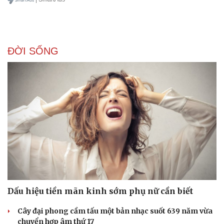
ĐỜI SỐNG
Sức khỏe
Đời sống
Dinh dưỡng - món ngon
Nhà đẹp
Cây thuốc
Blog
Sản phụ khoa
Tình yêu - Gia đình
Nhi khoa
Nam khoa
Làm đẹp - giảm cân
Phòng mạch online
Ăn sạch sống khỏe
Dấu hiệu tiền mãn kinh sớm phụ nữ cần biết
Cây đại phong cầm tấu một bản nhạc suốt 639 năm vừa
chuyển hợp âm thứ 17