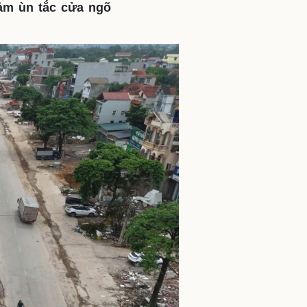
ảm ùn tắc cửa ngõ
ì cộng đồng
Chuyển đổi số
u lịch
Podcast
Tư vấn
Câu chuyện thời sự
Săn Tour
Đọc truyện đêm khuya
heck-in
Cửa sổ tình yêu
Kể chuyện cho bé
Hạt giống tâm hồn