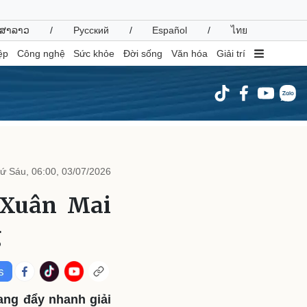
ສາລາວ
/
Русский
/
Español
/
ไทย
ệp
Công nghệ
Sức khỏe
Đời sống
Văn hóa
Giải trí
inh tế
Thị trường
ất động sản
Giá vàng
ứ Sáu, 06:00, 03/07/2026
hởi nghiệp
Tiêu dùng
Tỷ giá
 Xuân Mai
Chứng khoán
Giá cà phê
g
oanh nghiệp
Công nghệ
hông tin doanh nghiệp
Sành điệu
Doanh nghiệp 24h
Tin Công nghệ
ang đẩy nhanh giải
Doanh nhân
Trải nghiệm