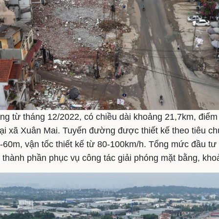
ng từ tháng 12/2022, có chiều dài khoảng 21,7km, điểm
tại xã Xuân Mai. Tuyến đường được thiết kế theo tiêu ch
-60m, vận tốc thiết kế từ 80-100km/h. Tổng mức đầu tư
thành phần phục vụ công tác giải phóng mặt bằng, kho