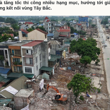
à tăng tốc thi công nhiều hạng mục, hướng tới gi
eSports
V
ăng kết nối vùng Tây Bắc.
Hậu trường
Văn hóa
Giải trí
D
Sân khấu - Điện ảnh
Nghệ sĩ
Văn học
Thời trang
Âm nhạc
Sao Việt
c
Di sản