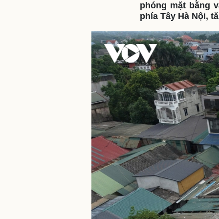
phóng mặt bằng v
phía Tây Hà Nội, t
Sức khỏe
Đời sống
Dinh dưỡng - món ngon
Nhà đẹp
Cây thuốc
Blog
Sản phụ khoa
Tình yêu - Gia đình
Nhi khoa
Nam khoa
Làm đẹp - giảm cân
Phòng mạch online
Ăn sạch sống khỏe
Cải chính