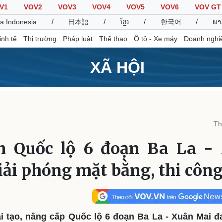
V1
VOV2
VOV3
VOV4
VOV5
VOV6
VOV GT
a Indonesia
/
日本語
/
ខ្មែរ
/
한국어
/
ພາ
inh tế
Thị trường
Pháp luật
Thể thao
Ô tô - Xe máy
Doanh nghi
XÃ HỘI
Thế giới
Multimedia
K
Quan sát
Video
B
Th
Cuộc sống đó đây
Ảnh
K
Hồ sơ
E-Magazine
h Quốc lộ 6 đoạn Ba La -
Infographic
iải phóng mặt bằng, thi côn
Thể thao
Ô tô - Xe máy
D
Bóng đá
Ô tô
T
Lịch thi đấu bóng đá
Xe máy
i tạo, nâng cấp Quốc lộ 6 đoạn Ba La - Xuân Mai đ
Thế giới thể thao
Tư vấn