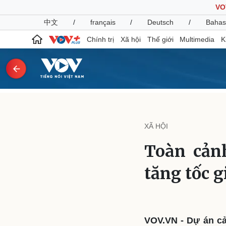
VO
中文
/
français
/
Deutsch
/
Bahas
Chính trị
Xã hội
Thế giới
Multimedia
K
Chính trị
Xã hội
Đảng
Tin 24h
XÃ HỘI
Tổ chức nhân sự
Dự báo thời tiết
Quốc hội
Giáo dục
Toàn cản
Nhận diện sự thật
Dấu ấn VOV
Việc làm
tăng tốc g
Biển đảo
Pháp luật
Quân sự - Quốc phòng
Vụ án
Vũ khí
Tin nóng
Việt Nam
VOV.VN - Dự án cả
Tư vấn luật
Phân tích