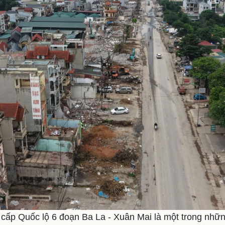
 cấp Quốc lộ 6 đoạn Ba La - Xuân Mai là một trong nhữn